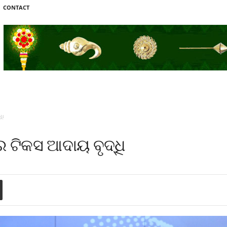
CONTACT
ଧି
ରେ ଟିକସ ଆଦାୟ ବୃଦ୍ଧି