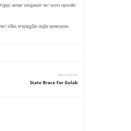
ଂପୃକ୍ତ ସମସ୍ତ ପଦାଧିକାରୀ ଏବଂ ଉତମ ପ୍ରଦର୍ଶନ
ଂ ପୈାର ସଂସ୍ଥାଗୁଡ଼ିକ ଆର୍ଥିକ କ୍ଷେତ୍ରରେ
Next article
State Brace For Gulab