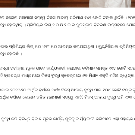
୦ ରେ କରୋନା ମହାମାରୀ ସତ୍ୱେ ଟିକସ ଆଦାୟ ପରିମାଣ ୧୪୧ କୋଟି ଟଙ୍କା ଛୁଇଁଛି । ୨୦୧୯
ୃଦ୍ଧି ହୋଇଥିଲା । ପ୍ରିମିୟର ଲିଗ୍‍ ୧.୦ ଓ ୨.୦ ର ପୁରସ୍କାର ବିତରଣ ଉତ୍ସବରେ ଯୋ
ସିପାଲ ପ୍ରିମିୟର ଲିଗ୍ ୧.୦ ଏବଂ ୨.୦ ଆରମ୍ଭ କରାଯାଇଥିଲା । ମ୍ୟୁନିସିପାଲ ପ୍ରିମିୟର
୍ଧି ହୋଇଛି ।
୍ଥା ପରୀକ୍ଷା ମୂଳକ ଭାବେ କାର୍ଯ୍ୟକାରୀ କରାଯାଇ ବର୍ତମାନ ସମସ୍ତ ୧୧୪ ଗୋଟି ସହର
ଏହି ବ୍ୟବସ୍ଥା ମାଧ୍ୟମରେ ଟିକସ୍ ବୃଦ୍ଧି କ୍ଷେତ୍ରରେ ୬୭ ମିଶନ ଶକ୍ତି ମହିଳା ସ୍ୱେଚ୍
 କରାଯାଇ ୨୦୧୯-୨୦ ଆର୍ଥିକ ବର୍ଷରେ ୨୪% ଟିକସ୍ ଆଦାୟ ବୃଦ୍ଧି ପାଇ ୧୦୪ କୋଟି ଟଙ୍କାରୁ
 ଆର୍ଥିକ ବର୍ଷରେ କୋରନା ଜନିତ ମହାମାରୀ ସତ୍ୱେ ୧୫% ଟିକସ୍ ଆଦାୟ ବୃଦ୍ଧି ଘଟି ୧୨୩ 
ୃଦ୍ଧି କରି ବିଭିନ୍ନ ବିକାଶ ମୂଳକ କାର୍ଯ୍ୟ ଗୁଡ଼ିକୁ କାର୍ଯ୍ୟକାରୀ କରିବାରେ ଏହା ସହ