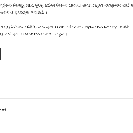
 ଗୁଡ଼ିକର ନିଜସ୍ୱ ଆୟ ବୃଦ୍ଧି କରିବା ଦିଗରେ ଗ୍ରହଣ କରାଯାଇଥିବା ପଦକ୍ଷେପ ପାଇଁ ସ
ନନ୍ଦନ ଓ ଶୁଭେଚ୍ଛା ଜଣାଉଛି ।
ମ୍ୟୁନିସିପାଲ ପ୍ରିମିୟର ଲିଗ୍‌-୩.୦ ଆଗାମୀ ଦିନରେ ଅଧିକ ଫଳପ୍ରଦ ହୋଇପାରିବ ଏବ
ମିୟର ଲିଗ୍‌-୩.୦ ର ସଫଳତା କାମନା କରୁଛି ।
ent