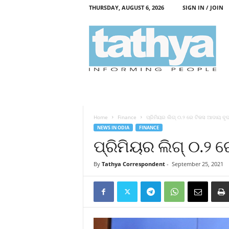
THURSDAY, AUGUST 6, 2026
SIGN IN / JOIN
T
a
t
h
y
a
Home
Finance
ପ୍ରିମିୟର ଲିଗ୍‍ ୦.୨ ରେ ଟିକସ ଆଦାୟ ବୃଦ୍
NEWS IN ODIA
FINANCE
ପ୍ରିମିୟର ଲିଗ୍‍ ୦.୨ 
By
Tathya Correspondent
-
September 25, 2021