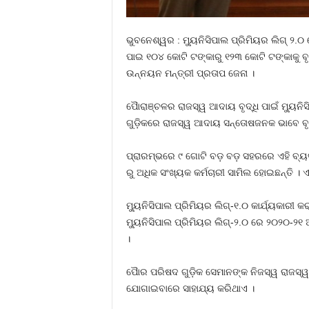
ଭୁବନେଶ୍ୱର : ମ୍ୟୁନିସିପାଲ ପ୍ରିମିୟର ଲିଗ୍‍ ୨.
ପାଇ ୧୦୪ କୋଟି ଟଙ୍କାରୁ ୧୨୩ କୋଟି ଟଙ୍କାକୁ ବ
ଉନ୍ନୟନ ମନ୍ତ୍ରୀ ପ୍ରତାପ ଜେନା ।
ପୈାରାଞ୍ଚଳର ରାଜସ୍ୱ ଆଦାୟ ବୃଦ୍ଧି ପାଇଁ ମ୍ୟୁନି
ଗୁଡ଼ିକରେ ରାଜସ୍ୱ ଆଦାୟ ସନ୍ତୋଷଜନକ ଭାବେ ବୃଦ
ପ୍ରାରମ୍ଭରେ ୯ ଗୋଟି ବଡ଼ ବଡ଼ ସହରରେ ଏହି ବ୍ୟବସ
ରୁ ଅଧିକ ସଂଖ୍ୟକ କର୍ମଚାରୀ ସାମିଲ ହୋଇଛନ୍ତି । 
ମ୍ୟୁନିସିପାଲ ପ୍ରିମିୟର ଲିଗ୍‌-୧.୦ କାର୍ଯ୍ୟକାରୀ
ମ୍ୟୁନିସିପାଲ ପ୍ରିମିୟର ଲିଗ୍‌-୨.୦ ରେ ୨୦୨୦-୨୧
।
ପୈାର ପରିଷଦ ଗୁଡ଼ିକ ସେମାନଙ୍କ ନିଜସ୍ୱ ରାଜସ୍ୱ ବ
ଯୋଗାଇବାରେ ସାହାଯ୍ୟ କରିଥାଏ ।