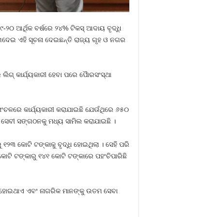
-୨୦ ଆର୍ଥିକ ବର୍ଷରେ ୨୪% ଟିକସ୍ ଆଦାୟ ବୃଦ୍ଧି
ଗଦେଇ ଏହି ସୂଚନା ଦେଇଛନ୍ତି ରାଜ୍ୟ ଗୃହ ଓ ନଗର
 ଲିଗ୍ କାର୍ଯ୍ୟକାରୀ ହେବା ପରେ ପୈାରସଂସ୍ଥା
ାଂଚଳରେ କାର୍ଯ୍ୟକାରୀ କରାଯାଇଛି ଯେଉଁଥିରେ ୬୫୦
ଛା ସେବୀ ସଙ୍ଗଠନକୁ ମଧ୍ୟ ସାମିଲ କରାଯାଇଛି ।
 ୧୨୩ କୋଟି ଟଙ୍କାକୁ ବୃଦ୍ଧି ହୋଇଥିଲା । ସେହି ପରି
କୋଟି ଟଙ୍କାରୁ ୧୪୧ କୋଟି ଟଙ୍କାରେ ପହଂଚିପାରିଛି
ାୟକ ହୋଇଥାଏ ଏବଂ ନାଗରିକ ମାନଙ୍କୁ ଉତମ ସେବା