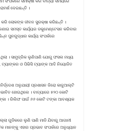
୍ରମ ସଂପର୍କରେ ସମୀକ୍ଷା କରି ବାତ୍ୟା ସମୟରେ
ାମର୍ଶ ଦେଇଛନ୍ତି ।
 କରି ଲୋକଙ୍କ ଜୀବନ ସୁରକ୍ଷା କରିଛନ୍ତି ।
ନ ଜଣାଇ ସମସ୍ତ କାର୍ଯ୍ୟର ଡକୁମେଣ୍ଟେସନ କରିବାର
ନ୍ନ ପୁନରୁଦ୍ଧାର କାର୍ଯ୍ୟ ସଂପର୍କରେ
ିଲା । ସାମୁଦ୍ରିକ ଲୁଣିପାଣି ଯୋଗୁ ଫସଲ ମଧ୍ୟ
, ଟ୍ୟାଙ୍କର ଓ ପିଭିସି ଟ୍ୟାଙ୍କ ଆଦି ନିୟୋଜିତ
ିର୍ଦ୍ଦେଶ ଅନୁଯାୟୀ ପ୍ରଶାସନ ଜିରୋ କାଜୁଆଲ୍‌ଟି
ରଭାବିତ ହୋଇଥିଲେ । ବାତ୍ୟାରେ ୫୨୦ କୋଟି
ଙ୍କା । ରିଲିଫ ପାଇଁ ୬୬ କୋଟି ଟଙ୍କା ଆବଶ୍ୟକ
ଲା ଗୁଡିକରେ ଲୁଣି ପାଣି ମାଡି ଯିବାରୁ ଆଗାମୀ
ିକ ମାନଙ୍କୁ ଏହାର ପ୍ରଭାବ ସଂପର୍କରେ ଅନୁଧ୍ୟାନ