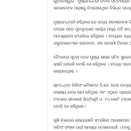
ଭୁବନେଶ୍ୱର : ମୁଖ୍ୟମନ୍ତ୍ରୀ ନବୀନ ପଟ୍ଟନାୟକ ଭ
ସରକାରଙ୍କ ପକ୍ଷରୁ ନିଆଯାଇଥିବା ବିଭିନ୍ନ ପଦକ୍ଷ
ମୁଖ୍ୟମନ୍ତ୍ରୀ କହିଥିଲେ ଯେ ରାଜ୍ୟ ସରକାରଙ୍କ ବ
ବାତ୍ୟା ପରେ ପୁନରୁଦ୍ଧାର କାର୍ଯ୍ୟ ମଧ୍ୟ ଅତି କ
ଆବଶ୍ୟକତା ସଂପର୍କରେ କହିଥିଲେ । ବାତ୍ୟାର ଲ୍ୟାଣ୍
ଡକୁମେଣ୍ଟେସନ କରାଗଲେ, ଏହା ଆଗାମୀ ଦିନରେ ଆମ
ବୈଠକରେ ସୂଚନା ଦେଇ ମୁଖ୍ୟ ଶାସନ ସଚିବ ସୁରେଶ 
କ୍ଷତି ହୋଇଛି ବୋଲି ସେ କହିଥିଲେ । ବାତ୍ୟା ପରବର
କରାଯାଇଥିଲା ।
ସ୍ବତନ୍ତ୍ର ରିଲିଫ କମିଶନର ପି.କେ. ଜେନା ବାତ୍ୟା
ଲକ୍ଷ୍ୟ ନେଇ କାମ କରିଥିଲା ଏବଂ ଏଥିରେ ପ୍ରାୟ
ଟଙ୍କାର ସରକାରୀ ଭିତ୍ତିଭୂମି ଓ ୯୦ କୋଟି ଟଙ୍କ
ବୋଲି ସେ କହିଥିଲେ।
କୃଷି ବିଭାଗର କ୍ଷୟକ୍ଷତି ସଂପର୍କରେ ଆଲୋକପାତ କର
ଖରିଫ ଫସଲ ପାଇଁ ସମସ୍ୟା ଦେଖାଦେଇଛି । ତେଣୁ ଓ