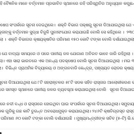
ଏହି ବୈଜ୍ଞନିକ ମାନେ ବର୍ତ୍ତମାନ ପ୍ରଭାବିତ ସ୍ଥାନରେ ରହି ପରିସ୍ଥିତିର ଅନୁଧ୍ୟାନ କରୁ
ଷେପ ସଂପର୍କରେ ସୂଚନା ଦେଇଥିଲେ। ଶକ୍ତି ବିଭାଗ ପକ୍ଷରୁ ସୂଚନା ଦିଆଯାଇଥିଲା ଯ
ଙ୍କୁ ବର୍ତ୍ତମାନ ସୁଦ୍ଧା ବିଜୁଳି ପୁନଃସଂଯୋଗ କରାଯାଇଛି ବୋଲି ସେ କହିଥିଲେ । ୨୩
ା । ଶକ୍ତି ବିଭାଗର କ୍ଷୟକ୍ଷତିର ପରିମାଣ ୧୫୦ କୋଟି ଟଙ୍କା ବୋଲି ଦର୍ଶାଯାଇଥିଲା
ିଲା ଯେ ବାତ୍ୟା ସମୟରେ ଓ ପରେ ପାନୀୟ ଜଳ ଯୋଗାଣ ଅବିରତ ଭାବେ ଜାରି ରହିଥିଲା 
ଥିଲା। ଏହା ସାରା ଭାରତରେ ଏକ ଅନନ୍ୟ ପଦକ୍ଷେପ ବୋଲି ସୂଚନା ଦିଆଯାଇଥିଲା । ମଇ 
 ବିଭିନ୍ନ ପ୍ରାଥମିକ ବିଦ୍ୟାଳୟ ଓ ଅଙ୍ଗନବାଡି କେନ୍ଦ୍ର, ପଞ୍ଚାୟତ ରୋଡର କ୍ଷୟକ
ୂଚନା ଦିଆଯାଇଥିଲା ଯେ ୮ଟି ସହରାଞ୍ଚଳର ୫୮ଟି ସଡକ ସହିତ ରାସ୍ତାର ଆଲୋକୀକରଣ ବ୍
ରେ ସମସ୍ତ ସ୍ଥାନରେ ପାନୀୟ ଜଳର ବ୍ୟବସ୍ଥା କରାଯାଇଥିଲା ବୋଲି ସୂଚନା ଦିଆଯାଇ
ନରେ ନଦୀ ବନ୍ଧ ଓ ରାସ୍ତାରେ ହୋଇଥିବା ଘାଇ ସଂପର୍କରେ ସୂଚନା ଦିଆଯାଇଥିଲା। ସମୁଦାୟ
ସଡକ ଗୁଡିକୁ ଗଛ କାଟି ତୁରନ୍ତ ଅବରୋଧମୁକ୍ତ କରାଯାଇଥିଲା। ୨୪୬ଟି କ୍ଷତିଗ୍ରସ୍ତ ରାସ
ପରିମାଣ ୬୦ କୋଟି ଟଙ୍କା ବୋଲି ଦର୍ଶାଯାଇଛି । ମୁଖ୍ୟମନ୍ତ୍ରୀଙ୍କ ସଚିବ (୫-ଟି) ଭି