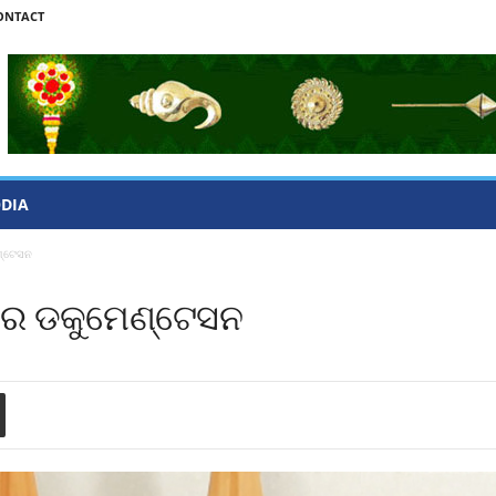
ONTACT
ODIA
ଣ୍ଟେସନ
ୟାର ଡକୁମେଣ୍ଟେସନ