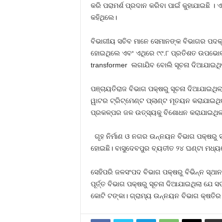
କରି ପରାମର୍ଶ ପ୍ରଦାନ କରିବା ପାଇଁ କୁହାଯାଇଛି । 
କହିଥିଲେ।
ବିଭାଗୀୟ ସଚିବ ମାନେ ସେମାନଙ୍କ ବିଭାଗର ପଦକ୍
ହୋଇଥିଲେ ଏବଂ ଏଥିରେ ୯୯.୮ ପ୍ରତିଶତ ଉପଭୋକ୍ତା
transformer ଲଗାଯିବ ବୋଲି ସୂଚନା ଦିଆଯାଇଥିଲ
ପଞ୍ଚାୟତିରାଜ ବିଭାଗ ପକ୍ଷରୁ ସୂଚନା ଦିଆଯାଇଥ
ୱାଟର ଟ୍ରିଟ୍‌ମେଣ୍ଟ ପ୍ଲାଣ୍ଟ ମୂତୟନ କରାଯାଇ
ପ୍ରକଳ୍ପର ଜଳ ଉତ୍ସ୍ୟକୁ ବିଶୋଧନ କରାଯାଇଥିଲା।
ଗୃହ ନିର୍ମାଣ ଓ ନଗର ଉନ୍ନୟନ ବିଭାଗ ପକ୍ଷରୁ ସ
ହୋଇଛି। ବାସୁଦେବପୁର ବ୍ୟତୀତ ୨୪ ଘଣ୍ଟା ମଧ୍ୟ
ସେହିପରି ଜଳସଂପଦ ବିଭାଗ ପକ୍ଷରୁ ବିଭିନ୍ନ ସ୍ଥା
ପୂର୍ତ୍ତ ବିଭାଗ ପକ୍ଷରୁ ସୂଚନା ଦିଆଯାଇଥିଲା ଯେ 
କୋଟି ଟଙ୍କା। ଗ୍ରାମ୍ୟ ଉନ୍ନୟନ ବିଭାଗ କ୍ଷତିର 