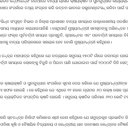
ିଡିଓ କନ୍‌ଫରେନ୍‌ସିଂ ଜରିଆରେ ବାତ୍ୟା ୟାସର କ୍ଷୟକ୍ଷତି ଓ ପୁନରୁଦ୍ଧାର କାର୍ଯ୍ୟକ
େପ ସଂପର୍କରେ ତଥ୍ୟ ସଂଗ୍ରହ କରି ଉତ୍ତମ ଭାବରେ ଡକୁମେଣ୍ଟେସନ୍‌ କରିବା ପାଇଁ ପର
ିଭିନ୍ନ ସଂପୃକ୍ତ ବିଭାଗ ଓ ଜିଲ୍ଲା ପ୍ରଶାସନ ବାତ୍ୟା ସମୟରେ ଉଲ୍ଲେଖନୀୟ ପଦର୍ଶନ
ମ୍‌ ସମୟ ମଧ୍ୟରେ କରାଯାଇପାରିଛି । ସେଥିପାଇଁ ମୁଖ୍ୟମନ୍ତ୍ରୀ ସମସ୍ତଙ୍କୁ ଅଭିନନ୍ଦ
ଡ ଫଲ୍‌ର ପୂର୍ବବର୍ତ୍ତୀ ସମୟର ପ୍ରସ୍ତୁତି, ସ୍ଥାନାନ୍ତର ଏବଂ ପରବର୍ତ୍ତୀ ସମୟରେ ବିଭି
କୁ ବାତ୍ୟା ପରିଚାଳନାରେ ସହାୟକ ହେବ ବୋଲି ମୁଖ୍ୟମନ୍ତ୍ରୀ କହିଥିଲେ।
ଚନ୍ଦ୍ର ମହାପାତ୍ର କହିଥିଲେ ଯେ ବାତ୍ୟାରେ ସମୁଦାୟ ୧୫୦ଟି ଗାଁରେ ଜଳମଗ୍ନ ହୋଇଥ
୍ତ୍ତୀ ସମୟରେ ଲୋକଙ୍କୁ ବିଜୁଳି ଓ ପିଇବା ପାଣି ଯୋଗାଇବା ପାଇଁ ୧୦୦୦ଟି ଡିଜି ସେଟ୍‌
ର କ୍ଷୟକ୍ଷତି ଓ ପୁନରୁଦ୍ଧାର ସଂପର୍କରେ ସୂଚନା ଦେଇ କହିଲେ ଯେ ମୁଖ୍ୟମନ୍ତ୍ରୀଙ୍କ ନ
ତଃ ସଫଳ ହୋଇଛି । ସେ କହିଥିଲେ ଯେ ଏଥିରେ ୧୧ ହଜାର ଗ୍ରାମର ୬୦ ଲକ୍ଷ ଲୋକ ପ୍
ାର ବ୍ୟକ୍ତିଗତ ସଂପତ୍ତିର କ୍ଷତି ହୋଇଛି । ସମୁଦାୟ କ୍ଷତିର ପରିମାଣ ୬୧୦ କୋଟି ଟ
ି ସ୍ବତନ୍ତ୍ର ରିଲିଫ କମିଶନର ଶ୍ରୀ ଜେନା କହିଥିଲେ ଯେ ସମୁଦ୍ରକୂଳ ପ୍ରଭାବିତ ଜିଲ୍
ଡିଶା କୃଷି ଓ ବୈଷୟିକ ବିଦ୍ୟାଳୟ ଓ କେନ୍ଦ୍ରୀୟ ଧାନ ଗବେଷଣା କେନ୍ଦ୍ରର ବୈଜ୍ଞାନ