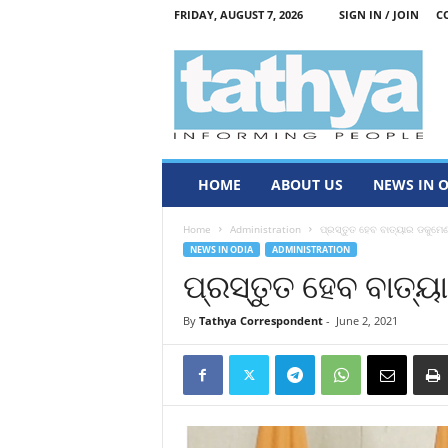
FRIDAY, AUGUST 7, 2026
SIGN IN / JOIN
C
T
a
t
h
y
a
HOME
ABOUT US
NEWS IN 
Home
Administration
ପ୍ରସ୍ତୁତ ହେବ ବାତ୍ୟାର ଡକୁମେ
NEWS IN ODIA
ADMINISTRATION
ପ୍ରସ୍ତୁତ ହେବ ବାତ୍
By
Tathya Correspondent
-
June 2, 2021