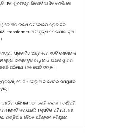
ଛନ୍ତି ଏବଂ ଖୁବଶୀଘ୍ର ରିପୋର୍ଟ ଆସିବ ବୋଲି ସେ
େ ଏଥିରେ ୩୦ ଲକ୍ଷ ଉପଭୋକ୍ତା ପ୍ରଭାବିତ
୦ଟି transformer ଆଜି ସୁଦ୍ଧା ବଦଳାଯାଇ ନୂଆ
।
। ବାତ୍ୟା ପ୍ରଭାବିତ ଅଞ୍ଚଳରେ ୧୦ଟି ମୋବାଇଲ
୩୧ ସୁଦ୍ଧା ସମସ୍ତ ଟ୍ୟୁବୱେଲ ଓ ପାଇପ ୱାଟର
୍ଷତି ପରିମାଣ ୨୭୭ କୋଟି ଟଙ୍କା ।
ୟବସ୍ଥା, ଗୋଟିଏ ସେତୁ ଆଦି କ୍ଷତିର ସମ୍ମୁଖୀନ
ଥିଲା।
 କ୍ଷତିର ପରିମାଣ ୧୦୮ କୋଟି ଟଙ୍କା । ସେହିପରି
୍ତାର ମରାମତି କରାଯାଇଛି । କ୍ଷତିର ପରିମାଣ ୭୫
.କେ. ପାଣ୍ଡିଆନ ବୈଠକ ପରିଚାଳନା କରିଥିଲେ ।