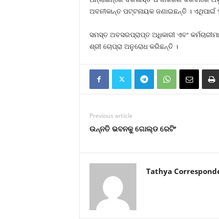
ଅବନୀକାନ୍ତ ପଟ୍ଟନାୟକ ଜଣାଇଛନ୍ତି । ଏଥିପାଇଁ
ସମସ୍ତ ଅବସରପ୍ରାପ୍ତ ଅଧିକାରୀ ଏବଂ କର୍ମଚାରୀମାନ
ଶ୍ରୀ ଚୋପ୍ରା ଅନୁରୋଧ କରିଛନ୍ତି ।
Previous article
ଉନ୍ନତି ଭବନକୁ ଗୋଲ୍ଡ ରେଟିଂ
Tathya Correspond