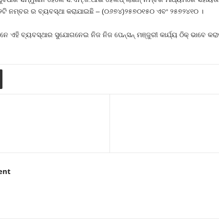
 ୨ଟି ନମ୍ବର ର ବ୍ୟବସ୍ଥା କରାଯାଇଛି – (୦୬୭୪)୨୫୭୦୧୫୦ ଏବଂ ୨୫୭୨୪୧୦ ।
େ ଏହି ବ୍ୟବସ୍ଥାର ସୁଯୋଗନେଇ ନିଜ ନିଜ ପେନ୍‌ସନ୍‌ ମଞ୍ଜୁରୀ କାର୍ଯ୍ୟ ଠିକ୍‌ ଭାବେ କ
ent