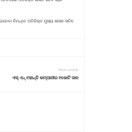
ରାଇନେବା ନିମନ୍ତେ ଅତିରିକ୍ତ ମୁଖ୍ୟ ଶାସନ ସଚିବ
Next article
ଏସ୍‌ ଏନ୍‌ ମହାନ୍ତି କମ୍ପାନୀର ୧କୋଟି ଦାନ