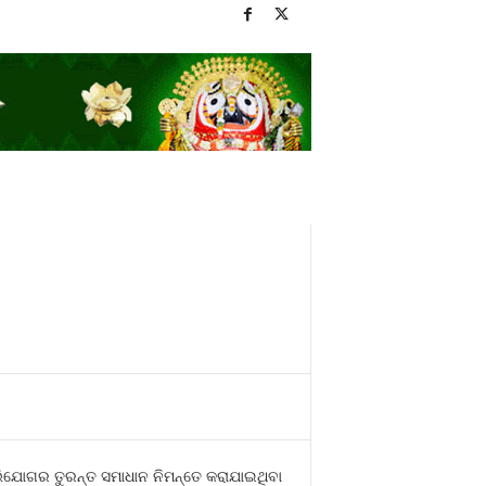
 ଅଭିଯୋଗର ତୁରନ୍ତ ସମାଧାନ ନିମନ୍ତେ କରାଯାଇଥିବା