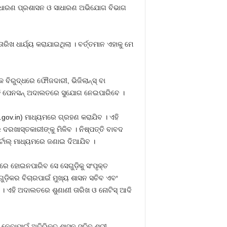
ାଧାରଣ ପ୍ରଶାସନ ଓ ସାଧାରଣ ଅଭିଯୋଗ ବିଭାଗ
ାରିଖ ଧାର୍ଯ୍ୟ କରାଯାଇଥିଲା । ବର୍ତ୍ତମାନ ଏହାକୁ ମେ
ବିରୁଦ୍ଧରେ ଫୌଜଦାରୀ, ଭିଜିଲାନ୍‌ସ୍‌ ବା
େ ଏହି ପେନସନ୍‌ ଅଦାଲତରେ ସୁଯୋଗ ନେଇପାରିବେ ।
ha.gov.in) ମାଧ୍ୟମରେ ଗ୍ରହଣ କରାଯିବ । ଏହି
ଦରଖାସ୍ତକାରୀଙ୍କୁ ମିଳିବ । ନିଷ୍ପତ୍ତି ବାବଦ
ପୋର୍ଟାଲ୍‌ ମାଧ୍ୟମରେ ଜଣାଇ ଦିଆଯିବ ।
ତରରେ ହୋଇନପାରିବ ସେ ସେଗୁଡ଼ିକୁ ସଂପୃକ୍ତ
ଡ଼ିକର ବିଚାରପାଇଁ ମୁଖ୍ୟ ଶାସନ ସଚିବ ଏବଂ
। ଏହି ଅଦାଲତରେ ଶୁଣାଣୀ ତାରିଖ ଓ ନୋଟିସ୍‌ ଆଦି
 ନେବାପାଇଁ ଅତିରିକ୍ତ ଶାସନ ସଚିବ ଶ୍ରୀ