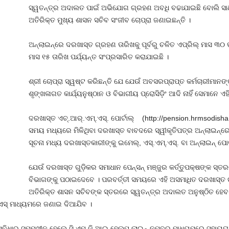
ସ୍ୱତନ୍ତ୍ର ଅଦାଲତ ପାଇଁ ଅଭିଯୋଗ ଗ୍ରହଣ ଅବଧି ବଢାଯାଇଛି ବୋଲି ସ
ଅତିରିକ୍ତ ମୁଖ୍ୟ ଶାସନ ସଚିବ ସଂଜୀବ ଚୋପ୍ରା ଜଣାଇଛନ୍ତି ।
ଅନ୍‌ଲାଇନ୍‌ରେ ଦରଖାସ୍ତ ଗ୍ରହଣ ତାରିଖକୁ ପୂର୍ବରୁ ଚଳିତ ଏପ୍ରିଲ୍‌ ମାସ ୩୦ ତ
ମାସ ୧୫ ତାରିଖ ପର୍ଯ୍ୟନ୍ତ ସଂପ୍ରସାରିତ କରାଯାଇଛି ।
ଶ୍ରୀ ଚୋପ୍ରା ସ୍ୱଷ୍ଟ କରିଛନ୍ତି ଯେ ଯେଉଁ ଅବସରପ୍ରାପ୍ତ କର୍ମଚାରୀମାନଙ୍କ 
ଶୃଙ୍ଖଳାଗତ କାର୍ଯ୍ୟନୁଷ୍ଠାନ ଓ ବିଭାଗୀୟ ପ୍ରୋସିଡ଼ିଂ ଆଦି ନାହିଁ ସେମାନ
ଦରଖାସ୍ତ ଏଚ୍‌.ଆର୍‌.ଏମ୍‌.ଏସ୍‌. ପୋର୍ଟାଲ୍‌ (http://pension.hrmsodis
ସମୟ ମଧ୍ୟରେ ମିଳିଥିବା ଦରଖାସ୍ତ ବାବଦରେ ସ୍ୱୀକୃତିପତ୍ର ଅନ୍‌ଲାଇନ୍‌ରେ 
ସୂଚନା ମଧ୍ୟ ଦରଖାସ୍ତକାରୀଙ୍କୁ ଇମେଲ୍‌, ଏସ୍‌.ଏମ୍‌.ଏସ୍‌. ବା ଅନ୍‌ଲାଇନ୍‌ 
ଯେଉଁ ଦରଖାସ୍ତ ଗୁଡ଼ିକର ସମାଧାନ ପେନ୍‌ସନ୍‌ ମଞ୍ଜୁର କର୍ତ୍ତୁପକ୍ଷଙ୍କ ସ୍
ବିଭାଗଙ୍କୁ ପଠାଇଦେବେ । ପରବର୍ତ୍ତୀ ସମୟରେ ଏହି ଅସମାଧିତ ଦରଖାସ୍ତ ଗୁ
ଅତିରିକ୍ତ ଶାସନ ସଚିବଙ୍କ ସ୍ତରରେ ସ୍ୱତନ୍ତ୍ର ଅଦାଲତ ଅନୁଷ୍ଠିତ ହେବ 
୍‌.ଏସ୍‌ ମାଧ୍ୟମରେ ଜଣାଇ ଦିଆଯିବ ।
ବିଧାର ସମ୍ମୁଖୀନ ହେଲେ ସି.ଏମ୍‌.ଜି.ଆଇ ହେଲପ୍‌ ଲାଇନ୍‌ ନମ୍ବର ମାଧ୍ୟମରେ ସହାୟତା