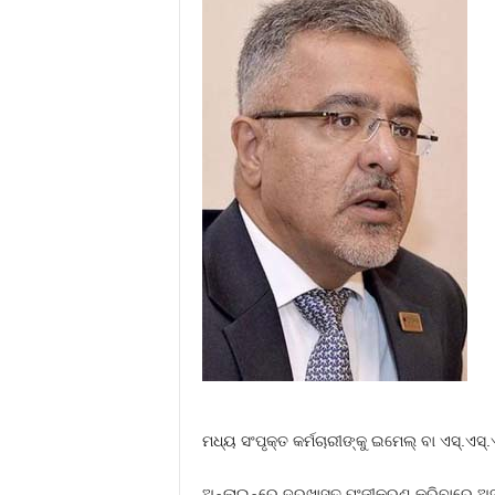
ମଧ୍ୟ ସଂପୃକ୍ତ କର୍ମଚାରୀଙ୍କୁ ଇମେଲ୍‌ ବା ଏସ୍‌.ଏସ
ଅନ୍‌ଲାଇନ୍‌ରେ ଦରଖାସ୍ତ ପଂଜୀକରଣ କରିବାରେ ଅସୁ