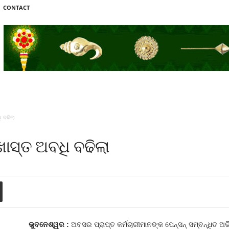
CONTACT
ି ବଢିଲା
ଖାସ୍ତ ଅବଧି ବଢିଲା
ଭୁବନେଶ୍ୱର :
ଅବସର ପ୍ରାପ୍ତ କର୍ମଚାରୀମାନଙ୍କ ପେନ୍‌ସନ୍‌ ସମ୍ବନ୍ଧିତ