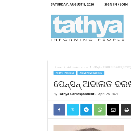
SATURDAY, AUGUST 8, 2026
SIGN IN / JOIN
T
a
t
h
y
a
Home
Administration
ପେନ୍‌ସନ୍‌ ଅଦାଲତ ଦରଖାସ୍ତ ଅବଧ
NEWS IN ODIA
ADMINISTRATION
ପେନ୍‌ସନ୍‌ ଅଦାଲତ ଦର
By
Tathya Correspondent
-
April 28, 2021