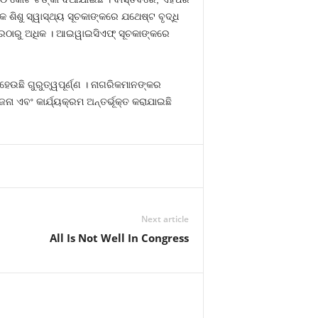
ଶିଶୁ ସ୍ୱାସ୍ଥ୍ୟ ସୂଚକାଙ୍କରେ ଯଥେଷ୍ଟ ବୃଦ୍ଧି
 ହାରଠାରୁ ଅଧିକ । ଆଇୱାଇସିଏଫ୍‍ ସୂଚକାଙ୍କରେ
େଉଛି ଗୁରୁତ୍ୱପୂର୍ଣ୍ଣ । ନାଗରିକମାନଙ୍କର
ା ଏବଂ କାର୍ଯ୍ୟକ୍ରମ ଅନ୍ତର୍ଭୂକ୍ତ କରାଯାଇଛି
Next article
All Is Not Well In Congress