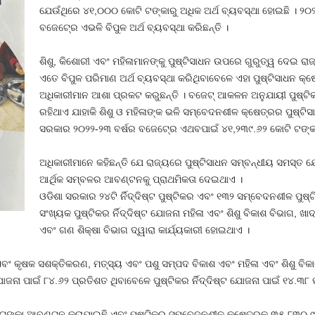
ଯେଉଁଥିରେ ୪୧,୦୦୦ କୋଟି ଟଙ୍କାରୁ ଅଧିକ ଅର୍ଥ ବ୍ୟବସ୍ଥା ହୋଇଛି । ୨୦୨
ବଜେଟ୍‍ରେ ଏଭଳି ବିପୁଳ ଅର୍ଥ ବ୍ୟବସ୍ଥା କରିଛନ୍ତି ।
ଶିଶୁ, କିଶୋରୀ ଏବଂ ମହିଳାମାନଙ୍କୁ ପୁଷ୍ଟିସାଧନ ଉପରେ ଗୁରୁତ୍ୱ ଦେଇ ର
ଏତେ ବିପୁଳ ପରିମାଣ ଅର୍ଥ ବ୍ୟବସ୍ଥା କରିଥିବାବେଳେ ଏହା ପୁଷ୍ଟିସାଧନ 
ଅଧିକାରୀମାନ ଆଶା ପ୍ରକଟ କରୁଛନ୍ତି । ବଜେଟ୍‍ ଆକଳନ ଅନୁଯାୟୀ ପୁଷ୍ଟି
ରହିଥାଏ ଯାହାକି ଶିଶୁ ଓ ମହିଳାଙ୍କ ଭଳି ସମ୍ବେଦନଶୀଳ କ୍ଷେତ୍ରର ପୁଷ୍ଟି
ସରକାର ୨୦୨୨-୨୩ ବର୍ଷର ବଜେଟ୍‍ରେ ଏଥବପାଇଁ ୪୧,୨୩୯.୬୨ କୋଟି ଟଙ୍କା
ଅଧିକାରୀମାନେ କହିଛନ୍ତି ଯେ ରାଜ୍ୟରେ ପୁଷ୍ଟିସାଧନ ସମ୍ବନ୍ଧୀୟ ସମସ୍ତ ଯ
ଆର୍ଥିକ ସମ୍ବଳର ଆବଣ୍ଟନକୁ ପ୍ରାଥମିକତା ଦେଇଥାଏ ।
ଓଡିଶା ସରକାର ୨୪ଟି ର୍ନିଦ୍ଦିଷ୍ଟ ପୁଷ୍ଟିକର ଏବଂ ୧୩୨ ସମ୍ବେଦନଶୀଳ ପୁଷ୍ଟ
ସଂଖ୍ୟକ ପୁଷ୍ଟିକର ର୍ନିଦ୍ଦିଷ୍ଟ ଯୋଜନା ମହିଳା ଏବଂ ଶିଶୁ ବିକାଶ ବିଭାଗ,
ଏବଂ ଗଣ ଶିକ୍ଷା ବିଭାଗ ଦ୍ୱାରା କାର୍ଯ୍ୟକାରୀ ହୋଇଥାଏ ।
ବଂ କୃଷକ ସଶକ୍ତିକରଣ, ମତ୍ସ୍ୟ ଏବଂ ପଶୁ ସମ୍ପଦ ବିକାଶ ଏବଂ ମହିଳା ଏବଂ ଶିଶୁ ବିକାଶ
ନା ପାଇଁ ୮୪.୬୨ ପ୍ରତିଶତ ଥିବାବେଳେ ପୁଷ୍ଟିକର ର୍ନିଦ୍ଦିଷ୍ଟ ଯୋଜନା ପାଇଁ ୧୪.୩୮ ପ୍
ୋଟି ଟଙ୍କା ଆବଣ୍ଟନ କରାଯାଇଛି ଏବଂ ପୁଷ୍ଟିକର ସମ୍ବେଦନଶୀଳ କ୍ଷେତ୍ରକୁ ୩୫,୮୩୦.