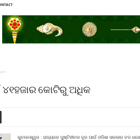
ONTACT
ଅଧିକ
ଇଁ ୪୧ହଜାର କୋଟିରୁ ଅଧିକ
ଭୁବନେଶ୍ୱର : ରାଜ୍ୟରେ ପୁଷ୍ଟିହୀନତା ଦୂର ପାଇଁ ଓଡିଶା ସରକାର ବଡ ଧରଣର