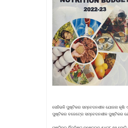
ସେହିଭଳି ପୁଷ୍ଟିକର ସମ୍ବେଦନଶୀଳ ଯୋଜନା କୃଷି ଏ
ପୁଷ୍ଟିକର ବଜେଟ୍‍ରେ ସମ୍ବେଦନଶୀଳ ପୁଷ୍ଟିକର ଯୋଜ
ପୁଷ୍ଟିକର ର୍ନିଦ୍ଦିଷ୍ଟ କ୍ଷେତ୍ରକୁ ୫୪୦୮.୭୨ କ