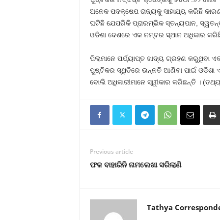
ଅନେକ ପଦକ୍ଷେପ ରାଜ୍ୟକୁ ସାହାଯ୍ୟ କରିଛି କାରଣ 
ଘଟିଛି ଯେପରିକି ପ୍ରାରମ୍ଭିକ ସ୍ତନ୍ୟପାନ, ସ୍ୱତନ
ଓଡିଶା ଦେଶରେ ଏକ ନମ୍ବର ସ୍ଥାନ ଅଧିକାର କରିଛି
ପିଲାମାନେ ପର୍ଯ୍ୟାପ୍ତ ଖାଦ୍ୟ ଗ୍ରହଣ କରୁଥିବା 
ପୁଷ୍ଟିକର ସ୍ଥିତିରେ ଉନ୍ନତି ଆଣିବା ପାଇଁ ଓଡିଶା
ବୋଲି ଅଧିକାରୀମାନେ ସ୍ୱୀକାର କରିଛନ୍ତି । (ତଥ୍
Previous article
ଫଳ ବାହାରିନି ନାମଲେଖା ସରିଲାଣି
Tathya Correspond