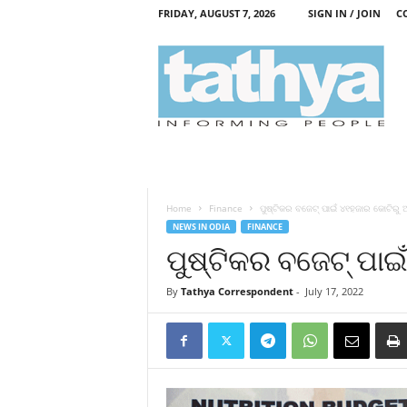
FRIDAY, AUGUST 7, 2026
SIGN IN / JOIN
C
T
a
t
h
y
a
Home
Finance
ପୁଷ୍ଟିକର ବଜେଟ୍‍ ପାଇଁ ୪୧ହଜାର କୋଟିରୁ 
NEWS IN ODIA
FINANCE
ପୁଷ୍ଟିକର ବଜେଟ୍‍ ପା
By
Tathya Correspondent
-
July 17, 2022