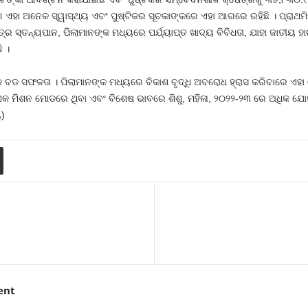
ଏହା ଅନେକ ସ୍ୱାସ୍ଥ୍ୟ ଏବଂ ପୁଷ୍ଟିକର ସୂଚକାଙ୍କରେ ଏହା ଆଗରେ ରହିଛି । ପ୍ରାଥମିକ 
୍ତ୍ର ସ୍ତନ୍ୟପାନ, ପିଲାମାନଙ୍କ ମଧ୍ୟରେ ପର୍ଯ୍ୟାପ୍ତ ଖାଦ୍ୟ ବିବିଧତା, ଯାହା ଜାତୀୟ
 ।
ଏକ ବଡ ସଫଳତା । ପିଲାମାନଙ୍କ ମଧ୍ୟରେ ବିକାଶ ବୃଦ୍ଧି ଅବରୋଧ ହ୍ରାସ କରିବାରେ ଏହା ହ
 ଏକ ମିଶନ ମୋଡରେ ଥିବା ଏବଂ ବିଶେଷ ଭାବରେ ଶିଶୁ, ମହିଳା, ୨୦୨୨-୨୩ ରେ ଅଧିକ ଯୋଜନ
ୟ)
ent