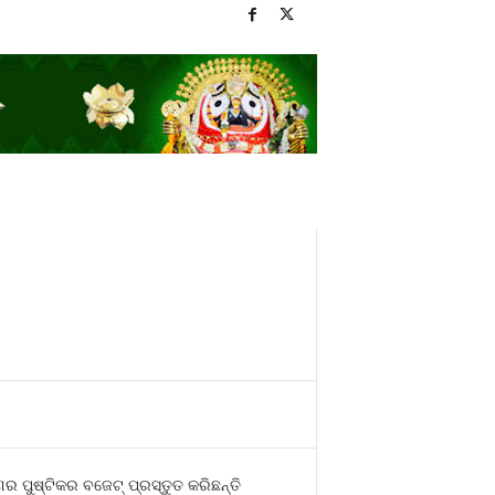
 ପୁଷ୍ଟିକର ବଜେଟ୍‍ ପ୍ରସ୍ତୁତ କରିଛନ୍ତି