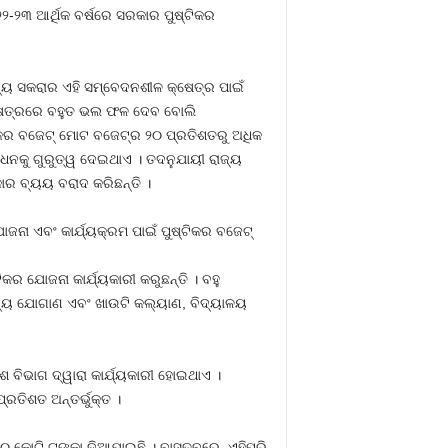
୨-୨୩ ଆର୍ଥିକ ବର୍ଷରେ ସରକାର ପୁଷ୍ଟିକର
ାଜ୍ୟ ସକରାର ଏହି ସମ୍ବେଦନଶୀଳ କ୍ଷେତ୍ର ପାଇଁ
କ୍ଷେତ୍ରରେ ବହୁତ ଭଲ ଫଳ ଦେବ ବୋଲି
କର ବଜେଟ୍‍ ମୋଟ ବଜେଟ୍‍ର ୨୦ ପ୍ରତିଶତରୁ ଅଧିକ
ସାଧନକୁ ଗୁରୁତ୍ୱ ଦେଇଥାଏ । ତଦନୁଯାୟୀ ରାଜ୍ୟ
ର ବ୍ୟୟ ବରାଦ କରିଛନ୍ତି ।
ୋଜନା ଏବଂ କାର୍ଯ୍ୟକ୍ରମ ପାଇଁ ପୁଷ୍ଟିକର ବଜେଟ୍
ିକର ଯୋଜନା କାର୍ଯ୍ୟକାରୀ କରୁଛନ୍ତି । ବହୁ
 ଖାଦ୍ୟ ଯୋଗାଣ ଏବଂ ଖାଉଟି କଲ୍ୟାଣ, ବିଦ୍ୟାଳୟ
 ବିଭାଗ ଦ୍ୱାରା କାର୍ଯ୍ୟକାରୀ ହୋଇଥାଏ ।
ରତିଶତ ଅନ୍ତର୍ଭୁକ୍ତ ।
୯୦ କୋଟି ଟଙ୍କା ଦିଆଯାଇଛି । ବାସ୍ତବରେ, ଏହିପରି