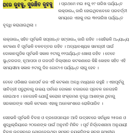
। ପ୍ରଥମେ ମଇ ୫ରୁ ୧୯ ତାରିଖ ପର୍ଯ୍ୟନ୍ତ
ଲକ୍‍ଡାଉନ୍‍ ଜାରି ହୋଇଥିବାବେଳେ ପରବର୍ତ୍ତୀ
ସମୟରେ ଏହାକୁ ମଇ ୩୧ତାରିଖ ପର୍ଯ୍ୟନ୍ତ
ବୃଦ୍ଧି କରାଯାଇଥିଲା ।
ଲକ୍‍ଡାଉନ୍‍ ସହିତ ପୂର୍ବଭଳି ସପ୍ତାହନ୍ତ ସଟ୍‍ଡାଉନ୍‍ ଜାରି ରହିବ । ସେହିଭଳି ଅନ୍ୟାନ୍ୟ
କଟକଣା ବି ପୂର୍ବଭଳି ବଳବତ୍ତର ରହିବ । ଅତ୍ୟାବଶ୍ୟକ ସାମଗ୍ରୀ ପାଇଁ
ଦୋକାନଗୁଡିକ ପୂର୍ବଭଳି ସକାଳ ୭ଟାରୁ ୧୧ପର୍ଯ୍ୟନ୍ତ ଖୋଲା ରହିବ । ତେବେ
ସୁନ୍ଦରଗଡ, ନୂଆପଡା ଓ ଗଜପତି ଜିଲ୍ଲାରେ କଟକଣାରେ କିଛି କୋହଳ ସହିତ ଏହି
ସମୟସୀମା ସକାଳ ୭ଟାରୁ ଦିନ ଗୋଟାଏ ପର୍ଯ୍ୟନ୍ତ ଲାଗୁ ହେବ ।
ତେବେ ଓଡିଶାର ଗଣପର୍ବ ରଜ ଏହି କଟକଣା ଅବଧି ମଧ୍ୟରେ ରହୁଛି । ଏହାପୂର୍ବରୁ
ସାବିତ୍ରୀ ପଡୁଥିବାରୁ ଉଭୟ ପର୍ବରେ ଦୋକାନ ବଜାରରେ ପ୍ରବଳ ଜନଗହଳି
ହୋଇଥାଏ । ଜନଗହଳି ଯୋଗୁଁ କରୋନା ସଂକ୍ରମଣ ବୃଦ୍ଧି ଆଶଙ୍କା ଥିବାରୁ
ସରକାରଙ୍କ ଏଭଳି କଟକଣା ଏହାକୁ ଅନେକାଂଶରେ ରୋକିପାରିବ ।
ସେହଭଳି ପୂର୍ବଭଳି ବିବାହ ଓ ବ୍ରତୋପନୟନ ଆଦି ଉତ୍ସବରେ ସର୍ବାଧିକ ୨୫ଜଣ ଓ
ଶୁଦ୍ଧିକ୍ରିୟାରେ ୨୦ଜଣଙ୍କ ପାଇଁ ଅନୁମତି ମିଳିବ । ପୂର୍ବ ନିର୍ଦ୍ଦେଶନାମା ଅନୁଯାୟୀ
ବିବାହ ଉତ୍ସବରେ ଯୋଗଦେଉଥିବା ସମସ୍ତ ବ୍ୟକ୍ତିଙ୍କ ସୂଚନା ସ୍ଥାନୀୟ