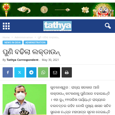
Home
Administration
ପୁଣି ବଢିଲା ଲକ୍‍ଡାଉନ୍‍
NEWS IN ODIA
ADMINISTRATION
ପୁଣି ବଢିଲା ଲକ୍‍ଡାଉନ୍‍
By
Tathya Correspondent
-
May 30, 2021
ଭୁବନେଶ୍ୱର : ରାଜ୍ୟ ସରକାର ଆଜି
ଲକ୍‍ଡାଉନ୍‍ କଟକଣାକୁ ପୁଣିଥରେ ବଢାଇଛନ୍ତି
। ଏହା ଜୁନ୍‍ ୧୭ତାରିଖ ପର୍ଯ୍ୟନ୍ତ ରାଜ୍ୟରେ
ବଲବତ୍ତର ରହିବ ବୋଲି ମୁଖ୍ୟ ଶାସନ ସଚିବ
ସୁରେଶ ଚନ୍ଦ୍ର ମହାପାତ୍ର ସୂଚନା ଦେଇଛନ୍ତି