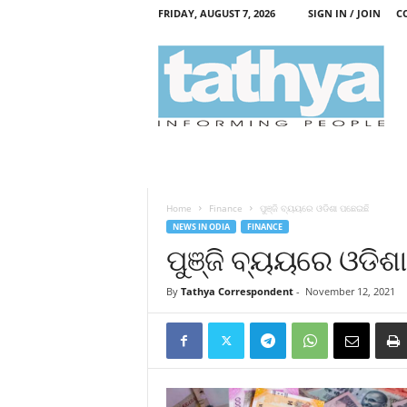
FRIDAY, AUGUST 7, 2026
SIGN IN / JOIN
C
T
a
t
h
y
a
Home
Finance
ପୁଞ୍ଜି ବ୍ୟୟରେ ଓଡିଶା ପଛେଇଛି
NEWS IN ODIA
FINANCE
ପୁଞ୍ଜି ବ୍ୟୟରେ ଓଡିଶ
By
Tathya Correspondent
-
November 12, 2021