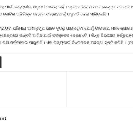
ପାଇଁ କେନ୍ଦ୍ରୀୟ ଅନୁମତି ପାଇଲା ନାହିଁ । ପ୍ରଥମ ତିନି ମାସରେ କେନ୍ଦ୍ର ସରକାର ୧
୪୧୨ କୋଟିର ଅତିରିକ୍ତ ସମ୍ବଳ ସଂଗ୍ରହପାଇଁ ଅନୁମତି ଦେଇ ସାରିଲେଣି ।
ୟର ପରିମାଣ ଆଶାନୁରୂପ ଭାବେ ବୃଦ୍ଧି ପାଉନଥିବା ଯୋଗୁଁ ଭାରତୀୟ ମହାଲେଖାକାର ତା
୍ଷେତ୍ରରେ ଉନ୍ନତି ଆଣିବାପାଇଁ ପଦକ୍ଷେପ ନେଉଛନ୍ତି । କିନ୍ତୁ ବିଭାଗୀୟ କର୍ତ୍ତୃପ
ତାହା ଖର୍ଚ୍ଚହୋଇ ପାରୁନାହିଁ । ଏହା ରାଜ୍ୟପାଇଁ ଚିନ୍ତାଜନକ ଅବସ୍ଥା ସୃଷ୍ଟି କରିଛି । (ତ
ent