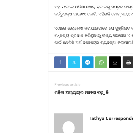
ଏହା ଫଳରେ ଓଡିଶା ଖୋଲା ବଜାରରୁ ସମ୍ବଳ ସଂଗ୍ରହ 
କର୍ତ୍ତୃପକ୍ଷ ୧୬,୬୯୧ କୋଟି, ଏହିଭଳି ମୋଟ୍‍ ୩୨,
ଏଠାରେ ଉଲ୍ଲେଖ କରାଯାଇପାରେ ଯେ ପୁଞ୍ଜିଗତ ବ୍ୟ
ମନ୍ତବ୍ୟ ପ୍ରଦାନ କରିଥିବାରୁ ରାଜ୍ୟ ସରକାର ଏ କ
ପାଇଁ ଯେତିକି ଅର୍ଥ ବଜେଟ୍‍ରେ ବ୍ୟବସ୍ଥା କରାଯାଉଛି 
Previous article
ମହିଳା ଅତ୍ୟାଚାର ମାମଲା ବଢ଼ୁଛି
Tathya Correspond