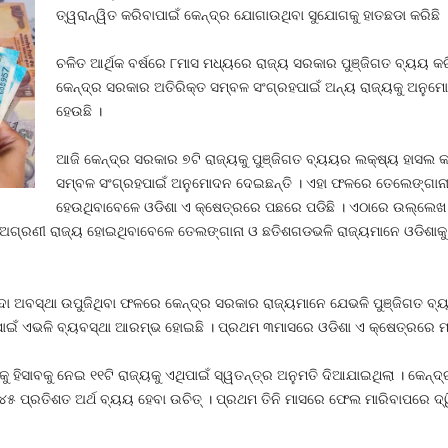
ତ୍ୱରାନ୍ୱିତ କରିବାପାଇଁ କେନ୍ଦ୍ର ଯୋଗାଉଥିବା ସୁଯୋଗକୁ ହାତଛଡା କରିଛି 
ଚଳିତ ଆର୍ଥିକ ବର୍ଷରେ ୮ମାସ ମଧ୍ୟରେ ରାଜ୍ୟ ସରକାର ପୁଞ୍ଜିଗତ ବ୍ୟୟ କ
କେନ୍ଦ୍ର ସରକାର ଅତିରିକ୍ତ ସମ୍ବଳ ସଂଗ୍ରହପାଇଁ ଅନ୍ୟ ରାଜ୍ୟକୁ ଅନୁମୋ
ହେଉଛି ।
ଆଜି କେନ୍ଦ୍ର ସରକାର ୭ଟି ରାଜ୍ୟକୁ ପୁଞ୍ଜିଗତ ବ୍ୟୟର ଲକ୍ଷ୍ୟ ହାସଲ କର
ସମ୍ବଳ ସଂଗ୍ରହପାଇଁ ଅନୁମୋଦନ ଦେଇଛନ୍ତି । ଏହା ଫଳରେ ତେଲେଙ୍ଗାନ
ହେଉଥିବାବେଳେ ଓଡିଶା ଏ କ୍ଷେତ୍ରରେ ପଛରେ ପଡିଛି । ଏଠାରେ ଉଲ୍ଲେଖ 
 ଅଗ୍ରଣୀ ରାଜ୍ୟ ହୋଇଥିବାବେଳେ ତେଲଙ୍ଗାନା ଓ ଛତିଶଗଡଭଳି ରାଜ୍ୟମାନେ ଓଡିଶାକ
ନ୍ଦା ଅବସ୍ଥା ଉପୁଜିଥିବା ଫଳରେ କେନ୍ଦ୍ର ସରକାର ରାଜ୍ୟମାନେ ଯେଭଳି ପୁଞ୍ଜିଗତ ବ୍
 ପାଇଁ ଏଭଳି ବ୍ୟବସ୍ଥା ଆରମ୍ଭ ହୋଇଛି । ପ୍ରଥମ ୩ମାସରେ ଓଡିଶା ଏ କ୍ଷେତ୍ରରେ ମ
କୁ ହିସାବକୁ ନେଇ ୧୧ଟି ରାଜ୍ୟକୁ ଏଥିପାଇଁ ସ୍ୱତନ୍ତ୍ର ଅନୁମତି ଦିଆଯାଇଥିଲା । କେନ
େ ୪୫ ପ୍ରତିଶତ ଅର୍ଥ ବ୍ୟୟ ହେବା ଉଚିତ୍‍ । ପ୍ରଥମ ତିନି ମାସରେ ଫେଲ ମାରିବାପରେ ଦ