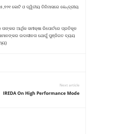
୫,୭୨୧ କୋଟି ଓ ଦ୍ୱିତୀୟ ତିନିମାସରେ କେନ୍ଦ୍ରୀୟ
ଙ୍କର ଆର୍ଥିକ ସମୀକ୍ଷା ରିପୋର୍ଟରେ ପ୍ରତିକୂଳ
କ୍ଷମାନଙ୍କର ଉଦାସୀନତା ଯୋଗୁଁ ପୁଞ୍ଜିଗତ ବ୍ୟୟ
ଥ୍ୟ)
Next article
IREDA On High Performance Mode