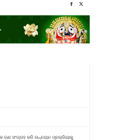
କ ଋଣ ସଂଗ୍ରହ କରି ଉନ୍ନୟନ ପ୍ରକ୍ରିୟାକୁ