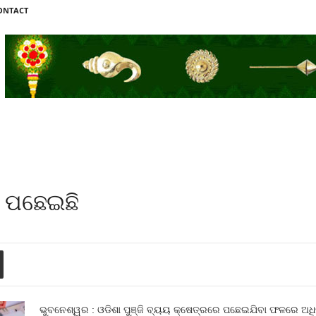
ONTACT
ା ପଛେଇଛି
ଭୁବନେଶ୍ୱର : ଓଡିଶା ପୁଞ୍ଜି ବ୍ୟୟ କ୍ଷେତ୍ରରେ ପଛେଇଯିବା ଫଳରେ ଅଧି