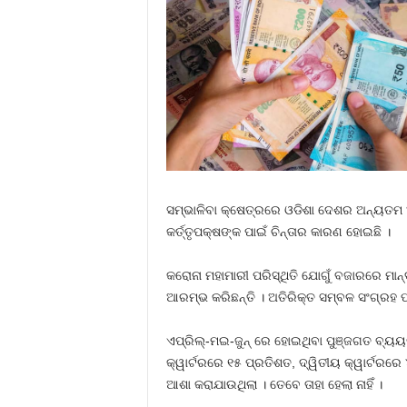
ସମ୍ଭାଳିବା କ୍ଷେତ୍ରରେ ଓଡିଶା ଦେଶର ଅନ୍ୟତମ
କର୍ତ୍ତୃପକ୍ଷଙ୍କ ପାଇଁ ଚିନ୍ତାର କାରଣ ହୋଇଛି ।
କରୋନା ମହାମାରୀ ପରିସ୍ଥିତି ଯୋଗୁଁ ବଜାରରେ ମା
ଆରମ୍ଭ କରିଛନ୍ତି । ଅତିରିକ୍ତ ସମ୍ବଳ ସଂଗ୍ରହ
ଏପ୍ରିଲ୍‍-ମଇ-ଜୁନ୍‍ ରେ ହୋଇଥିବା ପୁଞ୍ଜଗତ ବ୍ୟୟ
କ୍ୱାର୍ଟରରେ ୧୫ ପ୍ରତିଶତ, ଦ୍ୱିତୀୟ କ୍ୱାର୍ଟରର
ଆଶା କରାଯାଉଥିଲା । ତେବେ ତାହା ହେଲା ନାହିଁ ।