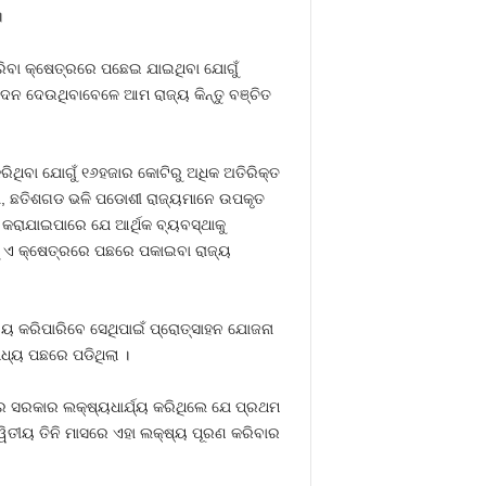
।
ରିବା କ୍ଷେତ୍ରରେ ପଛେଇ ଯାଇଥିବା ଯୋଗୁଁ
ଦନ ଦେଉଥିବାବେଳେ ଆମ ରାଜ୍ୟ କିନ୍ତୁ ବଞ୍ଚିତ
ିଥିବା ଯୋଗୁଁ ୧୬ହଜାର କୋଟିରୁ ଅଧିକ ଅତିରିକ୍ତ
ା, ଛତିଶଗଡ ଭଳି ପଡୋଶୀ ରାଜ୍ୟମାନେ ଉପକୃତ
କରାଯାଇପାରେ ଯେ ଆର୍ଥିକ ବ୍ୟବସ୍ଥାକୁ
ୁ ଏ କ୍ଷେତ୍ରରେ ପଛରେ ପକାଇବା ରାଜ୍ୟ
ୟୟ କରିପାରିବେ ସେଥିପାଇଁ ପ୍ରୋତ୍ସାହନ ଯୋଜନା
ଧ୍ୟ ପଛରେ ପଡିଥିଲା ।
୍ଦ୍ର ସରକାର ଲକ୍ଷ୍ୟଧାର୍ଯ୍ୟ କରିଥିଲେ ଯେ ପ୍ରଥମ
୍ୱିତୀୟ ତିନି ମାସରେ ଏହା ଲକ୍ଷ୍ୟ ପୂରଣ କରିବାର