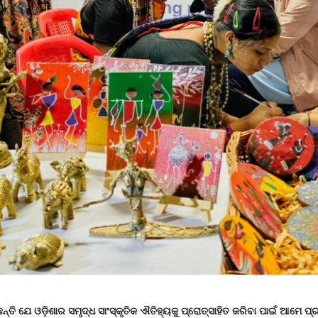
୍ତି ଯେ ଓଡ଼ିଶାର ସମୃଦ୍ଧ ସାଂସ୍କୃତିକ ଐତିହ୍ୟକୁ ପ୍ରୋତ୍ସାହିତ କରିବା ପାଇଁ ଆମେ ପ୍