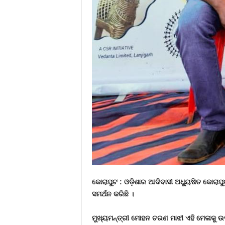
କୋରାପୁଟ : ଓଡ଼ିଶାର ଆଦିବାସୀ ଅଧ୍ୟୁଷିତ କୋରାପ
ସମର୍ଥନ କରିଛି ।
ମୁଖ୍ୟମନ୍ତ୍ରୀ ମୋହନ ଚରଣ ମାଝୀ ଏହି ମେଳାକୁ 