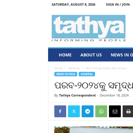
SATURDAY, AUGUST 8, 2026
SIGN IN / JOIN
T
a
t
h
y
a
HOME
ABOUT US
NEWS IN 
Home
General
ପରବ-୨୦୨୪କୁ ସମୃଦ୍ଧ କଲା ବେଦାନ୍ତ
NEWS IN ODIA
GENERAL
ପରବ-୨୦୨୪କୁ ସମୃଦ୍ଧ
By
Tathya Correspondent
-
December 18, 2024