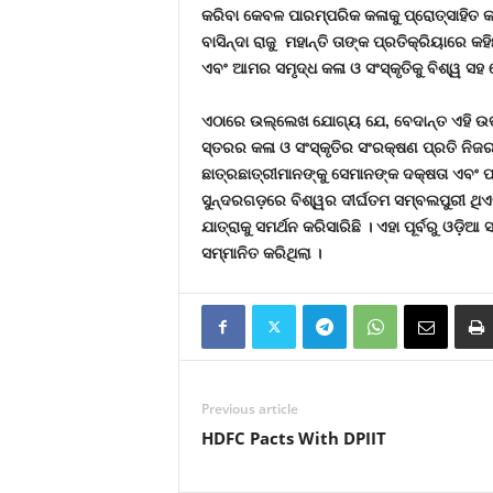
କରିବା କେବଳ ପାରମ୍ପରିକ କଳାକୁ ପ୍ରୋତ୍ସାହିତ କର
ବାସିନ୍ଦା ରାଜୁ
ମହାନ୍ତି ତାଙ୍କ ପ୍ରତିକ୍ରିୟାରେ କହି
ଏବଂ ଆମର ସମୃଦ୍ଧ କଳା ଓ ସଂସ୍କୃତିକୁ ବିଶ୍ୱ ସହ ସ
ଏଠାରେ ଉଲ୍ଲେଖ ଯୋଗ୍ୟ ଯେ
,
ବେଦାନ୍ତ ଏହି ଉତ
ସ୍ତରର କଳା ଓ ସଂସ୍କୃତିର ସଂରକ୍ଷଣ ପ୍ରତି ନିଜର ନ
ଛାତ୍ରଛାତ୍ରୀମାନଙ୍କୁ ସେମାନଙ୍କ ଦକ୍ଷତା ଏବଂ ପ୍ର
ସୁନ୍ଦରଗଡ଼ରେ ବିଶ୍ୱର ଦୀର୍ଘତମ ସମ୍ବଲପୁରୀ ଥି
ଯାତ୍ରାକୁ ସମର୍ଥନ କରିସାରିଛି । ଏହା ପୂର୍ବରୁ ଓଡ
ସମ୍ମାନିତ କରିଥିଲା ।
Previous article
HDFC Pacts With DPIIT