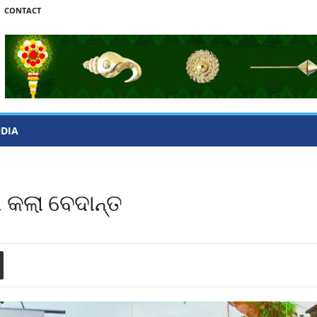
CONTACT
ODIA
 କଲା ବେଦାନ୍ତ