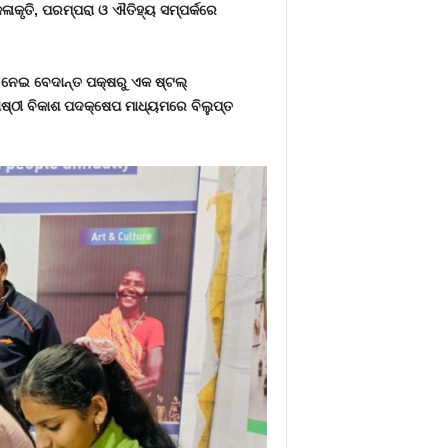
ଳାକୃତି
,
ପରମ୍ପରା ଓ ଐତିହ୍ୟ ସମ୍ପର୍କରେ
ୁ ନେଇ ବେଦାନ୍ତ ପକ୍ଷରୁ ଏକ ଷ୍ଟଲ୍
୍ଠୀ ବିକାଶ ପଦକ୍ଷେପ ମାଧ୍ୟମରେ ବିଲୁପ୍ତ