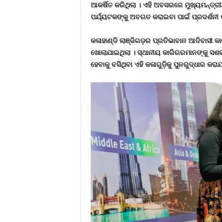
ଆକର୍ଷିତ କରିଥିଲା । ଏହି ଅବସରରେ ମୁଖ୍ୟମନ୍ତ୍
ପର୍ଯ୍ୟଟକଙ୍କୁ ଅବଗତ କରାଇବା ପାଇଁ ପ୍ରଦର୍ଶନୀ
କଳାହାଣ୍ଡି ଲାଞ୍ଜିଗଡ଼ର ପ୍ରତିଭାବାନ ଆଦିବାସୀ 
ଖୋଲାଯାଇଥିଲା । ସ୍ଥାନୀୟ କାରିଗରମାନଙ୍କୁ ସଶ
ହେବାକୁ ବସିଥିବା ଏହି କଳାଗୁଡ଼ିକୁ ପୁନରୁଦ୍ଧାର କରା