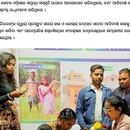
ରୀ କେବଳ ଓଡ଼ିଶାର ସମୃଦ୍ଧ ସସ୍କୃତି ଉପରେ ଆଲୋକପାତ କରିନଥିଲେ
,
ବରଂ ଆଦିବାସୀ କ
 ଷ୍ଟଲ୍ ଉନ୍ମୋଚନ କରିଥିଲେ ।
କାରିଗରଙ୍କ ଦ୍ୱାରା ପ୍ରସ୍ତୁତ ସଉରା କଳା ଓ ଢୋକ୍ରା ଉତ୍ପାଦ ସମେତ ଆଦିବାସୀ କଳାକ
କ୍ତ କରିବା ଏବଂ ପାରମ୍ପରିକ ହସ୍ତଶିଳ୍ପର ସଂରକ୍ଷଣ ଉଦ୍ଦେଶ୍ୟରେ କମ୍ପାନୀର ଗୋଷ
ଯାଇଥିଲା ।