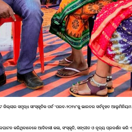
ୁଟ ଜିଲ୍ଲାର ସମୃଦ୍ଧ ସାଂସ୍କୃତିକ ପର୍ବ ‘ପରବ-୨୦୨୪’କୁ ଭାରତର ସର୍ବବୃହତ ଆଲୁମିନି
ଉଦଘାଟନ କରିଥିବାବେଳେ ଆଦିବାସୀ କଳା
,
ସଂସ୍କୃତି
,
ସଙ୍ଗୀତ ଓ ନୃତ୍ୟ ପ୍ରଦର୍ଶନ କରି ଏ