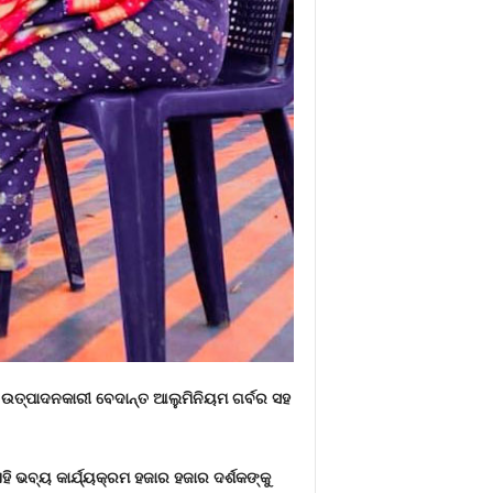
ୟମ ଉତ୍ପାଦନକାରୀ ବେଦାନ୍ତ ଆଲୁମିନିୟମ ଗର୍ବର ସହ
ହି ଭବ୍ୟ କାର୍ଯ୍ୟକ୍ରମ ହଜାର ହଜାର ଦର୍ଶକଙ୍କୁ