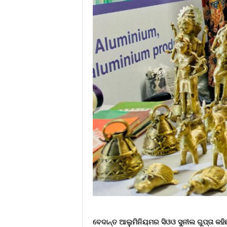
ବେଦାନ୍ତ ଆଲୁମିନିୟମର ସିଓଓ ସୁନୀଲ ଗୁପ୍ତା କହିଛନ