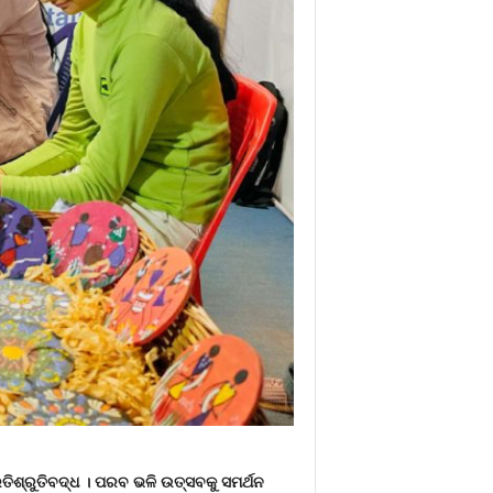
ରତିଶ୍ରୁତିବଦ୍ଧ । ପରବ ଭଳି ଉତ୍ସବକୁ ସମର୍ଥନ