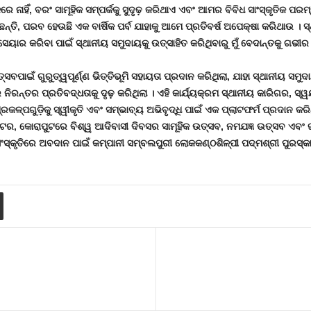
େ ନାହିଁ
,
ବରଂ ସାମୂହିକ ସମ୍ପର୍କକୁ ସୁଦୃଢ଼ କରିଥାଏ ଏବଂ ଆମର ବିବିଧ ସାଂସ୍କୃତିକ ପରମ
ଛନ୍ତି
,
ପରବ ହେଉଛି ଏକ ବାର୍ଷିକ ପର୍ବ ଯାହାକୁ ଆମେ ପ୍ରତିବର୍ଷ ଅପେକ୍ଷା କରିଥାଉ । ସ
େୟାର କରିବା ପାଇଁ ସ୍ଥାନୀୟ ସମୁଦାୟକୁ ଉତ୍ସାହିତ କରିଥିବାରୁ ମୁଁ ବେଦାନ୍ତକୁ ଗଭୀର 
୍ସବପାଇଁ ଗୁରୁତ୍ୱପୂର୍ଣ୍ଣ ଭିତ୍ତିଭୂମି ସହାୟତା ପ୍ରଦାନ କରିଥିଲା
,
ଯାହା ସ୍ଥାନୀୟ ସମୁଦ
ିରନ୍ତର ପ୍ରତିବଦ୍ଧତାକୁ ଦୃଢ଼ କରିଥିଲା । ଏହି କାର୍ଯ୍ୟକ୍ରମ ସ୍ଥାନୀୟ କାରିଗର
,
ସ୍ୱ
କଳ୍ପଗୁଡ଼ିକୁ ସ୍ୱୀକୃତି ଏବଂ ସମ୍ଭାବ୍ୟ ଅଭିବୃଦ୍ଧି ପାଇଁ ଏକ ପ୍ଲାଟଫର୍ମ ପ୍ରଦାନ କରିଥ
ଏଟର
,
କୋରାପୁଟରେ ବିଶ୍ୱ ଆଦିବାସୀ ଦିବସର ସାମୂହିକ ଉତ୍ସବ
,
ନମଯଜ୍ଞ ଉତ୍ସବ ଏବଂ ଜ
଼ିଆ ସଂସ୍କୃତିରେ ଅବଦାନ ପାଇଁ କମ୍ପାନୀ ସମ୍ବଲପୁରୀ ଲୋକକଣ୍ଠଶିଳ୍ପୀ ପଦ୍ମଶ୍ରୀ ପୁରସ୍