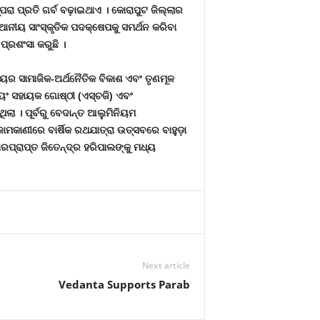
୍ପରା ପ୍ରତି ଗର୍ବ ବଢ଼ାଇଥାଏ । କୋରାପୁଟ ଜିଲ୍ଲାର
୍ଥାନୀୟ ସାଂସ୍କୃତିକ ପଦକ୍ଷେପକୁ ସମର୍ଥନ କରିବା
ପ୍ରଶଂସା କରୁଛି ।
ାୟର ସାମାଜିକ-ଅର୍ଥନୈତିକ ବିକାଶ ଏବଂ ତୃଣମୂଳ
ୟଂ ସହାୟକ ଗୋଷ୍ଠୀ (ଏସ୍‌ଚଜି) ଏବଂ
ିଲା । ପୂର୍ବରୁ ବେଦାନ୍ତ ଆଲୁମିନିୟମ
ାମକାଣୀରେ ବାର୍ଷିକ ରଥଯାତ୍ରା ଉତ୍ସବରେ ବାହୁଡ଼ା
କାରପ୍ରାପ୍ତ ଜିତେନ୍ଦ୍ର ହରିପାଲଙ୍କୁ ମଧ୍ୟ
Next article
Vedanta Supports Parab