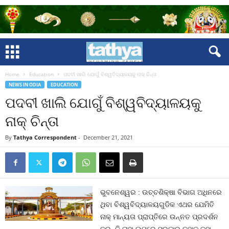
Home
Education
ପଦବୀ ଖାଲି ଯୋଗୁଁ ବିଶ୍ୱବିଦ୍ୟାଳୟକୁ ନାକ୍‍ ଚିନ୍ତା
NEWS IN ODIA
EDUCATION
ପଦବୀ ଖାଲି ଯୋଗୁଁ ବିଶ୍ୱବିଦ୍ୟାଳୟକୁ
ନାକ୍‍ ଚିନ୍ତା
By
Tathya Correspondent
-
December 21, 2021
ଭୁବନେଶ୍ୱର : ଉଚ୍ଚଶିକ୍ଷା ବିଭାଗ ଅଧିନରେ
ଥିବା ବିଶ୍ୱବିଦ୍ୟାଳୟଗୁଡିକ ଏଥର ଯେମିତି
ନାକ୍‍ ମାନ୍ୟତା ପ୍ରାପ୍ତିରେ ଉନ୍ନତ ପ୍ରଦର୍ଶନ