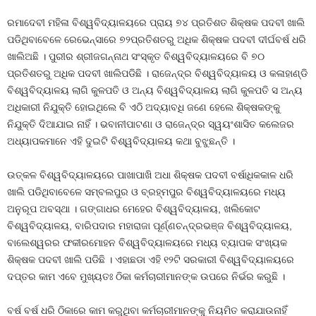
ରମାଦେବୀ ମହିଳା ବିଶ୍ୱବିଦ୍ୟାଳୟରେ ପ୍ରାୟ ୭୪ ପ୍ରତିଶତ ଶିକ୍ଷକ ପଦବୀ ଖାଲି
ପଡିଥିବାବେଳେ ରେଭେନ୍ସାରେ ୭୨ପ୍ରତିଶତରୁ ଅଧିକ ଶିକ୍ଷକ ପଦବୀ ଦୀର୍ଘବର୍ଷ ଧରି
ଖାଲିଅଛି । ପୁରୀର ଶ୍ରୀଜଗନ୍ନାଥ ସଂସ୍କୃତ ବିଶ୍ୱବିଦ୍ୟାଳୟରେ ବି ୭୦
ପ୍ରତିଶତରୁ ଅଧିକ ପଦବୀ ଖାଲିପଡିଛି । ରାଜେନ୍ଦ୍ର ବିଶ୍ୱବିଦ୍ୟାଳୟ ଓ କଳାହାଣ୍ଡି
ବିଶ୍ୱବିଦ୍ୟାଳୟ ଲାଗି କୁଳପତି ଓ ଅନ୍ୟ ବିଶ୍ୱବିଦ୍ୟାଳୟ ଲାଗି କୁଳପତି ସ ଅନ୍ୟ
ଅଧିକାରୀ ନିଯୁକ୍ତି ହୋଇଥିଲେ ବି ଏଠି ଅଦ୍ୟାବଧି ଜଣେ ହେଲେ ଶିକ୍ଷକଙ୍କୁ
ନିଯୁକ୍ତି ଦିଆଯାଇ ନାହିଁ । ଭବାନୀପାଟଣା ଓ ରାଜେନ୍ଦ୍ର ସ୍ୱୟଂଶାସିତ କଲେଜର
ଅଧ୍ୟାପକମାନେ ଏହି ଦୁଇଟି ବିଶ୍ୱବିଦ୍ୟାଳୟ କଥା ବୁଝୁଛନ୍ତି ।
ଉତ୍କଳ ବିଶ୍ୱବିଦ୍ୟାଳୟରେ ପାଖାପାଖି ଅଧା ଶିକ୍ଷକ ପଦବୀ ବର୍ଷାଧିକକାଳ ଧରି
ଖାଲି ପଡିଥିବାବେଳେ ସମ୍ବଲପୁର ଓ ବ୍ରହ୍ମପୁର ବିଶ୍ୱବିଦ୍ୟାଳୟରେ ମଧ୍ୟ
ଅନୁରୂପ ଅବସ୍ଥା । ଗଙ୍ଗାଧର ମେହେର ବିଶ୍ୱବିଦ୍ୟାଳୟ, ଖଲିକୋଟ
ବିଶ୍ୱବିଦ୍ୟାଳୟ, ବାରିପଦାର ମହାରାଜା ପୂର୍ଣ୍ଣଚନ୍ଦ୍ରଭଞ୍ଜ ବିଶ୍ୱବିଦ୍ୟାଳୟ,
ବାଲେଶ୍ୱରର ଫକୀରମୋହନ ବିଶ୍ୱବିଦ୍ୟାଳୟରେ ମଧ୍ୟ ବ୍ୟାପକ ସଂଖ୍ୟକ
ଶିକ୍ଷକ ପଦବୀ ଖାଲି ପଡିଛି । ଏହାଛଡା ଏହି ୧୨ଟି ସରକାରୀ ବିଶ୍ୱବିଦ୍ୟାଳୟରେ
ଦପ୍ତର କାମ ଏବେ ମୁଖ୍ୟତଃ ଠିକା କର୍ମଚାରୀମାନଙ୍କ ଉପରେ ନିର୍ଭର କରୁଛି ।
ବର୍ଷ ବର୍ଷ ଧରି ଠିକାରେ କାମ କରୁଥିବା କର୍ମଚାରୀମାନଙ୍କୁ ନିୟମିତ କରାଯାଉନାହିଁ