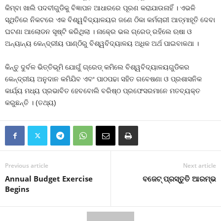
କିମ୍ବା ଖାଲି ପଦବୀଗୁଡିକୁ ବିଜ୍ଞାପନ ଆଧାରରେ ପୂରଣ କରାଯାଉନାହିଁ । ଏଭଳି
ସ୍ଥିତିରେ ନିକଟରେ ଏକ ବିଶ୍ୱବିଦ୍ୟାଳୟର ଜଣେ ଠିକା କର୍ମଚାରୀ ଆତ୍ମାହୂତି ଦେବା
ଘଟଣା ଆଲୋଡନ ସୃଷ୍ଟି କରିଥିଲା । ନାକ୍‍ରେ ଭଲ ଗ୍ରେଡ୍‍ ରହିଲେ ଋଷା ଓ
ଅନ୍ୟାନ୍ୟ କେନ୍ଦ୍ରୀୟ ପାଣ୍ଠିରୁ ବିଶ୍ୱବିଦ୍ୟାଳୟ ଅଧିକ ଅର୍ଥ ପାଇବାକଥା ।
କିନ୍ତୁ ଦୁର୍ବଳ ଭିତ୍ତିଭୂମି ଯୋଗୁଁ ଗ୍ରେଡ୍‍ କମିଲେ ବିଶ୍ୱବିଦ୍ୟାଳୟଗୁଡିକର
କେନ୍ଦ୍ରୀୟ ଅନୁଦାନ କମିଯିବ ଏବଂ ପାଠପଢା ସହିତ ଗବେଷଣା ଓ ପ୍ରଶାସନିକ
କାର୍ଯ୍ୟ ମଧ୍ୟ ପ୍ରଭାବିତ ହେବବୋଲି ବରିଷ୍ଠ ପ୍ରଫେସରମାନେ ମତବ୍ୟକ୍ତ
କରୁଛନ୍ତି । (ତଥ୍ୟ)
Previous article
Next article
Annual Budget Exercise
ବଜେଟ୍‍ ପ୍ରସ୍ତୁତି ଆରମ୍ଭ
Begins