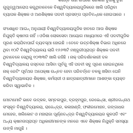
କରନ୍ତି ତାହା ଉପରେ ସରକାର ତୁହାକୁ ତୁହା
ଗୁରୁତ୍ୱଆରୋପ କରୁଥିବାବେଳେ ବିଶ୍ୱବିଦ୍ୟାଳୟଗୁଡିକରେ ଖାଲି ପଡିଥିବା
ବ୍ୟାପକ ଶିକ୍ଷକ ଓ ଅଣଶିକ୍ଷକ ପଦବୀ ପ୍ରସଙ୍ଗ ପ୍ରତିବନ୍ଧକ ହୋଇପାରେ ।
ସଂଶୋଧିତ ଆଇନ୍‍ ଅନୁଯାୟୀ ବିଶ୍ୱବିଦ୍ୟାଳୟଗୁଡିକ ହାତରେ ଆଉ ଶିକ୍ଷକ
ନିଯୁକ୍ତି କ୍ଷମତା ନାହିଁ । ଓଡିଶା ଲୋକସେବା ଆୟୋଗ ମାଧ୍ୟମରେ ଏହି ପଦବୀଗୁଡିକ
ପୂରଣ କରାଯିବାପାଇଁ ବ୍ୟବସ୍ଥା ହୋଇଛି । ତେବେ ଉଚ୍ଚଶିକ୍ଷା ବିଭାଗ ଅଧିନରେ
ଥିବା ୧୦ଟି ବିଶ୍ୱବିଦ୍ୟାଳୟ ଲାଗି ୧୬୬୩ଟି ମଞ୍ଜୁରୀପ୍ରାପ୍ତ ଶିକ୍ଷକ ପଦବୀ
ଥିବାବେଳେ ସେଥିରୁ ୧୦୩୩ଟି ଖାଲି ରହିଛି । ନାକ୍‍ ପରିଦର୍ଶନକାରୀ ଦଳ
ବିଶ୍ୱବିଦ୍ୟାଳୟ ଗସ୍ତରେ ଆସିବା ପୂର୍ବରୁ ଏହି ପଦବୀ ସବୁ ପୂରଣ ହୋଇନଥିଲେ
ନାକ୍‍ ରେଟିଂ ପୂର୍ବଥର ଅପେକ୍ଷା ଉନ୍ନତ ହେବା ପରିବର୍ତ୍ତେ ତଳକୁ ଖସିବା ଘେନି
ବିଶ୍ୱବିଦ୍ୟାଳୟର ଶିକ୍ଷକ, କର୍ମଚାରୀ ଓ ଛାତ୍ରଛାତ୍ରୀମାନେ ଆଶଙ୍କା ବ୍ୟକ୍ତ
କରିବା ସ୍ୱାଭାବିକ ।
ମୋଟାମୋଟି ଭାବେ ଉତ୍କଳ, ସମ୍ବଲପୁର, ବ୍ରହ୍ମପୁର, ରେଭେନ୍ସା, ଶ୍ରୀଜଗନ୍ନାଥ
ସଂସ୍କୃତ ବିଶ୍ୱବିଦ୍ୟାଳୟ, ରାଜେନ୍ଦ୍ର, କଳାହାଣ୍ଡି, ଫକୀରମୋହନ, ଗଙ୍ଗାଧର
ମେହେର, ଖଲିକୋଟ ଓ ମହାରାଜା ପୂର୍ଣ୍ଣଚନ୍ଦ୍ର ବିଶ୍ୱବିଦ୍ୟାଳୟର କୁଳପତି ଏବଂ
ଅନ୍ୟ କ୍ଷମତାପ୍ରାପ୍ତ ଅଧିକାରୀମାନଙ୍କ ମନରେ ଏବେ ଶିକ୍ଷକ ନିଯୁକ୍ତି ସମସ୍ୟା
ଉଙ୍କି ମାରୁଛି ।