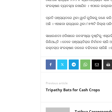
ସଂରକ୍ଷଣ ବ୍ୟବସ୍ଥା ରଖାଯିବ । ଏଠାରେ ଉଲ୍ଲେଖନ
ପ୍ରତି ପଞ୍ଚାୟତରେ ଥିବା ୱାର୍ଡ ଗୁଡିକରୁ ଜଣେ କ
ଅଛି । ଏହାଛଡା ରାଜ୍ୟରେ ଥିବା ୮୫୩ଟି ଜିଲ୍ଲା ପରି
ସାଧାରଣତଃ ଓଡିଶାରେ ଜନସଂଖ୍ୟା ଦୃଷ୍ଟିରୁ ଏସ୍‍ଇବ
ଜିଣିଥାନ୍ତି । ତେବେ ପଞ୍ଚାୟତିରାଜ ନିର୍ବାଚନ ଲ
ରକ୍ତଚାପ ସଂରକ୍ଷଣ ଡରରେ ବଢିବାରେ ଲାଗିଛି । ତ
Previous article
Tripathy Bats for Cash Crops
Tathya Correspond