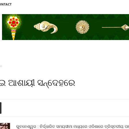
ONTACT
ରେ
ଇ ଆଶାୟୀ ସନ୍ଦେହରେ
ଭୁବନେଶ୍ୱର : ନିର୍ଦ୍ଧାରିତ ସମୟସୀମା ମଧ୍ୟରେ ଓଡିଶାରେ ତ୍ରିସ୍ତରୀୟ ପଞ୍ଚା