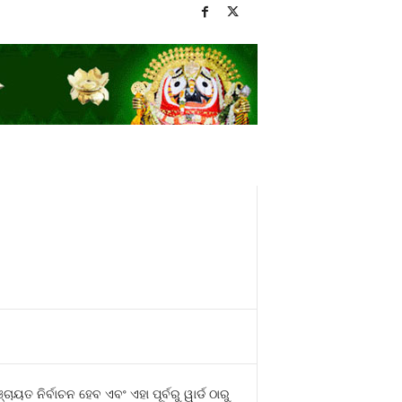
ୟତ ନିର୍ବାଚନ ହେବ ଏବଂ ଏହା ପୂର୍ବରୁ ୱାର୍ଡ ଠାରୁ