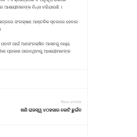
ର ଆଶାୟୀମାନଙ୍କ ଚିନ୍ତା ବଢିଯାଇଛି ।
 କ୍ଷେତ୍ରରେ ସଂରକ୍ଷଣ ଆଞ୍ଚଳିକ ସ୍ତରରେ ହେବାର
।
ନ ପଦ ପଦବୀ ପାଇଁ ଅଣସଂରକ୍ଷିତ ଆସନରୁ ମଧ୍ୟ
ତାଲିକା ପ୍ରକାଶ ପାଇନଥିବାରୁ ଆଶାୟୀମାନଙ୍କ
Next article
ଖଣି ରାଜସ୍ୱ ୪୦ହଜାର କୋଟି ଛୁଇଁବ