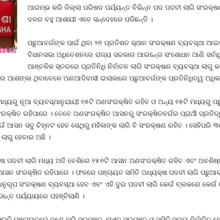
ଆରମ୍ଭ କରି ଜିଲ୍ଲା ପରିଷଦ ପର୍ଯ୍ୟନ୍ତ ବିଭିନ୍ନ ପଦ ପଦବୀ ଲାଗି ସଂରକ୍
ଦଳର ବହୁ ଆଶାୟୀ ଏବେ ସନ୍ଦେହରେ ପଡିଛନ୍ତି ।
ପଛୁଆବର୍ଗଙ୍କ ପାଇଁ ଥିବା ୨୭ ପ୍ରତିଶତ ସ୍ଥାନ ସଂରକ୍ଷଣ ବ୍ୟବସ୍ଥା ଆ
ବିଧାନସଭା ଅଧିବେଶନରେ ରାଜ୍ୟ ସରକାର ଆଇନ୍‍ରେ ସଂଶୋଧନ ଆଣି ସର୍ବା
ଆଞ୍ଚଳିକ ସ୍ତରରେ ପ୍ରତିନିଧି ନିର୍ବାଚନ ଲାଗି ସଂରକ୍ଷଣ ବ୍ୟବସ୍ଥା ଲାଗୁ କ
ର ଆଶଙ୍କା ଥିବାବେଳେ ଅଣଆଦିବାସୀ ଇଲାକାରେ ପଛୁଆବର୍ଗଙ୍କ ପ୍ରତିନିଧିତ୍ୱ ଅଧିକ
୍ୟରୁ ନୂଆ ବ୍ୟବସ୍ଥାନୁଯାୟୀ ୧୫ଟି ଅଣସଂରକ୍ଷିତ ରହିବ ଓ ଅନ୍ୟ ୧୫ଟି ମଧ୍ୟରୁ ପଛୁ
ଂରକ୍ଷିତ ରହିପାରେ । ତେବେ ଅଣସଂରକ୍ଷିତ ଆସନରୁ ସଂରକ୍ଷିତବର୍ଗର ପ୍ରାର୍ଥୀ ପ୍ରତିଦ୍ୱନ
 ଆସନ ସବୁ ଚିହ୍ନଟ ହେବ ସେଥିରୁ ମହିଳାଙ୍କ ଲାଗି ବି ସଂରକ୍ଷଣ ରହିବ । ସେହିପରି ୩
ଲାଗୁ ହେବାର ଅଛି ।
୍ଷ ପଦବୀ ଲାଗି ମଧ୍ୟ ଅତି ବେଶିରେ ୧୫୭ଟି ଆସନ ଅଣସଂରକ୍ଷିତ ରହିବ ଏବଂ ଅବଶିଷ୍ଟ
 ଆସନ ସଂରକ୍ଷିତ ରହିପାରେ । ଫଳରେ ପଞ୍ଚାୟତ ସମିତି ଅଧ୍ୟକ୍ଷ ପଦବୀ ଲାଗି ପଛୁଆବର
ନୁରୂପ ସଂରକ୍ଷଣ ବ୍ୟବସ୍ଥା ହେବ ଏବଂ ଏହି ଦୁଇ ପଦବୀ ଲାଗି କେଉଁ ବ୍ଲକରେ କେଉଁ ବର
ାନ୍ତ ପର୍ଯ୍ୟାୟରେ ପହଞ୍ଚିଲାଣି ।
ପ୍ରତି ପଞ୍ଚାୟତରେ ଜଣେ କରି ସରପଞ୍ଚ, ନାଏବ ସରପଞ୍ଚ ଓ ସମିତି ସଭ୍ୟ ନିର୍ବାଚିତ ହ