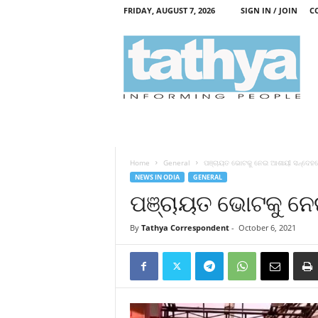
FRIDAY, AUGUST 7, 2026
SIGN IN / JOIN
C
T
a
t
h
y
a
Home
General
ପଞ୍ଚାୟତ ଭୋଟକୁ ନେଇ ଆଶାୟୀ ସନ୍ଦେହ
NEWS IN ODIA
GENERAL
ପଞ୍ଚାୟତ ଭୋଟକୁ ନେ
By
Tathya Correspondent
-
October 6, 2021