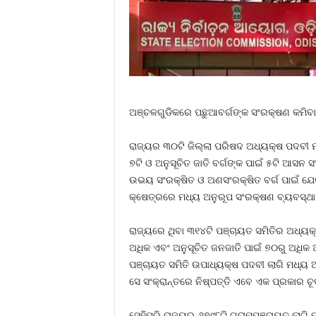
ଅଞ୍ଚଳଗୁଡିକରେ ପଛୁଆବର୍ଗଙ୍କ ସଂରକ୍ଷଣ କମିବା
ରାଜ୍ୟର ୩୦ଟି ଜିଲ୍ଲା ପରିଷଦ ଅଧ୍ୟକ୍ଷ ପଦବୀ ମଧ
୭ଟି ଓ ଅନୁସୂଚିତ ଜାତି ବର୍ଗଙ୍କ ପାଇଁ ୫ଟି ଆସନ ସ
ଉଭୟ ସଂରକ୍ଷିତ ଓ ଅଣସଂରକ୍ଷିତ ବର୍ଗ ପାଇଁ ଯେଉଁ
କ୍ଷେତ୍ରରେ ମଧ୍ୟ ଅନୁରୂପ ସଂରକ୍ଷଣ ବ୍ୟବସ୍ଥା 
ରାଜ୍ୟରେ ଥିବା ୩୧୪ଟି ପଞ୍ଚାୟତ ସମିତିର ଅଧ୍ୟକ
ଅଧିକ ଏବଂ ଅନୁସୂଚିତ ଜନଜାତି ପାଇଁ ୭୦ରୁ ଅଧିକ
ପଞ୍ଚାୟତ ସମିତି ଉପାଧ୍ୟକ୍ଷ ପଦବୀ ଲାଗି ମଧ୍ୟ ଅ
ସେ ସଂକ୍ରାନ୍ତରେ ନିଷ୍ପତ୍ତି ଏବେ ଏକ ପ୍ରକାର ଚୂଡ
ସେହିପରି ରାଜ୍ୟର ୬୭୯୮ଟି ଗ୍ରାମପଞ୍ଚାୟତ ଲାଗି 