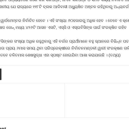
ୀୟ ଯେ ରାଜ୍ୟରେ ୧୧୮ଟି ବ୍ଲକ ଆଦିବାସୀ ଅଧ୍ୟୁଷିତ ଅଞ୍ଚଳ ରହିଥିବାରୁ ଅନ୍ୟବର୍ଗ
ରି ୱାର୍ଡମେମ୍ବର ନିର୍ବାଚିତ ହେବେ । ଏହି ସଂଖ୍ୟା ୬୦ହଜାରରୁ ଅଧିକ ହେବ । ତେବେ ଏ
ଷଦ ଜୋନ୍‍ ମଧ୍ୟ ୪୨୬ଟି ଆସନ ଏସଟି, ଏସ୍‍ସି ଓ ଏସ୍‍ଇବିସିଙ୍କ ପାଇଁ ସଂରକ୍ଷିତ ରହିବ 
ିସିଙ୍କର ସଂଖ୍ୟା ଅଧିକ ରହୁଥିବାରୁ ଏହି ବର୍ଗର ପ୍ରାର୍ଥୀମାନେ ବହୁ ସ୍ଥାନରେ ବିଭିନ୍
ାଗି ଆଉ ପ୍ରାୟ ୬ମାସ ସମୟ ଥିବା ପରିପ୍ରେକ୍ଷୀରେ ନିର୍ବାଚନମଣ୍ଡଳୀ ୱାରୀ ସଂରକ୍ଷଣ 
େବେ ଚଳିତମାସ ଶେଷସୁଦ୍ଧା ଏହା ସ୍ପଷ୍ଟ ହୋଇଯିବା ଆଶା କରାଯାଉଛି । (ତଥ୍ୟ)
ent