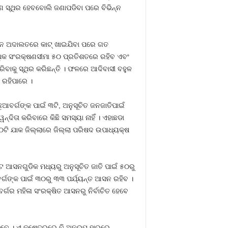
ଷଣ ସ୍ଥିର ହେବବୋଲି ଜଣାପଡିବା ପରେ ବିଭିନ୍ନ
ଇନ ଅଦାଲତରେ କାଟ୍‍ ଖାଇଯିବା ପରେ ଗତ
ଧିକ ସଂରକ୍ଷଣସୀମା ୫୦ ପ୍ରତିଶତରେ ରହିବ ଏବଂ
ରିବାକୁ ସ୍ଥିର କରିଛନ୍ତି । ଫଳରେ ଆଦିବାସୀ ବହୁଳ
 ରହିପାରେ ।
ଆବର୍ଗଙ୍କ ପାଇଁ ୩ଟି, ଅନୁସୂଚିତ ଜନଜାତିପାଇଁ
୍ଦିତା କରିବାରେ କିଛି ସମସ୍ୟା ନାହିଁ । ଏହାଛଡା
୦ଟି ଯାକ ଜିଲ୍ଲାରେ ଜିଲ୍ଲା ପରିଷଦ ଉପାଧ୍ୟକ୍ଷ
 ଆସନଗୁଡିକ ମଧ୍ୟରୁ ଅନୁସୂଚିତ ଜାତି ପାଇଁ ୫୦ରୁ
୍ଗଙ୍କ ପାଇଁ ୩୦ରୁ ୩୩ ପର୍ଯ୍ୟନ୍ତ ଆସନ ରହିବ ।
୍ଗର ମହିଳା ସଂରକ୍ଷିତ ଆସନରୁ ନିର୍ବାଚିତ ହେବେ
େବେ । ଏ କ୍ଷେତ୍ରରେ ବି ଅନୁରୂପ ହାରରେ