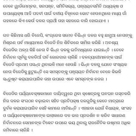
ତେବେ ୱାର୍ଡମେମ୍ବର, ସରପଞ୍ଚ, ସମିତିସଭ୍ୟ, ପଞ୍ଚାୟତସମିତି ଅଧ୍ୟକ୍ଷ ଓ
ଉପାଧ୍ୟକ୍ଷ ଆଦି ପଦବୀ ପାଇଁ ଦଳୀୟ ଚିହ୍ନରେ ଭୋଟ ହେଉନଥିଲେ ମଧ୍ୟ ଗାଁ
ଗହଳରେ କିଏ କେଉଁ ଦଳର ପ୍ରାର୍ଥୀ ତାହା ସହଜରେ ବାରି ହୋଇଯାଏ ।
ଗତ କିଛିମାସ ଧରି ବିଜେପି, କଂଗ୍ରେସ ସମେତ ବିଭିନ୍ନ ଦଳର ବହୁ ଛାମୁଆ ନେତାଙ୍କୁ
ମିଶ୍ରଣ ପର୍ବ ମାଧ୍ୟମରେ ବିଜେଡି ନିଜ ଶିବିରରେ ସାମିଲ କରିଛି । ଅବଶ୍ୟ
ବିଜେଡିର ଅଳ୍ପ କିଛି ନେତା ବି ଭିନ୍ନ ଦଳକୁ ଇତିମଧ୍ୟରେ ଯାଇଛନ୍ତି । ତେବେ
ନିର୍ବାଚନ ପୂର୍ବରୁ ଦଳଡିଆଁ ପର୍ବ ଜୋରଦାର ଚାଲିଛି । ଦଳତ୍ୟାଗୀମାନଙ୍କ ପାଇଁ
ବିଜେଡି ପ୍ରଥମ ପସନ୍ଦ ଥିବାଭଳି ମନେ ହେଉଛି । ଭିନ୍ନ ଦଳରୁ ଯେତେ ସଂଖ୍ୟକ
ନେତା ବିଜେଡିକୁ ଛୁଟୁଛନ୍ତି ସେ ସମସ୍ତଙ୍କୁ ପଞ୍ଚାୟତ ନିର୍ବାଚନ ବେଳେ କିଭଳି
ସନ୍ତୁଷ୍ଟ କରାଯାଇପାରିବ ତାହା ଉପରେ ଏବେ ସମସ୍ତଙ୍କ ନଜର ।
ବିଜେଡିର ପର୍ଯ୍ୟବେକ୍ଷକମାନେ ଦାୟିତ୍ୱରେ ଥିବା କ୍ଷେତ୍ରକୁ ଘନଘନ ଗସ୍ତକରି
ନିଜ ଦଳର ସଂଗଠନ ବଢ଼ାଇବା ସହିତ ପ୍ରତିପକ୍ଷ ଦଳଗୁଡିକୁ କେତେ ମାତ୍ରାରେ
ଦୁର୍ବଳ କରାଯାଇପାରିବ ସେହି କାମରେ ମାତିଛନ୍ତି । ଏହାଛଡା ଯେଉଁ ବିଧାୟକ, ସାଂସଦ
ଓ ପର୍ଯ୍ୟବେକ୍ଷକମାନଙ୍କ ଇଲାକାରେ ଦଳ ଭଲ ପ୍ରଦର୍ଶନ ନ କରିବ ସାଧାରଣ
ନିର୍ବାଚନରେ ସେମାନଙ୍କ ଟିକେଟ ଉପରେ ଭୟ ଥିବାରୁ ରାଜନୈତିକ ଉଷ୍ମତା ଅଧିକ
ଜମିବାରେ ଲାଗିଛି ।