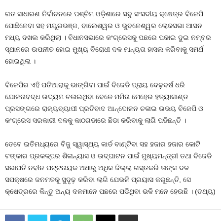
ଗତ ସାଧାରଣ ନିର୍ବାଚନରେ ପଶ୍ଚିମ ଓଡ଼ିଶାରେ ସବୁ ସଂସଦୀୟ କ୍ଷେତ୍ର ବିଜେପି
ପୋଛିନେବା ସହ ମୟୂରଭଞ୍ଜ, ବାଲେଶ୍ୱର ଓ ଭୁବନେଶ୍ୱର ଲୋକସଭା ଆସନ
ମଧ୍ୟ ଦଖଲ କରିଥିଲା । ବିଧାନସଭାରେ କଂଗ୍ରେସକୁ ପଛରେ ପକାଇ ଦୁଇ ନମ୍ବର
ସ୍ଥାନରେ ଉପନୀତ ହୋଇ ମୁଖ୍ୟ ବିରୋଧୀ ଦଳ ମାନ୍ୟତା ହାସଲ କରିବାକୁ ସମର୍ଥ
ହୋଇଥିଲା ।
ବିଜେପିର ଏହି ପତିଆରାକୁ ଭାଙ୍ଗିବା ପାଇଁ ବିଜେଡି ପ୍ରାୟ ଦେଢ଼ବର୍ଷ ଧରି
ଯୋଜନାବଦ୍ଧ ଉଦ୍ୟମ ଚଳାଇଥିବା ବେଳେ ମମିତା ମେହେର ହତ୍ୟାକାଣ୍ଡ
ପ୍ରସଙ୍ଗରେ ରାଜ୍ୟବ୍ୟାପୀ ପ୍ରତିବାଦ ଆନ୍ଦୋଳନ ଚଳାଇ ଉଭୟ ବିଜେପି ଓ
କଂଗ୍ରେସ ସରକାରୀ ଦଳକୁ କାଠଗଡାରେ ଛିଡା କରିବାକୁ ଲାଗି ପଡିଛନ୍ତି ।
ତେବେ ଇତିମଧ୍ୟରେ ବିଜୁ ସ୍ୱାସ୍ଥ୍ୟ କାର୍ଡ ବାଣ୍ଟିବା ସହ ହଜାର ହଜାର କୋଟି
ଟଙ୍କାର ପ୍ରକଳ୍ପର ଶିଳାନ୍ୟାସ ଓ ଉଦ୍‍ଘାଟନ ପାଇଁ ମୁଖ୍ୟମନ୍ତ୍ରୀ ତଥା ବିଜେଡି
ସଭାପତି ନବୀନ ପଟ୍ଟନାୟକ ଅଧାରୁ ଅଧିକ ଜିଲ୍ଲା ଗସ୍ତକରି ତାଙ୍କ ଦଳ
ସପକ୍ଷରେ ଜନମତକୁ ସୁଦୃଢ଼ କରିବା ଲାଗି ଯେଭଳି ପ୍ରୟାସ କରୁଛନ୍ତି, ସେ
କ୍ଷେତ୍ରରେ କିନ୍ତୁ ଅନ୍ୟ ଦଳମାନେ ପଛରେ ପଡିଥିବା ଭଳି ମନେ ହେଉଛି । (ତଥ୍ୟ)