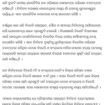
ଭଳି ଦୁଇଟି ଜାତୀୟ ରାଜନୈତିକ ଦଳ ଓଡ଼ିଶାରେ ସେମାନଙ୍କ ଅଭିଯାନ ବଳବତ୍ତର
ରଖିଛନ୍ତି । ନିର୍ବାଚନ ଘୋଷଣା ହୋଇନଥିଲେ ମଧ୍ୟ ଗାଁ ଗହଳରୁ ଭୁବନେଶ୍ୱର
ପର୍ଯ୍ୟନ୍ତ ଏବେ ରାଜନୈତିକ ବାତାବରଣ ବେଶ୍‍ ସରଗରମ ରହିଛି ।
ବର୍ଷାଧିକ କାଳ ଧରି ବିଜେଡି ପଞ୍ଚାୟତ, ପୌର ଓ ସମବାୟ ନିର୍ବାଚନକୁ ଆଖିଆଗରେ
ରଖି ଯୋଜନାବଦ୍ଧ ଭାବେ ପ୍ରସ୍ତୁତି ଚଳାଇଛି । ବିଶେଷକରି ତିନୋଟି ବିଧାନସଭା
ପାଇଁ ହୋଇଥିବା ଉପନିର୍ବାଚନରେ ବିଜେଡିର ବିଜୟ ଦଳୀୟ କର୍ମୀମାନଙ୍କୁ ବେଶ୍‍
ଉତ୍ସାହିତ କରିଛି । ଏବେ ନିର୍ବାଚନ ଦୃଷ୍ଟିରୁ ୱାର୍ଡସ୍ତରରେ ବିଜେଡିର ଅଭିଯାନ
ବଳବତ୍ତର ରହିଥିବା ବେଳେ ବିଜେପି ଓ କଂଗ୍ରେସ ମମିତା ମେହେର ହତ୍ୟା ଘଟଣାକୁ
ଆଧାରକରି ସମଗ୍ର ରାଜ୍ୟରେ ସରକାରୀ ବିରୋଧୀ ବାତାବରଣ ସୃଷ୍ଟି ପାଇଁ ଉଦ୍ୟମ
ଜାରି ରଖିଛନ୍ତି ।
ଗତ ନିର୍ବାଚନରେ ବିଜେପି ୯ଟି ଓ କଂଗ୍ରେସ ଗୋଟିଏ ଜିଲ୍ଲା ପରିଷଦ ଦଖଲ
କରିଥିବା ବେଳେ ବିଜେଡି ଖାତାରେ ୨୦ଟି ଥିଲା । ଏଥର ବିଜେଡି ୩୦ଟି ଯାକ ଜିଲ୍ଲା
ପରିଷଦ ଦଖଲ ଲାଗି ପ୍ରସ୍ତୁତି ପର୍ବ ଚଳାଇଥିବା ବେଳେ କଂଗ୍ରେସ ଓ ବିଜେପି
ଗତଥର ଅପେକ୍ଷା ଏଥର ସେମାନଙ୍କ ସଂଖ୍ୟା ବଢ଼ାଇବାକୁ ମଧ୍ୟ ଲାଗିପଡିଛନ୍ତି ।
ଏଠାରେ ଉଲ୍ଲେଖନୀୟ ଯେ ତ୍ରିସ୍ତରୀୟ ପଞ୍ଚାୟତ ନିର୍ବାଚନ ବ୍ୟବସ୍ଥାରେ
କେବଳ ଜିଲ୍ଲା ପରିଷଦ ଜୋନ୍‍ଗୁଡିକ ଲାଗି ଦଳୀୟ ଭିତ୍ତିରେ ନିର୍ବାଚନ ହୋଇଥାଏ ।