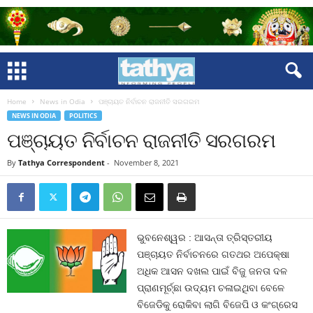
Home
News in Odia
ପଞ୍ଚାୟତ ନିର୍ବାଚନ ରାଜନୀତି ସରଗରମ
NEWS IN ODIA
POLITICS
ପଞ୍ଚାୟତ ନିର୍ବାଚନ ରାଜନୀତି ସରଗରମ
By
Tathya Correspondent
-
November 8, 2021
ଭୁବନେଶ୍ୱର : ଆସନ୍ତା ତ୍ରିସ୍ତରୀୟ
ପଞ୍ଚାୟତ ନିର୍ବାଚନରେ ଗତଥର ଅପେକ୍ଷା
ଅଧିକ ଆସନ ଦଖଲ ପାଇଁ ବିଜୁ ଜନତା ଦଳ
ପ୍ରାଣମୂର୍ଚ୍ଛା ଉଦ୍ୟମ ଚଳାଇଥିବା ବେଳେ
ବିଜେଡିକୁ ରୋକିବା ଲାଗି ବିଜେପି ଓ କଂଗ୍ରେସ