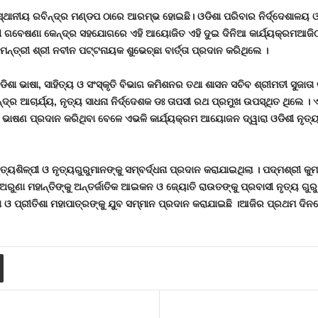
ଥାନୀୟ ରବିନ୍ଦ୍ର ମଣ୍ଡପ ଠାରେ ଆରମ୍ଭ ହୋଇଛି। ଓଡିଶା ପରିବାର ନିର୍ଦ୍ଦେଶାଳୟ ଓ 
ଗବେଷଣା କେନ୍ଦ୍ର ସହଯୋଗରେ ଏହି ଆୟୋଜିତ ଏହି ଦୁଇ ଦିନିଆ କାର୍ଯ୍ୟକ୍ରମଆଜିଠାର
୍ତ୍ରୀ ଶ୍ରୀ ନବୀନ ପଟ୍ଟନାୟକ ଶୁଭେଚ୍ଛା ବାର୍ତ୍ତା ପ୍ରଦାନ କରିଥିଲେ ।
ିଶା ଭାଷା, ସାହିତ୍ୟ ଓ ସଂସ୍କୃତି ବିଭାଗ କମିଶନର ତଥା ଶାସନ ସଚିବ ଶ୍ରୀମତୀ ସୁଜାତା 
ଚନ୍ଦ୍ର ଆଚାର୍ଯ୍ୟ, ନୃତ୍ୟ ସାଧନା ନିର୍ଦ୍ଦେଶକ ଡଃ ତାପସୀ ରଥ ପ୍ରମୁଖ ଉପସ୍ଥିତ ଥିଲେ
ାଗତ ଭାଷଣ ପ୍ରଦାନ କରିଥିବା ବେଳେ ଏଭଳି କାର୍ଯ୍ୟକ୍ରମ ଆୟୋଜନ ଦ୍ୱାରା ଓଡିଶୀ ନୃତ୍
ତ୍ୟଶିଳ୍ପୀ ଓ ନୃତ୍ୟଗୁରୁମାନଙ୍କୁ ସମ୍ବର୍ଦ୍ଧନା ପ୍ରଦାନ କରାଯାଇଥିଲା । ପଦ୍ମଶ୍ରୀ କୁ
ୁଣା ମହାନ୍ତିଙ୍କୁ ଅନ୍ତର୍ଜାତିକ ଆଇକନ ଓ ଜ୍ୟୋତି ରାଉତଙ୍କୁ ପ୍ରବାସୀ ନୃତ୍ୟ ଗୁରୁ
ଭା ଓ ପ୍ରୀତିଶା ମହାପାତ୍ରଙ୍କୁ ଯୁବ ସମ୍ମାନ ପ୍ରଦାନ କରାଯାଇଛି ।ଆଜିର ପ୍ରଥମ ଦ