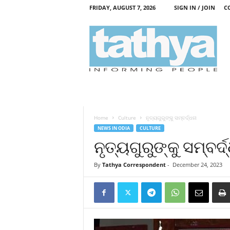
FRIDAY, AUGUST 7, 2026
SIGN IN / JOIN
C
T
a
t
h
y
a
Home
Culture
ନୃତ୍ୟଗୁରୁଙ୍କୁ ସମ୍ବର୍ଦ୍ଧନା
NEWS IN ODIA
CULTURE
ନୃତ୍ୟଗୁରୁଙ୍କୁ ସମ୍ବର୍ଦ
By
Tathya Correspondent
-
December 24, 2023