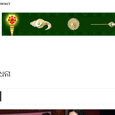
ONTACT
୍ଧନା