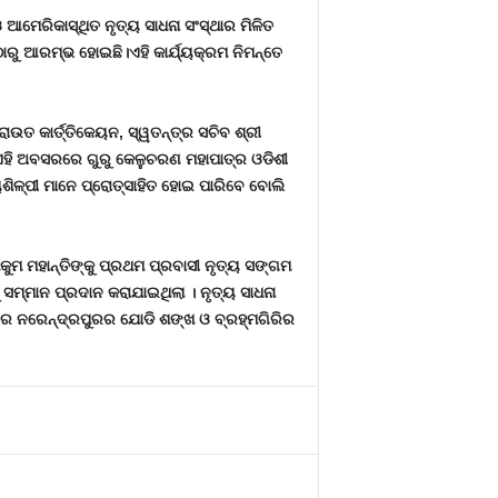
ଆମେରିକାସ୍ଥିତ ନୃତ୍ୟ ସାଧନା ସଂସ୍ଥାର ମିଳିତ
ୁ ଆରମ୍ଭ ହୋଇଛି।ଏହି କାର୍ଯ୍ୟକ୍ରମ ନିମନ୍ତେ
ରାଉତ କାର୍ତ୍ତିକେୟନ, ସ୍ୱତନ୍ତ୍ର ସଚିବ ଶ୍ରୀ
 । ଏହି ଅବସରରେ ଗୁରୁ କେଳୁଚରଣ ମହାପାତ୍ର ଓଡିଶୀ
ୟଶିଳ୍ପୀ ମାନେ ପ୍ରୋତ୍ସାହିତ ହୋଇ ପାରିବେ ବୋଲି
ମକୁମ ମହାନ୍ତିଙ୍କୁ ପ୍ରଥମ ପ୍ରବାସୀ ନୃତ୍ୟ ସଙ୍ଗମ
 ସମ୍ମାନ ପ୍ରଦାନ କରାଯାଇଥିଲା । ନୃତ୍ୟ ସାଧନା
ିନରେ ନରେନ୍ଦ୍ରପୁରର ଯୋଡି ଶଙ୍ଖ ଓ ବ୍ରହ୍ମଗିରିର