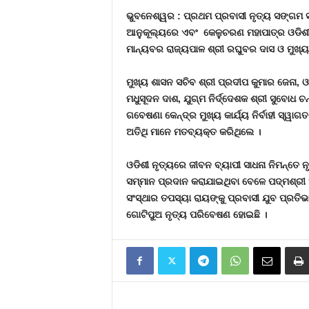
ଭୁବନେଶ୍ୱର : ପ୍ରଥମ ପ୍ରବାସୀ ନୃତ୍ୟ ସଙ୍ଗମ ସ୍
ଆନୁକୂଲ୍ୟରେ ଏବଂ କେଳୁଚରଣ ମହାପାତ୍ର ଓଡିଶୀ 
ମାନ୍ୟବର ରାଜ୍ୟପାଳ ଶ୍ରୀ ରଘୁବର ଦାସ ଓ ମୁଖ୍ୟମନ
ମୁଖ୍ୟ ଶାସନ ସଚିବ ଶ୍ରୀ ପ୍ରଦୀପ କୁମାର ଜେନା, ଓଡ
ମଧୁସୂଦନ ଦାଶ, ଯୁଗ୍ମ ନିର୍ଦ୍ଦେଶକ ଶ୍ରୀ ସୁବୋଧ 
ଗବେଷଣା କେନ୍ଦ୍ର ମୁଖ୍ୟ କାର୍ଯ୍ୟ ନିର୍ବାହୀ ସ୍ୱ
ଅତିଥି ମାନେ ମତବ୍ୟକ୍ତ କରିଥିଲେ ।
ଓଡିଶୀ ନୃତ୍ୟରେ ଜୀବନ ବ୍ୟାପୀ ସାଧନା ନିମନ୍ତେ ନୃ
ସମ୍ମାନ ପ୍ରଦାନ କରାଯାଇଥିବା ବେଳେ ପଦ୍ମଶ୍ରୀ ଅର
ସଂସ୍ଥାର ତପସ୍ୟା ରାୟଙ୍କୁ ପ୍ରବାସୀ ଯୁବ ପ୍ରତି
ଗୋଟିପୁଅ ନୃତ୍ୟ ପରିବେଷଣ ହୋଇଛି ।