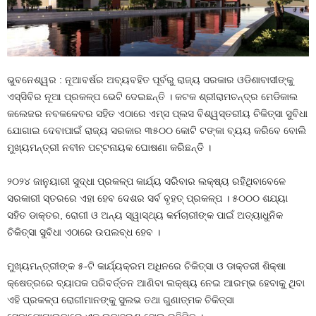
ଭୁବନେଶ୍ୱର : ନୂଆବର୍ଷର ଅବ୍ୟବହିତ ପୂର୍ବରୁ ରାଜ୍ୟ ସରକାର ଓଡିଶାବାସୀଙ୍କୁ
ଏସ୍‍ସିବିର ନୂଆ ପ୍ରକଳ୍ପ ଭେଟି ଦେଇଛନ୍ତି । କଟକ ଶ୍ରୀରାମଚନ୍ଦ୍ର ମେଡିକାଲ
କଲେଜର ନବକଳେବର ସହିତ ଏଠାରେ ଏମ୍‍ସ ପ୍ଲସ ବିଶ୍ୱସ୍ତରୀୟ ଚିକିତ୍ସା ସୁବିଧା
ଯୋଗାଇ ଦେବାପାଇଁ ରାଜ୍ୟ ସରକାର ୩୫୦୦ କୋଟି ଟଙ୍କା ବ୍ୟୟ କରିବେ ବୋଲି
ମୁଖ୍ୟମନ୍ତ୍ରୀ ନବୀନ ପଟ୍ଟନାୟକ ଘୋଷଣା କରିଛନ୍ତି ।
୨୦୨୪ ଜାନୁୟାରୀ ସୁଦ୍ଧା ପ୍ରକଳ୍ପ କାର୍ଯ୍ୟ ସରିବାର ଲକ୍ଷ୍ୟ ରହିଥିବାବେଳେ
ସରକାରୀ ସ୍ତରରେ ଏହା ହେବ ଦେଶର ସର୍ବ ବୃହତ୍‍ ପ୍ରକଳ୍ପ । ୫୦୦୦ ଶଯ୍ୟା
ସହିତ ଡାକ୍ତର, ରୋଗୀ ଓ ଅନ୍ୟ ସ୍ୱାସ୍ଥ୍ୟ କର୍ମଚାରୀଙ୍କ ପାଇଁ ଅତ୍ୟାଧୁନିକ
ଚିକିତ୍ସା ସୁବିଧା ଏଠାରେ ଉପଲବ୍ଧ ହେବ ।
ମୁଖ୍ୟମନ୍ତ୍ରୀଙ୍କ ୫-ଟି କାର୍ଯ୍ୟକ୍ରମ ଅଧିନରେ ଚିକିତ୍ସା ଓ ଡାକ୍ତରୀ ଶିକ୍ଷା
କ୍ଷେତ୍ରରେ ବ୍ୟାପକ ପରିବର୍ତ୍ତନ ଆଣିବା ଲକ୍ଷ୍ୟ ନେଇ ଆରମ୍ଭ ହେବାକୁ ଥିବା
ଏହି ପ୍ରକଳ୍ପ ରୋଗୀମାନଙ୍କୁ ସୁଲଭ ତଥା ଗୁଣାତ୍ମକ ଚିକିତ୍ସା