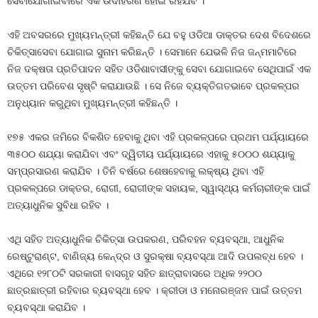
ସେବାଯୋଗାଇବାରେ ଏକ ଉଦାହରଣ ହୋଇ ରହିଯିବ ।
ଏହି ଅବସରରେ ମୁଖ୍ୟମନ୍ତ୍ରୀ କହିଛନ୍ତି ଯେ ବହୁ ଓଡିଆ ଡାକ୍ତର ଦେଶ ବିଦେଶରେ
ଚିକିତ୍ସାସେବା ଯୋଗାଇ ସୁନାମ କରିଛନ୍ତି । ସେମାନେ ଯେଭଳି ନିଜ ଜନ୍ମମାଟିରେ
ନିଜ ଦକ୍ଷତା ପ୍ରତିପାଦନ ସହିତ ଓଡିଶାବାସୀଙ୍କୁ ସେବା ଯୋଗାଇବେ ସେଥିପାଇଁ ଏକ
ଉତ୍ତମ ପରିବେଶ ସୃଷ୍ଟି କରାଯାଉଛି । ସେ ନିଜେ ବ୍ୟକ୍ତିଗତଭାବେ ପ୍ରକଳ୍ପର
ଅନୁଧ୍ୟାନ କରୁଥିବା ମୁଖ୍ୟମନ୍ତ୍ରୀ କହିଛନ୍ତି ।
୧୭୫ ଏକର ଜମିରେ ବିକଶିତ ହେବାକୁ ଥିବା ଏହି ପ୍ରକଳ୍ପରେ ପ୍ରଥମ ପର୍ଯ୍ୟାୟରେ
୩୫୦୦ ଶଯ୍ୟା କରାଯିବା ଏବଂ ଦ୍ୱିତୀୟ ପର୍ଯ୍ୟାୟରେ ଏହାକୁ ୫୦୦୦ ଶଯ୍ୟାକୁ
ସମ୍ପ୍ରସାରଣ କରାଯିବ । ତିନି ବର୍ଷରେ ଶେଷହେବାକୁ ଲକ୍ଷ୍ୟ ଥିବା ଏହି
ପ୍ରକଳ୍ପରେ ଡାକ୍ତର, ରୋଗୀ, ରୋଗୀଙ୍କ ସହାୟକ, ସ୍ୱାସ୍ଥ୍ୟ କର୍ମଚାରୀଙ୍କ ପାଇଁ
ଅତ୍ୟାଧୁନିକ ସୁବିଧା ରହିବ ।
ଏଥି ସହିତ ଅତ୍ୟାଧୁନିକ ଚିକିତ୍ସା ଉପକରଣ, ପରିବହନ ବ୍ୟବସ୍ଥା, ଆଧୁନିକ
ରେଷ୍ଟୁରାଣ୍ଟ, ବାଣିଜ୍ୟ କେନ୍ଦ୍ର ଓ ସୁରକ୍ଷା ବ୍ୟବସ୍ଥା ଆଦି ଉପଲବ୍ଧ ହେବ ।
ଏଥିରେ ୧୨୮୦ଟି ସରକାରୀ ବାସଗୃହ ସହିତ ଛାତ୍ରାବାସରେ ଅଧିକ ୨୨୦୦
ଛାତ୍ରଛାତ୍ରୀ ରହିବାର ବ୍ୟବସ୍ଥା ହେବ । କ୍ରୀଡା ଓ ମନୋରଞ୍ଜନ ପାଇଁ ଉତ୍ତମ
ବ୍ୟବସ୍ଥା କରାଯିବ ।