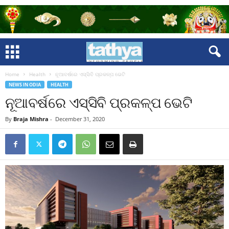
Home
Health
ନୂଆବର୍ଷରେ ଏସ୍‍ସିବି ପ୍ରକଳ୍ପ ଭେଟି
NEWS IN ODIA
HEALTH
ନୂଆବର୍ଷରେ ଏସ୍‍ସିବି ପ୍ରକଳ୍ପ ଭେଟି
By
Braja Mishra
-
December 31, 2020