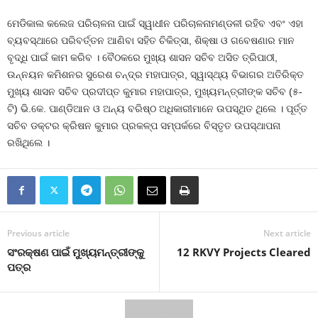
ମେଡିକାଲ କଲେଜ ପରିଚାଳନା ପାଇଁ ସ୍ୱାଧୀନ ପରିଚାଳନାମଣ୍ଡଳୀ ରହିବ ଏବଂ ଏହା
ବ୍ୟବସ୍ଥାରେ ପରିବର୍ତ୍ତନ ଆଣିବା ସହିତ ଚିକିତ୍ସା, ଶିକ୍ଷା ଓ ଗବେଷଣାର ମାନ
ବୃଦ୍ଧି ପାଇଁ କାମ କରିବ । ବୈଠକରେ ମୁଖ୍ୟ ଶାସନ ସଚିବ ଅସିତ ତ୍ରିପାଠୀ,
ଉନ୍ନୟନ କମିଶନର ସୁରେଶ ଚନ୍ଦ୍ର ମହାପାତ୍ର, ସ୍ୱାସ୍ଥ୍ୟ ବିଭାଗର ଅତିରିକ୍ତ
ମୁଖ୍ୟ ଶାସନ ସଚିବ ପ୍ରଦୀପ୍ତ କୁମାର ମହାପାତ୍ର, ମୁଖ୍ୟମନ୍ତ୍ରୀଙ୍କ ସଚିବ (୫-
ଟି) ଭି.କେ. ପାଣ୍ଡିଆନ ଓ ଅନ୍ୟ ବରିଷ୍ଠ ଅଧିକାରୀମାନେ ଉପସ୍ଥିତ ଥିଲେ । ପୂର୍ତ୍ତ
ସଚିବ ଡକ୍ଟର କ୍ରିଷନ କୁମାର ପ୍ରକଳ୍ପ ସମ୍ପର୍କରେ ବିସ୍ତୃତ ଉପସ୍ଥାପନା
ରଖିଥିଲେ ।
Previous article
Next article
ସଂରକ୍ଷଣ ପାଇଁ ମୁଖ୍ୟମନ୍ତ୍ରୀଙ୍କୁ
12 RKVY Projects Cleared
ପତ୍ର