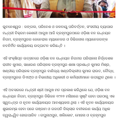
ଭୁବନେଶ୍ୱର : ଜଙ୍ଗଲ, ପରିବେଶ ଓ ଜଳବାୟୁ ପରିବର୍ତ୍ତନ, ସଂସଦୀୟ ବ୍ୟାପାର
ମନ୍ତ୍ରୀ ବିକ୍ରମ କେଶରୀ ଆରୁଖ ଆଜି ବ୍ରହ୍ମପୁରଠାରେ ଓଡ଼ିଶା ବନ ଉନ୍ନୟନ
ନିଗମ, ବ୍ରହ୍ମପୁରର ଜେନେରାଲ ମ୍ୟାନେଜର ଓ ଡିଭିଜନାଲ ମ୍ୟାନେଜରଙ୍କ
ନବନିର୍ମିତ କାର୍ଯ୍ୟାଳୟ ଉଦ୍‌ଘାଟନ କରିଛନ୍ତି ।
ଏହି ସଂକ୍ଷିପ୍ତ ଉତ୍ସବରେ ଓଡ଼ିଶା ବନ ଉନ୍ନୟନ ନିଗମର ପରିଚାଳନା ନିର୍ଦ୍ଦେଶକ
ରାଜୀବ କୁମାର, ସାଧାରଣ ପରିଚାଳକ ବ୍ରହ୍ମପୁର ଶାଖା ପ୍ରଶାନ୍ତ କୁମାର ମିଶ୍ର,
ଖଣ୍ଡୀୟ ପରିଚାଳକ ବ୍ରହ୍ମପୁର ବାଣିଜ୍ୟ ଖଣ୍ଡଦିଲ୍ଲୀପ କୁମାର ରାଉତ, ବୌଦ୍ଧ,
ବ୍ରହ୍ମପୁରର ଡିଏଫ୍‌ଓ ଓ ବିଭାଗୀୟ ଅଧିକାରୀ ଓ କର୍ମଚାରୀମାନେ ଉପସ୍ଥିତ ଥିଲେ ।
ଏହି ଅବସରରେ ମନ୍ତ୍ରୀ ଶ୍ରୀ ଆରୁଖ ମତ ପ୍ରକାଶ କରିଥିଲେ ଯେ, ଓଡ଼ିଶା ବନ
ଉନ୍ନୟନ ନିଗମ, ବ୍ରହ୍ମପୁର ଡିଭିଜନ ୧୯୭୭ ମସିହାରେ ସୃଷ୍ଟି ହେବା ପରଠାରୁ ଏକ
ସ୍ୱତନ୍ତ୍ର ଓ ନୂତନ କାର୍ଯ୍ୟାଳୟର ଆବଶ୍ୟକତା ଥିଲା । ଏହି ନୂତନ କାର୍ଯ୍ୟାଳୟର
ଶୁଭାରମ୍ଭ ହେବା ପରେ ଗଞ୍ଜାମ ଓ ଗଜପତି ଜିଲ୍ଲାର ବନୀକରଣ କାର୍ଯ୍ୟ ଅଧିକ
ତ୍ୱରାନ୍ୱିତ ହୋଇପାରିବ । ରଘୁନାଥପୁର, ଖଲିକୋଟ, ମୋହନା ଓ ବ୍ରହ୍ମପୁର