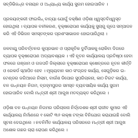
ସବ୍‌ଡିଭିଜନ୍‌ର ବନାୟନ ଓ ଅନ୍ୟାନ୍ୟ କାର୍ଯ୍ୟ ସୁଗମ ହୋଇପାରିବ ।
ପ୍ରଳୟଙ୍କରୀ ଫାଇଲିନ୍‌ ବାତ୍ୟା ଯୋଗୁଁ ଦକ୍ଷିଣ ଓଡ଼ିଶା ଧ୍ୱସ୍ତବିଧ୍ୱସ୍ତ
ହୋଇଥିଲା । ବ୍ୟାପକ ବନୀକରଣ, ବୃକ୍ଷରୋପଣ କାର୍ଯ୍ୟକୁ ସୁଚାରୁ ରୂପେ ସମ୍ପାଦନ
କରି ଏହି ଡିଭିଜନ ସମସ୍ତଙ୍କର ପ୍ରଶଂସାଭାଜନ ହୋଇପାରିଥିଲା ।
ଜଳବାୟୁ ପରିବର୍ତ୍ତନର କୁପ୍ରଭାବ ଓ ପ୍ରାକୃତିକ ଦୁର୍ବିପାକକୁ ରୋକିବା ଦିଗରେ
ବ୍ୟାପକ ବୃକ୍ଷରୋପଣ ଅତ୍ୟାବଶ୍ୟକ । ଏହି ନୂତନ କାର୍ଯ୍ୟାଳୟ ପ୍ରତିଷ୍ଠା ହେବା
ଫଳରେ ଗଞ୍ଜାମ ଓ ଗଜପତି ଜିଲ୍ଲାରେ ବୃକ୍ଷରୋପଣ କ୍ଷେତ୍ରରେ ନୂତନ କୀର୍ତ୍ତି
ଓ ରେକର୍ଡ ସ୍ଥାପିତ ହେବ । ମୂଲ୍ୟବାନ କାଠ ସଂଗ୍ରହ କାର୍ଯ୍ୟ, ସେଗୁଡ଼ିକର ଇ-
ଟେଣ୍ଡର ଜରିଆରେ ନିଲାମ, ବାଉଁଶ ଡିପୋର ସୁପରିଚାଳନା, କାଠ ଚିରଟ କାର୍ଯ୍ୟ,
ବନ ଉନ୍ନୟନ ନିଗମ, ବ୍ରହ୍ମପୁରର ସମସ୍ତ ବ୍ୟବସାୟିକ କାର୍ଯ୍ୟ ସୁଗମ
ହୋଇପାରିବ ବୋଲି ମନ୍ତ୍ରୀ ଶ୍ରୀ ଆରୁଖ ମତବ୍ୟକ୍ତ କରିଥିଲେ ।
ଓଡ଼ିଶା ବନ ଉନ୍ନୟନ ନିଗମର ପରିଚାଳନା ନିର୍ଦ୍ଦେଶକ ଶ୍ରୀ ରାଜୀବ କୁମାର ଏହି
କାର୍ଯ୍ୟାଳୟ ନିର୍ମାଣରେ ୧ କୋଟି ୩୬ ଲକ୍ଷ ଟଙ୍କା ବିନିଯୋଗ କରାଯାଇଛି ବୋଲି
ସୂଚନା ଦେଇଥିଲେ । ନବନିର୍ମିତ କାର୍ଯ୍ୟାଳୟ ପରିସରରେ ମନ୍ତ୍ରୀ ଶ୍ରୀ ଆରୁଖ
ଅଶୋକ ଗଛର ଚାରା ରୋପଣ କରିଥିଲେ ।