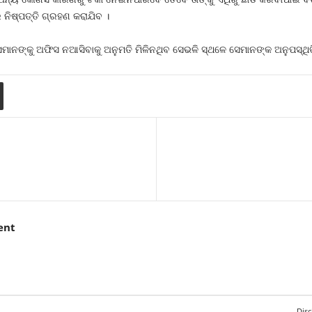
ନିଷ୍ପତ୍ତି ଗ୍ରହଣ କରାଯିବ ।
େମାନଙ୍କୁ ଅଫିସ ନଆସିବାକୁ ଅନୁମତି ମିଳିନଥିବ ସେଭଳି ସ୍ଥଳେ ସେମାନଙ୍କ ଅନୁପସ୍ଥିତ
ent
Disc