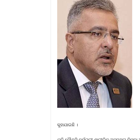
କୁହାଯାଇଛି ।
ଯଦି କୌଣସି କର୍ମଚାରୀ ଶାରୀରିକ ଅସୁସ୍ଥତା କିମ୍