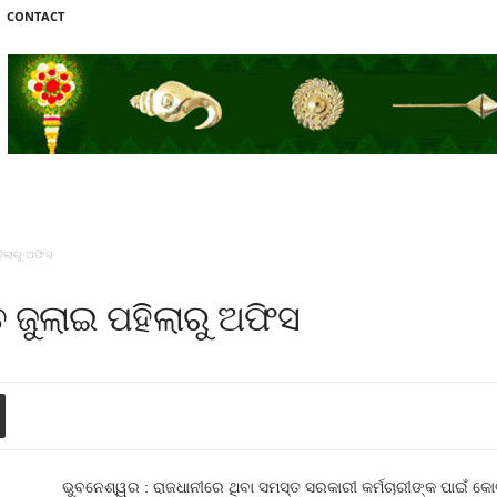
CONTACT
ହିଲାରୁ ଅଫିସ
ିତ ଜୁଲାଇ ପହିଲାରୁ ଅଫିସ
ଭୁବନେଶ୍ୱର : ରାଜଧାନୀରେ ଥିବା ସମସ୍ତ ସରକାରୀ କର୍ମଚାରୀଙ୍କ ପାଇଁ କୋଭ