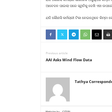
ଆବେଦନ ପାଇଲା ପରେ ସ୍ଥିତିକୁ ଦେଖି ଏହା ଉପରେ 
ଯଦି କୌଣସି କର୍ମଚାରୀ ଟିକା ନେଇନଥିବେ କିମ୍ବା ସ
Previous article
AAI Asks Wind Flow Data
Tathya Correspond
Website by
CITSPL