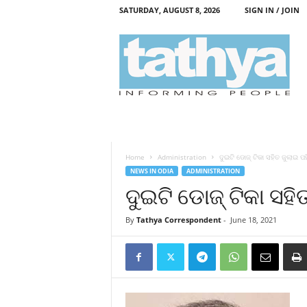
SATURDAY, AUGUST 8, 2026
SIGN IN / JOIN
T
a
t
h
y
a
Home
Administration
ଦୁଇଟି ଡୋଜ୍‍ ଟିକା ସହିତ ଜୁଲାଇ ପ
NEWS IN ODIA
ADMINISTRATION
ଦୁଇଟି ଡୋଜ୍‍ ଟିକା ସହ
By
Tathya Correspondent
-
June 18, 2021