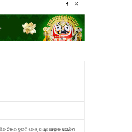
ିଡ ଟିକାର ଦୁଇଟି ଡୋଜ୍‍ ବାଧ୍ୟତାମୂଳକ କରାଯିବା