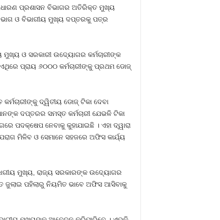
ସାଧାରଣ ପ୍ରଶାସନ ବିଭାଗର ଅତିରିକ୍ତ ମୁଖ୍ୟ
ବିଭାଗ ଓ ବିଭାଗୀୟ ମୁଖ୍ୟ ଦପ୍ତରକୁ ପତ୍ର
ୀୟ ମୁଖ୍ୟ ଓ ସରକାରୀ ଉଦ୍ୟୋଗର କର୍ମଚାରୀଙ୍କ
 । ଏଥିରେ ପ୍ରାୟ ୬୦୦୦ କର୍ମଚାରୀଙ୍କୁ ପ୍ରଥମ ଡୋଜ୍‍
କର୍ମଚାରୀଙ୍କୁ ଦ୍ୱିତୀୟ ଡୋଜ୍‍ ଟିକା ଦେବା
ାନଙ୍କ ଦପ୍ତରର ସମସ୍ତ କର୍ମଚାରୀ ଯେଭଳି ଟିକା
ଗରେ ପଦକ୍ଷେପ ନେବାକୁ କୁହାଯାଇଛି । ଏହା ଦ୍ୱାରା
ଯେରାଗ ମିଳିବ ଓ ସେମାନେ ସହଜରେ ଅଫିସ କାର୍ଯ୍ୟ
ିଭାଗୀୟ ମୁଖ୍ୟ, ରାଜ୍ୟ ସରକାରଙ୍କ ଉଦ୍ୟୋଗର
ିତ ଜୁଲାଇ ପହିଲାରୁ ନିୟମିତ ଭାବେ ଅଫିସ ଆସିବାକୁ
ବିଭାଗୀୟ ମୁଖ୍ୟଙ୍କୁ ଆବେଦନ କରିପାରିବେ । ଏଭଳି