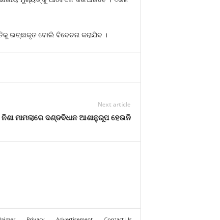
ିକୁ ଇଚ୍ଛାକୃତ ବୋଲି ବିବେଚନା କରାଯିବ ।
Next article
ନିଶା ମାମଲାରେ ଦଣ୍ଡବିଧାନ ଆଶାନୁରୂପ ହେଉନି
laimer
Privacy
Advertisement
Contact Us