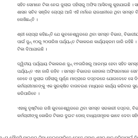
ସହିତ ସେମାନେ ଟିକା ନେଇ ଜୁଲାଇ ପହିଲାରୁ ଅଫିସ ଆସିବାକୁ କୁହାଯାଇଛି । 
ଶାସନ ସଚିବ ସଞ୍ଜିବ ଚୋପ୍ରା ଆଜି ଏହି ମର୍ମରେ ରାଜଧାନୀରେ ଥିବା ସମସ୍ତ 
ଲେଖିଛନ୍ତି ।
ଶ୍ରୀ ଚୋପ୍ରା କହିଛନ୍ତି ଯେ ଭୁବନେଶ୍ୱରରେ ଥିବା ସମସ୍ତ ବିଭାଗ, ବିଭାଗ
ପାଇଁ ଜୁନ୍‍ ୧୦ରୁ ୨୦ତାରିଖ ପର୍ଯ୍ୟନ୍ତ ଟିକାକରଣ କାର୍ଯ୍ୟକ୍ରମ ଜାରି ରହିଛି
ଟିକା ଦିଆଯାଇଛି ।
ଦ୍ୱିତୀୟ ପର୍ଯ୍ୟାୟ ଟିକାକରଣ ଜୁନ୍‍ ୧୭ତାରିଖରୁ ଆରମ୍ଭ ହେବା ସହିତ ସମସ୍ତ 
ପର୍ଯ୍ୟନ୍ତ ଏହା ଜାରି ରହିବ । ସମସ୍ତ ବିଭାଗର ନୋଡାଲ ଅଫିସରମାନେ ସେମ
ନେବେ ଓ ଜୁଲାଇ ପହିଲାରୁ ପୂର୍ଣ୍ଣ ମାତ୍ରାରେ ଦପ୍ତରରେ ଯୋଗଦେବେ ସେ ଦି
କର୍ମଚାରୀମାନଙ୍କୁ ଏକ ସୁରକ୍ଷିତ ବାତାବରଣ ମଧ୍ୟରେ କାର୍ଯ୍ୟ କରିବାର ସୁ
କରିପାରିବେ ।
ଏହାକୁ ଦୃଷ୍ଟିରେ ରଖି ଭୁବନେଶ୍ୱରରେ ଥିବା ସମସ୍ତ ସରକାରୀ ଦପ୍ତର, ବ
କର୍ମଚାରୀଙ୍କୁ କୋଭିଡ ଟିକାର ଦୁଇଟ ଡୋଜ୍‍ ବାଧ୍ୟତାମୂଳକ ଭାବେ ଦେବା ସହ
ବା ଅନ୍ୟ କୌଣସି କାରଣରୁ ଟିକା ନେଇନପାରିବେ ତେବେ ତାଙ୍କୁ ଏଥିରୁ ଛାଡ କରିବାପାଇଁ 