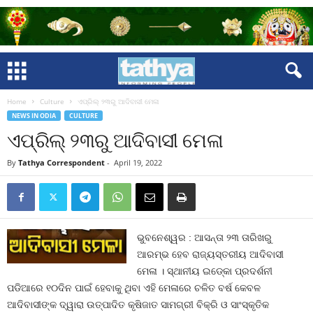
Home
Culture
ଏପ୍ରିଲ୍‍ ୨୩ରୁ ଆଦିବାସୀ ମେଳା
NEWS IN ODIA
CULTURE
ଏପ୍ରିଲ୍‍ ୨୩ରୁ ଆଦିବାସୀ ମେଳା
By
Tathya Correspondent
-
April 19, 2022
ଭୁବନେଶ୍ୱର : ଆସନ୍ତା ୨୩ ତାରିଖରୁ
ଆରମ୍ଭ ହେବ ରାଜ୍ୟସ୍ତରୀୟ ଆଦିବାସୀ
ମେଳା । ସ୍ଥାନୀୟ ଇଡ୍‍କୋ ପ୍ରଦର୍ଶନୀ
ପଡିଆରେ ୧୦ଦିନ ପାଇଁ ହେବାକୁ ଥିବା ଏହି ମେଳାରେ ଚଳିତ ବର୍ଷ କେବଳ
ଆଦିବାସୀଙ୍କ ଦ୍ୱାରା ଉତ୍ପାଦିତ କୃଷିଜାତ ସାମଗ୍ରୀ ବିକ୍ରି ଓ ସାଂସ୍କୃତିକ