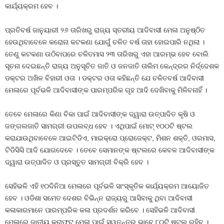
କାର୍ଯ୍ୟକ୍ରମ ହେବ ।
ପ୍ରତିବର୍ଷ ଜାନୁୟାରୀ ୨୬ ତାରିଖରୁ ରାଜ୍ୟ ସ୍ତରୀୟ ଆଦିବାସୀ ମେଳା ଅନୁଷ୍ଠିତ
ହେଉଥିବାବେଳେ କରୋନା କଟକଣା ଯୋଗୁଁ ଚଳିତ ବର୍ଷ ତାହା ହୋଇପାରି ନଥିଲା ।
ତେଣୁ କଟକଣା ଉଠିବାପରେ ଚଳିତମାସ ୨୩ ତାରିଖରୁ ଏହା ଆରମ୍ଭ ହେବ ବୋଲି
ସୂଚନା ଦେଇଛନ୍ତି ରାଜ୍ୟ ଅନୁସୂଚିତ ଜାତି ଓ ଜନଜାତି ତାଲିମ କେନ୍ଦ୍ରର ନିର୍ଦ୍ଦେଶକ
ଡକ୍ଟର ଅଖିଳ ବିହାରୀ ଓତା । ଡକ୍ଟର ଓତା କହିଛନ୍ତି ଯେ ଚଳିତବର୍ଷ ଆଦିବାସୀ
ମେଳାରେ ପୂର୍ବଭଳି ଆଦିବାସୀଙ୍କ ପାରମ୍ପରିକ ଗୃହ ଆଦି ଦେଖିବାକୁ ମିଳିବନାହିଁ ।
ତେବେ ମେଳାରେ କିଣା ବିକା ପାଇଁ ଆଦିବାସୀଙ୍କ ଦ୍ୱାରା ଉତ୍ପାଦିତ କୃଷି ଓ
ଜଙ୍ଗଲଜାତି ସାମଗ୍ରୀ ଉପଲବ୍ଧ ହେବ । ଏଥିପାଇଁ ମୋଟ୍‍ ୧୦୦ଟି ଷ୍ଟଲ
କରାଯାଉଥିବାବେଳେ ଆଇଟିଡିଏ, ମାଇକ୍ରୋ ପ୍ରୋଜେକ୍ଟ, ମିଶନ ଶକ୍ତି, ଓରମାସ,
ଟିଡିସିସି ଆଦି ଯୋଗଦେବେ । ତେବେ ସେମାନଙ୍କ ଷ୍ଟଲରେ କେବଳ ଆଦିବାସୀଙ୍କ
ଦ୍ୱାରା ଉତ୍ପାଦିତ ଓ ପ୍ରସ୍ତୁତ ସାମଗ୍ରୀ ବିକ୍ରି ହେବ ।
ସେହିଭଳି ଏହି ୧୦ଦିନିଆ ମେଳାରେ ପୂର୍ବଭଳି ସାଂସ୍କୃତିକ କାର୍ଯ୍ୟକ୍ରମ ଆୟୋଜିତ
ହେବ । ଓଡିଶା ସମେତ ଦେଶର ବିଭିନ୍ନ ରାଜ୍ୟରୁ ଆସିବାକୁ ଥିବା ଆଦିବାସୀ
କଳାକାରମାନେ ପାରମ୍ପରିକ କଳା ପ୍ରଦର୍ଶନ କରିବେ । ସେହିଭଳି ଆଦିବାସୀ
ମେଳାରେ ଜାତୀୟ କ୍ରାଫ୍ଟ ମେଳା ପାଇଁ ସ୍ୱତନ୍ତ୍ର ଭାବେ ୮୦ଟି ଷ୍ଟଲ ରହିବ ।