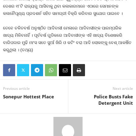
ଦେଶର ୧୮ଟି ରାଜ୍ୟରୁ ଆସିବାକୁ ଥିବା କଳାକାରମାନେ ଏଠାରେ ସେମାନଙ୍କ
କଳାନୈପୂଣ୍ୟ ପ୍ରଦଶର୍ନ ସହିତ ସାମଗ୍ରୀ ବିକ୍ରି କରିବାର ସୁଯୋଗ ପାଇବେ ।
ତେବେ ଚଳିତବର୍ଷ ଅନୁଷ୍ଠିତ ଆଦିବାସୀ ମେଳାରେ ଆଦିବାସୀଙ୍କ ପାରମ୍ପରିକ
ଖାଦ୍ୟ ମିଳିବନାହିଁ । ପୂର୍ବବର୍ଷ ଗୁଡିକରେ ଆଦିବାସୀଙ୍କ ଏହି ଖାଦ୍ୟ ବିଶେଷକରି
ବାରିପଦାର ମୁଢି ମାଂସ ସତେ ସୁଆଁ ଖିରି ଓ କଟିଂ ବରା ଆଦି ଲୋକଙ୍କୁ ବେଶ୍‍ ଆକର୍ଷିତ
କରୁଥିଲା । (ତଥ୍ୟ)
Previous article
Next article
Sonepur Hottest Place
Police Busts Fake
Detergent Unit