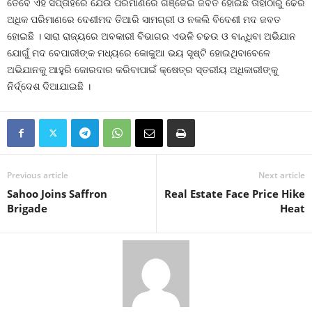
ତେବେ ଏହି ସପ୍ତାହରେ ଯେଉଁ ପରିମାଣରେ ଗଞ୍ଜେଇ ଜବତ ହୋଇଛି ତାହାଠାରୁ ଢେର
ଅଧିକ ପରିମାଣରେ ଦେଶୀମଦ ତିଆରି ସାମଗ୍ରୀ ଓ ନକଲି ବିଦେଶୀ ମଦ ଜବତ
ହୋଇଛି । ସାରା ରାଜ୍ୟରେ ଅବକାରୀ ବିଭାଗର ଏଭଳି ଚଢଉ ଓ ବାନ୍ଧିବା ଅଭିଯାନ
ଯୋଗୁଁ ମଦ ବେପାରୀଙ୍କ ମଧ୍ୟରେ କୋକୁଆ ଭୟ ସୃଷ୍ଟି ହୋଇଥିବାବେଳେ
ଅଭିଯାନକୁ ଆହୁରି ଜୋରଦାର କରିବାପାଇଁ କ୍ଷେତ୍ର ସ୍ତରୀୟ ଅଧିକାରୀଙ୍କୁ
ନିର୍ଦ୍ଦେଶ ଦିଆଯାଇଛି ।
Previous article
Next article
Sahoo Joins Saffron
Real Estate Face Price Hike
Brigade
Heat