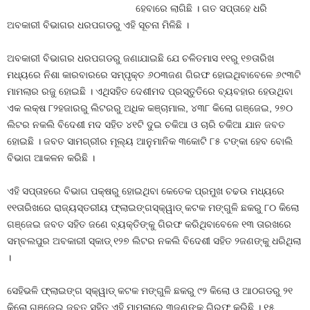
ହେବାରେ ଲାଗିଛି । ଗତ ସପ୍ତାହେ ଧରି
ଅବକାରୀ ବିଭାଗର ଧରପଗଡରୁ ଏହି ସୂଚନା ମିଳିଛି ।
ଅବକାରୀ ବିଭାଗର ଧରପଗଡରୁ ଜଣାଯାଇଛି ଯେ ଚଳିତମାସ ୧୧ରୁ ୧୭ତାରିଖ
ମଧ୍ୟରେ ନିଶା କାରବାରରେ ସମ୍ପୃକ୍ତ ୬୦୩ଜଣ ଗିରଫ ହୋଇଥିବାବେଳେ ୬୯୩ଟି
ମାମଲାର ରଜୁ ହୋଇଛି । ଏଥିସହିତ ଦେଶୀମଦ ପ୍ରସ୍ତୁତିରେ ବ୍ୟବହାର ହେଉଥିବା
ଏକ ଲକ୍ଷ ୮୨ହଜାରରୁ ଲିଟରରୁ ଅଧିକ କଞ୍ଚାମାଲ, ୪୩୮ କିଲୋ ଗଞ୍ଜେଇ, ୨୭୦
ଲିଟର ନକଲି ବିଦେଶୀ ମଦ ସହିତ ୪୧ଟି ଦୁଇ ଚକିଆ ଓ ଚାରି ଚକିଆ ଯାନ ଜବତ
ହୋଇଛି । ଜବତ ସାମଗ୍ରୀର ମୂଲ୍ୟ ଆନୁମାନିକ ୩କୋଟି ୮୫ ଟଙ୍କା ହେବ ବୋଲି
ବିଭାଗ ଆକଳନ କରିଛି ।
ଏହି ସପ୍ତାହରେ ବିଭାଗ ପକ୍ଷରୁ ହୋଇଥିବା କେତେକ ପ୍ରମୁଖ ଚଢଉ ମଧ୍ୟରେ
୧୧ତାରିଖରେ ରାଜ୍ୟସ୍ତରୀୟ ଫ୍ଲାଇଙ୍ଗସ୍କ୍ୱାଡ୍‍ କଟକ ମଙ୍ଗୁଳି ଛକରୁ ୮୦ କିଲୋ
ଗଞ୍ଜେଇ ଜବତ ସହିତ ଜଣେ ବ୍ୟକ୍ତିଙ୍କୁ ଗିରଫ କରିଥିବାବେଳେ ୧୩ ତାରଖରେ
ସମ୍ବଲପୁର ଅବକାରୀ ସ୍କାଡ୍‍ ୧୨୭ ଲିଟର ନକଲି ବିଦେଶୀ ସହିତ ୨ଜଣଙ୍କୁ ଧରିଥିଲା
।
ସେହିଭଳି ଫ୍ଲାଇଙ୍ଗ ସ୍କ୍ୱାଡ୍‍ କଟକ ମଙ୍ଗୁଳି ଛକରୁ ୯୨ କିଲୋ ଓ ଆଠଗଡରୁ ୨୧
କିଲୋ ଗଞ୍ଜେଇ ଜବତ ସହିତ ଏହି ମାମଲାରେ ୩ଜଣଙ୍କୁ ଗିରଫ କରିଛି । ୧୫