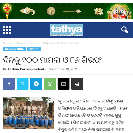
Home
News in Odia
ଦିନକୁ ୧୦୦ ମାମଲା ଓ ୮୬ ଗିରଫ
NEWS IN ODIA
POLICE
ଦିନକୁ ୧୦୦ ମାମଲା ଓ ୮୬ ଗିରଫ
By
Tathya Correspondent
-
November 19, 2021
ଭୁବନେଶ୍ୱର : ନିଶା କାରବାର ବିରୁଦ୍ଧରେ
ଚାଲିଥିବା ଅଭିଯାନରେ ଦିନକୁ ହାରାହାରି ୮୬ଜଣ
ଗିରଫ ହେଉଛନ୍ତି ଓ ୧୦୦ଟି ମାମଲା ରୁଜୁ
ହେଉଛି । ଗିରଫଦାରୀ ଓ ମାମଲା ରୁଜୁ ସହିତ
ବିପୁଳ ପରିମାଣରେ ନିଶା ସାମଗ୍ରୀ ବି ଜବତ