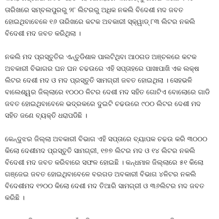
ତାରିଖରେ ସମ୍ବଲପୁରରୁ ୨୮ ଲିଟରରୁ ଅଧିକ ନକଲି ବିଦେଶୀ ମଦ ଜବତ
ହୋଇଥିବାବେଳେ ୧୬ ତାରିଖରେ କଟକ ଅବକାରୀ ସ୍କ୍ୱାଡ୍‍ ୮୩ ଲିଟର ନକଲି
ବିଦେଶୀ ମଦ ଜବତ କରିଥିଲା ।
ନକଲି ମଦ ପ୍ରସ୍ତୁତିର ଏନ୍ତୁଡିଶାଳ ପାଲଟିଥିବା ଆଠଗଡ ଅଞ୍ଚଳରେ କଟକ
ଅବକାରୀ ବିଭାଗର ଘନ ଘନ ଚଢଉରେ ଏହି ସପ୍ତାହରେ ପାଖାପାଖି ଏକ ଲକ୍ଷ
ଲିଟର ଦେଶୀ ମଦ ଓ ମଦ ପ୍ରସ୍ତୁତି ସାମଗ୍ରୀ ଜବତ ହୋଇଥିଲା । ସେହଭଳି
ବାଲେଶ୍ୱର ଜିଲ୍ଲାରେ ୧୦୦୦ ଳିଟର ଦେଶୀ ମଦ ସହିତ ଗୋଟିଏ ବୋଲୋରେ ଗାଡି
ଜବତ ହୋଇଥିବାବେଳେ ଭଦ୍ରକରେ ଦୁଇଟି ଚଢଉରେ ୯୦୦ ଲିଟର ଦେଶୀ ମଦ
ସହିତ ଜଣେ ବ୍ୟକ୍ତି ଧରାପଡିଛି ।
କେନ୍ଦୁଝର ଜିଲ୍ଲା ଅବକାରୀ ବିଭାଗ ଏହି ସପ୍ତାରେ ବ୍ୟାପକ ଚଢଉ କରି ୩୦୦୦
କିଲୋ ଦେଶୀମଦ ପ୍ରସ୍ତୁତି ସାମଗ୍ରୀ, ୧୭୭ ଲିଟର ମଦ ଓ ୧୪ ଲିଟର ନକଲି
ବିଦେଶୀ ମଦ ଜବତ କରିବାରେ ସଫଳ ହୋଇଛି । କନ୍ଧମାଳ ଜିଲ୍ଲାରେ ୫୧ କିଲୋ
ଗଞ୍ଜେଇ ଜବତ ହୋଇଥିବାବେଳେ ବରଗଡ ଅବକାରୀ ବିଭାଗ ୪ଳିଟର ନକଲି
ବିଦେଶୀମଦ ୧୨୦୦ କିଲୋ ଦେଶୀ ମଦ ତିଆରି ସାମଗ୍ରୀ ଓ ୩୬ଲିଟର ମଦ ଜବତ
କରିଛି ।