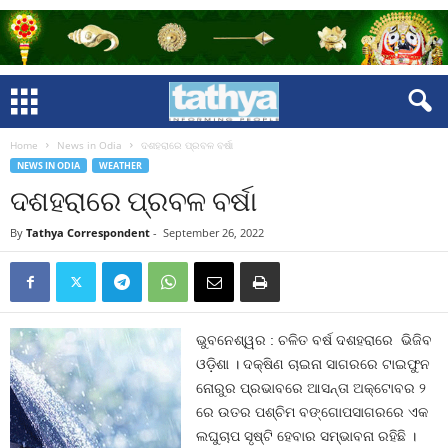
Home
News in Odia
ଦଶହରାରେ ପ୍ରବଳ ବର୍ଷା
NEWS IN ODIA
WEATHER
ଦଶହରାରେ ପ୍ରବଳ ବର୍ଷା
By
Tathya Correspondent
-
September 26, 2022
ଭୁବନେଶ୍ୱର : ଚଳିତ ବର୍ଷ ଦଶହରାରେ ଭିଜିବ
ଓଡ଼ିଶା । ଦକ୍ଷିଣ ଚାଇନା ସାଗରରେ ଟାଇଫୁନ
ନୋରୁର ପ୍ରଭାବରେ ଆସନ୍ତା ଅକ୍ଟୋବର ୨
ରେ ଉତର ପଶ୍ଚିମ ବଙ୍ଗୋପସାଗରରେ ଏକ
ଲଘୁଚାପ ସୃଷ୍ଟି ହେବାର ସମ୍ଭାବନା ରହିଛି ।