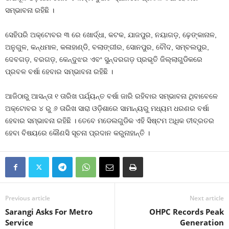
ସମ୍ଭାବନା ରହିଛି ।
ସେହିପରି ଅକ୍ଟୋବର ୩ ରେ ଖୋର୍ଦ୍ଧା, କଟକ, ଯାଜପୁର, ନୟାଗଡ଼, ଢ଼େଙ୍କାନାଳ,
ଅନୁଗୁଳ, କନ୍ଧମାଳ, କଳାହାଣ୍ଡି, ବଲାଙ୍ଗୀର, ସୋନପୁର, ବୌଦ, ସମ୍ବଲପୁର,
ଦେବଗଡ଼, ବରଗଡ଼, କେନ୍ଦୁଝର ଏବଂ ସୁନ୍ଦରଗଡ଼ ପ୍ରଭୃତି ଜିଲ୍ଲାଗୁଡିକରେ
ପ୍ରବଳ ବର୍ଷା ହେବାର ସମ୍ଭାବନା ରହିଛି ।
ଆଜିଠାରୁ ଆସନ୍ତା ୧ ତାରିଖ ପର୍ଯ୍ୟନ୍ତ ବର୍ଷା ଜାରି ରହିବାର ସମ୍ଭାବନା ଥିବାବେଳେ
ଅକ୍ଟୋବର ୪ ରୁ ୬ ତାରିଖ ସାରା ଓଡ଼ିଶାରେ ସାମାନ୍ୟରୁ ମଧ୍ୟମ ଧରଣର ବର୍ଷା
ହେବାର ସମ୍ଭାବନା ରହିଛି । ତେବେ ମଡେଲଗୁଡିକ ଏହି ସିଷ୍ଟମ ଅଧିକ ତୀବ୍ରତର
ହେବା ବିଷୟରେ କୌଣସି ସୂଚନା ପ୍ରଦାନ କରୁନାହାନ୍ତି ।
Previous article
Next article
Sarangi Asks For Metro
OHPC Records Peak
Service
Generation