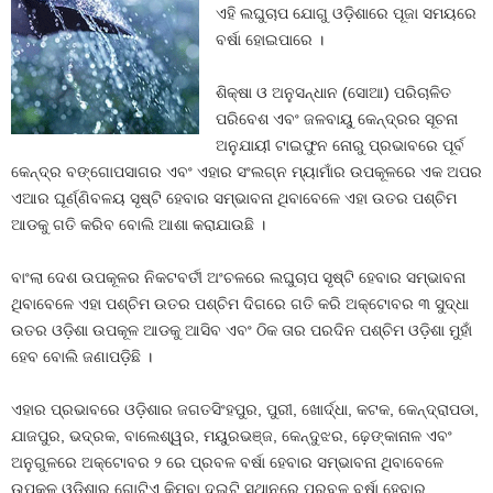
ଏହି ଲଘୁଚାପ ଯୋଗୁ ଓଡ଼ିଶାରେ ପୂଜା ସମୟରେ
ବର୍ଷା ହୋଇପାରେ ।
ଶିକ୍ଷା ଓ ଅନୁସନ୍ଧାନ (ସୋଆ) ପରିଚାଳିତ
ପରିବେଶ ଏବଂ ଜଳବାୟୁ କେନ୍ଦ୍ରର ସୂଚନା
ଅନୁଯାୟୀ ଟାଇଫୁନ ନୋରୁ ପ୍ରଭାବରେ ପୂର୍ବ
କେନ୍ଦ୍ର ବଙ୍ଗୋପସାଗର ଏବଂ ଏହାର ସଂଲଗ୍ନ ମ୍ୟାମାଁର ଉପକୂଳରେ ଏକ ଅପର
ଏଆର ଘୂର୍ଣ୍ଣିବଳୟ ସୃଷ୍ଟି ହେବାର ସମ୍ଭାବନା ଥିବାବେଳେ ଏହା ଉତର ପଶ୍ଚିମ
ଆଡକୁ ଗତି କରିବ ବୋଲି ଆଶା କରାଯାଉଛି ।
ବାଂଲା ଦେଶ ଉପକୂଳର ନିକଟବର୍ତୀ ଅଂଚଳରେ ଲଘୁଚାପ ସୃଷ୍ଟି ହେବାର ସମ୍ଭାବନା
ଥିବାବେଳେ ଏହା ପଶ୍ଚିମ ଉତର ପଶ୍ଚିମ ଦିଗରେ ଗତି କରି ଅକ୍ଟୋବର ୩ ସୁଦ୍ଧା
ଉତର ଓଡ଼ିଶା ଉପକୂଳ ଆଡକୁ ଆସିବ ଏବଂ ଠିକ ତାର ପରଦିନ ପଶ୍ଚିମ ଓଡ଼ିଶା ମୁହାଁ
ହେବ ବୋଲି ଜଣାପଡ଼ିଛି ।
ଏହାର ପ୍ରଭାବରେ ଓଡ଼ିଶାର ଜଗତସିଂହପୁର, ପୁରୀ, ଖୋର୍ଦ୍ଧା, କଟକ, କେନ୍ଦ୍ରାପଡା,
ଯାଜପୁର, ଭଦ୍ରକ, ବାଲେଶ୍ୱର, ମୟୁରଭଞ୍ଜ, କେନ୍ଦୁଝର, ଢ଼େଙ୍କାନାଳ ଏବଂ
ଅନୁଗୁଳରେ ଅକ୍ଟୋବର ୨ ରେ ପ୍ରବଳ ବର୍ଷା ହେବାର ସମ୍ଭାବନା ଥିବାବେଳେ
ଉପକୂଳ ଓଡ଼ିଶାର ଗୋଟିଏ କିମ୍ବା ଦୁଇଟି ସ୍ଥାନରେ ପ୍ରବଳ ବର୍ଷା ହେବାର