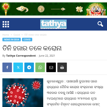
Home
Covid
ତିନି ହଜାର ତଳେ କରୋନା
NEWS IN ODIA
COVID
ତିନି ହଜାର ତଳେ କରୋନା
By
Tathya Correspondent
-
June 22, 2021
ଭୁବନେଶ୍ୱର : ପାଖାପାଖି ଦୁଇମାସ ପରେ
ରାଜ୍ୟରେ ଦୈନିକ କରୋନା ସଂକ୍ରମଣ ସଂଖ୍ୟା
୩ହଜାର ତଳକୁ ଆସିଛି । ରାଜ୍ୟରେ ଗତ
୨୪ଘଣ୍ଟାରେ ରାଜ୍ୟରେ ୨୯୫୭ଜଣ ନୂଆ
ସଂକ୍ରମିତ ଚିହ୍ନଟ ହୋଇଥିବାବେଳେ ମୋଟ୍‍