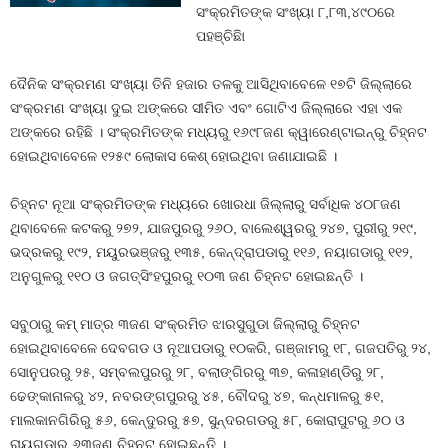
ସଂକ୍ରମିତଙ୍କ ସଂଖ୍ୟା ୮,୮୩,୪୯୦ରେ
ପହଞ୍ଚିଛିା
ଦୈନିକ ସଂକ୍ରମଣ ସଂଖ୍ୟା ତିନି ହଜାର ତଳକୁ ଆସିଥିବାବେଳେ ୧୭ଟି ଜିଲ୍ଲାରେ
ସଂକ୍ରମଣ ସଂଖ୍ୟା ଦୁଇ ଅଙ୍କରେ ସୀମିତ ଏବଂ ଗୋଟିଏ ଜିଲ୍ଲାରେ ଏହା ଏକ
ଅଙ୍କରେ ରହିଛି । ସଂକ୍ରମିତଙ୍କ ମଧ୍ୟରୁ ୧୬୯୮ଜଣ କ୍ୱାରେଣ୍ଟାଇନ୍‍ରୁ ଚିହ୍ନଟ
ହୋଇଥିବାବେଳେ ୧୨୫୯ ଲୋକାସ କେଶ୍‍ ହୋଇଥିବା ଜଣାଯାଇଛି ।
ଚିହ୍ନଟ ନୂଆ ସଂକ୍ରମିତଙ୍କ ମଧ୍ୟରେ ଖୋରଧା ଜିଲ୍ଲାରୁ ସର୍ବାଧିକ ୪୦୮ଜଣ
ଥିବାବେଳେ କଟକରୁ ୨୭୨, ଯାଜପୁରରୁ ୨୬୦, ବାଲେଶ୍ୱରରୁ ୨୪୭, ପୁରୀରୁ ୨୧୯,
ଭଦ୍ରକରୁ ୧୯୨, ମୟୁରଭଞ୍ଜରୁ ୧୩୫, କେନ୍ଦ୍ରାପଡାରୁ ୧୧୬, ନୟାଗଡାରୁ ୧୧୨,
ଅନୁଗୁଳରୁ ୧୧୦ ଓ ଜଗତ୍‍ସିଂହପୁରରୁ ୧୦୩ ଜଣ ଚିହ୍ନଟ ହୋଇଛନ୍ତି ।
ସବୁଠାରୁ କମ୍‍ ମାତ୍ର ୩ଜଣ ସଂକ୍ରମିତ ଝାରସୁଗୁଡା ଜିଲ୍ଲାରୁ ଚିହ୍ନଟ
ହୋଇଥିବାବେଳେ ଦେବଗଡ ଓ ନୂଆପଡାରୁ ୧୦କରି, ଗଞ୍ଜାମରୁ ୧୮, ଗଜପତିରୁ ୨୪,
ସୋନୁପରରୁ ୨୫, ସମ୍ବଲପୁରରୁ ୨୮, ବଲାଙ୍ଗିରରୁ ୩୭, କଳାହାଣ୍ଡିରୁ ୨୮,
ଢେଙ୍କାନାଳରୁ ୪୨, ନବରଙ୍ଗପୁରରୁ ୪୫, ବୌଦରୁ ୪୭, କନ୍ଧମାଳରୁ ୫୧,
ମାଲକାନଗିରିରୁ ୫୬, କେନ୍ଦୁରରୁ ୫୭, ସୁନ୍ଦରଗଡରୁ ୫୮, କୋରାପୁଟରୁ ୬୦ ଓ
ରାୟଗଡାରୁ ୬୩ଜଣ ଚିହ୍ନଟ ହୋଇଛନ୍ତି ।