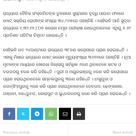
ରାଜ୍ୟରେ ଦୈନିକ ସଂକ୍ରମିତଙ୍କ ତୁଳନାରେ ସୁସ୍ଥହାର ବୃଦ୍ଧି ପାଇବା ଫଳରେ
ମୋଟ୍‍ ସକ୍ରିୟ ରୋଗୀଙ୍କ ସଂଖ୍ୟା ୩୪,୯୬୫ରେ ପହଞ୍ଚିଛି । ସେହିଭଳି ଆଜି ସୁଦ୍ଦା
ରାଜ୍ୟରେ ୧,୩୨,୧୭,୮୦୭ କରୋନା ନମୂନା ପରୀକ୍ଷା ହୋଇଥିବାବେଳେ ଏଥିରୁ ୬.୬୯
ପ୍ରତିଶତ ପଜିଟିଭ ଚିହ୍ନଟ ହୋଇଛନ୍ତି ।
ସେହିଭଳି ଗତ ୨୪ଘଣ୍ଟାରେ ରାଜ୍ୟରେ ୩୮ଜଣ କରୋନାରେ ପ୍ରାଣ ହରାଇଛନ୍ତି ।
ଏହାକୁ ମିଶାଇ ରାଜ୍ୟରେ ମୋଟ୍‍ କରୋନା ମୃତ୍ୟୁସଂଖ୍ୟା ୩୬୭୧ରେ ପହଞ୍ଚିଛି । ନୂଆ
ମୃତକଙ୍କ ମଧ୍ୟରେ ଖୋରଧା ଜିଲ୍ଲାରୁ ସର୍ବାଧିକ ୬ଜଣ ଥିବାବେଳେ କଟକ ଓ
ବରଗଡରୁ ୫ଜଣ କରି ରହିଛନ୍ତି । ପୁରୀ ଓ ମୟୁରଭଞ୍ଜରୁ ୪ଜଣ କରି କରୋନାରେ
ପ୍ରାଣ ହରାଇଥିବାବେଳେ ସମ୍ବଲପୁରରୁ ୩ଜଣ ରହିଛନ୍ତି । ଝାସୁଗୁଡା ଓ
ଜଗତ୍‍ସିଂହପୁରରୁ ୨ଜଣ କରି ପ୍ରାଣ ହରାଇଥିବାବେଳେ ଦେବଗଡ, ଢେଙ୍କାନାଳ,
ଗଞ୍ଜାମ, କେନ୍ଦୁଝର, କୋରାପୁଟ ଓ ସୁନ୍ଦରଗଡରୁ ଜଣେ କରି ପ୍ରାଣ ହରାଇଛନ୍ତି ।
Previous article
Next article