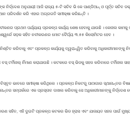
 ନିର୍ଦ୍ଦେଶ ଅନୁଯାୟୀ ଆଜି ରାଜ୍ୟ ୫-ଟି ସଚିବ ଭି କେ ପାଣ୍ଡିଆନ୍ ଓ ପୂର୍ତ୍ତ ସଚିବ 
ଥାନ ପରିଦର୍ଶନ କରି ଏହାର ଅଗ୍ରଗତି ସମୀକ୍ଷା କରିଛନ୍ତି ।
କଣର ପ୍ରଥମ ପର୍ଯ୍ୟାୟ ପ୍ରକଳ୍ପ କାର୍ଯ୍ୟ ଶେଷ ହେବାକୁ ଯାଉଛି । କେନାଲ କାମକୁ ଜାତୀ
ାଶ୍ୱର୍ରେ ସଡ଼କ ସହିତ ନବୀକରଣର ମୋଟ ଦୈର୍ଘ୍ୟ ୩.୫୫ କିଲୋମିଟର ହେବ ।
ିଶ୍ଚିତ କରିବାକୁ ଏବଂ ପ୍ରକଳ୍ପ କାର୍ଯ୍ୟକୁ ତ୍ୱରାନ୍ୱିତ କରିବାକୁ ଅଧିକାରୀମାନଙ୍କୁ ନି
ଟର୍ମିନାଲ୍ ର୍ନିମାଣ କରାଯାଉଛି । କଟକରେ ବସ୍ ଭିଡକୁ ସହଜ କରିବାରେ ଟର୍ମିନାଲ ସା
ବିସ୍ତୃତ ଭାବରେ ସମୀକ୍ଷା କରିଥିଲେ । ପ୍ରକଳ୍ପ ନିକଟରୁ ପାଠାଗାର ସ୍ଥାନାନ୍ତର 
ନ୍ତର ସମ୍ପର୍କରେ ଏକ ପ୍ରସ୍ତାବ ଦାଖଲ କରିବାକୁ ସେ ଅଧିକାରୀମାନଙ୍କୁ ନିର୍ଦ୍ଦେଶ ଦ
ଣ ସହିତ, ଏହି ଦୁଇଟି ପ୍ରକଳ୍ପ କଟକର ଭିଡ ହ୍ରାସ ଏବଂ ଯାତାୟତ ସହଜ ପାଇଁ ମୁଖ୍ୟ