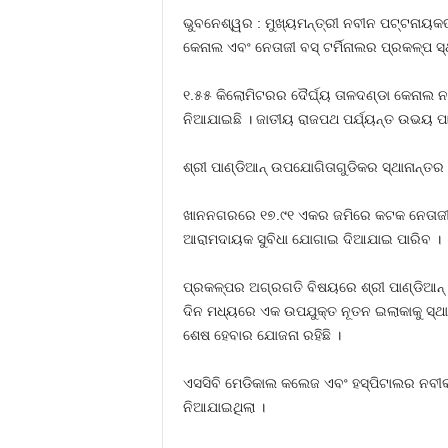
ଭୁବନେଶ୍ୱର : ମୁଖ୍ୟମନ୍ତ୍ରୀ ନବୀନ ପଟ୍ଟନାୟକଙ୍କ
କେନାଲ ଏବଂ ନେତାଜୀ ବସ୍ ଟର୍ମିନାଲର ପ୍ରକଳ୍ପ ସ୍
୧.୫୫ କିଲୋମିଟରର ଦୈର୍ଘ୍ୟ ତାଳଦଣ୍ଡା କେନାଲ ନବୀ
ନିଆଯାଇଛି । ଜାତୀୟ ରାଜପଥ ପର୍ଯ୍ୟନ୍ତ ଉଭୟ ପ
ଶ୍ରୀ ପାଣ୍ଡିଆନ୍ ଉପଯୋଗିତାଗୁଡିକର ସ୍ଥାନାନ୍ତର ନ
ଖାନନଗରରେ ୧୭.୯୧ ଏକର ଜମିରେ କଟକ ନେତାଜୀ ବସ୍ 
ଆରାମଦାୟକ ସୁବିଧା ଯୋଗାଇ ଦିଆଯାଇ ପାରିବ ।
ପ୍ରକଳ୍ପର ଅଗ୍ରଗତି ବିଷୟରେ ଶ୍ରୀ ପାଣ୍ଡିଆନ୍ 
ଦିନ ମଧ୍ୟରେ ଏକ ଉପଯୁକ୍ତ ନୂତନ ଇଲାକାକୁ ସ୍ଥାନା
ଶେଷ ହେବାର ଯୋଜନା ରହିଛି ।
ଏସସିବି ମେଡିକାଲ କଲେଜ ଏବଂ ହସ୍ପିଟାଲର ନବୀକର
ନିଆଯାଇଥିଲା ।