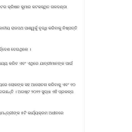
ଡକ୍ଟର କ୍ରିଷନ କୁମାର କଟକସ୍ଥିତ ତାଳଦଣ୍ଡା
ୟ ରାଜପଥ ପାଶ୍ୱର୍କୁ ବୃଦ୍ଧି କରିବାକୁ ନିଷ୍ପତ୍ତି
ର୍ଦ୍ଦେଶ ଦେଇଥିଲେ ।
ହାଯ୍ୟ କରିବ ଏବଂ ଏଥିରେ ଯାତ୍ରୀମାନଙ୍କ ପାଇଁ
ବିଷୟରେ ଲୋକଙ୍କ ସହ ଆଲୋଚନା କରିବାକୁ ଏବଂ ୧୦
େଇଛନ୍ତି । ଅଗଷ୍ଟ ୨୦୨୨ ସୁଦ୍ଧା ଏହି ପ୍ରକଳ୍ପ
ମନ୍ତ୍ରୀଙ୍କ ୫ଟି କାର୍ଯ୍ୟକ୍ରମ ଅଧୀନରେ