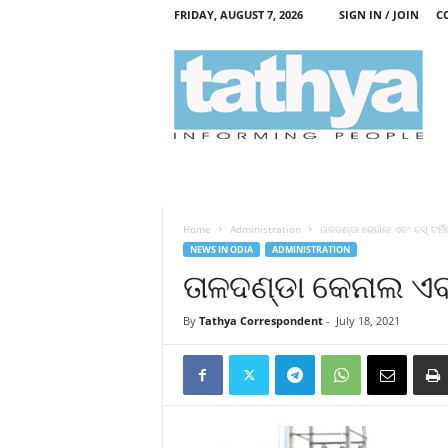
FRIDAY, AUGUST 7, 2026
SIGN IN / JOIN
C
T
a
t
h
y
a
Home
Administration
ତାଳଦଣ୍ଡା କେନାଲ ଏବଂ ବସ୍ ଟର୍ମିନ
NEWS IN ODIA
ADMINISTRATION
ତାଳଦଣ୍ଡା କେନାଲ ଏବଂ 
By
Tathya Correspondent
-
July 18, 2021