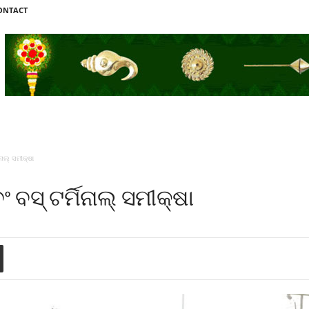
ONTACT
ାଲ୍ ସମୀକ୍ଷା
ବସ୍ ଟର୍ମିନାଲ୍ ସମୀକ୍ଷା