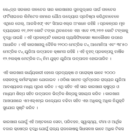
କେନ୍ଦ୍ର ସରକାର ତାଳଚେର ସାର କାରଖାନାର ପୁନରୁଦ୍ଧାର ପାଇଁ ତାଳଚେର
ଫର୍ଟିଲାଇଜର ଲିମିଟେଡ ନାମରେ ଯୌଥ ଉଦ୍ୟୋଗ ପ୍ରତିଷ୍ଠା କରିଥିବାବେଳେ
ଏଥିରେ ଗେଲ୍‍, ଆରସିଏଫ୍‍ ଏବଂ ସିଆଇଏଲ୍‍ର ଅଂଶଧନ ରହିଛି । ପ୍ରକଳ୍ପର ମୂଳ
ବ୍ୟୟଭାର ୧୧,୬୧୧ କୋଟି ଟଙ୍କା ଥିବାବେଳେ ଏହା ଏବେ ୧୩,୨୭୭ କୋଟି ଟଙ୍କାକୁ
ବୃଦ୍ଧି ପାଇଛି । ଏହି ପ୍ରକଳ୍ପଟି କୋଇଲା ଗ୍ୟାସିଫିକେସନ ଜ୍ଞାନକୌଶଳ ଉପରେ
ଆଧାରିତ । ଏହି କାରଖାନାରୁ ଦୈନିକ ୨୨୦୦ ମେଟ୍ରିକ ଟନ୍‍ ଆମୋନିଆ ଏବଂ ୩୮୫୦
ମେଟ୍ରିକ ଟନ୍‍ ୟୁରିଆ ଉତ୍ପାଦନ କ୍ଷମତା ରହିଛି । ଏହି ବୃହତ୍‍ ପ୍ରକଳ୍ପରୁ ବାର୍ଷିକ
୧୨.୭ଲକ୍ଷ ମେଟ୍ରିକ ଟନ୍‍ ନିମ ଯୁକ୍ତ ୟୁରିଆ ଉତ୍ପାଦନ ହୋଇପାରିବ ।
ଏହି କାରଖାନା କାର୍ଯ୍ୟକାରୀ ହେଲେ ପ୍ରତ୍ୟକ୍ଷ ଓ ପରୋକ୍ଷ ଭାବେ ୨୦୦୦
ଲୋକଙ୍କୁ କର୍ମସଂସ୍ଥାନ ଯୋଗାଇବ । ଓଡିଶା ସମେତ ପୂର୍ବତ୍ତୋର ରାଜ୍ୟର ୟୁରିଆ
ଆବଶ୍ୟକତା ମଧ୍ୟ ପୂରଣ କରିବ । ଏଥି ସହିତ ଏହି ସାର କାରଖାନା କ୍ଷୁଦ୍ର ଓ
ମଧ୍ୟମ ଶିଳ୍ପ ସହିତ ଉତ୍ପାଦନ ଭିତ୍ତିକ ଶିଳ୍ପକୁ ସହାୟତା କରିବ । କାରଖାନା
ଆଖପାଖରେ ଏମଏସ୍‍ଏମ୍‍ଇ ଉଦ୍ୟୋଗ ବଢିବା ସହିତ ଏହା ଅଧିକରୁ ଅଧିକ ନିଯୁକ୍ତି
ସୁଯୋଗ ସୃଷ୍ଟି କରିବ ।
କାରଖାନା ଯୋଗୁଁ ଏହି ଅଞ୍ଚଳରେ ସେବା, ପରିବହନ, ସ୍ୱାସ୍ଥ୍ୟ, ବୀମା ଓ ଆର୍ଥିକ
ବଜାର କ୍ଷେତ୍ର ବୃଦ୍ଧି ଯୋଗୁଁ ରାଜ୍ୟ ରାଜକୋଷକୁ ସିଧାସଳଖ ଭାବେ ଅଧିକ ଟିକସ