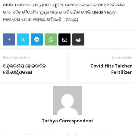
ଆସିବ । କାରଖାନା ମାଧ୍ୟମରେ ୟୁରିଆ କ୍ଷେତ୍ରରେ ଭାରତ ଆତ୍ମନିର୍ଭରଶୀଳ
ହେବା ସହିତ ବୈଦେଶିକ ମୁଦ୍ରା ସଞ୍ଚୟ କରିପାରିବ ବୋଲି ପ୍ରଧାନମନ୍ତ୍ରୀ
ନରେନ୍ଦ୍ର ମୋଦୀ ଲକ୍ଷ୍ୟ ରଖିଛନ୍ତି । (ତଥ୍ୟ)
Previous article
Next article
ଅନୁକରଣୀୟ ହୋଇପାରିବ
Covid Hits Talcher
ସୌନ୍ଦର୍ଯ୍ୟକରଣ
Fertilizer
Tathya Correspondent