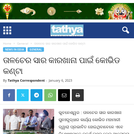
Home
General
ତାଳଚେର ସାର କାରଖାନା ପାଇଁ କୋଭିଡ କଣ୍ଟା
NEWS IN ODIA
GENERAL
ତାଳଚେର ସାର କାରଖାନା ପାଇଁ କୋଭିଡ
କଣ୍ଟା
By
Tathya Correspondent
-
January 6, 2023
ଭୁବନେଶ୍ୱର : ତାଳଚେର ସାର କାରଖାନା
ପୁନଃରୁଦ୍ଧାର କାର୍ଯ୍ୟ କୋଭିଡ ମହାମାରୀ
ଦ୍ୱାରା ପ୍ରଭାବିତ ହୋଇଥିବାବେଳେ ଏବେ