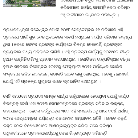
ବିଶେଷଜ୍ଞମାନେ ଚତୁର୍ଥ ଲହର ନେଇ ଆଲୋଚନା
କରିବାପରେ କାର୍ଯ୍ୟ ସମାପ୍ତି ନେଇ ବରିଷ୍ଠ
ଅଧିକାରୀମାନେ ଚିନ୍ତାରେ ପଡିଛନ୍ତି ।
ପ୍ରଧାନମନ୍ତ୍ରୀ ନରେନ୍ଦ୍ର ମୋଦୀ ୨୦୧୮ ସେପ୍ଟେମ୍ବର ୨୨ ତାରିଖରେ ଏହି
ପ୍ରକଳ୍ପ ପାଇଁ ଶୁଭ ଦେଇଥିବାବେଳେ ୩ବର୍ଷ ମଧ୍ୟରେ କାର୍ଯ୍ୟ ସରିବାର ଲକ୍ଷ୍ୟ
ଥିଲା । ତେବେ କେବଳ ପ୍ରକଳ୍ପ କାର୍ଯ୍ୟରେ ବିଳମ୍ବ ହେଉନାହିଁ, ପ୍ରକଳ୍ପର
ବ୍ୟୟଭାର ମଧ୍ୟ ବଢିବାରେ ଲାଗିଛି । ଏହି ପ୍ରକଳ୍ପ କାର୍ଯ୍ୟକୁ ୨୦୧୯ରେ ଚୀନ୍‍ର
ହୁଆନ ଇଞ୍ଜିନିୟରିଂକୁ ପ୍ରଦାନ କରାଯାଇଥିଲା । କୋଭିଡର ଉତ୍ପତିସ୍ଥଳ ଚୀନ୍‍ର
ହୁଆନ ସହରରେ ଡିସେମ୍ବର ୨୦୧୯ରୁ ଫେବୃୟାରୀ ୨୦୨୨ ପର୍ଯ୍ୟନ୍ତ କୋଭିଡ
ସଂକ୍ରମଣ ଜନିତ ଲକଡାଉନ୍‍ କଡାକଡି ଭାବେ ଲାଗୁ ହୋଇଥିଲା । ତେଣୁ ମହାମାରୀ
ଯୋଗୁଁ ଏହି ପ୍ରକଳ୍ପ ଗୁରୁତର ଭାବେ ପ୍ରଭାବିତ ହୋଇଥିଲା ।
ସେହି ସମୟରେ ପ୍ରାୟତଃ ସମସ୍ତ କାର୍ଯ୍ୟ ଭର୍ଚୁଆଲରେ ହେଉଥିବା ଯୋଗୁଁ କାର୍ଯ୍ୟ
ବିଳମ୍ବକୁ ଦେଖି ଏହା ୨୦୨୩ ସେପ୍ଟେମ୍ବରରେ ପ୍ରକଳ୍ପ ସରିବାର ଲକ୍ଷ୍ୟ
ରଖାଯାଇଥିଲା । ହେଲେ କର୍ତ୍ତୃପକ୍ଷ ଏବେ ଏହି ସମୟସୀମାକୁ ଆଉ ବର୍ଷେ ଅର୍ଥାତ୍‍
୨୦୨୪ ସେପ୍ଟେମ୍ବର ପର୍ଯ୍ୟନ୍ତ ବଢାଇବାର ସମ୍ଭାବନା ରହିଛି । ତେବେ ଚତୁର୍ଥ
ଲହର ନେଇ ବିଶେଷଜ୍ଞମାନେ ଆଶଙ୍କାବ୍ୟକ୍ତ କରିବା ପରେ ବରିଷ୍ଠ
ଅଧିକାରୀମାନେ ପ୍ରକଳ୍ପକାର୍ଯ୍ୟକୁ ନେଇ ଚିନ୍ତାବ୍ୟକ୍ତ କରିଛନ୍ତି ।