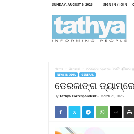
SUNDAY, AUGUST 9, 2026
SIGN IN / JOIN
T
a
t
h
y
a
Home
General
ଡେରଜାଙ୍ଗ ଡ୍ୟାମ୍‌ରେ ‘ବୋଟିଂ ସୁବିଧା’ର 
NEWS IN ODIA
GENERAL
ଡେରଜାଙ୍ଗ ଡ୍ୟାମ୍‌ରେ 
By
Tathya Correspondent
-
March 21, 2026