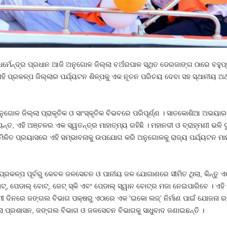
ତ ଧର୍ମେନ୍ଦ୍ର ପ୍ରଧାନ ଆଜି ଅନୁଗୋଳ ଜିଲ୍ଲା ବଅଁରପାଳ ସ୍ଥିତ ଡେରଜାଙ୍ଗ ଠାରେ ବହୁପ୍ର
ଏହି ପ୍ରକଳ୍ପ ଜିଲ୍ଲାର ପର୍ଯ୍ୟଟନ ଶିଳ୍ପକୁ ଏକ ନୂତନ ପରିଚୟ ଦେବା ସହ ସ୍ଥାନୀୟ ଅର୍
ଅନୁଗୋଳ ଜିଲ୍ଲା ପ୍ରାକୃତିକ ଓ ସାଂସ୍କୃତିକ ବିଭବରେ ପରିପୂର୍ଣ୍ଣ । ସାତକୋଶିଆ ଅ
୍ଯ୍ୟନ୍ତ, ଏହି ଅଞ୍ଚଳର ଏକ ସ୍ୱତନ୍ତ୍ର ମାହାତ୍ମ୍ୟ ରହିଛି । ମହାନଦୀ ଓ ବ୍ରାହ୍ମଣୀ ଭଳି
ିଳିତ ପ୍ରୟାସରେ ଏହି ସମ୍ଭାବନାକୁ ଉପଯୋଗ କରି ଅନୁଗୋଳକୁ ରାଜ୍ୟ ପର୍ଯ୍ୟଟନ ମା
ପ୍ରକଳ୍ପ ପୂର୍ବରୁ କେବଳ ଜଳସେଚନ ଓ ପାନୀୟ ଜଳ ଯୋଗାଣରେ ସୀମିତ ଥିଲା, କିନ୍ତୁ ଏ
୍, ପେଡାଲ୍ ବୋଟ୍, ଜେଟ୍ ସ୍କି ଏବଂ ପେଡାଲ୍ ସ୍ୱାନ ବୋଟ୍‌ର ମଜା ନେଇପାରିବେ । ଏହି 
 ଦିନରେ ଜଙ୍ଗଲ ବିଭାଗ ପକ୍ଷରୁ ଏଠାରେ ଏକ ‘ଇକୋ ଲଜ୍’ ନିର୍ମାଣ ପାଇଁ ଯୋଜନା ରହିଛ
୍ଲା ପ୍ରଶାସନ, ଜଙ୍ଗଲ ବିଭାଗ ଓ ଜଳସେଚନ ବିଭାଗକୁ ସାଧୁବାଦ ଜଣାଇଛନ୍ତି ।