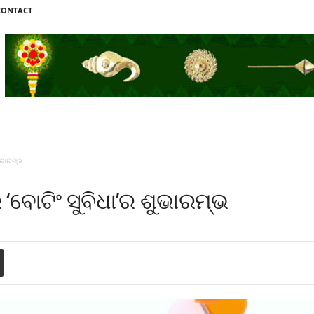
CONTACT
ଶୁଭାରମ୍ଭ
‘ବୋଟିଂ ସୁବିଧା’ର ଶୁଭାରମ୍ଭ