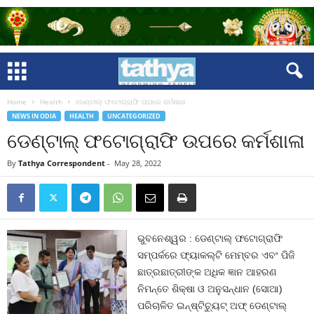
Home
Health
ଡେଣ୍ଟାଲ୍ ଫଟୋଗ୍ରାଫି ଉପରେ କର୍ମଶାଳା
NEWS IN ODIA
HEALTH
UNCATEGORIZED
ଡେଣ୍ଟାଲ୍ ଫଟୋଗ୍ରାଫି ଉପରେ କର୍ମଶାଳା
By
Tathya Correspondent
-
May 28, 2022
ଭୁବନେଶ୍ୱର : ଡେଣ୍ଟାଲ୍ ଫଟୋଗ୍ରାଫି
ସମ୍ପର୍କରେ ଫ୍ୟାକଲ୍ଟି ମେମ୍ବର ଏବଂ ପିଜି
ଛାତ୍ରଛାତ୍ରୀଙ୍କ ଅଧିକ ଜ୍ଞାନ ଆହରଣ
ନିମନ୍ତେ ଶିକ୍ଷା ଓ ଅନୁସନ୍ଧାନ (ସୋଆ)
ପରିଚାଳିତ ଇନ୍‌ଷ୍ଟିଚ୍ୟୁଟ୍ ଅଫ୍ ଡେଣ୍ଟାଲ୍