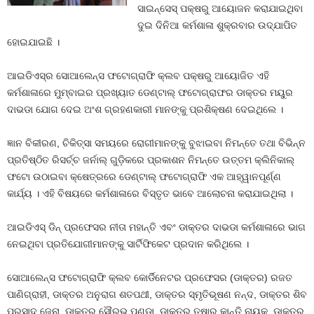
ସାଇନ୍‌ସେସ୍ ପକ୍ଷରୁ ଆୟୋଜନ କରାଯାଇଥିବା
ଦୁଇ ଦିନିଆ କର୍ମଶାଳା ଶୁକ୍ରବାର ଉଦ୍‌ଯାପିତ
ହୋଇଯାଇଛି ।
ଆଇଡିଏସ୍‌ର ସୋଆଲେନ୍ସ ଫଟୋଗ୍ରାଫି କ୍ଲବ ପକ୍ଷରୁ ଆୟୋଜିତ ଏହି
କର୍ମଶାଳାରେ ମୁମ୍ବାଇର ପ୍ରଖ୍ୟାତ ଡେଣ୍ଟାଲ୍ ଫଟୋଗ୍ରାଫର ଡାକ୍ତର ମୟୁର
ଦାଭଡା ଯୋଗ ଦେଇ ଅଂଶ ଗ୍ରହଣକାରୀ ମାନଙ୍କୁ ପ୍ରଶିକ୍ଷଣ ଦେଇଥିଲେ ।
ଜ୍ଞାନ ବିକୀରଣ, ଚିକିତ୍ସା ସମୟରେ ରୋଗୀମାନଙ୍କୁ ବୁଝାଇବା ନିମନ୍ତେ ତଥା ବିଭିନ୍ନ
ପ୍ରତିଷ୍ଠିତ ରିସର୍ଚ୍ଚ ଜର୍ନାଲ୍ ଗୁଡ଼ିକରେ ପ୍ରକାଶନ ନିମନ୍ତେ ଉତ୍ତମ କ୍ଲିନିକାଲ୍
ଫଟୋ ଉଠାଇବା କ୍ଷେତ୍ରରେ ଡେଣ୍ଟାଲ୍ ଫଟୋଗ୍ରାଫି ଏକ ଆହ୍ୱାନପୂର୍ଣ୍ଣ
କାର୍ଯ୍ୟ । ଏହି ବିଷୟରେ କର୍ମଶାଳାରେ ବିସ୍ତୃତ ଭାବେ ଆଲୋଚନା କରାଯାଇଥିଲା ।
ଆଇଡିଏସ୍ ଡିନ୍ ପ୍ରଫେସର ନୀତା ମହାନ୍ତି ଏବଂ ଡାକ୍ତର ଦାଭଡା କର୍ମଶାଳାରେ ଭାଗ
ନେଇଥିବା ପ୍ରତିଯୋଗୀମାନଙ୍କୁ ସାର୍ଟିଫିକେଟ ପ୍ରଦାନ କରିଥିଲେ ।
ସୋଆଲେନ୍ସ ଫଟୋଗ୍ରାଫି କ୍ଲବ କୋର୍ଡିନେଟର ପ୍ରଫେସର (ଡାକ୍ତର) ରଜତ
ପାଣିଗ୍ରାହୀ, ଡାକ୍ତର ଅନୁରାଗ ଶତପଥୀ, ଡାକ୍ତର ସ୍ମୃତିଭୂଷଣ ନନ୍ଦ, ଡାକ୍ତର ଶିବ
ପ୍ରସାଦ ଜେନା, ଡାକ୍ତର ସୌରଭ ପଣ୍ଡା, ଡାକ୍ତର ତୁଷାର କାନ୍ତି ନାୟକ, ଡାକ୍ତର