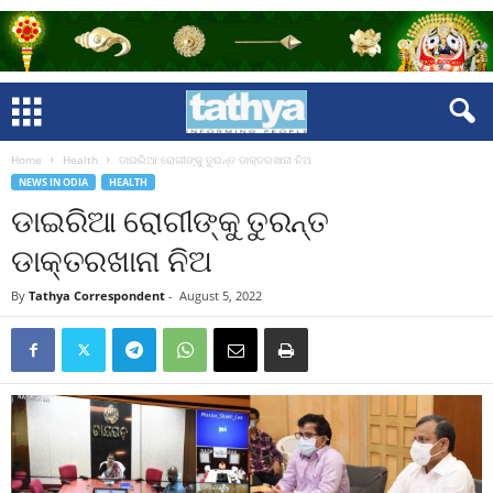
Home
Health
ଡାଇରିଆ ରୋଗୀଙ୍କୁ ତୁରନ୍ତ ଡାକ୍ତରଖାନା ନିଅ
NEWS IN ODIA
HEALTH
ଡାଇରିଆ ରୋଗୀଙ୍କୁ ତୁରନ୍ତ
ଡାକ୍ତରଖାନା ନିଅ
By
Tathya Correspondent
-
August 5, 2022