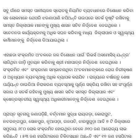
ସବୁ ଗାଁରେ ସମସ୍ତ ପାନୀୟଜଳ ସ୍ରୋତକୁ ନିୟମିତ ବ୍ୟବଧାନରେ ବିଶୋଧନ କରିବା
ସହ ଲୋକମାନେ ଯେପରି ଝରଣାପାଣି ନପିଅନ୍ତି ତାଉପରେ ସତର୍କ ଦୃଷ୍ଟି ରଖିବାକୁ
ସମସ୍ତ ଜିଲ୍ଲାପାଳ ମାନଙ୍କୁ ମୁଖ୍ୟ ଶାସନ ସଚିବ ନିର୍ଦ୍ଦେଶ ଦେଇଥିଲେ ।
ସଚେତନତା କାର୍ଯ୍ୟକ୍ରମକୁ ଅଧିକ ସଘନ କରିବାକୁ ମଧ୍ୟ ଜିଲ୍ଲାପାଳ ଓ ସ୍ୱାସ୍ଥ୍ୟ
କର୍ମୀମାନଙ୍କୁ ନିର୍ଦ୍ଦେଶ ଦିଆଯାଇଥିଲା ।
ଏହାଛଡା ସଂକ୍ରମିତ ଅଂଚଳରେ ଜଳ ବିଶୋଧନ ପାଇଁ ‘ରିଭର୍ସ ଅସମୋସିସ୍ ଯନ୍ତ୍ର’
ଲାଗିଥିବା ଗାଡ଼ି ମୁତୟନ କରିବାକୁ ଶ୍ରୀ ମହାପାତ୍ର ନିର୍ଦ୍ଦେଶ ଦେଇଥିଲେ ।
ସଂକ୍ରମିତ ଏବଂ ସଂକ୍ରମଣ ସମ୍ଭାବନାଥିବା ଅଂଚଳମାନଙ୍କରେ ରୋଗ ନିରୀକ୍ଷଣ
ଓ ଅନୁଧ୍ୟାନ ବ୍ୟବସ୍ଥାକୁ ଅଧିକ ବ୍ୟାପକ କରାଯିବ । ରାଜ୍ୟରେ ବର୍ଷାଋତୁ ଶେଷ
ପର୍ଯ୍ୟନ୍ତ ଡାଇରିଆ ନିରାକରଣ ବ୍ୟବସ୍ଥାକୁ ପୂର୍ଣ୍ଣ ସକ୍ରିୟ ରଖିବା ସହ ସଂପୂର୍ଣ୍ଣ
ସଜାଗ ଓ ସତର୍କ ରହିବାକୁ ମୁଖ୍ୟ ଶାସନ ସଚିବ ସମସ୍ତ ଜିଲ୍ଲାପାଳ ଏବଂ
କ୍ଷେତ୍ରସ୍ତରୀୟ ସ୍ୱାସ୍ଥ୍ୟ ଅଧିକାରୀମାନଙ୍କୁ ନିର୍ଦ୍ଦେଶ ଦେଇଥିଲେ ।
ପ୍ରାପ୍ତ ସୂଚନାରୁ ଜଣାପଡ଼ିଛି, ବର୍ତ୍ତମାନ ସୁଦ୍ଧା ରାୟଗଡ଼ା, କୋରାପୁଟ,
ନବରଙ୍ଗପୁର, ସୋନପୁର, ନୂଆପଡ଼ା, ଗଜପତି, ଝାରସୁଗୁଡ଼ା ଆଦି ୭ ଟି ଜିଲ୍ଲାରେ
ସମୁଦାୟ ୬୮୦ ଲୋକ ସଂକ୍ରମିତ ହୋଇଥିବା ବେଳେ ୬୧୦ ଜଣ ଆରୋଗ୍ୟ ଲାଭ
କରିଛନ୍ତି । ୫୩ ଜଣ ହସ୍ପିଟାଲ୍ରେ ଚିକିତ୍ସାଧିନ ଅଛନ୍ତି ଏବଂ ୧୭ ଜଣ ହସ୍ପିଟାଲ୍