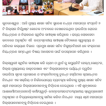
ଭୁବନେଶ୍ୱର : ଆଜି ମୁଖ୍ୟ ଶାସନ ସଚିବ ସୁରେଶ ଚନ୍ଦ୍ର ମହାପାତ୍ର ସଂପ୍ରତି ୭
ଟି ଜିଲ୍ଲାର ନିର୍ଦ୍ଧିଷ୍ଟ କେତେକ ଅଂଚଳରେ ଦେଖାଦେଇଥିବା ଡ଼ାଇରିଆ ରୋଗର
ନିୟନ୍ତ୍ରଣ ଓ ନିରାକରଣ ସ୍ଥିତିର ସମୀକ୍ଷା କରିଥିଲେ । ରାଜ୍ୟ ଲୋକସେବା
ଭବନରେ ଅନୁଷ୍ଠିତ ଏହି ଉଚ୍ଚସ୍ତରୀୟ ସମୀକ୍ଷା ବୈଠକରେ ସ୍ୱାସ୍ଥ୍ୟ ଓ
ପରିବାର କଲ୍ୟାଣ ବିଭାଗ ପ୍ରମୁଖ ଶାସନ ସଚିବ ନିକୁଞ୍ଜବିହାରୀ ଧଳ ସଂକ୍ରମଣ
ନିୟନ୍ତ୍ରଣ ସମ୍ବନ୍ଧିତ ବିଷୟ ଆଲୋଚନା ପାଇଁ ଉପସ୍ଥାପନ କରିଥିଲେ ।
ଜିଲ୍ଲାୱାରୀ ସ୍ଥିତିର ସମୀକ୍ଷା କରି ଗ୍ରାମ ଓ ୱାର୍ଡ ରୁ କମ୍ୟୁନିଟି ହେଲ୍ଥ୍ ସେଣ୍ଟର,
ଜିଲ୍ଲା ମୁଖ୍ୟାଳୟ ଡାକ୍ତରଖାନା ଏବଂ ଜିଲ୍ଲାପାଳଙ୍କ ପର୍ଯ୍ୟନ୍ତ ତ୍ୱରିତ
ଡାଇରିଆ ସୂଚନା ପ୍ରସାରଣ ଓ ସଂକ୍ରମିତଙ୍କୁ ତୁରନ୍ତ ହସ୍ପିଟାଲ ସ୍ଥାନାନ୍ତର
ନିମନ୍ତେ ଏକ ସକ୍ରିୟ ଓ ନିର୍ଭରଯୋଗ୍ୟ ବ୍ୟବସ୍ଥା କରିବାକୁ ମୁଖ୍ୟ ଶାସନ ସଚିବ
ଶ୍ରୀ ମହାପାତ୍ର ଜିଲ୍ଲାପାଳମାନଙ୍କୁ ନିର୍ଦ୍ଦେଶ ଦେଇଥିଲେ । ଏହି ଶୃଙ୍ଖଳରେ
ଆଶାକର୍ମୀ/ଅଙ୍ଗନାବାଡ଼ି କର୍ମୀ/ଓ୍ୱାର୍ଡ଼- ମେମ୍ବର/ସରପଂଚ/ସ୍ଥାନୀୟ ସ୍ୱେଚ୍ଛାସେବୀ
ଅନୁଷ୍ଠାନ ଓ ବିଦ୍ୟାଳୟମାନଙ୍କୁ ସାମିଲ କରିବା ନିମନ୍ତେ ମଧ୍ୟ ଶ୍ରୀ ମହାପାତ୍ର
ଜିଲ୍ଲାପାଳମାନଙ୍କୁ ନିର୍ଦ୍ଦେଶ ଦେଇଥିଲେ ।