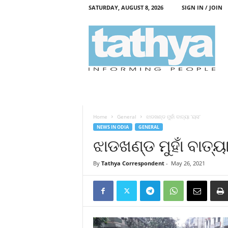
SATURDAY, AUGUST 8, 2026
SIGN IN / JOIN
T
a
t
h
y
a
Home
General
ଝାଡଖଣ୍ଡ ମୁହାଁ ବାତ୍ୟା ‘ୟସ’
NEWS IN ODIA
GENERAL
ଝାଡଖଣ୍ଡ ମୁହାଁ ବାତ୍ୟା
By
Tathya Correspondent
-
May 26, 2021