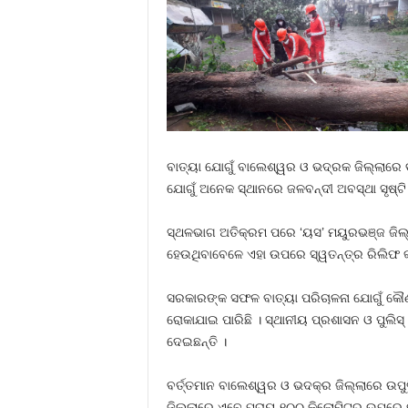
ବାତ୍ୟା ଯୋଗୁଁ ବାଲେଶ୍ୱର ଓ ଭଦ୍ରକ ଜିଲ୍ଲାରେ 
ଯୋଗୁଁ ଅନେକ ସ୍ଥାନରେ ଜଳବନ୍ଦୀ ଅବସ୍ଥା ସୃଷ୍ଟି
ସ୍ଥଳଭାଗ ଅତିକ୍ରମ ପରେ ‘ୟସ’ ମୟୁରଭଞ୍ଜ ଜିଲ୍
ହେଉଥିବାବେଳେ ଏହା ଉପରେ ସ୍ୱତନ୍ତ୍ର ରିଲିଫ କମ
ସରକାରଙ୍କ ସଫଳ ବାତ୍ୟା ପରିଚାଳନା ଯୋଗୁଁ କୌଣସି
ରୋକାଯାଇ ପାରିଛି । ସ୍ଥାନୀୟ ପ୍ରଶାସନ ଓ ପୁଲିସ୍
ଦେଇଛନ୍ତି ।
ବର୍ତ୍ତମାନ ବାଲେଶ୍ୱର ଓ ଭଦକ୍ର ଜିଲ୍ଲାରେ ଉପୁ
ଜିଲ୍ଲାରେ ଏବେ ପ୍ରାୟ ୧୦୦ କିଲୋମିଟର ଉପରେ ପ