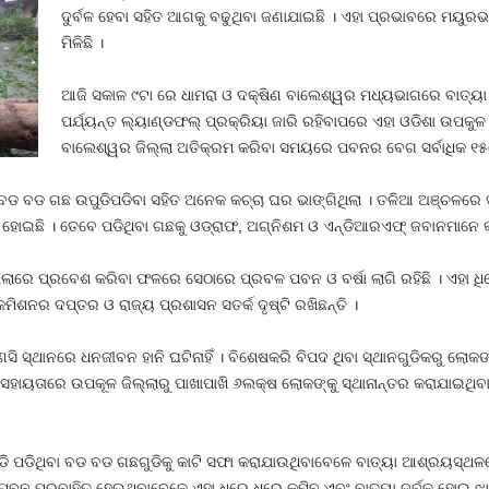
ଦୁର୍ବଳ ହେବା ସହିତ ଆଗକୁ ବଢୁଥିବା ଜଣାଯାଇଛି । ଏହା ପ୍ରଭାବରେ ମୟୁରଭଞ୍
ମିଳିଛି ।
ଆଜି ସକାଳ ୯ଟା ରେ ଧାମରା ଓ ଦକ୍ଷିଣ ବାଲେଶ୍ୱର ମଧ୍ୟଭାଗରେ ବାତ୍ୟା ସ
ପର୍ଯ୍ୟନ୍ତ ଲ୍ୟାଣ୍ଡଫଲ୍‍ ପ୍ରକ୍ରିୟା ଜାରି ରହିବାପରେ ଏହା ଓଡିଶା ଉପକୁ
ବାଲେଶ୍ୱର ଜିଲ୍ଲା ଅତିକ୍ରମ କରିବା ସମୟରେ ପବନର ବେଗ ସର୍ବାଧିକ ୧୫୦ 
ବଡ ବଡ ଗଛ ଉପୁଡିପଡିବା ସହିତ ଅନେକ କଚ୍ଚା ଘର ଭାଙ୍ଗିଥିଲା । ତଳିଆ ଅଞ୍ଚଳରେ ସମ
 ହୋଇଛି । ତେବେ ପଡିଥିବା ଗଛକୁ ଓଡ୍ରାଫ, ଅଗ୍ନିଶମ ଓ ଏନ୍‍ଡିଆରଏଫ୍‍ ଜବାନମାନେ କା
ଲାରେ ପ୍ରବେଶ କରିବା ଫଳରେ ସେଠାରେ ପ୍ରବଳ ପବନ ଓ ବର୍ଷା ଲାଗି ରହିଛି । ଏହା 
ିଶନର ଦପ୍ତର ଓ ରାଜ୍ୟ ପ୍ରଶାସନ ସତର୍କ ଦୃଷ୍ଟି ରଖିଛନ୍ତି ।
 ସ୍ଥାନରେ ଧନଜୀବନ ହାନି ଘଟିନାହିଁ । ବିଶେଷକରି ବିପଦ ଥିବା ସ୍ଥାନଗୁଡିକରୁ ଲୋକଙ୍
‍ ସହାୟତାରେ ଉପକୂଳ ଜିଲ୍ଲାରୁ ପାଖାପାଖି ୬ଲକ୍ଷ ଲୋକଙ୍କୁ ସ୍ଥାନାନ୍ତର କରାଯାଇଥିବା
ଡି ପଡିଥିବା ବଡ ବଡ ଗଛଗୁଡିକୁ କାଟି ସଫା କରାଯାଉଥିବାବେଳେ ବାତ୍ୟା ଆଶ୍ରୟସ୍ଥଳ
ବନ ପ୍ରବାହିତ ହେଉଥିବାବେଳେ ଏହା ଧିରେ ଧିରେ କମିବ ଏବଂ ବାତ୍ୟା ଦୁର୍ବଳ ହୋଇ ଝ