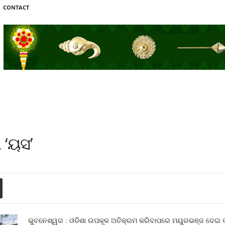
CONTACT
 ‘ୟସ’
ଭୁବନେଶ୍ୱର : ଓଡିଶା ଉପକୂଳ ଅତିକ୍ରମ କରିବାପରେ ମୟୁରଭଞ୍ଜ ଦେଇ ବାତ