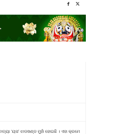
୍ୟା ‘ୟସ’ ଝାଡଖଣ୍ଡ ମୁହାଁ ହୋଇଛି । ଏହା କ୍ରମେ