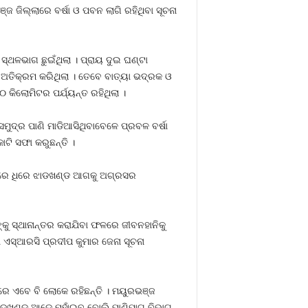
ଜ ଜିଲ୍ଲାରେ ବର୍ଷା ଓ ପବନ ଲାଗି ରହିଥିବା ସୂଚନା
୍ଥଳଭାଗ ଛୁଇଁଥିଲା । ପ୍ରାୟ ଦୁଇ ଘଣ୍ଟା
ଳ ଅତିକ୍ରମ କରିଥିଲା । ତେବେ ବାତ୍ୟା ଭଦ୍ରକ ଓ
କିଲୋମିଟର ପର୍ଯ୍ୟନ୍ତ ରହିଥିଲା ।
ୁଦ୍ର ପାଣି ମାଡିଆସିଥିବାବେଳେ ପ୍ରବଳ ବର୍ଷା
ଟି ସଫା କରୁଛନ୍ତି ।
ଧିରେ ଧିରେ ଝାଡଖଣ୍ଡ ଆଗକୁ ଅଗ୍ରସର
କୁ ସ୍ଥାନାନ୍ତର କରାଯିବା ଫଳରେ ଜୀବନହାନିକୁ
 ଏସ୍‍ଆରସି ପ୍ରଦୀପ କୁମାର ଜେନା ସୂଚନା
ରେ ଏବେ ବି ଲୋକେ ରହିଛନ୍ତି । ମୟୁରଭଞ୍ଜ
ାଡଖଣ୍ଡ ଆଡେ ମୁହାଁଇବ ବୋଲି ପାଣିପାଗ ବିଭାଗ