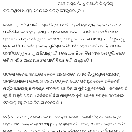
ପଛେ ମାସ୍କ ପିନ୍ଧୁ ନାହାନ୍ତି କି ପୁଲିସ୍‍
ଲଗାଇଥିବା ଧାର୍ଯ୍ୟ ସମୟରେ ଘରକୁ ଫେରୁନାହାନ୍ତି ।
କରୋନା ମୁକାବିଲା ପାଇଁ ମାସ୍କ ପିନ୍ଧିବା ଅତି ଜରୁରୀ ହୋଇଥିବାବେଳେ ସରକାରୀ
ମାର୍ଗଦର୍ଶିକାରେ ଏହାକୁ ବାଧ୍ୟତା ମୂଳକ କରାଯାଇଛି । ଯେଉଁମାନେ ସର୍ବସାଧାରଣ
ସ୍ଥାନରେ ମାସ୍କ ନପିନ୍ଧିବେ ସେମାନଙ୍କ ଠାରୁ ଜୋରିମାନା ଆଦାୟ ପାଇଁ ପୁଲିସ୍‍କୁ
କ୍ଷମତା ଦିଆଯାଇଛି । ତେବେ ପୁଲିସ୍‍ର ନାଲିଆଖି କିମ୍ବା ଜୋରିମାନା ବି ଅନେକ
ଅମାନିଆଙ୍କୁ ବାଟକୁ ଆଣିପାରୁ ନାହିଁ । ସେମାନେ ନିଜେ ବିନା ମାସ୍କରେ ବୁଲି ତଣ୍ଡ
ଗଣିବା ସହିତ ଅନ୍ୟମାନଙ୍କ ପାଇଁ ବିପଦ ଡାକି ଆଣୁଛନ୍ତି ।
ଗତବର୍ଷ କରୋନା ସମୟରେ କେବଳ ରାଜଧାନୀରେ ମାସ୍କ ପିନ୍ଧିନଥିବା କାରଣରୁ
ଅମାନିଆମାନେ ୮ଲକ୍ଷ ୬୮ହଜାର ଟଙ୍କାର ତଣ୍ଡ ଗଣିଥିବାବେଳେ ଚଳିତବର୍ଷ
ମାର୍ଚ୍ଚ ଶେଷସୁଦ୍ଧା ୩ଲକ୍ଷ ୧୮ହଜାର ଜୋରିମାନା ପୁଲିସ୍‍କୁ ଦେଲେଣି । କଟକରେ ବି
ସ୍ଥିତି ଆହୁରି ଖରାପ । ଚଳିତବର୍ଷ ବିନା ମାସ୍କରେ ବୁଲି ଲୋକେ ୫ଲକ୍ଷ ୩୪ହଜାର
ଟଙ୍କାରୁ ଅଧିକ ଜୋରିମାନା ଦେଲେଣି ।
ବର୍ତ୍ତମାନ ସମଗ୍ର ରାଜ୍ୟରେ ଯେତେ ନୂଆ କରୋନା ରୋଗୀ ଚିହ୍ନଟ ହେଉଛନ୍ତି
ତାହାର ଅଧା କେବଳ ଭୁବନେଶ୍ୱରରୁ ବାହାରୁଛନ୍ତି । ତେଣୁ ଏଠାରେ ଲୋକେ କିଭଳି
କରୋନା କଟକଣାକୁ କଡାକଡି ଭାବେ ପାଳନ କରିବେ ତାହା ଉପରେ ସର୍ବାଧିକ ଗୁରୁତ୍ୱ