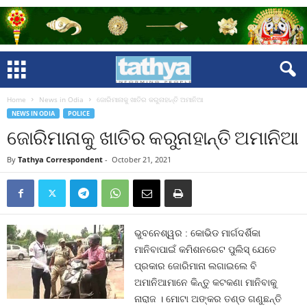
Home
News in Odia
ଜୋରିମାନାକୁ ଖାତିର କରୁନାହାନ୍ତି ଅମାନିଆ
NEWS IN ODIA
POLICE
ଜୋରିମାନାକୁ ଖାତିର କରୁନାହାନ୍ତି ଅମାନିଆ
By
Tathya Correspondent
-
October 21, 2021
ଭୁବନେଶ୍ୱର : କୋଭିଡ ମାର୍ଗଦର୍ଶିକା
ମାନିବାପାଇଁ କମିଶନରେଟ ପୁଲିସ୍‍ ଯେତେ
ପ୍ରକାର ଜୋରିମାନା ଲଗାଇଲେ ବି
ଅମାନିଆମାନେ କିନ୍ତୁ କଟକଣା ମାନିବାକୁ
ନାରାଜ । ମୋଟା ଅଙ୍କର ତଣ୍ଡ ଗଣୁଛନ୍ତି