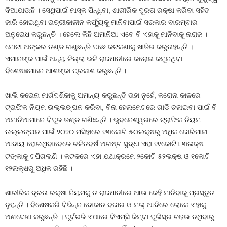
ଦିଆଯାଉଛି । ସେଥିପାଇଁ ମାସ୍କ ପିନ୍ଧିବା, ଶାରୀରିକ ଦୂରତା ରକ୍ଷା କରିବା ସହିତ
ଜାରି ହୋଇଥିବା ରାତ୍ରୀକାଳୀନ କର୍ଫ୍ୟୁକୁ ମାନିବାପାଇଁ ସରକାର ବାରମ୍ବାର
ଅନୁରୋଧ କରୁଛନ୍ତି । ହେଲେ କିଛି ଅମାନିଆ ଏବେ ବି ଏହାକୁ ମାନିବାକୁ ନାରାଜ ।
ମୋଟା ଅଙ୍କର ତଣ୍ଡ ଗଣୁଛନ୍ତି ପଛେ କଟକଣାକୁ ଖାତିର କରୁନାହାନ୍ତି ।
ଏମାନଙ୍କ ପାଇଁ ଅନ୍ୟ ଜିଲ୍ଲା ଭଳି ରାଜଧାନୀରେ କରୋନା କମୁନଥିବା
ବିଶେଷଜ୍ଞମାନେ ଆଶଙ୍କା ପ୍ରକାଶ କରୁଛନ୍ତି ।
ଖାଲି କରୋନା ମାର୍ଗଦର୍ଶିକାକୁ ଅମାନ୍ୟ କରୁଛନ୍ତି ତାହା ନୁହେଁ, କରୋନା କାଳରେ
ଟ୍ରାଫିକ ନିୟମ ଉଲ୍ଲଙ୍ଘନ କରିବା, ବିନା ହେଲମେଟରେ ଗାଡି ଚଳାଇବା ପାଇଁ ବି
ଅମାନିଆମାନେ ବିପୁଳ ତଣ୍ଡ ଗଣିଛନ୍ତି । ଭୁବନେଶ୍ୱରରେ ଟ୍ରାଫିକ ନିୟମ
ଉଲ୍ଲଙ୍ଘନ ପାଇଁ ୨୦୨୦ ମସିହାରେ ୧୩କୋଟି ୫୦ଲକ୍ଷରୁ ଅଧିକ ଜୋରିମାନା
ଆଦାୟ ହୋଇଥିବାବେଳେ ଚଳିତବର୍ଷ ଅଗଷ୍ଟ ସୁଦ୍ଧା ଏହା ୧୧କୋଟି ୮୩ଲକ୍ଷ
ଟଙ୍କାକୁ ଟପିଗଲାଣି । କଟକରେ ଏହା ଯଥାକ୍ରମେ ୨କୋଟି ୫୨ଲକ୍ଷ ଓ ୧କୋଟି
୧୨ଲକ୍ଷରୁ ଅଧିକ ରହିଛି ।
ଶାରୀରିକ ଦୂରତା ରକ୍ଷା ନିୟମକୁ ତ ରାଜଧାନୀରେ ଆଉ କେହି ମାନିବାକୁ ପ୍ରସ୍ତୁତ
ନୁହନ୍ତି । ବିଶେଷକରି ବିଭିନ୍ନ ଦୋକାନ ବଜାର ଓ ମଲ୍‍ ଆଦିରେ ଲୋକେ ଏହାକୁ
ଅଣଦେଖା କରୁଛନ୍ତି । ପୂର୍ବଭଳି ଏଠାରେ ବିଏମ୍‍ସି କିମ୍ବା ପୁଲିସ୍‍ର ଚଢଉ ନଥିବାରୁ