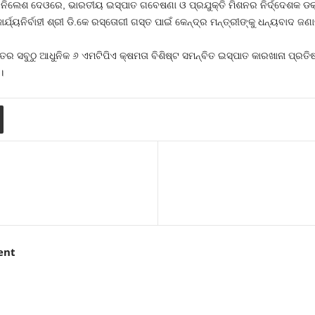
ବ ନିଲେଶ ଦେଓରେ, ଭାରତୀୟ ଇସ୍ପାତ ଗବେଷଣା ଓ ପ୍ରଯୁକ୍ତି ମିଶନର ନିର୍ଦ୍ଦେଶକ ଡକ
୍ୟନିର୍ବାହୀ ଶ୍ରୀ ଡି.କେ ରସ୍ତୋଗୀ ଗସ୍ତ ପାଇଁ କେନ୍ଦ୍ର ମନ୍ତ୍ରୀଙ୍କୁ ଧନ୍ୟବାଦ ଜଣ
ତର ସବୁଠୁ ଆଧୁନିକ ୬ ଏମଟିପିଏ କ୍ଷମତା ବିଶିଷ୍ଟ ସମନ୍ବିତ ଇସ୍ପାତ କାରଖାନା ପ୍ରତିଷ୍
।
ent