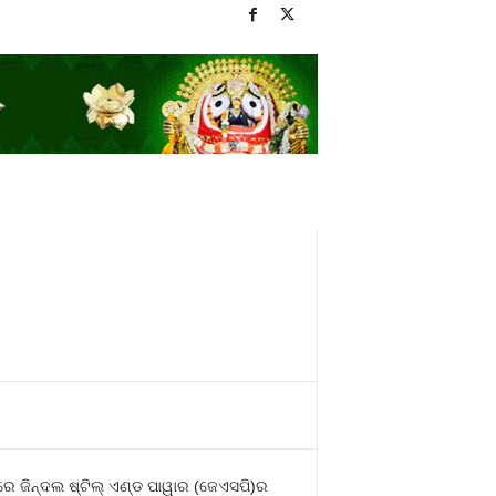
ାରେ ଜିନ୍ଦଲ ଷ୍ଟିଲ୍‌ ଏଣ୍ଡ ପାୱାର (ଜେଏସପି)ର