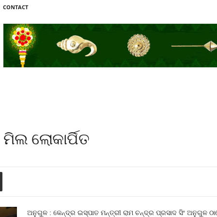
CONTACT
‌ ମିଲ ଲୋକାର୍ପିତ
ଅନୁଗୁଳ : କେନ୍ଦ୍ର ଇସ୍ପାତ ମନ୍ତ୍ରୀ ରାମ ଚନ୍ଦ୍ର ପ୍ରସାଦ ସିଂ ଅନୁଗୁଳ ଠ