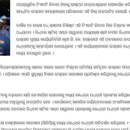
ଅତ୍ୟାଧୁନିକ ଟିଏମଟି ରିବାର ମିଲକୁ ରାଷ୍ଟ୍ର ଉଦ୍ଦେଶ୍ୟରେ ଲୋକାର୍ପଣ କରି
ସମନ୍ବିତ ଇସ୍ପାତ କମ୍ପ୍ଲେକ୍ସ ପରିସରରେ ଏହି ମିଲ୍‌ ଉଦଘାଟିତ ହୋଇଛି ।
ବାର୍ଷିକ ୧୪ ଲକ୍ଷ ଟନ୍‌ କ୍ଷମତା ବିଶିଷ୍ଟ ଏହି ଟିଏମଟି ରିବାର ମିଲ ବିଶ୍ବର ସ
ଅନ୍ୟତମ । ଜିନ୍ଦଲ ଷ୍ଟିଲ୍‌ ଏଣ୍ଡ ପାୱାରର ଅଧ୍ୟକ୍ଷ ଶ୍ରୀ ନବୀନ ଜିନ୍ଦଲ, 
ଇସ୍ପାତ ମୁଖ୍ୟ କାର୍ଯ୍ୟନିର୍ବାହୀ ଶ୍ରୀ ଡି. କେ. ରସ୍ତୋଗୀ ଏହି ଅବସରରେ ଉ
ମନ୍ତ୍ରୀଙ୍କୁ ସମ୍ବର୍ଦ୍ଧନା ଜଣାଇଥିଲେ । ଏହି କାର୍ଯ୍ୟକ୍ରମରେ ଇସ୍ପାତ 
ମଧ୍ୟ ଉପସ୍ଥିତ ଥିଲେ ।
 ଅର୍ଥବ୍ୟବସ୍ଥାମାନଙ୍କୁ ପଛରେ ପକାଇ ଭାରତ ବିଶ୍ବର ଦ୍ବିତୀୟ ସର୍ବବୃହତ ଇସ୍ପାତ ଉତ୍ପ
। ଓଡ଼ିଶାରେ ଏପରି ସୁଦୃଶ୍ୟ ବିଶାଳ ଇସ୍ପାତ କାରଖାନା ପ୍ରତିଷ୍ଠା କରିଥିବାରୁ କେନ୍ଦ
ତ ଟନକୁ ବଢ଼ାଇବା ଲାଗି ଜେଏସପିର ଯୋଜନାକୁ ମଧ୍ୟ କେନ୍ଦ୍ର ମନ୍ତ୍ରୀ ପ୍ରଶଂସା କରିଥ
 ଦ୍ବାରା ଅନୁଗୁଳରୁ ଉତ୍ପାଦିତ ହେବ । କର୍ପୋରେଟ୍‌ ସାମାଜିକ ଦାୟିତ୍ବବୋଧର ଅଂଶବ
ଯୋଗାଇ ଦେବାରେ ଜିନ୍ଦଲ ଷ୍ଟିଲ ଏଣ୍ଡ ପାୱାରର ପ୍ରୟାସକୁ କେନ୍ଦ୍ର ମନ୍ତ୍ରୀ ପ୍ରଶଂ
 ବାଷ୍ପୀକରଣ କାରଖାନା (ସିଜିପି)କୁ ମଧ୍ୟ କେନ୍ଦ୍ର ମନ୍ତ୍ରୀ ପରିଦର୍ଶନ କରିଥିଲେ
ସିନଗ୍ୟାସ ଆଧାରିତ ଡିଆରଆଇ ପ୍ଲାଣ୍ଟକୁ ସିନ୍ଥେଟିକ୍‌ ଗ୍ୟାସ ଯୋଗାଇ ଦେବା ପାଇଁ 