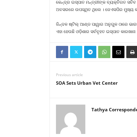
କେନ୍ଦ୍ର ଇସ୍ପାତ ମନ୍ତ୍ରୀଙ୍କ ବ୍ୟକ୍ତିଗତ ସଚି
ଅବସରରେ ଉପସ୍ଥିତ ଥିଲେ । ଜେଏସପିର ମୁଖ୍ୟ କାର୍ଯ
ଜିନ୍ଦଳ ଷ୍ଟିଲ୍‌ ଆଣ୍ଡ ପାୱାର ଅନୁଗୁଳ ଠାରେ ଭାର
ଏହା ହେଉଛି ଓଡ଼ିଶାର ସର୍ବବୃହତ ଇସ୍ପାତ କାରଖାନା 
Previous article
SOA Sets Urban Vet Center
Tathya Correspond