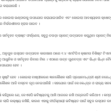
 କରାଯାଉଛି ।
ରଚୁର କୋଇଲା ଭଣ୍ଡାରକୁ ଉପଯୋଗ କରାଯାଇପାରିବ ଏବଂ କୋଇଲା ଆବଶ୍ୟକତା କ୍ଷେତ୍
ନିର୍ଭରଶୀଳତା ହ୍ରାସ ପାଇବ ।
ର୍ବବୃହତ ବ୍ଲାଷ୍ଟ ଫର୍ଣ୍ଣେସ, ସବୁଠୁ ଚଉଡ଼ା ପ୍ଲେଟ୍‌ ଉତ୍ପାଦନ କରୁଥିବା ପ୍ଲେଟ୍‌ ମିଲ
ନୁଗୁଳ ଇସ୍ପାତ ଉତ୍ପାଦନ କାରଖାନା ଠାରେ ୧.୪ ଏମଟିପିଏ କ୍ଷମତା ବିଶିଷ୍ଟ ଟିଏମଟି ର
ଠୁ ଆଧୁନିକ ଓ ସର୍ବବୃହତ ରିବାର ମିଲ । ଏଠାରେ ଉଚ୍ଚ ଗୁଣବତ୍ତା ଏବଂ ଭିନ୍ନ ଭିନ୍ନ 
ରେ ଉପଯୋଗ ହେବ ।
 ସୃଷ୍ଟି ହେବ । କୋଇଲା ବାଷ୍ପୀକରଣ ଜ୍ଞାନକୌଶଳ ଲାଗି ପ୍ରଧାନମନ୍ତ୍ରୀ ଶ୍ରୀ ନରେନ୍ଦ
୍ଞାନକୌଶଳ ଆଜି ବାସ୍ତବ ରୂପ ନେଇପାରିଛି । ସହଯୋଗ ପାଇଁ ସେ କେନ୍ଦ୍ର ଓ ରାଜ୍ୟ ସ
ର୍ମା କହିଥିଲେ ଯେ, ଜେଏସପି ଭବିଷ୍ୟତକୁ ଆଖି ଆଗରେ ରଖି ଅଗ୍ରଗତି କରିଥାଏ । କ
ଲାଗି ଲକ୍ଷ୍ୟ ରଖିଛି, କାରଣ ଏହାକୁ ଦୀର୍ଘସ୍ଥାୟୀ ଭବିଷ୍ୟତ ପାଇଁ ସବୁଜ ଇସ୍ପାତ 