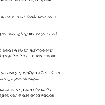
ରରେ ଭାରତ ଆତ୍ମନିର୍ଭରଶୀଳ ହୋଇପାରିବ ।
୍‌ ଏବଂ ଅନ୍ୟ ୟୁନିଟକୁ ମଧ୍ୟ କେନ୍ଦ୍ର ମନ୍ତ୍ରୀ
ିବାର ମିଲ୍‌ କେନ୍ଦ୍ର ମନ୍ତ୍ରୀଙ୍କ ଦ୍ବାରା
ବୈଶିଷ୍ଟ୍ୟର ଟିଏମଟି ରିବାର ଉତ୍ପାଦନ କରାଯାଇ
୍ର ମୋଦୀଙ୍କ ଦୂରଦୃଷ୍ଟିକୁ ଶ୍ରୀ ଜିନ୍ଦଲ ବିଶେଷ
ରକାରଙ୍କୁ ଧନ୍ୟବାଦ ଜଣାଇଥିଲେ ।
ମ୍ପାନୀ କୋଇଲା ବାଷ୍ପୀକରଣ ଜରିଆରେ ନିଜ
ଉତ୍ପାଦନ ପ୍ରଣାଳୀ ଭାବେ ଗ୍ରହଣ କରାଯାଉଛି ।