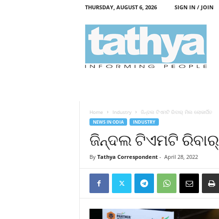
THURSDAY, AUGUST 6, 2026
SIGN IN / JOIN
T
a
t
h
y
a
Home
Industry
ଜିନ୍ଦଲ ଟିଏମଟି ରିବାର୍‌ ମିଲ ଲୋକାର୍ପିତ
NEWS IN ODIA
INDUSTRY
ଜିନ୍ଦଲ ଟିଏମଟି ରିବାର୍
By
Tathya Correspondent
-
April 28, 2022