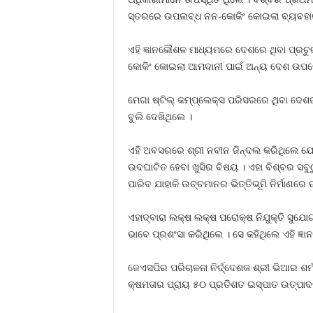
ସ୍ତରରେ ଉପଲବ୍ଧ ନନ-କୋକିଂ କୋଇଲା ବ୍ୟବହାର
ଏହି ଜ୍ଞାନକୌଶଳ ମାଧ୍ୟମରେ ଦେଶରେ ଥିବା ପ୍
କୋକିଂ କୋଇଲା ଆମଦାନୀ ପାଇଁ ଅନ୍ୟ ଦେଶ ଉପରେ 
ମେଗା ଷ୍ଟିଲ୍‌ କମ୍ପ୍ଲେକ୍ସ ପରିସରରେ ଥିବା ଦେଶର ସ
ବୁଲି ଦେଖିଥିଲେ ।
ଏହି ଅବସରରେ ଶ୍ରୀ ନବୀନ ଜିନ୍ଦଲ କରିଥିଲେ ଯେ, ଅ
ଉଦଘାଟିତ ହେବା ଖୁସିର ବିଷୟ । ଏହା ବିଶ୍ବର ସବୁ
ପାରିବ ଯାହାକି ଉଚ୍ଚମାନର ଭିତ୍ତିଭୂମି ନିର୍ମାଣ
ଏହାଦ୍ବାରା ଲକ୍ଷ ଲକ୍ଷ ପରୋକ୍ଷ ନିଯୁକ୍ତି ସୁଯୋଗ
ଭାବେ ପ୍ରଶଂସା କରିଥିଲେ । ସେ କହିଥିଲେ ଏହି ଜ
ଜେଏସପିର ପରିଚାଳନା ନିର୍ଦ୍ଦେଶକ ଶ୍ରୀ ଭିଆର ଶ
କ୍ଷମତାର ପ୍ରାୟ ୫୦ ପ୍ରତିଶତ ଇସ୍ପାତ ଉତ୍ପାଦନ 