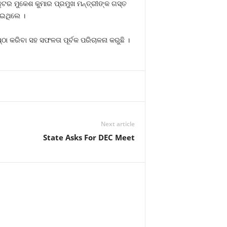
୍ଟର ମୁକେଶ କୁମାର ପ୍ରମୁଖ ମନ୍ତ୍ରୀଙ୍କ ଗସ୍ତ
ାଇଥିଲେ ।
ଠା କରିବା ସହ ସଫଳତା ପୂର୍ବକ ପରିଚାଳନା କରୁଛି ।
Next article
State Asks For DEC Meet