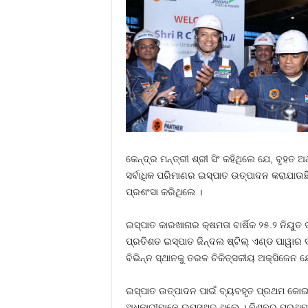
କେନ୍ଦ୍ର ମନ୍ତ୍ରୀ ଶ୍ରୀ ସିଂ କହିଥିଲେ ଯେ, ବୃହତ
ସର୍ବାଧିକ ପରିମାଣର ଇସ୍ପାତ ଉତ୍ପାଦନ କରାଯାଉଛି 
ପ୍ରଶଂସା କରିଥିଲେ ।
ଇସ୍ପାତ କାରଖାନାର କ୍ଷମତା ବାର୍ଷିକ ୨୫.୨ ନିୟୁ
ପ୍ରତିଶତ ଇସ୍ପାତ ଜିନ୍ଦଲ ଷ୍ଟିଲ୍‌ ଏଣ୍ଡ ପାୱାର
ବିଭିନ୍ନ ସ୍ଥାନକୁ ତରଳ ଚିକିତ୍ସକୀୟ ଅକ୍ସିଜେନ 
ଇସ୍ପାତ ଉତ୍ପାଦନ ପାଇଁ ବ୍ୟବହୃତ ପ୍ରଥମ କୋଇଲା
ଅଧିକାରୀମାନେ ଉପସ୍ଥିତ ଥିଲେ । ବିଶ୍ବର ପ୍ରଥମ 