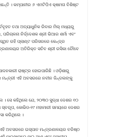
ଛନ୍ତି । କମ୍ପାନୀର ୬ ଏମଟିପିଏ କ୍ଷମତା ବିଶିଷ୍ଟ
ର୍ବବୃହତ ତଥା ଅତ୍ୟାଧୁନିକ ରିବାର ମିଲ୍‌ ମଧ୍ୟରୁ
ପରିଚାଳନା ନିର୍ଦ୍ଦେଶକ ଶ୍ରୀ ଭିଆର ଶର୍ମା ଏବଂ
ପସ୍ଥିତ ରହି ପ୍ଲାଣ୍ଟ ପରିସରରେ କେନ୍ଦ୍ର
ମନ୍ତ୍ରଣାଳୟର ଅତିରିକ୍ତ ସଚିବ ଶ୍ରୀ ରସିକା ଚୌବେ
ାଦନକାରୀ ରାଷ୍ଟ୍ର ହୋଇପାରିଛି । ଓଡ଼ିଶାରୁ
୍ର ମନ୍ତ୍ରୀ ଏହି ଅବସରରେ ନବୀନ ଜିନ୍ଦଲଙ୍କୁ
ିଲେ । ସେ କହିଥିଲେ ଯେ, ୨୦୩୦ ସୁଦ୍ଧା ଦେଶର ୧୦
ିଶେଷ ସ୍ବରୂପ, କୋଭିଡ-୧୯ ମହାମାରୀ ସମୟରେ ଦେଶର
ସା କରିଥିଲେ ।
 । ଏହି ଅବସରରେ ଇସ୍ପାତ ମନ୍ତ୍ରଣାଳୟର ବରିଷ୍ଠ
ଏହି କାରଖାନାରେ ହାଇ ଆଶ୍‌ ଏବଂ ସ୍ଥାନୀୟ