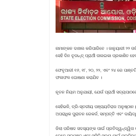
ନାମାଙ୍କନ ଦାଖଲ କରିପାରିବେ । ଜାନୁୟାରୀ ୨୨ ତା
ସେହି ଦିନ ଚୂଡାନ୍ତ୍‍ ପ୍ରାର୍ଥୀ ତାଲଇକା ପ୍ରକାଶିତ ହେ
ଫେବୃଆରୀ ୧୬, ୧୮, ୨୦, ୨୨, ଏବଂ ୨୪ ରେ ପାଞ୍ଚ
ଫଳାଫଳ ଘୋଷଣା କରାଯିବ ।
ନୂତନ ନିୟମ ଅନୁଯାୟୀ, ଯେଉଁ ପ୍ରାର୍ଥୀ ସତ୍ୟପାଠର
ସେହିଭଳି, ତ୍ରି-ସ୍ତରୀୟ ପଞ୍ଚାୟତିରାଜ ଅନୁଷ
ଅପରାଧିକ ପୁରାତନ ରେକର୍ଡ, ସମ୍ପତ୍ତି ଏବଂ ଦାୟ
ଜିଲା ପରିଷଦ ସଦସ୍ୟଙ୍କ ପାଇଁ ପ୍ରତିଦ୍ୱନ୍ଦ୍ୱିତା 
ତେବେ ସରପଞ୍ଚ ଏବଂ ସମିତି ସଭ୍ୟ ପାଇଁ ପ୍ରତିଦ୍ୱନ୍ଦ