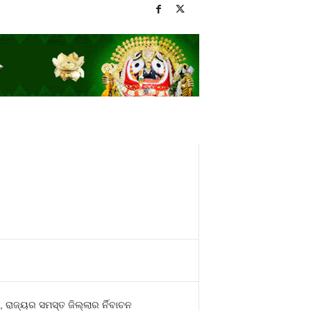
ରାଜ୍ୟର ସମସ୍ତ ଜିଲ୍ଲାର ର୍ନିବାଚନ