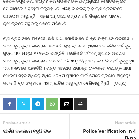
କେବଳ ବିପୁଳ ଜମା ସଂଗ୍ରହ କରି ସରକାରଙ୍କ ଅଗ୍ରାଧିକାର କ୍ଷେତ୍ରକୁ ଋଣ
ଯୋଗାଣରେ ଅବହେଳା କରୁନାହାନ୍ତି, ଏକାଧିକ ଜିଲ୍ଲାକୁ ବି ଋଣ ପ୍ରଦାନରେ
ଅଣଦେଖା କରୁଛନ୍ତି । ସୂଚନା ଅନୁଯାୟୀ ରାଜ୍ୟର ୬ଟି ଜିଲ୍ଲା ଋଣ ପାଇବା
କ୍ଷେତ୍ରରେ ସବୁଠାରୁ ପଛରେ ପଡିଛନ୍ତି ।
ଋଣ ପ୍ରଦାନରେ ଅବହେଳା ଭଳି ଶାଖା ଖୋଲିବାରେ ବି ବ୍ୟାଙ୍କ୍‍ମାନେ ଉଦାସୀନ ।
୨୦୧୮ ଜୁନ୍‍ ସୁଦ୍ଧା ରାଜ୍ୟରେ ୫୧୦୬ଟି ବ୍ୟାଙ୍କଶାଖା ଥିବାବେଳେ ଚଳିତ ବର୍ଷ ଜୁନ୍‍
ସୁଦ୍ଧା ଏହା ମାତ୍ର ୫୫୨୧ରେ ପହଞ୍ଚିଛି । ସେହିଭଳି ଏଟିଏମ୍‍ ସ୍ଥାପନ ଅବସ୍ଥା ।
୨୦୧୮ ଜୁନ୍‍ ସୁଦ୍ଧା ରାଜ୍ୟରେ ୬୭୧୬ଟି ଏଟିଏମ୍‍ ବସିଥିବାବେଳେ ଚଳିତବର୍ଷ ଜୁନ୍‍ସୁଦ୍ଧା
ଏହା ୭୧୨୪ରେ ପହଞ୍ଚିଛି । ରାଜ୍ୟ ସରକାର ଅପହଞ୍ଚ ଇଲାକାରେ ବ୍ୟାଙ୍କ୍‍ ଶାଖା
ଖୋଲିବା ସହିତ ଅଧିକରୁ ଅଧିକ ଏଟିଏମ୍‍ ସ୍ଥାପନ ପାଇଁ ଯେତେ ପ୍ରକାର ଅନୁରୋଧ
କଲେ ବି ବ୍ୟାଙ୍କ୍‍ମାନେ ଏହାକୁ ଖାତିର କରୁନଥିବା ଦେଖିବାକୁ ମିଳୁଛି । (ତଥ୍ୟ)
Previous article
Next article
ପାର୍ବଣ ବଜାରରେ ବଢୁଛି ଭିଡ
Police Verification In 4
Days