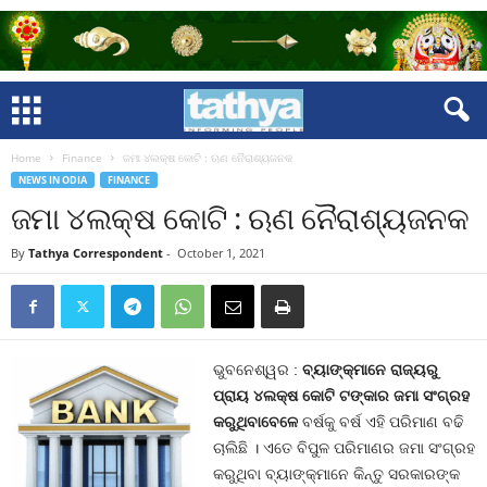
Home
Finance
ଜମା ୪ଲକ୍ଷ କୋଟି : ଋଣ ନୈରାଶ୍ୟଜନକ
NEWS IN ODIA
FINANCE
ଜମା ୪ଲକ୍ଷ କୋଟି : ଋଣ ନୈରାଶ୍ୟଜନକ
By
Tathya Correspondent
-
October 1, 2021
ଭୁବନେଶ୍ୱର :
ବ୍ୟାଙ୍କ୍‍ମାନେ ରାଜ୍ୟରୁ
ପ୍ରାୟ ୪ଲକ୍ଷ କୋଟି ଟଙ୍କାର ଜମା ସଂଗ୍ରହ
କରୁଥିବାବେଳେ
ବର୍ଷକୁ ବର୍ଷ ଏହି ପରିମାଣ ବଢି
ଚାଲିଛି । ଏତେ ବିପୁଳ ପରିମାଣର ଜମା ସଂଗ୍ରହ
କରୁଥିବା ବ୍ୟାଙ୍କ୍‍ମାନେ କିନ୍ତୁ ସରକାରଙ୍କ