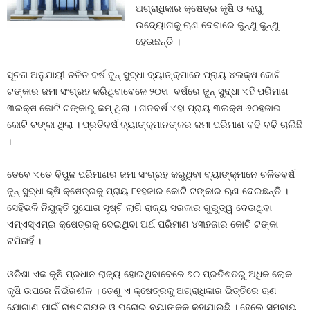
ଅଗ୍ରାଧିକାର କ୍ଷେତ୍ର କୃଷି ଓ ଲଘୁ
ଉଦ୍ୟୋଗକୁ ଋଣ ଦେବାରେ କୁନ୍ଥୁ କୁନ୍ଥୁ
ହେଉଛନ୍ତି ।
ସୂଚନା ଅନୁଯାୟୀ ଚଳିତ ବର୍ଷ ଜୁନ୍‍ ସୁଦ୍ଧା ବ୍ୟାଙ୍କ୍‍ମାନେ ପ୍ରାୟ ୪ଲକ୍ଷ କୋଟି
ଟଙ୍କାର ଜମା ସଂଗ୍ରହ କରିଥିବାବେଳେ ୨୦୧୮ ବର୍ଷରେ ଜୁନ୍‍ ସୁଦ୍ଧା ଏହି ପରିମାଣ
୩ଲକ୍ଷ କୋଟି ଟଙ୍କାରୁ କମ୍‍ ଥିଲା । ଗତବର୍ଷ ଏହା ପ୍ରାୟ ୩ଲକ୍ଷ ୬୦ହଜାର
କୋଟି ଟଙ୍କା ଥିଲା । ପ୍ରତିବର୍ଷ ବ୍ୟାଙ୍କ୍‍ମାନଙ୍କର ଜମା ପରିମାଣ ବଢି ବଢି ଚାଲିଛି
।
ତେବେ ଏତେ ବିପୁଳ ପରିମାଣର ଜମା ସଂଗ୍ରହ କରୁଥିବା ବ୍ୟାଙ୍କ୍‍ମାନେ ଚଳିତବର୍ଷ
ଜୁନ୍‍ ସୁଦ୍ଧା କୃଷି କ୍ଷେତ୍ରକୁ ପ୍ରାୟ ୮୧ହଜାର କୋଟି ଟଙ୍କାର ଋଣ ଦେଇଛନ୍ତି ।
ସେହିଭଳି ନିଯୁକ୍ତି ସୁଯୋଗ ସୃଷ୍ଟି ଲାଗି ରାଜ୍ୟ ସରକାର ଗୁରୁତ୍ୱ ଦେଉଥିବା
ଏମ୍‍ଏସ୍‍ଏମ୍‍ଇ କ୍ଷେତ୍ରକୁ ଦେଇଥିବା ଅର୍ଥ ପରିମାଣ ୪୩ହଜାର କୋଟି ଟଙ୍କା
ଟପିନାହିଁ ।
ଓଡିଶା ଏକ କୃଷି ପ୍ରଧାନ ରାଜ୍ୟ ହୋଇଥିବାବେଳେ ୭୦ ପ୍ରତିଶତରୁ ଅଧିକ ଲୋକ
କୃଷି ଉପରେ ନିର୍ଭରଶୀଳ । ତେଣୁ ଏ କ୍ଷେତ୍ରକୁ ଅଗ୍ରାଧିକାର ଭିତ୍ତିରେ ଋଣ
ଯୋଗାଣ ପାଇଁ ରାଷ୍ଟ୍ରାୟତ ଓ ଘରୋଇ ବ୍ୟାଙ୍କ୍‍କୁ କୁହାଯାଉଛି । ହେଲେ ସମବାୟ