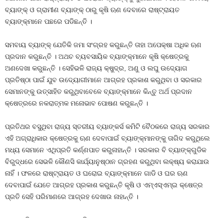
ବ୍ୟାଙ୍କ୍‍ ଓ ଗ୍ରାମୀଣ ବ୍ୟାଙ୍କ୍‍ ଠାରୁ କୃଷି ଋଣ ଦେବାରେ ରାଷ୍ଟ୍ରାୟତ
ବ୍ୟାଙ୍କ୍‍ମାନେ ପଛରେ ପଡିଛନ୍ତି ।
ସମବାୟ ବ୍ୟାଙ୍କ୍‍ ଯେତିକି ଜମା ସଂଗ୍ରହ କରୁଛନ୍ତି ତାହା ଅପେକ୍ଷା ଅଧିକ ଋଣ
ପ୍ରଦାନ କରୁଛନ୍ତି । ଅଥଚ ବ୍ୟବସାୟିକ ବ୍ୟାଙ୍କ୍‍ମାନେ କୃଷି କ୍ଷେତ୍ରକୁ
ଅଣଦେଖା କରୁଛନ୍ତି । ସେହିଭଳି ରାଜ୍ୟ କ୍ଷୁଦ୍ର, ଅଣୁ ଓ ଲଘୁ ଉଦ୍ୟୋଗ
ପ୍ରତିଷ୍ଠା ପାଇଁ ଯୁବ ଉଦ୍ୟୋଗୀମାନେ ଆଗ୍ରହ ପ୍ରକାଶ କରୁଥିବା ଓ ସରକାର
ସେମାନଙ୍କୁ ଉତ୍ସାହିତ କରୁଥିବାବେଳେ ବ୍ୟାଙ୍କ୍‍ମାନେ କିନ୍ତୁ ଅର୍ଥ ପ୍ରଦାନ
କ୍ଷେତ୍ରରେ ନକରାତ୍ମକ ମନୋଭାବ ପୋଷଣ କରୁଛନ୍ତି ।
ପ୍ରତିଥର ବସୁଥିବା ରାଜ୍ୟ ସ୍ତରୀୟ ବ୍ୟାଙ୍କର୍ସ କମିଟି ବୈଠକରେ ରାଜ୍ୟ ସରକାର
ଏହି ଅଗ୍ରାଧିକାର କ୍ଷେତ୍ରକୁ ଋଣ ଦେବାପାଇଁ ବ୍ୟାଙ୍କ୍‍ମାନଙ୍କୁ ତାଗିଦ କରୁଥିଲେ
ମଧ୍ୟ ସେମାନେ ଏଥିପ୍ରତି କର୍ଣ୍ଣପାତ କରୁନାହାନ୍ତି । ସରକାର ବି ବ୍ୟାଙ୍କ୍‍ଗୁଡିକ
ବିରୁଦ୍ଧରେ ସେଭଳି କୌଣସି କାର୍ଯ୍ୟାନୁଷ୍ଠାନ ଗ୍ରହଣ କରୁଥିବା ଲକ୍ଷ୍ୟ କରାଯାଉ
ନାହିଁ । ଫଳରେ ରାଷ୍ଟ୍ରାୟତ ଓ ଘରୋଇ ବ୍ୟାଙ୍କ୍‍ମାନେ ଗାଡି ଓ ଘର ଋଣ
ଦେବାପାଇଁ ଯେତେ ଆଗ୍ରହ ପ୍ରକାଶ କରୁଛନ୍ତି କୃଷି ଓ ଏମ୍‍ଏସ୍‍ଏମ୍‍ଇ କ୍ଷେତ୍ର
ପ୍ରତି ସେହି ପରିମାଣରେ ଆଗ୍ରହ ଦେଖାଉ ନାହାନ୍ତି ।