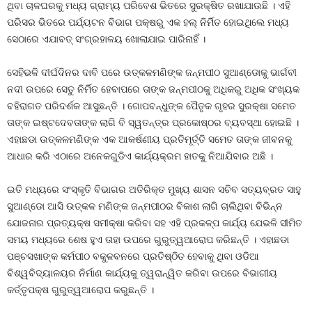
ଥିବା ଚାଳଘରକୁ ମଧ୍ୟ ଗ୍ରାମ୍ୟ ପରିବେଶ ଭିତରେ ସୁରକ୍ଷିତ ରଖାଯାଉଛି । ଏହି
ପରିସର ଭିତରେ ପର୍ଯ୍ୟଟନ ବିଭାଗ ପକ୍ଷରୁ ଏକ ହଲ୍‍ ନିର୍ମିତ ହୋଇଥିଲେ ମଧ୍ୟ
ସେଠାରେ ଏଯାବତ୍‍ ସଂଗ୍ରହାଳୟ ଖୋଲାଯାଇ ପାରିନାହିଁ ।
ସେହିଭଳି ଦୀର୍ଘଦିନର ଦାବି ପରେ ଉତ୍କଳମଣିଙ୍କ ଜନ୍ମପୀଠ ସୁଆଣ୍ଡୋକୁ ଭାର୍ଗବୀ
ନଦୀ ଉପରେ ସେତୁ ନିର୍ମିତ ହେବାପରେ ତାଙ୍କ ଜନ୍ମପୀଠକୁ ଅଧିକରୁ ଅଧିକ ସଂଖ୍ୟକ
ବହିରାଗତ ପରିଦର୍ଶକ ଆସୁଛନ୍ତି । ଗୋପବନ୍ଧୁଙ୍କ ପୈତୃକ ଗୃହର ସୁରକ୍ଷା ସମେତ
ତାଙ୍କ ଇଷ୍ଟଦେବତାଙ୍କ ଲାଗି ବି ସ୍ୱତନ୍ତ୍ର ପ୍ରକୋଷ୍ଠର ବ୍ୟବସ୍ଥା ହୋଇଛି ।
ଏହାଛଡା ଉତ୍କଳମଣିଙ୍କ ଏକ ଆକର୍ଷଣୀୟ ପ୍ରତିମୂର୍ତ୍ତି ସମେତ ତାଙ୍କ ଜୀବନକୁ
ଆଧାର କରି ଏଠାରେ ଅନେକଗୁଡିଏ କାର୍ଯ୍ୟକ୍ରମ ହାତକୁ ନିଆଯିବାର ଅଛି ।
ଇତି ମଧ୍ୟରେ ସଂସ୍କୃତି ବିଭାଗର ଅତିରିକ୍ତ ମୁଖ୍ୟ ଶାସନ ସଚିବ ସତ୍ୟବ୍ରତ ସାହୁ
ସୁଆଣ୍ଡୋ ଆସି ଉତ୍କଳ ମଣିଙ୍କ ଜନ୍ମପୀଠର ବିକାଶ ଲାଗି ଚାଲିଥିବା ବିଭିନ୍ନ
ଯୋଜନାର ପ୍ରତ୍ୟକ୍ଷ ସମୀକ୍ଷା କରିବା ସହ ଏହି ପ୍ରକଳ୍ପ କାର୍ଯ୍ୟ ଯେଭଳି ସୀମିତ
ସମୟ ମଧ୍ୟରେ ଶେଷ ହୁଏ ତାହା ଉପରେ ଗୁରୁତ୍ୱଆରୋପ କରିଛନ୍ତି । ଏହାଛଡା
ପଞ୍ଚସଖାଙ୍କ କର୍ମପୀଠ ବକୁଳବନରେ ପ୍ରତିଷ୍ଠିତ ହେବାକୁ ଥିବା ଓଡିଆ
ବିଶ୍ୱବିଦ୍ୟାଳୟର ନିର୍ମାଣ କାର୍ଯ୍ୟକୁ ତ୍ୱରାନ୍ୱିତ କରିବା ଉପରେ ବିଭାଗୀୟ
କର୍ତ୍ତୃପକ୍ଷ ଗୁରୁତ୍ୱଆରୋପ କରୁଛନ୍ତି ।