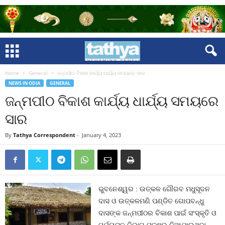
Home
General
ଜନ୍ମପୀଠ ବିକାଶ କାର୍ଯ୍ୟ ଧାର୍ଯ୍ୟ ସମୟରେ ସାର
NEWS IN ODIA
GENERAL
ଜନ୍ମପୀଠ ବିକାଶ କାର୍ଯ୍ୟ ଧାର୍ଯ୍ୟ ସମୟରେ
ସାର
By
Tathya Correspondent
-
January 4, 2023
ଭୁବନେଶ୍ୱର : ଉତ୍କଳ ଗୌରବ ମଧୁସୂଦନ
ଦାସ ଓ ଉତ୍କଳମଣି ପଣ୍ଡିତ ଗୋପବନ୍ଧୁ
ଦାସଙ୍କ ଜନ୍ମପୀଠର ବିକାଶ ପାଇଁ ସଂସ୍କୃତି ଓ