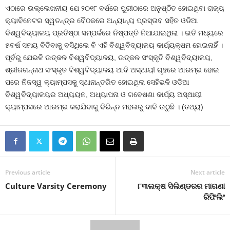
ଏଠାରେ ଉଲ୍ଲେଖନୀୟ ଯେ ୨୦୧୮ ବର୍ଷରେ ପୁରୀଠାରେ ଅନୁଷ୍ଠିତ ହୋଇଥିବା ରାଜ୍ୟ
କ୍ୟାବିନେଟର ସ୍ୱତନ୍ତ୍ର ବୈଠକରେ ଅନ୍ୟାନ୍ୟ ପ୍ରସ୍ତାବ ସହିତ ଓଡିଆ
ବିଶ୍ୱବିଦ୍ୟାଳୟ ପ୍ରତିଷ୍ଠା ସମ୍ପର୍କରେ ନିଷ୍ପତ୍ତି ନିଆଯାଇଥିଲା । ଇତି ମଧ୍ୟରେ
୫ବର୍ଷ ସମୟ ବିତିବାକୁ ବସିଥିଲେ ବି ଏହି ବିଶ୍ୱବିଦ୍ୟାଳୟ କାର୍ଯ୍ୟକ୍ଷମ ହୋଇନାହିଁ ।
ପୂର୍ବରୁ ଯେଭଳି ଉତ୍କଳ ବିଶ୍ୱବିଦ୍ୟାଳୟ, ଉତ୍କଳ ସଂସ୍କୃତି ବିଶ୍ୱବିଦ୍ୟାଳୟ,
ଶ୍ରୀଜଗନ୍ନାଥ ସଂସ୍କୃତ ବିଶ୍ୱବିଦ୍ୟାଳୟ ଆଦି ଅସ୍ଥାୟୀ ଗୃହରେ ଆରମ୍ଭ ହୋଇ
ପରେ ନିଜସ୍ୱ କ୍ୟାମ୍ପସକୁ ସ୍ଥାନାନ୍ତରିତ ହୋଇଥିଲା ସେହିଭଳି ଓଡିଆ
ବିଶ୍ୱବିଦ୍ୟାଳୟର ଅଧ୍ୟୟନ, ଅଧ୍ୟାପନା ଓ ଗବେଷଣା କାର୍ଯ୍ୟ ଅସ୍ଥାୟୀ
କ୍ୟାମ୍ପସରେ ଆରମ୍ଭ କରାଯିବାକୁ ବିଭିନ୍ନ ମହଲରୁ ଦାବି ଉଠୁଛି । (ତଥ୍ୟ)
Previous article
Next article
Culture Varsity Ceremony
୮୩ଲକ୍ଷ ସିଲିଣ୍ଡରର ମାଗଣା
ରିଫିଲିଂ