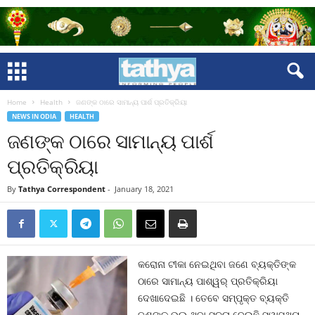
Home
Health
ଜଣଙ୍କ ଠାରେ ସାମାନ୍ୟ ପାର୍ଶ ପ୍ରତିକ୍ରିୟା
NEWS IN ODIA
HEALTH
ଜଣଙ୍କ ଠାରେ ସାମାନ୍ୟ ପାର୍ଶ
ପ୍ରତିକ୍ରିୟା
By
Tathya Correspondent
-
January 18, 2021
କରୋନା ଟୀକା ନେଇଥିବା ଜଣେ ବ୍ୟକ୍ତିଙ୍କ
ଠାରେ ସାମାନ୍ୟ ପାଶ୍ୱର୍ ପ୍ରତିକ୍ରିୟା
ଦେଖାଦେଇଛି । ତେବେ ସମ୍ପୃକ୍ତ ବ୍ୟକ୍ତି