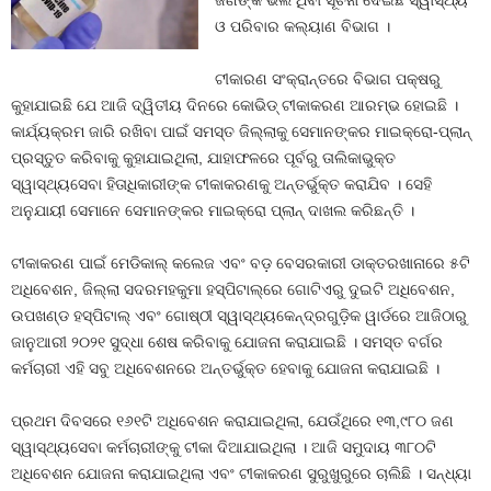
ଜଣଙ୍କ ଭଲ ଥିବା ସୂଚନା ଦେଇଛି ସ୍ୱାସ୍ଥ୍ୟ
ଓ ପରିବାର କଲ୍ୟାଣ ବିଭାଗ ।
ଟୀକାରଣ ସଂକ୍ରାନ୍ତରେ ବିଭାଗ ପକ୍ଷରୁ
କୁହାଯାଇଛି ଯେ ଆଜି ଦ୍ୱିତୀୟ ଦିନରେ କୋଭିଡ୍‌ ଟୀକାକରଣ ଆରମ୍ଭ ହୋଇଛି ।
କାର୍ଯ୍ୟକ୍ରମ ଜାରି ରଖିବା ପାଇଁ ସମସ୍ତ ଜିଲ୍ଲାକୁ ସେମାନଙ୍କର ମାଇକ୍ରୋ-ପ୍ଲାନ୍‌
ପ୍ରସ୍ତୁତ କରିବାକୁ କୁହାଯାଇଥିଲା, ଯାହାଫଳରେ ପୂର୍ବରୁ ତାଲିକାଭୁକ୍ତ
ସ୍ୱାସ୍ଥ୍ୟସେବା ହିତାଧିକାରୀଙ୍କ ଟୀକାକରଣକୁ ଅନ୍ତର୍ଭୁକ୍ତ କରାଯିବ । ସେହି
ଅନୁଯାୟୀ ସେମାନେ ସେମାନଙ୍କର ମାଇକ୍ରୋ ପ୍ଲାନ୍‌ ଦାଖଲ କରିଛନ୍ତି ।
ଟୀକାକରଣ ପାଇଁ ମେଡିକାଲ୍‌ କଲେଜ ଏବଂ ବଡ଼ ବେସରକାରୀ ଡାକ୍ତରଖାନାରେ ୫ଟି
ଅଧିବେଶନ, ଜିଲ୍ଲା ସଦରମହକୁମା ହସ୍‌ପିଟାଲ୍‌ରେ ଗୋଟିଏରୁ ଦୁଇଟି ଅଧିବେଶନ,
ଉପଖଣ୍ଡ ହସ୍‌ପିଟାଲ୍‌ ଏବଂ ଗୋଷ୍ଠୀ ସ୍ୱାସ୍ଥ୍ୟକେନ୍ଦ୍ରଗୁଡ଼ିକ ୱାର୍ଡରେ ଆଜିଠାରୁ
ଜାନୁଆରୀ ୨୦୨୧ ସୁଦ୍ଧା ଶେଷ କରିବାକୁ ଯୋଜନା କରାଯାଇଛି । ସମସ୍ତ ବର୍ଗର
କର୍ମଚାରୀ ଏହି ସବୁ ଅଧିବେଶନରେ ଅନ୍ତର୍ଭୁକ୍ତ ହେବାକୁ ଯୋଜନା କରାଯାଇଛି ।
ପ୍ରଥମ ଦିବସରେ ୧୬୧ଟି ଅଧିବେଶନ କରାଯାଇଥିଲା, ଯେଉଁଥିରେ ୧୩,୯୮୦ ଜଣ
ସ୍ୱାସ୍ଥ୍ୟସେବା କର୍ମଚାରୀଙ୍କୁ ଟୀକା ଦିଆଯାଇଥିଲା । ଆଜି ସମୁଦାୟ ୩୮୦ଟି
ଅଧିବେଶନ ଯୋଜନା କରାଯାଇଥିଲା ଏବଂ ଟୀକାକରଣ ସୁରୁଖୁରୁରେ ଚାଲିଛି । ସନ୍ଧ୍ୟା