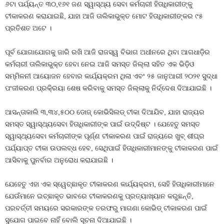
୬ଟା ପର୍ଯ୍ୟନ୍ତ ୩୦,୧୬୧ ଜଣ ସ୍ୱାସ୍ଥ୍ୟ ସେବା କର୍ମଚାରୀ ହିତାଧିକାରୀଙ୍କୁ
ଟୀକାକରଣ କରାଯାଇଛି, ଯାହା ଆଜି ତାଲିକାଭୁକ୍ତ ମୋଟ ହିତାଧିକାରୀଙ୍କର ୯୫
ପ୍ରତିଶତ ଅଟେ ।
ପୂର୍ବ ଯୋଗାଯୋଗକୁ ଜାରି ରଖି ଆଜି ରାଜସ୍ୱ ବିଭାଗ ଅଧୀନରେ ଥିବା ଆଗଧାଡ଼ିର
କର୍ମଚାରୀ ତାଲିକାଭୁକ୍ତ ହେବା ନେଇ ଆଜି ସମସ୍ତ ଜିଲ୍ଲା ସହିତ ଏକ ଭିଡ଼ିଓ
ସମ୍ମିଳନୀ ଆୟୋଜନ ହେବାର କାର୍ଯ୍ୟକ୍ରମ ଥିଲା ଏବଂ ୨୫ ଜାନୁଆରୀ ୨୦୨୧ ସୁଦ୍ଧା
ପଂଜୀକରଣ ପ୍ରକି୍ରୟା ଶେଷ କରିବାକୁ ସମସ୍ତ ଜିଲ୍ଲାକୁ ନିର୍ଦ୍ଦେଶ ଦିଆଯାଇଛି ।
ଆସନ୍ତାକାଲି ୩,୩୪,୫୦୦ ଡୋଜ୍‌ କୋଭିସିଲଡ୍‌ ଟୀକା ଦିଆଯିବ, ଯାହା ରାଜ୍ୟର
ସମସ୍ତ ସ୍ୱାସ୍ଥ୍ୟସେବା ହିତାଧିକାରୀଙ୍କ ପାଇଁ ଉଦ୍ଦିଷ୍ଟ । ଯେହେତୁ ସମସ୍ତ
ସ୍ୱାସ୍ଥ୍ୟସେବା କର୍ମଚାରୀଙ୍କ ପୂର୍ଣ୍ଣ ଟୀକାକରଣ ପାଇଁ ରାଜ୍ୟରେ ଖୁବ୍‌ ଶୀଘ୍ର
ପର୍ଯ୍ୟାପ୍ତ ଟୀକା ଉପଲବ୍ଧ ହେବ, ସେଥିପାଇଁ ହିତାଧିକାରୀମାନଙ୍କୁ ଟୀକାକରଣ ପାଇଁ
ଆସିବାକୁ ପୁନର୍ବାର ଅନୁରୋଧ କରାଯାଇଛି ।
ଯେହେତୁ ଏହା ଏକ ସ୍ୱେଚ୍ଛାକୃତ ଟୀକାକରଣ କାର୍ଯ୍ୟକ୍ରମ, ସେହି ହିତାଧିକାରୀମାନେ
ଯେଉଁମାନେ ଇଚ୍ଛାକୃତ ଭାବରେ ଟୀକାକରଣକୁ ପ୍ରତ୍ୟାଖ୍ୟାନ କରୁଛନ୍ତି,
ପରବର୍ତ୍ତୀ ସମୟରେ ସରକାରଙ୍କ ତରଫରୁ ମାଗଣା କୋଭିଡ୍‌ ଟୀକାକରଣ ପାଇଁ
ସୁଯୋଗ ପାଇବେ ନାହିଁ ବୋଲି ସୂଚନା ଦିଆଯାଇଛି ।