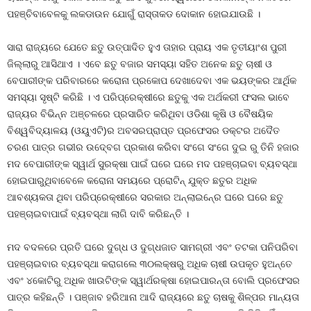
ପହଞ୍ଚିବାବେଳକୁ ଲକଡାଉନ ଯୋଗୁଁ ରାସ୍ତାକଡ ଦୋକାନ ହୋଇଯାଉଛି ।
ସାରା ରାଜ୍ୟରେ ଯେତେ ଛତୁ ଉତ୍ପାଦିତ ହୁଏ ତାହାର ପ୍ରାୟ ଏକ ତୃତୀୟାଂଶ ପୁରୀ
ଜିଲ୍ଲାରୁ ଆସିଥାଏ । ଏବେ ଛତୁ ବଜାର ସମସ୍ୟା ସହିତ ଅନେକ ଛତୁ ଚାଷୀ ଓ
ବେପାରୀଙ୍କ ପରିବାରରେ କରୋନା ପ୍ରକୋପ ଦେଖାଦେବା ଏକ ଭୟଙ୍କର ଆର୍ଥିକ
ସମସ୍ୟା ସୃଷ୍ଟି କରିଛି । ଏ ପରିପ୍ରେକ୍ଷୀରେ ଛତୁକୁ ଏକ ଅର୍ଥକରୀ ଫସଲ ଭାବେ
ରାଜ୍ୟର ବିଭିନ୍ନ ଅଞ୍ଚଳରେ ପ୍ରସାରିତ କରିଥିବା ଓଡିଶା କୃଷି ଓ ବୈଷୟିକ
ବିଶ୍ୱବିଦ୍ୟାଳୟ (ଓୟୁଏଟି)ର ଅବସରପ୍ରାପ୍ତ ପ୍ରଫେସର ଡକ୍ଟର ଅଦୈତ
ଚରଣ ପାତ୍ର ଗଭୀର ଉଦ୍‍ବେଗ ପ୍ରକାଶ କରିବା ସଂଗେ ସଂଗେ ଦୁଇ ରୁ ତିନି ହଜାର
ମଦ ବେପାରୀଙ୍କ ସ୍ୱାର୍ଥ ସୁରକ୍ଷା ପାଇଁ ଘରେ ଘରେ ମଦ ପହଞ୍ଚାଇବା ବ୍ୟବସ୍ଥା
ହୋଇପାରୁଥିବାବେଳେ କରୋନା ସମୟରେ ପ୍ରୋଟିନ୍‍ ଯୁକ୍ତ ଛତୁର ଅଧିକ
ଆବଶ୍ୟକତା ଥିବା ପରିପ୍ରେକ୍ଷୀରେ ସରକାର ଅନ୍‍ଲାଇନ୍‍ରେ ଘରେ ଘରେ ଛତୁ
ପହଞ୍ଚାଇବାପାଇଁ ବ୍ୟବସ୍ଥା ଲାଗି ଦାବି କରିଛନ୍ତି ।
ମଦ ବଦଳରେ ପ୍ରତି ଘରେ ଦୁଗ୍ଧ ଓ ଦୁଗ୍ଧଜାତ ସାମଗ୍ରୀ ଏବଂ ତଟକା ପନିପରିବା
ପହଞ୍ଚାଇବାର ବ୍ୟବସ୍ଥା କରାଗଲେ ୩୦ଲକ୍ଷରୁ ଅଧିକ ଚାଷୀ ଉପକୃତ ହୁଅନ୍ତେ
ଏବଂ ୪କୋଟିରୁ ଅଧିକ ଖାଉଟିଙ୍କ ସ୍ୱାର୍ଥରକ୍ଷା ହୋଇପାରନ୍ତା ବୋଲି ପ୍ରଫେସର
ପାତ୍ର କହିଛନ୍ତି । ପଞ୍ଜାବ ହରିଆନା ଆଦି ରାଜ୍ୟରେ ଛତୁ ଚାଷକୁ ଶିଳ୍ପର ମାନ୍ୟତା