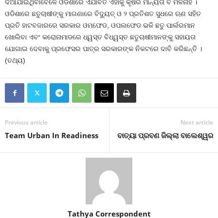
ଦିଆଯାଇଥିବାବେଳେ ଓଡିଶାରେ ଏଯାବତ ଏହାକୁ କୃଷିର ମାନ୍ୟତା ବି ମିଳିନାହିଁ ।
ଓଡିଶାରେ ଛତୁଚାଷୀଙ୍କୁ ମାଗଣାରେ ବିଦ୍ୟୁତ୍‍ ଓ ୨ ପ୍ରତିଶତ ସୁଧରେ ଋଣ ସହିତ
ପ୍ରତି ହାଟବଜାରରେ ସରକାର ଓମଫେଡ, ଓପଲଫେଡ ଭଳି ଛତୁ ପାର୍ଲରମାନ
ଖୋଲିବା ଏବଂ କରୋନାମାଡରେ ଧ୍ୱସ୍ତ ବିଧ୍ୱସ୍ତ ଛତୁଚାଷୀମାନଙ୍କୁ ସହାୟତା
ଯୋଗାଇ ଦେବାକୁ ପ୍ରଫେସର ପାତ୍ର ସରକାରଙ୍କ ନିକଟରେ ଦାବି କରିଛନ୍ତି ।
(ତଥ୍ୟ)
Previous article
Next article
Team Urban In Readiness
ବାତ୍ୟା ପ୍ରବଣ ଜିଲ୍ଲା ବାଲେଶ୍ୱର
Tathya Correspondent