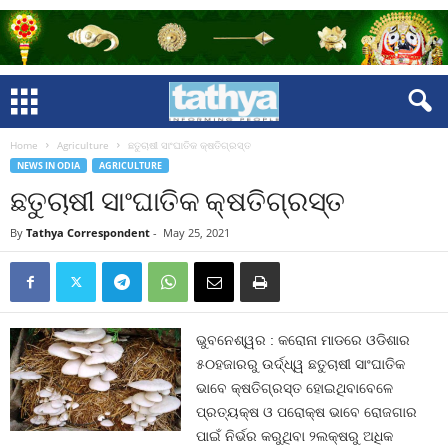
Home
Agriculture
ଛତୁଚାଷୀ ସାଂଘାତିକ କ୍ଷତିଗ୍ରସ୍ତ
NEWS IN ODIA
AGRICULTURE
ଛତୁଚାଷୀ ସାଂଘାତିକ କ୍ଷତିଗ୍ରସ୍ତ
By
Tathya Correspondent
-
May 25, 2021
ଭୁବନେଶ୍ୱର : କରୋନା ମାଡରେ ଓଡିଶାର
୫୦ହଜାରରୁ ଉର୍ଦ୍ଧ୍ୱ ଛତୁଚାଷୀ ସାଂଘାତିକ
ଭାବେ କ୍ଷତିଗ୍ରସ୍ତ ହୋଇଥିବାବେଳେ
ପ୍ରତ୍ୟକ୍ଷ ଓ ପରୋକ୍ଷ ଭାବେ ରୋଜଗାର
ପାଇଁ ନିର୍ଭର କରୁଥିବା ୨ଲକ୍ଷରୁ ଅଧିକ