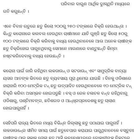
ପରିବାର ଦାରୁଣ ଆର୍ଥିକ ଦୁଃସ୍ଥିତି ମଧ୍ୟରେ
ଗତି କରୁଛନ୍ତି ।
ଏବେ ବିବାହ ଋତୁରେ ଛତୁ କିଲୋ ୨୦୦ରୁ ୨୫୦ ଟଙ୍କାରେ ବିକ୍ରି ହେଉଥାନ୍ତା ।
କିନ୍ତୁ କରୋନାରେ କଲବଲ ହେଉଥିବା ଚାଷୀମାନେ ଯାଚି ଗୁଞ୍ଜି ଛତୁ କିଲୋ ୫୦ରୁ
୧୦୦ ଟଙ୍କାରେ ବିକ୍ରି କରିବାକୁ ବାଧ୍ୟ ହେଉଥିବାବେଳେ ଆଉ ଅନେକ ଚାଷୀଙ୍କ
ଛତୁ ବିକ୍ରିହୋଇ ପାରୁନଥିବାରୁ ସେମାନେ ମାଗଣାରେ ବାଣ୍ଟୁଛନ୍ତି କିମ୍ବା
ନଷ୍ଟକରିଦେବାକୁ ବାଧ୍ୟ ହେଉଛନ୍ତି ।
କରୋନା ପାଇଁ ଜାରି ରହିଥିବା ଲକଡାଉନ୍‍ ଓ ସଟଡାଉନ୍‍ ଏବଂ ସାମୁଦ୍ରିକ ବାତ୍ୟା
ୟସର ଆତଙ୍କ ଭିତରେ ଛତୁ ବ୍ୟବସାୟ ପୂରା ଧିମେଇ ଯାଇଛି । ଦିନକୁ ଓଡିଶାରେ
ହାରାହାରି ୧୦୦ ମେଟ୍ରିକ ଟନ୍‍ ଛତୁ ଉତ୍ପାଦିତ ହେଉଥିବାବେଳେ ୧୦ ମେଟ୍ରିକ ଟନ୍‍
ବିକ୍ରି କରିବା ଅସମ୍ଭବ ହୋଇପଡୁଛି । ବସ୍‍ ଓ ରେଳ ଚଳାଚଳ ବନ୍ଦ ରହିଥିବାରୁ
ଓଡିଶାରୁ, ପଶ୍ଚିମବଙ୍ଗ, ଛତିଶଗଡ ଓ ଆନ୍ଧ୍ରପ୍ରଦେଶକୁ ଛତୁ ଚାଲାଣ
ହୋଇପାରୁନାହିଁ ।
ସେହିପରି ରାଜ୍ୟ ଭିତରେ ମଧ୍ୟ ବିଭିନ୍ନ ଜିଲ୍ଲାକୁ ଛତୁ ପଠାଯାଇ ପାରୁନାହିଁ ।
ଲକଡାଉନ୍‍ରେ ସୀମିତ ସମୟ ପାଇଁ ଛତୁବେପାର କରାଯାଇ ପାରୁଥିବାବେଳେ ବସ୍ତୁତଃ
ଚାଷୀଙ୍କ ଠାରୁ ସକାଳ ତୋଳା ଛତୁ ଆସି ଭୁବନେଶ୍ୱରରେ ଦୋକାନୀଙ୍କ ନିକଟରେ