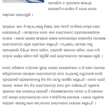
ପାଠପଢିବା ତ ଦୂରରକଥା ସାମାନ୍ୟ
ମେସେଜଟିଏ ଦେଖିବା ବି ବେଳେ ବେଳେ
କଷ୍ଟକର ହୋଇପଡୁଛି ।
ରାଜ୍ୟରେ ଏବେ ବିଏସ୍‍ଏନ୍‍ଏଲ୍‍କୁ ମିଶାଇ ଆଉ ୩/୪ଟି ଟେଲିକମ୍‍ ସଂସ୍ଥା ସେବା
ଯୋଗାଉଛନ୍ତି । ସମସ୍ତଙ୍କ ନଜର ଏବେ ଇଣ୍ଟରନେଟ୍‍ ବ୍ୟବହାରକାରୀଙ୍କ
ଉପରେ । କାରଣ କରୋନା ସମୟରେ ଲୋକେ ମୋବାଇଲ୍‍ରେ କଥାବାର୍ତ୍ତା ଅପେକ୍ଷା
ଇଣ୍ଟରନେଟ୍‍ର ଅଧିକ ବ୍ୟବହାର କରୁଛନ୍ତି । ଅନ୍‍ଲାଇନ୍‍ ପାଠପଢା ଠାରୁ
ଆରମ୍ଭକରି ବିଭିନ୍ନ ଖବର ଜାଣିବା, ବ୍ୟାଙ୍କିଂ କାରବାର କରିବା, ଘରେ ବସି
ଦପ୍ତର କାର୍ଯ୍ୟ କରିବା ଆଦି ସବୁକିଛି ପାଇଁ ଇଣ୍ଟରନେଟ୍‍ର ଆବଶ୍ୟକ ପଡୁଛି ।
ତେବେ ଓଡିଶାରେ ବର୍ତ୍ତମାନ ସୁଦ୍ଧା ଘରୋଇ କମ୍ପାନୀମାନେ ୪-ଜି ସେବା ଆରମ୍ଭ
କରିଥିବାବେଳେ ପରସ୍ପର ଇଣ୍ଟରନେଟ୍‍ର ବେଗ ଅନ୍ୟଠାରୁ ଦ୍ରୁତଗାମୀ ବୋଲି
ପ୍ରଚାରକରି ଗ୍ରାହକମାନଙ୍କୁ ନିଜ ନିଜ ପଟକୁ ଆକର୍ଷିତ କରୁଛନ୍ତି । ତେବେ ଯେଉଁ
ହାରରେ ଏମାନେ ନିଜ ନିଜ ଇଣ୍ଟରନେଟ୍‍ର ବେଗ ଥିବା ଦର୍ଶାଉଛନ୍ତି ଅଧିକାଂଶ
ସ୍ଥାନରେ ତାହା ଉପଲବ୍ଧ ହେଉନାହିଁ । ବିଶେଷଜ୍ଞମାନଙ୍କ ମତରେ ୪-ଜି ସେବାରେ
ଅତି କମ୍‍ରେ ଇଣ୍ଟରନେଟ୍‍ରେ ବେଗ ୨ଏମ୍‍ବିପିଏସ୍‍ ହେବାକଥା । ହେଲେ ଅଧିକାଂଶ
କମ୍ପାନୀ ଏହାଠାରୁ ଢେର କମ୍‍ ବେଗର ଇଣ୍ଟରନେଟ୍‍ ଯୋଗାଣ କରୁଛନ୍ତି ।