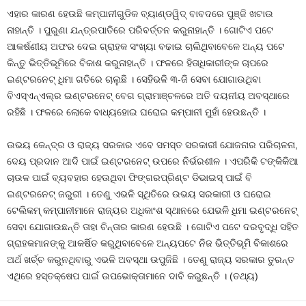
ଏହାର କାରଣ ହେଉଛି କମ୍ପାନୀଗୁଡିକ ବ୍ୟାଣ୍ଡୱିଦ୍‍ ବାବଦରେ ପୁଞ୍ଜି ଖଟାଉ
ନାହାନ୍ତି । ପୁରୁଣା ଯନ୍ତ୍ରପାତିରେ ପରିବର୍ତ୍ତନ କରୁନାହାନ୍ତି । ଗୋଟିଏ ପଟେ
ଆକର୍ଷଣୀୟ ଅଫର ଦେଇ ଗ୍ରାହକ ସଂଖ୍ୟା ବଢାଇ ଚାଲିଥିବାବେଳେ ଅନ୍ୟ ପଟେ
କିନ୍ତୁ ଭିତ୍ତିଭୂମିରେ ବିକାଶ କରୁନାହାନ୍ତି । ଫଳରେ ହିତାଧିକାରୀଙ୍କ ଚାପରେ
ଇଣ୍ଟରନେଟ୍‍ ଧିମା ଗତିରେ ଚାଲୁଛି । ସେହିଭଳି ୩-ଜି ସେବା ଯୋଗାଉଥିବା
ବିଏସ୍‍ଏନ୍‍ଏଲ୍‍ର ଇଣ୍ଟରନେଟ୍‍ ବେଗ ଗ୍ରାମାଞ୍ଚଳରେ ଅତି ଦୟନୀୟ ଅବସ୍ଥାରେ
ରହିଛି । ଫଳରେ ଲୋକେ ବାଧ୍ୟହୋଇ ଘରୋଇ କମ୍ପାନୀ ମୁହାଁ ହେଉଛନ୍ତି ।
ଉଭୟ କେନ୍ଦ୍ର ଓ ରାଜ୍ୟ ସରକାର ଏବେ ସମସ୍ତ ସରକାରୀ ଯୋଜନାର ପରିଚାଳନା,
ଦେୟ ପ୍ରଦାନ ଆଦି ପାଇଁ ଇଣ୍ଟରନେଟ୍‍ ଉପରେ ନିର୍ଭରଶୀଳ । ଏପରିକି ଟଙ୍କିକିଆ
ଚାଉଳ ପାଇଁ ବ୍ୟବହାର ହେଉଥିବା ଫିଙ୍ଗରପ୍ରିଣ୍ଟ ଡିଭାଇସ୍‍ ପାଇଁ ବି
ଇଣ୍ଟରନେଟ୍‍ ଜରୁରୀ । ତେଣୁ ଏଭଳି ସ୍ଥିତିରେ ଉଭୟ ସରକାରୀ ଓ ଘରୋଇ
ଟେଲିକମ୍‍ କମ୍ପାନୀମାନେ ରାଜ୍ୟର ଅଧିକାଂଶ ସ୍ଥାନରେ ଯେଭଳି ଧିମା ଇଣ୍ଟରନେଟ୍‍
ସେବା ଯୋଗାଉଛନ୍ତି ତାହା ଚିନ୍ତାର କାରଣ ହେଉଛି । ଗୋଟିଏ ପଟେ ଦରବୃଦ୍ଧି ସହିତ
ଗ୍ରାହକମାନଙ୍କୁ ଆକର୍ଷିତ କରୁଥିବାବେଳେ ଅନ୍ୟପଟେ ନିଜ ଭିତ୍ତିଭୂମି ବିକାଶରେ
ଅର୍ଥ ଖର୍ଚ୍ଚ କରୁନଥିବାରୁ ଏଭଳି ଅବସ୍ଥା ଉପୁଜିଛି । ତେଣୁ ରାଜ୍ୟ ସରକାର ତୁରନ୍ତ
ଏଥିରେ ହସ୍ତକ୍ଷେପ ପାଇଁ ଉପଭୋକ୍ତାମାନେ ଦାବି କରୁଛନ୍ତି । (ତଥ୍ୟ)