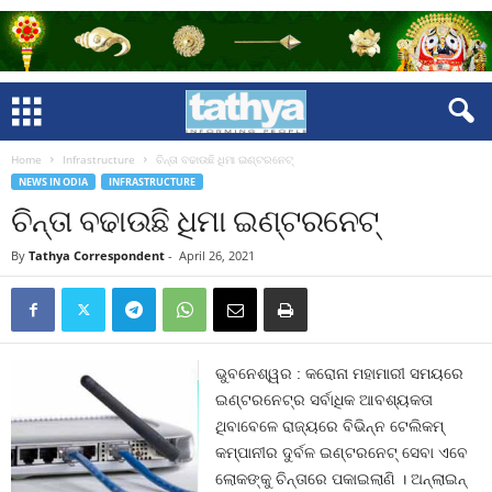
Home
Infrastructure
ଚିନ୍ତା ବଢାଉଛି ଧିମା ଇଣ୍ଟରନେଟ୍‍
NEWS IN ODIA
INFRASTRUCTURE
ଚିନ୍ତା ବଢାଉଛି ଧିମା ଇଣ୍ଟରନେଟ୍‍
By
Tathya Correspondent
-
April 26, 2021
ଭୁବନେଶ୍ୱର : କରୋନା ମହାମାରୀ ସମୟରେ
ଇଣ୍ଟରନେଟ୍‍ର ସର୍ବାଧିକ ଆବଶ୍ୟକତା
ଥିବାବେଳେ ରାଜ୍ୟରେ ବିଭିନ୍ନ ଟେଲିକମ୍‍
କମ୍ପାନୀର ଦୁର୍ବଳ ଇଣ୍ଟରନେଟ୍‍ ସେବା ଏବେ
ଲୋକଙ୍କୁ ଚିନ୍ତାରେ ପକାଇଲାଣି । ଅନ୍‍ଲାଇନ୍‍