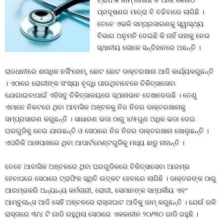
ଟ୍ରାଫିକ ଜାମ୍‍ ହେଉଛି ତ ଆଉ କେଉଁଠି
ପ୍ରଦୂଷଣର ମାତ୍ରା ବି ବଢିବାରେ ଲାଗିଛି ।
ତେବେ ଏଭଳି ସମ୍ପ୍ରସାରଣକୁ ସ୍ୱାସ୍ଥ୍ୟ
ବିଭାଗ ଅନୁମତି ଦେଇଛି କି ନାହିଁ ତାହାକୁ ନେଇ
ସ୍ଥାନୀୟ ଲୋକେ ସନ୍ଦିହାନରେ ଅଛନ୍ତି ।
ରାଜଧାନୀରେ ଶତାଧିକ ନର୍ସିଂହୋମ୍‍, ଛୋଟ ଛୋଟ ଡାକ୍ତରଖାନା ଆଦି କାର୍ଯ୍ୟକରୁଛନ୍ତି
। ଏଠାରେ ରୋଗୀଙ୍କ ସଂଖ୍ୟା ବୃଦ୍ଧି ପାଉଥିବାବେଳେ ଚିକିତ୍ସାସେବା
ଯୋଗାଇବାପାଇଁ ଏହିସବୁ ଚିକିତ୍ସାଳୟରେ ସ୍ଥାନାଭାବ ଦେଖାଦେଉଛି । ତେଣୁ
ଏମାନେ ନିକଟରେ ଥିବା ଆବାସିକ ଅଞ୍ଚଳକୁ ନିଜ ନିଜର ଡାକ୍ତରଖାନାକୁ
ସମ୍ପ୍ରସାରଣ କରୁଛନ୍ତି । ସାଧାରଣ ଭଡା ଠାରୁ ୪/୫ଗୁଣ ଅଧିକ ଭଡା ଦେଇ
ଘରଗୁଡିକୁ ନେଇ ଯାଉଛନ୍ତି ଓ ସେଠାରେ ନିଜ ନିଜର ଡାକ୍ତରଖାନା ଖୋଲୁଛନ୍ତି ।
ଏପରିକି ଆଖପାଖରେ ଥିବା ଆପାର୍ଟମେଣ୍ଟଗୁଡିକୁ ମଧ୍ୟ ଛାଡୁ ନାହାନ୍ତି ।
ତେବେ ଆବାସିକ ଅଞ୍ଚଳରେ ଥିବା ଘରଗୁଡିକରେ ଚିକିତ୍ସାସେବା ଆରମ୍ଭ
ହେବାପରେ ସେଠାରେ ଟ୍ରାଫିକ ସ୍ଥିତି ଉତ୍କଟ ହେବାରେ ଲାଗିଛି । ଡାକ୍ତରଙ୍କ ଠାରୁ
ଆରମ୍ଭକରି ଅନ୍ୟାନ୍ୟ କର୍ମଚାରୀ, ରୋଗୀ, ସେମାନଙ୍କ ସମ୍ପର୍କୀୟ ଏବଂ
ଆମ୍ବୁଲାନ୍ସ ଆଦି ସେହି ଅଞ୍ଚଳରେ ରାସ୍ତାଘାଟ ଆଦିକୁ ଜାମ୍‍ କରୁଛନ୍ତି । ଯେଉଁ ଗଳି
ରାସ୍ତାରେ ୩/୪ ଟି ଗାଡି ରହୁଥିଲା ସେଠାରେ ଏକକାଳୀନ ୨୦/୩୦ ଗାଡି ରହୁଛି ।