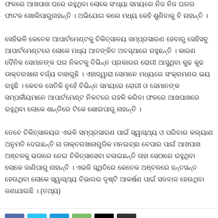
ଫଳରେ ଆଖପାଖ ଘରେ ରହୁଥିବା ଲୋକେ ସଂଧ୍ୟା ସମୟରେ ନିଜ ନିଜ ଘରର
ଫାଟକ ଖୋଲିପାରୁନାହାନ୍ତି । ଅଭିଯୋଗ କଲେ ମଧ୍ୟ କେହି ଶୁଣିବାକୁ ବି ନାହାନ୍ତି ।
ସେହିଭଳି କେତେକ ଆପାର୍ଟମେଣ୍ଟକୁ ଚିକିତ୍ସାଳୟ ସମ୍ପ୍ରସାରଣ ହେବାରୁ ସେହିସବୁ
ଆପାର୍ଟମେଣ୍ଟରେ ଲୋକେ ମଧ୍ୟ ଆତଙ୍କିତ ଅବସ୍ଥାରେ ରହୁଛନ୍ତି । କାରଣ
ଦୈନିକ ସେମାନଙ୍କ ଘର ନିକଟକୁ ବିଭିନ୍ନ ପ୍ରକାରର ରୋଗୀ ଆସୁଥିବା କୁଢ କୁଢ
ଡାକ୍ତରଖାନା ବର୍ଜ୍ୟ ବାହାରୁଛି । ଏହାଦ୍ୱାରା ସେମାନେ ମଧ୍ୟରେ ସଂକ୍ରମଣର ଭୟ
ରହୁଛି । କେବଳ ସେତିକି ନୁହେଁ ବିଭିନ୍ନ ସମୟରେ ରୋଗୀ ଓ ସେମାନଙ୍କ
ସମ୍ପର୍କୀୟମାନେ ଆପାର୍ଟମେଣ୍ଟ ନିକଟରେ ଗହଳି କରିବା ଫଳରେ ଆଖପାଖରେ
ରହୁଥିବା ଲୋକେ ଶାନ୍ତିରେ ଟିକେ ଶୋଇପାରୁ ନାହାନ୍ତି ।
ତେବେ ଚିକିତ୍ସାଳୟର ଏଭଳି ସମ୍ପ୍ରସାରଣ ପାଇଁ ସ୍ୱାସ୍ଥ୍ୟ ଓ ପରିବାର କଲ୍ୟାଣ
ଅନୁମତି ଦେଇଛନ୍ତି ନା ଡାକ୍ତରଖାନାଗୁଡିକ ମନଇଚ୍ଛା ବେପାର ପାଇଁ ଆଖପାଖ
ଅଞ୍ଚଳକୁ ଭଡାରେ ନେଇ ଚିକିତ୍ସାସେବା ଚଳାଇଛନ୍ତି ତାହା ସେଠାରେ ରହୁଥିବା
ଲୋକେ ଜାଣିପାରୁ ନାହାନ୍ତି । ଏଭଳି ସ୍ଥିତିରେ କେତେକ ଅଞ୍ଚଳରେ ହନ୍ତସନ୍ତ
ହେଉଥିବା ଲୋକେ ସ୍ୱାସ୍ଥ୍ୟ ବିଭାଗର ଦୃଷ୍ଟି ଆକର୍ଷଣ ପାଇଁ ସଜବାଜ ହେଉଥିବା
ଜଣାଯାଇଛି । (ତଥ୍ୟ)