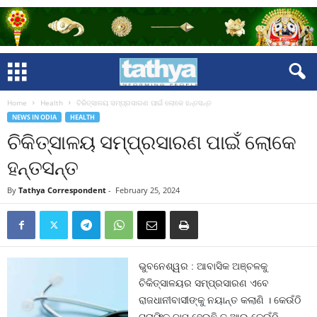
Home
Health
ଚିକିତ୍ସାଳୟ ସମ୍ପ୍ରସାରଣ ପାଇଁ ଲୋକେ ହନ୍ତସନ୍ତ
NEWS IN ODIA
HEALTH
ଚିକିତ୍ସାଳୟ ସମ୍ପ୍ରସାରଣ ପାଇଁ ଲୋକେ
ହନ୍ତସନ୍ତ
By
Tathya Correspondent
-
February 25, 2024
ଭୁବନେଶ୍ୱର : ଆବାସିକ ଅଞ୍ଚଳକୁ
ଚିକିତ୍ସାଳୟର ସମ୍ପ୍ରସାରଣ ଏବେ
ରାଜଧାନୀବାସୀଙ୍କୁ ନୟାନ୍ତ କଲାଣି । କେଉଁଠି