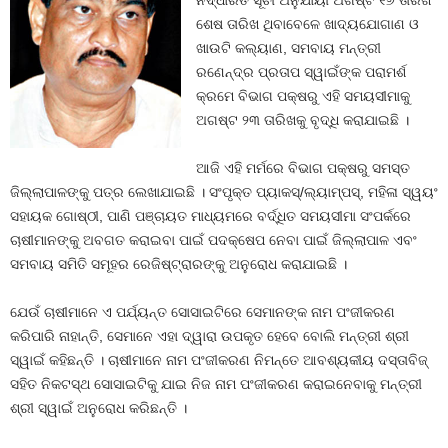
ନିର୍ଦ୍ଧାରିତ ସୂଚୀ ଅନୁଯାୟୀ ଅଗଷ୍ଟ ୧୬ ତାରିଖ
ଶେଷ ତାରିଖ ଥିବାବେଳେ ଖାଦ୍ୟଯୋଗାଣ ଓ
ଖାଉଟି କଲ୍ୟାଣ, ସମବାୟ ମନ୍ତ୍ରୀ
ରଣେନ୍ଦ୍ର ପ୍ରତାପ ସ୍ୱାଇଁଙ୍କ ପରାମର୍ଶ
କ୍ରମେ ବିଭାଗ ପକ୍ଷରୁ ଏହି ସମୟସୀମାକୁ
ଅଗଷ୍ଟ ୨୩ ତାରିଖକୁ ବୃଦ୍ଧି କରାଯାଇଛି ।
ଆଜି ଏହି ମର୍ମରେ ବିଭାଗ ପକ୍ଷରୁ ସମସ୍ତ
ଜିଲ୍ଲାପାଳଙ୍କୁ ପତ୍ର ଲେଖାଯାଇଛି । ସଂପୃକ୍ତ ପ୍ୟାକସ୍‌/ଲ୍ୟାମ୍ପସ୍‌, ମହିଳା ସ୍ୱୟଂ
ସହାୟକ ଗୋଷ୍ଠୀ, ପାଣି ପଞ୍ଚାୟତ ମାଧ୍ୟମରେ ବର୍ଦ୍ଧିତ ସମୟସୀମା ସଂପର୍କରେ
ଚାଷୀମାନଙ୍କୁ ଅବଗତ କରାଇବା ପାଇଁ ପଦକ୍ଷେପ ନେବା ପାଇଁ ଜିଲ୍ଲାପାଳ ଏବଂ
ସମବାୟ ସମିତି ସମୂହର ରେଜିଷ୍ଟ୍ରାରଙ୍କୁ ଅନୁରୋଧ କରାଯାଇଛି ।
ଯେଉଁ ଚାଷୀମାନେ ଏ ପର୍ଯ୍ୟନ୍ତ ସୋସାଇଟିରେ ସେମାନଙ୍କ ନାମ ପଂଜୀକରଣ
କରିପାରି ନାହାନ୍ତି, ସେମାନେ ଏହା ଦ୍ୱାରା ଉପକୃତ ହେବେ ବୋଲି ମନ୍ତ୍ରୀ ଶ୍ରୀ
ସ୍ୱାଇଁ କହିଛନ୍ତି । ଚାଷୀମାନେ ନାମ ପଂଜୀକରଣ ନିମନ୍ତେ ଆବଶ୍ୟକୀୟ ଦସ୍ତାବିଜ୍‌
ସହିତ ନିକଟସ୍ଥ ସୋସାଇଟିକୁ ଯାଇ ନିଜ ନାମ ପଂଜୀକରଣ କରାଇନେବାକୁ ମନ୍ତ୍ରୀ
ଶ୍ରୀ ସ୍ୱାଇଁ ଅନୁରୋଧ କରିଛନ୍ତି ।