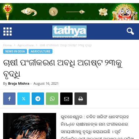
Home
Agriculture
ଚାଷୀ ପଂଜୀକରଣ ଅବଧି ଅଗଷ୍ଟ ୨୩କୁ ବୃଦ୍ଧି
NEWS IN ODIA
AGRICULTURE
ଚାଷୀ ପଂଜୀକରଣ ଅବଧି ଅଗଷ୍ଟ ୨୩କୁ
ବୃଦ୍ଧି
By
Braja Mishra
-
August 16, 2021
ଭୁବନେଶ୍ୱର : ଚଳିତ ଖରିଫ ଧାନସଂଗ୍ରହ
ନିମନ୍ତେ ଚାଷୀମାନଙ୍କ ନାମ ପଂଜୀକରଣର
ସମୟସୀମାକୁ ବୃଦ୍ଧି କରାଯାଇଛି । ପୂର୍ବ