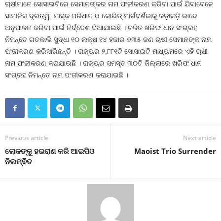
ଚାଷୀମାନେ ସୋସାଇଟିରେ ସେମାନଙ୍କର ନାମ ପଂଜୀକରଣ କରିବା ପାଇଁ ଯିବାବେଳେ
ସାମାଜିକ ଦୂରତ୍ୱ, ମାସ୍କ ପରିଧାନ ଓ କୋଭିଡ୍‌ ମାର୍ଗଦର୍ଶିକାକୁ କଡ଼ାକଡ଼ି ଭାବେ
ଅନୁପାଳନ କରିବା ପାଇଁ ନିର୍ଦ୍ଦେଶ ଦିଆଯାଇଛି । ଚଳିତ ଖରିଫ ଧାନ ସଂଗ୍ରହ
ନିମନ୍ତେ ଗତକାଲି ସୁଦ୍ଧା ୧୦ ଲକ୍ଷ ୧୪ ହଜାର ୭୩୫ ଜଣ ଚାଷୀ ସେମାନଙ୍କ ନାମ
ପଂଜୀକରଣ କରିସାରିଛନ୍ତି । ରାଜ୍ୟର ୨,୮୮୧ଟି ସୋସାଇଟି ମାଧ୍ୟମରେ ଏହି ଚାଷୀ
ନାମ ପଂଜୀକରଣ କରାଯାଉଛି । ରାଜ୍ୟର ସମସ୍ତ ୩୦ଟି ଜିଲ୍ଲାରେ ଖରିଫ ଧାନ
ସଂଗ୍ରହ ନିମନ୍ତେ ନାମ ପଂଜୀକରଣ କରାଯାଇଛି ।
Previous article
Next article
ଲୋକଙ୍କୁ ହଇରାଣ କରି ଆଇପିଓ
Maoist Trio Surrender
ନିଲମ୍ବିତ