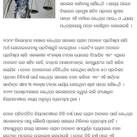
ସରକାର ଜାଣିବାକୁ ଚାହିଁଛନ୍ତି । ରାଜ୍ୟ ଆଇନ
ବିଭାଗର ପ୍ରମୁଖ ସଚିବ ପ୍ରତାପ କୁମାର
ପାତ୍ର ଏହି ମର୍ମରେ କେନ୍ଦ୍ର ଆଇନ୍‍ ଓ ନ୍ୟାୟ
ମନ୍ତ୍ରାଳୟକୁ ପତ୍ର ଲେଖିଥିବା ଜଣାଯାଇଛି ।
୨୦୦୯ ଡିସେମ୍ବର ମାସରେ କେନ୍ଦ୍ର ସରକାର ଗ୍ରାମ ଅଦାଲତ ପ୍ରତିଷ୍ଠା ଲାଗି
ଅର୍ଥ ଯୋଗାଇଦେବାକୁ ପ୍ରତିଶ୍ରୁତି ଦେଇଥିଲେ । ଗୋଟିଏ ଗ୍ରାମ ଅଦାଲତ
ପ୍ରତିଷ୍ଠା ଲାଗି ଏକକାଳୀନ ୧୮ଲକ୍ଷ ଟଙ୍କା ଯୋଗାଇ ଦିଆଯିବ ଏବଂ ଏଥିରେ
ଅଦାଲତ ଘର ସହିତ ଗାଡି, ଦପ୍ତର ଆସବାବପତ୍ର, କମ୍ପ୍ୟୁଟର ଆଦି ଖରିଦ
କରାଯିବ । ତେବେ ଅଦାଲତରେ ଦୈନିନ୍ଦିନ ହେଉଥିବା ଖର୍ଚ୍ଚର ୫୦ ପ୍ରତିଶତ
ପ୍ରଥମ ତିନିବର୍ଷ ପାଇଁ କେନ୍ଦ୍ର ସରକାର ବହନ କରିବେ ଏବଂ ଏହି ଖର୍ଚ୍ଚର
ସର୍ବୋଚ୍ଚ ସୀମା ୩.୨ଲକ୍ଷ ଟଙ୍କା ଧାର୍ଯ୍ୟ ହୋଇଥିବା ଶ୍ରୀ ପାତ୍ର କହିଛନ୍ତି ।
୨୦୨୧ ଅଗଷ୍ଟମାସରେ କେନ୍ଦ୍ର ସରକାରଙ୍କ ଦ୍ୱାରା ଜାରି ସଂଶୋଧିତ
ନିୟମାବଳୀରେ ମଧ୍ୟ ଅନୁରୂପ ବ୍ୟବସ୍ଥା ଥିଲା ।
ତେବେ ପରିବର୍ତ୍ତିତ ନିୟମାବଳୀରେ ତିନି ବର୍ଷ ପରେ ଗ୍ରାମ ଅଦାଲତ ପାଇଁ କେନ୍ଦ୍ର
ସରକାରଙ୍କ ଠାରୁ କୌଣସି ପ୍ରକାର ସହାୟତା ମିଳିବାର ବ୍ୟବସ୍ଥା ନାହିଁ ।
ଫଳସ୍ୱରୂପ ରାଜ୍ୟ ସରକାର ଗ୍ରାମ ଅଦାଲତ ସମ୍ପୂର୍ଣ୍ଣ ବ୍ୟୟଭାର ବହନ
କରୁଥିବା ପତ୍ରରେ ଉଲ୍ଲେଖ କରାଯାଇଛି । ତେବେ ତିନି ବର୍ଷ ପରେ ଏହି