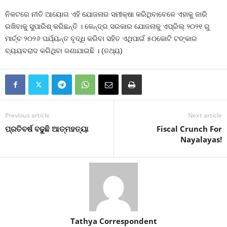
ନିକଟରେ ନୀତି ଆୟୋଗ ଏହି ଯୋଜନାର ସମୀକ୍ଷା କରିଥିବାବେଳେ ଏହାକୁ ଜାରି
ରଖିବାକୁ ସୁପାରିଶ୍‍ କରିଛନ୍ତି । କେନ୍ଦ୍ର ସରକାର ଯୋଜନାକୁ ଏପ୍ରିଲ୍‍ ୨୦୨୧ ରୁ
ମାର୍ଚ୍ଚ ୨୦୨୬ ପର୍ଯ୍ୟନ୍ତ ବୃଦ୍ଧି କରିବା ସହିତ ଏଥିପାଇଁ ୫୦କୋଟି ଟଙ୍କାର
ବ୍ୟୟବରାଦ କରିଥିବା ଜଣାଯାଇଛି । (ତଥ୍ୟ)
Previous article
Next article
ପ୍ରତିବର୍ଷ ବଢୁଛି ଆତ୍ମହତ୍ୟା
Fiscal Crunch For
Nayalayas!
Tathya Correspondent