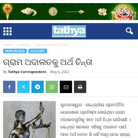
Home
Judiciary
ଗ୍ରାମ ଅଦାଲତକୁ ଅର୍ଥ ଚିନ୍ତା
NEWS IN ODIA
JUDICIARY
ଗ୍ରାମ ଅଦାଲତକୁ ଅର୍ଥ ଚିନ୍ତା
By
Tathya Correspondent
-
May 6, 2022
ଭୁବନେଶ୍ୱର : କେନ୍ଦ୍ରୀୟ ପ୍ରବର୍ତ୍ତିତ
ଯୋଜନାରେ ପ୍ରତିଷ୍ଠା ହୋଇଥିବା ଗ୍ରାମ
ଅଦାଲତଗୁଡିକୁ ଏବେ ଅର୍ଥ ଚିନ୍ତା ଘାରିଲାଣି ।
କେନ୍ଦ୍ର ସରକାର ଏହିସବୁ ଅଦାଲତ ପାଇଁ
ଆଉ ଅର୍ଥ ଦେବେ କି ନାହିଁ ସେଥି ନେଇ ରାଜ୍ୟ