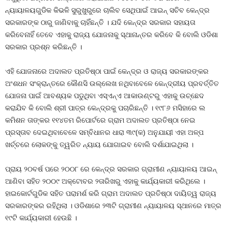
ନ୍ୟାୟାଳୟଗୁଡିକ କିଭଳି ସୁରୁଖୁରୁରେ ଚାଲିବ ସେଥିପାଇଁ ଆଇନ୍‍ ସଚିବ କେନ୍ଦ୍ର
ସରକାରଙ୍କ ଠାରୁ ଜାଣିବାକୁ ଚାହିଁଛନ୍ତି । ଯଦି କେନ୍ଦ୍ର ସରକାର ସହାୟତା
କରିବେନାହିଁ ତେବେ ଏହାକୁ ରାଜ୍ୟ ଯୋଜନାକୁ ସ୍ଥାନାନ୍ତର କରିବେ କି ବୋଲି ଓଡିଶା
ସରକାର ପ୍ରଶ୍ନ କରିଛନ୍ତି ।
ଏହି ଯୋଜନାରେ ଅଦାଲତ ପ୍ରତିଷ୍ଠା ପାଇଁ କେନ୍ଦ୍ର ଓ ରାଜ୍ୟ ସରକାରଙ୍କର
ଅଂଶଧନ ସଂକ୍ରାନ୍ତରେ କୌଣସି ଉଲ୍ଲେଖ ନଥିବାବେଳେ କେନ୍ଦ୍ରୀୟ ପ୍ରବର୍ତ୍ତିତ
ଯୋଜନା ପାଇଁ ଆବଶ୍ୟକ ପଡୁଥିବା ଏସ୍‍ଏନ୍‍ଏ ଆକାଉଣ୍ଟରୁ ଏହାକୁ ଉଚ୍ଛେଦ
କରାଯିବ କି ବୋଲି ଶ୍ରୀ ପାତ୍ର କେନ୍ଦ୍ରକୁ ପଚାରିଛନ୍ତି । ୧୯୮୬ ମସିହାରେ ଲ
କମିଶନ ତାଙ୍କର ୧୧୪ତମ ରିପୋର୍ଟରେ ଗ୍ରାମ ଅଦାଲତ ପ୍ରତିଷ୍ଠା ନେଇ
ପ୍ରସ୍ତାବ ଦେଇଥିବାବେଳେ ସମ୍ବିଧାନର ଧାରା ୩୯(କ) ଅନୁଯାୟୀ ଏହା ଅଳ୍ପ
ଖର୍ଚ୍ଚରେ ଲୋକଙ୍କୁ ତ୍ୱରିତ ନ୍ୟାୟ ଯୋଗାଇବ ବୋଲି ଦର୍ଶାଯାଇଥିଲା ।
ପ୍ରାୟ ୨୦ବର୍ଷ ପରେ ୨୦୦୮ ରେ କେନ୍ଦ୍ର ସରକାର ଗ୍ରାମୀଣ ନ୍ୟାୟାଳୟ ଆଇନ୍‍
ଆଣିବା ସହିତ ୨୦୦୯ ଅକ୍ଟୋବର ୨ତାରିଖରୁ ଏହାକୁ କାର୍ଯ୍ୟକାରୀ କରିଥିଲେ ।
ହାଇକୋର୍ଟଗୁଡିକ ସହିତ ପରାମର୍ଶ କରି ଗ୍ରାମ ଅଦାଲତ ପ୍ରତିଷ୍ଠା ଦାୟିତ୍ୱ ରାଜ୍ୟ
ସରକାରଙ୍କର ରହିଥିଲା । ଓଡିଶାରେ ୨୩ଟି ଗ୍ରାମୀଣ ନ୍ୟାୟାଳୟ ସ୍ଥାନରେ ମାତ୍ର
୧୯ଟି କାର୍ଯ୍ୟକାରୀ ହେଉଛି ।