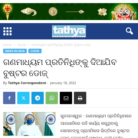
Home
Covid
ଗଣମାଧ୍ୟମ ପ୍ରତିନିଧିଙ୍କୁ ଦିଆଯିବ ବୁଷ୍ଟର ଡୋଜ୍‍
NEWS IN ODIA
COVID
ଗଣମାଧ୍ୟମ ପ୍ରତିନିଧିଙ୍କୁ ଦିଆଯିବ
ବୁଷ୍ଟର ଡୋଜ୍‍
By
Tathya Correspondent
-
January 18, 2022
ଭୁବନେଶ୍ୱର : ଗଣମାଧ୍ୟମ ପ୍ରତିନିଧିମାନେ
ଆଗଧାଡିରେ ରହି କାର୍ଯ୍ୟ କରୁଥିବାରୁ
ସେମାନଙ୍କୁ ପ୍ରାଥମିକତା ଭିତ୍ତିରେ ବୁଷ୍ଟର