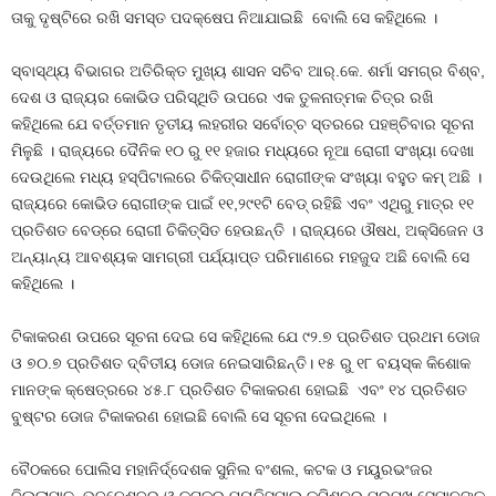
ତାକୁ ଦୃଷ୍ଟିରେ ରଖି ସମସ୍ତ ପଦକ୍ଷେପ ନିଆଯାଇଛି ବୋଲି ସେ କହିଥିଲେ ।
ସ୍ବାସ୍ଥ୍ୟ ବିଭାଗର ଅତିରିକ୍ତ ମୁଖ୍ୟ ଶାସନ ସଚିବ ଆର୍‌.କେ. ଶର୍ମା ସମଗ୍ର ବିଶ୍ବ,
ଦେଶ ଓ ରାଜ୍ୟର କୋଭିଡ ପରିସ୍ଥିତି ଉପରେ ଏକ ତୁଳନାତ୍ମକ ଚିତ୍ର ରଖି
କହିଥିଲେ ଯେ ବର୍ତ୍ତମାନ ତୃତୀୟ ଲହରୀର ସର୍ବୋଚ୍ଚ ସ୍ତରରେ ପହଞ୍ଚିବାର ସୂଚନା
ମିଳୁଛି । ରାଜ୍ୟରେ ଦୈନିକ ୧୦ ରୁ ୧୧ ହଜାର ମଧ୍ୟରେ ନୂଆ ରୋଗୀ ସଂଖ୍ୟା ଦେଖା
ଦେଉଥିଲେ ମଧ୍ୟ ହସ୍‌ପିଟାଲରେ ଚିକିତ୍ସାଧୀନ ରୋଗୀଙ୍କ ସଂଖ୍ୟା ବହୁତ କମ୍‌ ଅଛି ।
ରାଜ୍ୟରେ କୋଭିଡ ରୋଗୀଙ୍କ ପାଇଁ ୧୧,୨୯୧ଟି ବେଡ୍‌ ରହିଛି ଏବଂ ଏଥିରୁ ମାତ୍ର ୧୧
ପ୍ରତିଶତ ବେଡ୍‌ରେ ରୋଗୀ ଚିକିତ୍ସିତ ହେଉଛନ୍ତି । ରାଜ୍ୟରେ ଔଷଧ, ଅକ୍‌ସିଜେନ ଓ
ଅନ୍ୟାନ୍ୟ ଆବଶ୍ୟକ ସାମଗ୍ରୀ ପର୍ଯ୍ୟାପ୍ତ ପରିମାଣରେ ମହଜୁଦ ଅଛି ବୋଲି ସେ
କହିଥିଲେ ।
ଟିକାକରଣ ଉପରେ ସୂଚନା ଦେଇ ସେ କହିଥିଲେ ଯେ ୯୨.୭ ପ୍ରତିଶତ ପ୍ରଥମ ଡୋଜ
ଓ ୭୦.୭ ପ୍ରତିଶତ ଦ୍ବିତୀୟ ଡୋଜ ନେଇସାରିଛନ୍ତି। ୧୫ ରୁ ୧୮ ବୟସ୍କ କିଶୋକ
ମାନଙ୍କ କ୍ଷେତ୍ରରେ ୪୫.୮ ପ୍ରତିଶତ ଟିକାକରଣ ହୋଇଛି ଏବଂ ୧୪ ପ୍ରତିଶତ
ବୁଷ୍ଟର ଡୋଜ ଟିକାକରଣ ହୋଇଛି ବୋଲି ସେ ସୂଚନା ଦେଇଥିଲେ ।
ବୈଠକରେ ପୋଲିସ ମହାନିର୍ଦ୍ଦେଶକ ସୁନିଲ ବଂଶଲ, କଟକ ଓ ମୟୁରଭଂଜର