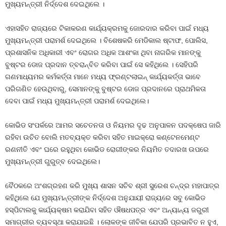
ମୁଖ୍ୟମନ୍ତ୍ରୀ ନିର୍ଦ୍ଦେଶ ଦେଇଥିଲେ ।
ଏହାସହିତ ରାଜ୍ୟରେ ଟିକାକରଣ କାର୍ଯ୍ୟକ୍ରମକୁ ଜୋରଦାର କରିବା ପାଇଁ ମଧ୍ୟ
ମୁଖ୍ୟମନ୍ତ୍ରୀ ପରାମର୍ଶ ଦେଇଥିଲେ । ବିଶେଷକରି ମେଡିକାଲ ଷ୍ଟାଫ, ପୋଲିସ,
ପ୍ରଶାସନିକ ଅଧିକାରୀ ଏବଂ ରୋଗର ଅଧିକ ଆଶଂକା ଥିବା ନାଗରିକ ମାନଙ୍କୁ
ବୁଷ୍ଟର ଡୋଜ ପ୍ରଦାନ ତ୍ବରାନ୍ବିତ କରିବା ପାଇଁ ସେ କହିଥିଲେ । ସେହିପରି
ଗଣମାଧ୍ୟମର କର୍ମକର୍ତ୍ତା ମାନେ ମଧ୍ୟ ଫ୍ରଣ୍ଟଲାଇନ୍‍ କାର୍ଯ୍ୟକର୍ତ୍ତା ଭାବେ
ପରିଗଣିତ ହେଉଥିବାରୁ, ସେମାନଙ୍କୁ ବୁଷ୍ଟର ଡୋଜ ପ୍ରଦାନରେ ପ୍ରାଥମିକତା
ଦେବା ପାଇଁ ମଧ୍ୟ ମୁଖ୍ୟମନ୍ତ୍ରୀ ପରାମର୍ଶ ଦେଇଥିଲେ।
କୋଭିଡ ସଂପର୍କରେ ଆମର ସଚେତନତା ଓ ନିୟମର ଦୃଢ ଅନୁପାଳନ ପଦକ୍ଷେପ ଜାରି
ରହିବା ଉଚିତ ବୋଲି ମତବ୍ୟକ୍ତ କରିବା ସହିତ ମାଇକ୍ରୋ କଣ୍ଟେନମେଣ୍ଟ
ରଣନୀତି ଏବଂ ଘରେ ରହୁଥିବା କୋଭିଡ ରୋଗୀଙ୍କର ନିୟମିତ ତଦାରଖ ଉପରେ
ମୁଖ୍ୟମନ୍ତ୍ରୀ ଗୁରୁତ୍ବ ଦେଇଥିଲେ।
ବୈଠକରେ ଅଂଶଗ୍ରହଣ କରି ମୁଖ୍ୟ ଶାସନ ସଚିବ ଶ୍ରୀ ସୁରେଶ ଚନ୍ଦ୍ର ମହାପାତ୍ର
କହିଥିଲେ ଯେ ମୁଖ୍ୟମନ୍ତ୍ରୀଙ୍କ ନିର୍ଦ୍ଦେଶ ଅନୁଯାୟୀ ରାଜ୍ୟରେ ସବୁ କୋଭିଡ
ହସ୍‌ପିଟାଲକୁ କାର୍ଯ୍ୟକ୍ଷମ କରାଯିବା ସହିତ ଔଷଧପତ୍ର ଏବଂ ଅନ୍ୟାନ୍ୟ ଜରୁରୀ
ସମାଗ୍ରୀର ବ୍ୟବସ୍ଥା କରାଯାଇଛି । ଲୋକଙ୍କ ଜୀବିକା ଯେପରି ପ୍ରଭାବିତ ନ ହୁଏ,