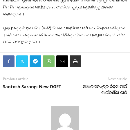
ଜିଲ୍ଲାପାଳ, ଭୁବନେଶ୍ବର ଓ କଟକର ମ୍ୟୁନିସ୍‌ପାଲ କମିଶନର ପ୍ରମୁଖ ସେମାନଙ୍କ
ନିଜ ନିଜ କ୍ଷେତ୍ରର କାର୍ଯ୍ୟକ୍ରମ ସଂପର୍କରେ ମୁଖ୍ୟମନ୍ତ୍ରୀଙ୍କୁ ଅବଗତ
କରାଇଥିଲେ ।
ମୁଖ୍ୟମନ୍ତ୍ରୀଙ୍କ ସଚିବ (୫-ଟି) ଭି.କେ. ପାଣ୍ଡିଆନ ବୈଠକ ପରିଚାଳନା କରିଥିଲେ
। ବୈଠକରେ ଉନ୍ନୟନ କମିଶନର ଏବଂ ବିଭିନ୍ନ ବିଭାଗର ପ୍ରମୁଖ ସଚିବ ଓ ସଚିବ
ମାନେ ଉପସ୍ଥିତ ଥିଲେ ।
Previous article
Next article
Santosh Sarangi New DGFT
ସାଧାରଣତନ୍ତ୍ର ଦିବସ ପାଇଁ
ମାର୍ଗଦର୍ଶିକା ଜାରି