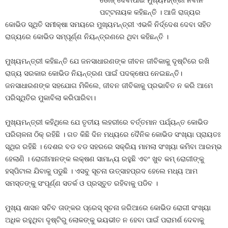
ଡୋଜ୍‍ ଦେବାପାଇଁ ମୁଖ୍ୟମନ୍ତ୍ରୀ ନବୀନ
ପଟ୍ଟନାୟକ କହିଛନ୍ତି । ଆଜି ରାଜ୍ୟର
କୋଭିଡ ସ୍ଥିତି ସମୀକ୍ଷା ସମୟରେ ମୁଖ୍ୟମନ୍ତ୍ରୀ ଏଭଳି ନିର୍ଦ୍ଦେଶ ଦେବା ସହିତ
ରାଜ୍ୟରେ କୋଭିଡ ସମ୍ପୂର୍ଣ୍ଣ ନିୟନ୍ତ୍ରଣରେ ଥିବା କହିଛନ୍ତି ।
ମୁଖ୍ୟମନ୍ତ୍ରୀ କହିଛନ୍ତି ଯେ ଜନସାଧାରଣଙ୍କ ଜୀବନ ଜୀବିକାକୁ ଦୃଷ୍ଟିରେ ରଖି
ରାଜ୍ୟ ସରକାର କୋଭିଡ ନିୟନ୍ତ୍ରଣ ପାଇଁ ପଦକ୍ଷେପ ନେଇଛନ୍ତି।
ଜନସାଧାରଣଙ୍କ ସହଯୋଗ ମିଳିଲେ, ଜୀବନ ଜୀବିକାକୁ ପ୍ରଭାବିତ ନ କରି ଆମେ
ପରିସ୍ଥିତିର ମୁକାବିଲା କରିପାରିବା।
ମୁଖ୍ୟମନ୍ତ୍ରୀ କହିଥିଲେ ଯେ ତୃତୀୟ ଲହରୀରେ ବର୍ତ୍ତମାନ ପର୍ଯ୍ୟନ୍ତ କୋଭିଡ
ପରିଚାଳନା ଠିକ୍‌ ରହିଛି । ଗତ କିଛି ଦିନ ମଧ୍ୟରେ ଦୈନିକ କୋଭିଡ ସଂଖ୍ୟା ପ୍ରାୟତଃ
ସ୍ଥିର ରହିଛି । ଦେଶର ବଡ ବଡ ସହରରେ ସକ୍ରିୟ ମାମଲା ସଂଖ୍ୟା କମିବା ଆରମ୍ଭ
ହେଲାଣି । ରୋଗୀମାନଙ୍କ ଲକ୍ଷଣ ସାମାନ୍ୟ ରହୁଛି ଏବଂ ଖୁବ କମ୍‌ ରୋଗୀଙ୍କୁ
ହସ୍‌ପିଟାଲ ଯିବାକୁ ପଡୁଛି । ଏସବୁ ସୂଚନା ଉତ୍ସାହପ୍ରଦ ହେଲେ ମଧ୍ୟ ଆମ
ସମସ୍ତଙ୍କୁ ସଂପୂର୍ଣ୍ଣ ସତର୍କ ଓ ପ୍ରସ୍ତୁତ ରହିବାକୁ ପଡିବ ।
ମୁଖ୍ୟ ଶାସନ ସଚିବ ତାଙ୍କର ପ୍ରେସ୍‌ ସୂଚନା ଜରିଆରେ କୋଭିଡ ରୋଗୀ ସଂଖ୍ୟା
ଅଧିକ ରହୁଥିବା ଦୃଷ୍ଟିରୁ ଲୋକଙ୍କୁ ଭୟଭୀତ ନ ହେବା ପାଇଁ ପରାମର୍ଶ ଦେବାକୁ