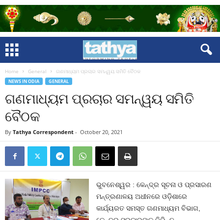
Home
General
ଗଣମାଧ୍ୟମ ପ୍ରଚାର ସମନ୍ୱୟ ସମିତି ବୈଠକ
NEWS IN ODIA
GENERAL
ଗଣମାଧ୍ୟମ ପ୍ରଚାର ସମନ୍ୱୟ ସମିତି
ବୈଠକ
By
Tathya Correspondent
-
October 20, 2021
ଭୁବନେଶ୍ୱର : କେନ୍ଦ୍ର ସୂଚନା ଓ ପ୍ରସାରଣ
ମନ୍ତ୍ରଣାଳୟ ଅଧୀନରେ ଓଡ଼ିଶାରେ
କାର୍ଯ୍ୟରତ ସମସ୍ତ ଗଣମାଧ୍ୟମ ବିଭାଗ,