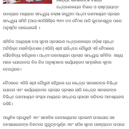
କେନ୍ଦ୍ର ସରକାରଙ୍କ ବିଭିନ୍ନ
ମନ୍ତ୍ରଣାଳୟର ବିଭାଗ ଓ ରାଷ୍ଟ୍ରାୟତ୍ତ
ଉଦ୍ୟୋଗ ମଧ୍ୟରେ ସମନ୍ୱୟ ରକ୍ଷା କରୁଥିବା ଆନ୍ତଃ ଗଣମାଧ୍ୟମ ପ୍ରଚାର
ସମନ୍ୱୟ ସମିତି (ଆଇଏମପିସିସି)ର ୩୭୧ ତମ ବୈଠକ ଆଜି ଭୁବନେଶ୍ୱର ଠାରେ
ଅନୁଷ୍ଠିତ ହୋଇଯାଇଛି ।
ସମିତିର ଅଧ୍ୟକ୍ଷ ତଥା ସୂଚନା ପ୍ରସାରଣ ମନ୍ତ୍ରଣାଳୟର ଓଡ଼ିଶା ପ୍ରାନ୍ତ
ଅତିରିକ୍ତ ମହାନିର୍ଦ୍ଦେଶକ (ଏଡିଜି) ଶ୍ରୀ ରାଜିନ୍ଦର ଚୌଧୁରୀ ଏହି ବୈଠକରେ
ପୌରହିତ୍ୟ କରିଥିଲେ। ଆନ୍ତଃ ଗଣମାଧ୍ୟମ ପ୍ରଚାର ସମନ୍ୱୟ ସମିତିର ସଭ୍ୟ
ମାନେ ଯୋଗଦେଇ ନିଜ ନିଜ ଅନୁଷ୍ଠାନର କାର୍ଯ୍ୟକ୍ରମ ସମ୍ପର୍କରେ ସୂଚନା
ଦେଇଥିଲେ।
ବୈଠକରେ ଏଡିଜି ଶ୍ରୀ ଚୌଧୁରୀ କହିଥିଲେ ଯେ କେନ୍ଦ୍ର ସରକାରଙ୍କ ବିଭିନ୍ନ
ଯୋଜନା ଏବଂ କାର୍ଯ୍ୟକ୍ରମର ପ୍ରଚାର ପ୍ରସାର ଲାଗି କେନ୍ଦ୍ର ସରକାରଙ୍କ
ବିଭିନ୍ନ ଗଣମାଧ୍ୟମ ସଂସ୍ଥା ମଧ୍ୟରେ ସମନ୍ବୟ ସ୍ଥାପନ କରିବାର ଆବଶ୍ୟକତା
ରହିଛି।
ଆଧୁନିକ ପ୍ରଯୁକ୍ତି ଏବଂ ସାମାଜିକ ଗଣମାଧ୍ୟମର ପ୍ରଭାବୀ ଉପଯୋଗ ସହ
ଜନସାଧାରଣଙ୍କ ନିକଟରେ ଗୁରୁତ୍ବପୂର୍ଣ୍ଣ ଏବଂ ସଠିକ ସୂଚନା ପହଞ୍ଚାଇବା ଉପରେ