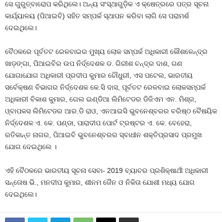
ସେ ଗୁରୁତ୍ବାରୋପ କରିଥିଲେ। ଅନ୍ୟ ସଂସ୍ଥାଗୁଡ଼ିକ ଏ କ୍ଷେତ୍ରରେ ପତ୍ର ସୂଚନା
କାର୍ଯ୍ୟାଳୟ (ପିଆଇବି) ସହିତ ସମ୍ପର୍କ ସ୍ଥାପନ କରିବା ଲାଗି ସେ ପରାମର୍ଶ
ଦେଇଥିଲେ।
ବୈଠକରେ ପୂର୍ବତଟ ରେଳବାଇର ମୁଖ୍ୟ ଲୋକ ସମ୍ପର୍କ ଅଧିକାରୀ କୌଶଳେନ୍ଦ୍ର
ଖାଡ଼ଙ୍ଗା, ପିଆଇବିର ଉପ ନିର୍ଦ୍ଦେଶକ ଡ. ଗିରୀଶ ଚନ୍ଦ୍ର ଦାଶ, ଗଣ
ଯୋଗାଯୋଗ ଅଧିକାରୀ ପ୍ରଦୀପ କୁମାର ଚୌଧୁରୀ, ଏସ ପଟେଲ, ଭାରତୀୟ
ସର୍ବେକ୍ଷଣ ବିଭାଗର ନିର୍ଦ୍ଦେଶକ କେ.ସି ଦାସ, ପୂର୍ବତଟ ରେଳବାଇ ଲୋକସମ୍ପର୍କ
ଅଧିକାରୀ ବିକାଶ କୁମାର, ଗେଲ ଇଣ୍ଡିଆ ଲିମିଟେଡର ଡିଜିଏମ ଏନ. ମିଶ୍ର,
ଓ୍ବାପକସ ଲିମିଟେଡର ଆର.ଡି ରାଓ, ଏନଆଇସି ଭୁବନେଶ୍ବରର ବରିଷ୍ଠ ବୈଷୟିକ
ନିର୍ଦ୍ଦେଶକ ଏ. କେ. ପଣ୍ଡା, ପାରାଦୀପ ପୋର୍ଟ ଟ୍ରଷ୍ଟର ଏ. କେ. ବେହେରା,
ରତିକାନ୍ତ ନାଗର, ପିଆଇବି ଭୁବନେଶ୍ବରର ସ୍ବାଧୀନ ଶକ୍ତିପ୍ରସାଦ ପ୍ରମୁଖ
ଯୋଗ ଦେଇଥିଲେ ।
ଏହି ବୈଠକରେ ଭାରତୀୟ ସୂଚନା ସେବା- 2019 ବ୍ୟାଚର ପ୍ରଶିକ୍ଷାର୍ଥୀ ଅଧିକାରୀ
ସନ୍ତୋଷ ଭି., ମନଦୀପ କୁମାର, ଶୀନମ ଜୈନ ଓ ନିକିତା ଯୋଶୀ ମଧ୍ୟ ଯୋଗ
ଦେଇଥିଲେ।