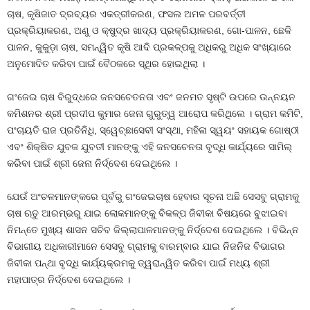
ଚାଷ, କୃଷିଜାତ ଦ୍ରବ୍ୟର ଏକତ୍ରୀକରଣ, ଫସଲ ଅମଳ ପରବର୍ତ୍ତୀ
ପ୍ରକ୍ରିୟାକରଣ, ଅଣୁ ଓ କ୍ଷୁଦ୍ର ଖାଦ୍ୟ ପ୍ରକ୍ରିୟାକରଣ, ଗୋ-ପାଳନ, ଛେଳି
ପାଳନ, କୁକୁଡ଼ା ଚାଷ, ସମନ୍ୱିତ କୃଷି ଆଦି ପ୍ରକଳ୍ପକୁ ଅଧିକରୁ ଅଧିକ ସଂଖ୍ୟାରେ
ଅନୁମୋଦିତ କରିବା ପାଇଁ ବୈଠକରେ ସ୍ଥିର ହୋଇଥିଲା ।
ଗଂଜେଇ ଚାଷ ବିରୁଦ୍ଧରେ ଜନସଚେତନତା ଏବଂ ଜନମତ ସୃଷ୍ଟି ଉପରେ ଉନ୍ନୟନ
କମିଶନର ଶ୍ରୀ ପ୍ରଦୀପ କୁମାର ଜେନା ଗୁରୁତ୍ୱ ଆରୋପ କରିଥିଲେ । ଗ୍ରାମ କମିଟି,
ପଂଚାୟତି ରାଜ ପ୍ରତିନିଧି, ସ୍ୱେଚ୍ଛାସେବୀ ସଂସ୍ଥା, ମହିଳା ସ୍ୱୟଂ ସହାୟକ ଗୋଷ୍ଠୀ
ଏବଂ ଶିକ୍ଷିତ ଯୁବକ ଯୁବତୀ ମାନଙ୍କୁ ଏହି ଜନସଚେନତା ବୃଦ୍ଧି କାର୍ଯ୍ୟରେ ସାମିଲ୍‌
କରିବା ପାଇଁ ଶ୍ରୀ ଜେନା ନିର୍ଦ୍ଦେଶ ଦେଇଥିଲେ ।
ଯେଉଁ ଅଂଚଳମାନଙ୍କରେ ପୂର୍ବରୁ ଗଂଜେଇଚାଷ ହେବାର ସୂଚନା ଅଛି ସେସବୁ ଗ୍ରାମକୁ
ଚାଷ ଋତୁ ଆରମ୍ଭରୁ ଯାଇ ଲୋକମାନଙ୍କୁ ବିକଳ୍ପ ଜିବୀକା ବିଷୟରେ ବୁଝାଇବା
ନିମନ୍ତେ ମୁଖ୍ୟ ଶାସନ ସଚିବ ଜିଲ୍ଲାପାଳମାନଙ୍କୁ ନିର୍ଦ୍ଦେଶ ଦେଇଥିଲେ । ବିଭିନ୍ନ
ବିଭାଗୀୟ ଅଧିକାରୀମାନେ ସେସବୁ ଗ୍ରାମକୁ ବାରମ୍ବାର ଯାଇ ନିଜନିଜ ବିଭାଗର
ଜିବୀକା ପନ୍ଥା ବୃଦ୍ଧି କାର୍ଯ୍ୟକ୍ରମକୁ ତ୍ୱରାନ୍ୱିତ କରିବା ପାଇଁ ମଧ୍ୟ ଶ୍ରୀ
ମହାପାତ୍ର ନିର୍ଦ୍ଦେଶ ଦେଇଥିଲେ ।