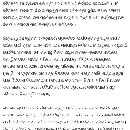
ବୈଠକରେ ଅଧ୍ୟକ୍ଷତା କରି ଶ୍ରୀ ମହାପାତ୍ର ଏହି ନିର୍ଦ୍ଦେଶ ଦେଇଛନ୍ତି । ଏହି
ବୈଠକରେ ଅବକାରୀ ବିଭାଗ ପ୍ରମୁଖ ଶାସନ ସଚିବ ଶ୍ରୀ ସୁଶିଲ କୁମାର ଲୋହନୀ
ବେଆଇନ୍‌ ଗଂଜେଇ ଚାଷ ପ୍ରତିରୋଧ ସମ୍ବନ୍ଧିତ ଆଇନ୍‌ଗତ ଏବଂ କାର୍ଯ୍ୟାନ୍ୱୟନ
ବିଷୟ ଆଲୋଚନା ପାଇଁ ଉପସ୍ଥାପନ କରିଥିଲେ ।
ଜିଲ୍ଲାଓ୍ୱାରୀ ସ୍ଥିତିର ସମୀକ୍ଷାକରି ପ୍ରବର୍ତ୍ତନ କାର୍ଯ୍ୟକ୍ରମକୁ ଅଧିକ ଶାଣିତ
କରିବା ପାଇଁ ମୁଖ୍ୟ ଶାସନ ସଚିବ ଶ୍ରୀ ମହାପାତ୍ର ନିର୍ଦ୍ଦେଶ ଦେଇଥିଲେ । ଏଥିପାଇଁ
ପୋଲିସ୍‌, ଅବକାରୀ ଏମଂ ରାଜସ୍ୱ ବିଭାଗ ଅଧିକାରୀମାନେ କ୍ଷେତ୍ର ସ୍ତରରେ
ସମନ୍ୱିତ ଭାବେ କାର୍ଯ୍ୟ କରିବାକୁ ଶ୍ରୀ ମହାପାତ୍ର ନିର୍ଦ୍ଦେଶ ଦେଇଥିଲେ ।
ଗଂଜେଇ ଚାଷ ହେଉଥିବା ଅଂଚଳର ସବୁ ପରିବାର ଏ ବେଆଇନ୍‌ କାର୍ଯ୍ୟରେ ସଂପୃକ୍ତ
ନୁହଁନ୍ତି । ସଂପୃକ୍ତ ଥିବା ଲୋକଙ୍କ ବିଷୟରେ ସୂଚନା ସଂଗ୍ରହ କରି କାର୍ଯ୍ୟାନୁଷ୍ଠାନ
ପାଇଁ ନିର୍ଦ୍ଦେଶ ଦିଆଯାଇଥିଲା । ଗଂଜେଇ ଚାଷ ଅଂଚଳ ଚିହ୍ନଟ କରିବା ନିମନ୍ତେ
ସାଟେଲାଇଟ୍‌ ଏବଂ ଡ୍ରୋନ୍‌ ବୈଷୟିକ କୌଶଳ ପ୍ରୟୋଗ କରିବା ପାଇଁ ମଧ୍ୟ
ବୈଠକରେ ନିଷ୍ପତ୍ତି ହୋଇଥିଲା ।
ଗଂଜେଇ ଚାଷ ଉପରେ ନିର୍ଭର କରି ଚଳୁଥିବା ଗରିବ ପରିବାରମାନଙ୍କ ନିମନ୍ତେ
ଲକ୍ଷ୍ୟଭେଦୀ ବିକଳ୍ପ ଜିବୀକା ନିର୍ବାହ ପନ୍ଥା ଓ ଯୋଜନାମାନ କାର୍ଯ୍ୟକାରୀ କରିବା
ପାଇଁ ଶ୍ରୀ ମହାପାତ୍ର ନିର୍ଦ୍ଦେଶ ଦେଇଥିଲେ । ଓଡ଼ିଶା ଜିବୀକା ନିର୍ବାହ ମିଶନ୍, ଜାତୀୟ
ଜିବୀକା ନିର୍ବାହ ମିଶନ୍‌, ମହାତ୍ମାଗାନ୍ଧି ନିଶ୍ଚିତ ରୋଜଗାର ସ୍କିମ୍‌, ଅର୍ଥକାରୀ ଫସଲ