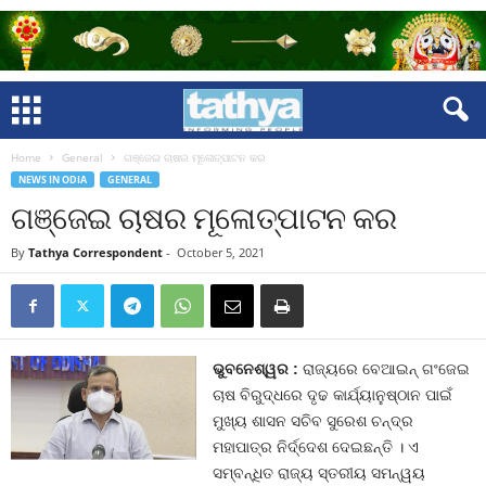
Home
General
ଗଞ୍ଜେଇ ଚାଷର ମୂଳୋତ୍ପାଟନ କର
NEWS IN ODIA
GENERAL
ଗଞ୍ଜେଇ ଚାଷର ମୂଳୋତ୍ପାଟନ କର
By
Tathya Correspondent
-
October 5, 2021
ଭୁବନେଶ୍ୱର
:
ରାଜ୍ୟରେ ବେଆଇନ୍‌ ଗଂଜେଇ
ଚାଷ ବିରୁଦ୍ଧରେ ଦୃଢ କାର୍ଯ୍ୟାନୁଷ୍ଠାନ ପାଇଁ
ମୁଖ୍ୟ ଶାସନ ସଚିବ ସୁରେଶ ଚନ୍ଦ୍ର
ମହାପାତ୍ର ନିର୍ଦ୍ଦେଶ ଦେଇଛନ୍ତି । ଏ
ସମ୍ବନ୍ଧିତ ରାଜ୍ୟ ସ୍ତରୀୟ ସମନ୍ୱୟ