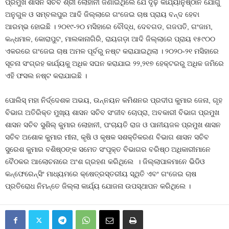
ପ୍ରମୁଖ ଶାସନ ସଚିବ ଶ୍ରୀ ଲୋହାନୀ ଜଣାଇଥିଲେ ଯେ ଦୃଢ଼ କାର୍ଯ୍ୟାନୁଷ୍ଠାନ ଯୋଗୁ
ଅନୁଗୁଳ ଓ ସମ୍ବଲପୁର ଆଦି ଜିଲ୍ଲାରେ ଗଂଜେଇ ଚାଷ ପ୍ରାୟ ବନ୍ଦ ହେବା
ଆରମ୍ଭ ହୋଇଛି । ୨୦୧୯-୨୦ ମସିହାରେ ବୌଦ୍ଧ, ଦେବଗଡ, ଗଜପତି, ଗଂଜାମ,
କନ୍ଧମାଳ, କୋରାପୁଟ, ମାଲକାନାଗିରି, ରାୟଗଡ଼ା ଆଦି ଜିଲ୍ଲାରେ ପ୍ରାୟ ୧୫୯୦୦
ଏକରରେ ଗଂଜେଇ ଚାଷ ଅମଳ ପୂର୍ବରୁ ନଷ୍ଟ କରାଯାଇଥିଲା । ୨୦୨୦-୨୧ ମସିହାରେ
ସୂଚନା ସଂଗ୍ରହ କାର୍ଯ୍ୟକୁ ଅଧିକ ସଘନ କରାଯାଇ ୨୨,୨୧୭ ହେକ୍ଟରରୁ ଅଧିକ ଜମିରେ
ଏହି ଫସଲ ନଷ୍ଟ କରାଯାଇଛି ।
ପୋଲିସ୍‌ ମହା ନିର୍ଦ୍ଦେଶକ ଅଭୟ, ଉନ୍ନୟନ କମିଶନର ପ୍ରଦୀପ କୁମାର ଜେନା, ଗୃହ
ବିଭାଗ ଅତିରିକ୍ତ ମୁଖ୍ୟ ଶାସନ ସଚିବ ସଂଜୀବ ଚୋପ୍ରା, ଅବକାରୀ ବିଭାଗ ପ୍ରମୁଖ
ଶାସନ ସଚିବ ସୁଶିଲ୍‌ କୁମାର ଲୋହାନୀ, ପଂଚାୟତି ରାଜ ଓ ପାନୀୟଜଳ ପ୍ରମୁଖ ଶାସନ
ସଚିବ ଅଶୋକ କୁମାର ମୀନା, କୃଷି ଓ କୃଷକ ସଶକ୍ତିକରଣ ବିଭାଗ ଶାସନ ସଚିବ
ସୁରେଶ କୁମାର ବଶିଷ୍ଠଙ୍କ ସମେତ ସଂପୃକ୍ତ ବିଭାଗର ବରିଷ୍ଠ ଅଧିକାରୀମାନେ
ବୈଠକର ଆଲୋଚନାରେ ଅଂଶ ଗ୍ରହଣ କରିଥିଲେ । ଜିଲ୍ଲାପାଳମାନେ ଭିଡିଓ
କନ୍‌ଫେରେନ୍‌ସିଂ ମାଧ୍ୟମରେ କ୍ଷେତ୍ରସ୍ତରୀୟ ସ୍ଥିତି ଏବଂ ଗଂଜେଇ ଚାଷ
ପ୍ରତିରୋଧ ନିମନ୍ତେ ଜିଲ୍ଲା କାର୍ଯ୍ୟ ଯୋଜନା ଉପସ୍ଥାପନ କରିଥିଲେ ।