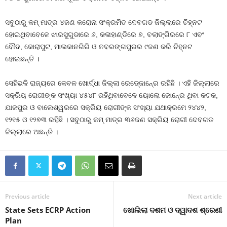
ସବୁଠାରୁ କମ୍‍ ମାତ୍ର ୪ଜଣ କରୋନା ସଂକ୍ରମିତ ଦେବଗଡ ଜିଲ୍ଲାରେ ଚିହ୍ନଟ
ହୋଇଥିବାବେଳେ ଝାରସୁଗୁଡାରେ ୬, କଳାହାଣ୍ଡିରେ ୭, ବଲାଙ୍ଗିରରେ ୮ ଏବଂ
ବୌଦ, କୋରାପୁଟ, ମାଲକାନଗିରି ଓ ନବରଙ୍ଗପୁରର ୯ଜଣ କରି ଚିହ୍ନଟ
ହୋଇଛନ୍ତି ।
ସେହିଭଳି ରାଜ୍ୟରେ କେବଳ ଖୋର୍ଦ୍ଧା ଜିଲ୍ଲା ରେଡ୍‍ଜୋନ୍‍ରେ ରହିଛି । ଏହି ଜିଲ୍ଲାରେ
ସକ୍ରିୟ ରୋଗୀଙ୍କ ସଂଖ୍ୟା ୪୫୪୮ ରହିଥିବାବେଳେ ୟୋଲୋ ଜୋନ୍‍ରେ ଥିବା କଟକ,
ଯାଜପୁର ଓ ବାଲେଶ୍ୱରରେ ସକ୍ରିୟ ରୋଗୀଙ୍କ ସଂଖ୍ୟା ଯଥାକ୍ରମେ ୨୪୪୨,
୧୨୧୫ ଓ ୧୨୭୩ ରହିଛି । ସବୁଠାରୁ କମ୍‍ ମାତ୍ର ୩୬ଜଣ ସକ୍ରିୟ ରୋଗୀ ଦେବଗଡ
ଜିଲ୍ଲାରେ ଅଛନ୍ତି ।
Previous article
Next article
State Sets ECRP Action
ଖୋଲିଲା ଦଶମ ଓ ଦ୍ୱାଦଶ ଶ୍ରେଣୀ
Plan