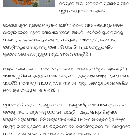
ରାଜ୍ୟରେ ଆଉ ୬୨ଜଣଙ୍କ ପ୍ରାଣହାନି ସହିତ
ମୃତ୍ୟୁସଂଖ୍ୟା ୫୫୭୪ ହୋଇଛି ।
ସରକାରୀ ସୂଚନା ମୁତାବକ ରାଜ୍ୟରେ ଗୋଟିଏ ଦିନରେ ଆଉ ୬୨ଜଣଙ୍କ ଜୀବନ
ଯାଇଥିବାବେଳେ ଏଥିରେ ଖୋରଧାର ୪୨ଜଣ ଅଛନ୍ତି । ସେହିଭଳି ସୁନ୍ଦରଗଡରୁ
୧୦ଜଣ ଥିବାବେଳେ କେନ୍ଦୁଝରରୁ ୫, ଯାଜପୁରରୁ ୨ ଏବଂ ପୁରୀ, କନ୍ଧମାଳ,
ଜଗତ୍‍ସିଂହପୁର ଓ ଗଞ୍ଜାମରୁ ଜଣେ କରି ଅଛନ୍ତି । ନୂଆ ୧୦ମୃତ୍ୟୁ ସହିତ
ସୁନ୍ଦରଗଡରେ ମୋଟ୍‍ ମୃତ୍ୟୁସଂଖ୍ୟା ୪୭୯ରେ ପହଞ୍ଚିଛି ।
ସେହିଭଳି ରାଜ୍ୟରେ ଆଉ ୧୬୩୭ ନୂଆ କରୋନା ଆକ୍ରାନ୍ତ ଚିହ୍ନଟ ହୋଇଛନ୍ତି ।
ଏମାନଙ୍କୁ ମିଶାଇ ରାଜ୍ୟରେ ମୋଟ୍‍ କରୋନା ଆକ୍ରାନ୍ତଙ୍କ ସଂଖ୍ୟା ୯,୬୯,୧୮୫ରେ
ପହଞ୍ଚିଛି । ଏମାନଙ୍କ ମଧ୍ୟରୁ ୯,୪୫,୧୭୭ ଜଣ ସୁସ୍ଥ ହୋଇଥିବାବେଳେ ସକ୍ରିୟ
ରୋଗୀଙ୍କ ସଂଖ୍ୟା ୧୮,୩୮୧ ରହିଛି ।
ନୂଆ ସଂକ୍ରମିତଙ୍କ ମଧ୍ୟରୁ ଖୋରଧା ଜିଲ୍ଲାରୁ ସର୍ବାଧିକ ୩୫୦ଜଣ ଥିବାବେଳେ
କଟକରୁ ୨୫୦ ଓ ଅନୁଗୁଳରୁ ୧୦୦ ଜଣ ଅଛନ୍ତି । ଅନ୍ୟ ସମସ୍ତ ଜିଲ୍ଲାରେ
ସଂକ୍ରମିତଙ୍କ ସଂଖ୍ୟା ତିନି ଅଙ୍କ ତଳେ ରହିଛି । ତେବେ ଉପକୂଳବର୍ତ୍ତୀ ଜିଲ୍ଲା
ମଧ୍ୟରୁ ବାଲେଶ୍ୱରରେ ୫୭,ଭଦ୍ରକରେ ୭୧, ଜଗତ୍‍ସିଂହପୁରରେ ୮୫, ଯାଜପୁରରେ
୮୦ ଓ ପୁରୀରେ ୭୮ଜଣ ନୂଆ ସଂକ୍ରମିତ ଚିହ୍ନଟ ହୋଇଛନ୍ତି ।