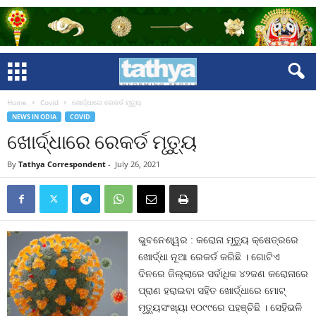
Home
Covid
ଖୋର୍ଦ୍ଧାରେ ରେକର୍ଡ ମୃତ୍ୟୁ
NEWS IN ODIA
COVID
ଖୋର୍ଦ୍ଧାରେ ରେକର୍ଡ ମୃତ୍ୟୁ
By
Tathya Correspondent
-
July 26, 2021
ଭୁବନେଶ୍ୱର : କରୋନା ମୃତ୍ୟୁ କ୍ଷେତ୍ରରେ
ଖୋର୍ଦ୍ଧା ନୂଆ ରେକର୍ଡ କରିଛି । ଗୋଟିଏ
ଦିନରେ ଜିଲ୍ଲାରେ ସର୍ବାଧିକ ୪୨ଜଣ କରୋନାରେ
ପ୍ରାଣ ହରାଇବା ସହିତ ଖୋର୍ଦ୍ଧାରେ ମୋଟ୍‍
ମୃତ୍ୟୁସଂଖ୍ୟା ୧୦୯୯ରେ ପହଞ୍ଚିଛି । ସେହିଭଳି