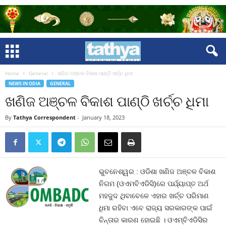
Home
General
ଖଣିଜ ଅଞ୍ଚଳ ବିକାଶ ପାଣ୍ଠି ଖର୍ଚ୍ଚ ଧିମା
NEWS IN ODIA
GENERAL
ଖଣିଜ ଅଞ୍ଚଳ ବିକାଶ ପାଣ୍ଠି ଖର୍ଚ୍ଚ ଧିମା
By
Tathya Correspondent
-
January 18, 2023
ଭୁବନେଶ୍ୱର : ଓଡିଶା ଖଣିଜ ଅଞ୍ଚଳ ବିକାଶ
ନିଗମ (ଓଏମବିଏଡିସି)ରେ ପର୍ଯ୍ୟାପ୍ତ ଅର୍ଥ
ମହଜୁଦ ଥିବାବେଳେ ଏହାର ଖର୍ଚ୍ଚ ପରିମାଣ
ଧିମା ରହିବା ଏବେ ରାଜ୍ୟ ସରକାରଙ୍କ ପାଇଁ
ଚିନ୍ତାର କାରଣ ହୋଇଛି । ଓଏମ୍‍ବିଏଡିସିର