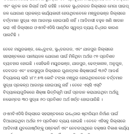
ଏବଂ ଭୂତଳ ଜଳ ରିଚାର୍ଜ ଆଦି ରହିଛି । ତେବେ ସୁନ୍ଦରଗଡ ଜିଲ୍ଲାରେ ମେଗା ପାଇପ୍‍
ଜଳ ଯୋଗାଣ ପ୍ରକଳ୍ପ କାର୍ଯ୍ୟକାରୀ ହେଉଥିବାବେଳେ ମଞ୍ଜୁରଭଞ୍ଜ ଜିଲ୍ଲାରେ
ବର୍ତ୍ତମାନ ସୁଦ୍ଧା ଏହା ଆରମ୍ଭ ହୋଇପାରି ନାହିଁ । ଆଦିବାସୀ ବହୁଳ ଖଣି ଖାଦାନ
ଭରା ଏହି ଜିଲ୍ଲାରେ ଓଏମବିଏଡିସି ପାଣ୍ଠିର ସ୍ୱଳ୍ପ ବ୍ୟୟ ଚିନ୍ତାର କାରଣ
ପାଲଟିଛି ।
ତେବେ ମୟୁରଭଞ୍ଜ, କେନ୍ଦୁଝର, ସୁନ୍ଦରଗଡ, ଏବଂ ଯାଜପୁର ଜିଲ୍ଲାରେ
ସହରାଞ୍ଚଳରେ ପାନୀୟଜଳ ଯୋଗାଣ ପାଇଁ ମିଳିଥିବା ଅର୍ଥର ୯୭ ପ୍ରତିଶତ
ବ୍ୟବହାର ହୋଇଛି । ସେହିଭଳି ମୟୁରଭଞ୍ଜ, ଯାଜପୁର, ଢେଙ୍କାନାଳ, ଅନୁଗୁଳ,
ଦେବଗଡ ଏବଂ ଝାରସୁଗୁଡା ଜିଲ୍ଲାରେ ଗୁଣାତ୍ମକ ଶିକ୍ଷାପାଇଁ ୩୬ଟି ଆଦର୍ଶ
ବିଦ୍ୟାଳୟ ଲାଗି ୪୮୯.୫୩ କୋଟି ଟଙ୍କା ମଞ୍ଜୁର ହୋଇଥିବାବେଳେ ବର୍ତ୍ତମାନ
ସୁଦ୍ଧା ପ୍ରକଳ୍ପ ଆରମ୍ଭ ହୋଇପାରୁ ନାହିଁ । ତେବେ ଏସ୍‍ସି ଏସ୍‍ଟି
ବିଦ୍ୟାଳୟଗୁଡିକରେ ଶିକ୍ଷା ଭିତ୍ତିଭୂମି ପାଇଁ ପ୍ରଦାନ କରାଯାଇଥିବା ଅର୍ଥରୁ
ନଭେମ୍ବର ୩୦ ସୁଦ୍ଧା ୬୦ ପ୍ରତିଶତ ଅର୍ଥ ଖର୍ଚ୍ଚ ହୋଇପାରିଛି ।
ଓଏମବିଏଡିସି ଜିଲ୍ଲାରେ ସହରାଞ୍ଚଳରେ ଇନ୍‍ଡୋର ଷ୍ଟାଡିୟମ ନିର୍ମାଣ ପାଇଁ
ଦିଆଯାଇଥିବା ଅର୍ଥର ୭୨ ପ୍ରତିଶତ ବ୍ୟୟ ହୋଇଛି । ତେବେ ଏହିସବୁ ଜିଲ୍ଲାରେ
ଆଦିବାସୀ ଯୁବଗୋଷ୍ଠିଙ୍କୁ ପଞ୍ଚକର୍ମ ଏବଂ ନେଚରପାଥିରେ ଦକ୍ଷତା ବିକାଶ କାର୍ଯ୍ୟ