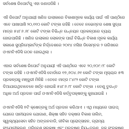
ସର୍ବଶେଷ ରିପୋର୍ଟରୁ ଏହା ଜଣାପଡିଛି ।
ଏହି ରିପୋର୍ଟ ଅନୁଯାୟୀ ଖଣିଜ ଇଲାକାରେ ବିକାଶମୂଳକ କାର୍ଯ୍ୟ ପାଇଁ ଏହି ପାଣ୍ଠିରେ
ଏବେ ପାଖାପାଖି ୨୦,୧୧୦ କୋଟି ଟଙ୍କା ରହିଛି । ତେବେ ନଭେମ୍ବର ଶେଷ ସୁଦ୍ଧା
ମାତ୍ର ୫୪୮୬.୬୮ କୋଟି ଟଙ୍କା ବିଭିନ୍ନ ଉନ୍ନୟନ ପ୍ରକଳ୍ପରେ ବ୍ୟୟ
ହୋଇପାରିଛି । ଖଣିଜ ଇଲାକାର ଲୋକଙ୍କ ପାଇଁ ବିଭିନ୍ନ ବିକାଶ ମୂଳକ କାର୍ଯ୍ୟ
ସକାଶେ ସୁପ୍ରିମ୍‍କୋର୍ଟଙ୍କ ନିର୍ଦ୍ଦେଶରେ ୨୦୧୪ ମସିହା ଡିସେମ୍ବର ୨ ତାରିଖରେ
ଓଏମବିଏଡିସି ଗଠନ ହୋଇଥିଲା ।
ଏହାର ସର୍ବଶେଷ ରିପୋର୍ଟ ଅନୁଯାୟୀ ଏହି ପାଣ୍ଠିରେ ଏବେ ୨୦,୧୦୯.୯୮ କୋଟି
ଟଙ୍କା ରହିଛି । ଓଏମବିଏଡିସି ବୋର୍ଡରେ ୧୭,୬୦୪.୬୧ କୋଟି ଟଙ୍କା ମୂଲ୍ୟର ୫୩
ପ୍ରକଳ୍ପକୁ ମଞ୍ଜୁରୀ ମିଳିଛି । ତେବେ ମାତ୍ର ୮୪୯୨ କୋଟି ଟଙ୍କା
ଦିଆଯାଇଥିବାବେଳେ ଖର୍ଚ୍ଚ ହୋଇଛି ୫୪୮୬.୯୮ କୋଟି ଟଙ୍କା । ତେଣୁ ତୁରନ୍ତ
ଅଧିକ ଅର୍ଥ ପ୍ରଦାନ ପାଇଁ ଓଏମବିଏଡିସି କର୍ତ୍ତୃପକ୍ଷଙ୍କୁ କୁହାଯାଇଛି ।
ଓଏମବିଏଡିସି ୭ଟି କ୍ଷେତ୍ରକୁ ଅର୍ଥ ପ୍ରଦାନ କରିଥାଏ । ଏଥି ମଧ୍ୟରେ ପାଇପ୍‍
ଯୋଗେ ପାନୀୟଜଳ ଯୋଗାଣ, ଶିକ୍ଷା ସହିତ ଦକ୍ଷତା ବିକାଶ ତାଲିମ,
ସ୍ୱାସ୍ଥ୍ୟସେବା ସହିତ ଅଙ୍ଗନବାଡି, ଜୀବିକା ପ୍ରୋତ୍ସାହନ, ଗ୍ରାମ୍ୟ
ସଂଯୋଗୀକରଣ, ପରିବେଶ ସୁରକ୍ଷା ଏବଂ ପ୍ରଦୂଷଣ ନିୟନ୍ତ୍ରଣ, ଜଳ ସଂରକ୍ଷଣ