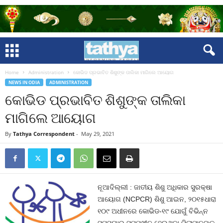
Home
Administration
କୋଭିଡ ପ୍ରଭାବିତ ଶିଶୁଙ୍କ ତାଲିକା ମାଗିଲେ ଆୟୋଗ
NEWS IN ODIA
ADMINISTRATION
କୋଭିଡ ପ୍ରଭାବିତ ଶିଶୁଙ୍କ ତାଲିକା
ମାଗିଲେ ଆୟୋଗ
By
Tathya Correspondent
-
May 29, 2021
ନୂଆଦିଲ୍ଲୀ : ଜାତୀୟ ଶିଶୁ ଅଧିକାର ସୁରକ୍ଷା
ଆୟୋଗ (NCPCR) ଶିଶୁ ଆଇନ, ୨୦୧୫ଧାରା
୧୦୯ ଅଧୀନରେ କୋଭିଡ-୧୯ ଯୋଗୁଁ ବିଭିନ୍ନ