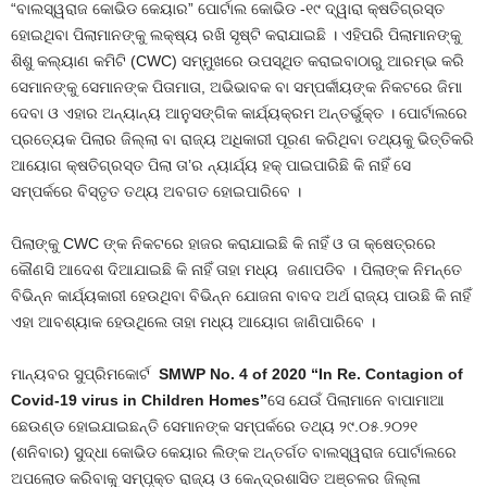
“ବାଲସ୍ୱରାଜ କୋଭିଡ କେୟାର” ପୋର୍ଟାଲ କୋଭିଡ -୧୯ ଦ୍ୱାରା କ୍ଷତିଗ୍ରସ୍ତ
ହୋଇଥିବା ପିଲାମାନଙ୍କୁ ଲକ୍ଷ୍ୟ ରଖି ସୃଷ୍ଟି କରାଯାଇଛି । ଏହିପରି ପିଲାମାନଙ୍କୁ
ଶିଶୁ କଲ୍ୟାଣ କମିଟି (CWC) ସମ୍ମୁଖରେ ଉପସ୍ଥିତ କରାଇବାଠାରୁ ଆରମ୍ଭ କରି
ସେମାନଙ୍କୁ ସେମାନଙ୍କ ପିତାମାତା, ଅଭିଭାବକ ବା ସମ୍ପର୍କୀୟଙ୍କ ନିକଟରେ ଜିମା
ଦେବା ଓ ଏହାର ଅନ୍ୟାନ୍ୟ ଆନୁସଙ୍ଗିକ କାର୍ଯ୍ୟକ୍ରମ ଅନ୍ତର୍ଭୁକ୍ତ । ପୋର୍ଟାଲରେ
ପ୍ରତ୍ୟେକ ପିଲାର ଜିଲ୍ଲା ବା ରାଜ୍ୟ ଅଧିକାରୀ ପୂରଣ କରିଥିବା ତଥ୍ୟକୁ ଭିତ୍ତିକରି
ଆୟୋଗ କ୍ଷତିଗ୍ରସ୍ତ ପିଲା ତା’ର ନ୍ୟାର୍ଯ୍ୟ ହକ୍ ପାଇପାରିଛି କି ନାହିଁ ସେ
ସମ୍ପର୍କରେ ବିସ୍ତୃତ ତଥ୍ୟ ଅବଗତ ହୋଇପାରିବେ ।
ପିଲାଙ୍କୁ CWC ଙ୍କ ନିକଟରେ ହାଜର କରାଯାଇଛି କି ନାହିଁ ଓ ତା କ୍ଷେତ୍ରରେ
କୌଣସି ଆଦେଶ ଦିଆଯାଇଛି କି ନାହିଁ ତାହା ମଧ୍ୟ ଜଣାପଡିବ । ପିଲାଙ୍କ ନିମନ୍ତେ
ବିଭିନ୍ନ କାର୍ଯ୍ୟକାରୀ ହେଉଥିବା ବିଭିନ୍ନ ଯୋଜନା ବାବଦ ଅର୍ଥ ରାଜ୍ୟ ପାଉଛି କି ନାହିଁ
ଏହା ଆବଶ୍ୟାକ ହେଉଥିଲେ ତାହା ମଧ୍ୟ ଆୟୋଗ ଜାଣିପାରିବେ ।
ମାନ୍ୟବର ସୁପ୍ରିମକୋର୍ଟ
SMWP No. 4 of 2020
“In Re. Contagion of
Covid-19 virus in Children Homes”
ସେ ଯେଉଁ ପିଲାମାନେ ବାପାମାଆ
ଛେଉଣ୍ଡ ହୋଇଯାଇଛନ୍ତି ସେମାନଙ୍କ ସମ୍ପର୍କରେ ତଥ୍ୟ ୨୯.୦୫.୨୦୨୧
(ଶନିବାର) ସୁଦ୍ଧା କୋଭିଡ କେୟାର ଲିଙ୍କ ଅନ୍ତର୍ଗତ ବାଲସ୍ୱରାଜ ପୋର୍ଟାଲରେ
ଅପଲୋଡ କରିବାକୁ ସମ୍ପୃକ୍ତ ରାଜ୍ୟ ଓ କେନ୍ଦ୍ରଶାସିତ ଅଞ୍ଚଳର ଜିଲ୍ଳା