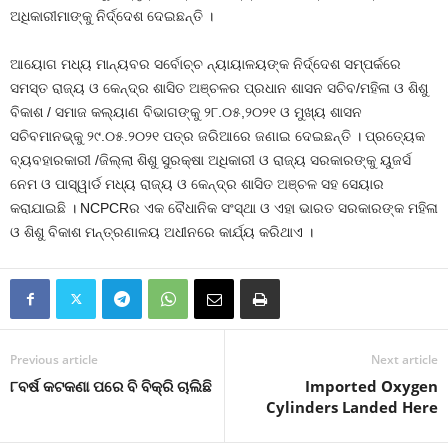
ଅଧିକାରୀମାଙ୍କୁ ନିର୍ଦ୍ଦେଶ ଦେଇଛନ୍ତି ।
ଆୟୋଗ ମଧ୍ୟ ମାନ୍ୟବର ସର୍ବୋଚ୍ଚ ନ୍ୟାୟାଳୟଙ୍କ ନିର୍ଦ୍ଦେଶ ସମ୍ପର୍କରେ
ସମସ୍ତ ରାଜ୍ୟ ଓ କେନ୍ଦ୍ର ଶାସିତ ଅଞ୍ଚଳର ପ୍ରଧାନ ଶାସନ ସଚିବ/ମହିଳା ଓ ଶିଶୁ
ବିକାଶ / ସମାଜ କଲ୍ୟାଣ ବିଭାଗଙ୍କୁ ୨୮.୦୫,୨୦୨୧ ଓ ମୁଖ୍ୟ ଶାସନ
ସଚିବମାନଭ୍‌କୁ ୨୯.୦୫.୨୦୨୧ ପତ୍ର ଜରିଆରେ ଜଣାଇ ଦେଇଛନ୍ତି । ପ୍ରତ୍ୟେକ
ବ୍ୟବହାରକାରୀ /ଜିଲ୍ଲା ଶିଶୁ ସୁରକ୍ଷା ଅଧିକାରୀ ଓ ରାଜ୍ୟ ସରକାରଙ୍କୁ ୟୁଜର୍ସ
ନେମ ଓ ପାସ୍‌ୱାର୍ଡ ମଧ୍ୟ ରାଜ୍ୟ ଓ କେନ୍ଦ୍ର ଶାସିତ ଅଞ୍ଚଳ ସହ ସେୟାର
କରାଯାଇଛି । NCPCRର ଏକ ବୈଧାନିକ ସଂସ୍ଥା ଓ ଏହା ଭାରତ ସରକାରଙ୍କ ମହିଳା
ଓ ଶିଶୁ ବିକାଶ ମନ୍ତ୍ରଣାଳୟ ଅଧୀନରେ କାର୍ଯ୍ୟ କରିଥାଏ ।
Previous article
Next article
୮ବର୍ଷ କଟକଣା ପରେ ବି ବିକ୍ରି ଚାଲିଛି
Imported Oxygen
Cylinders Landed Here