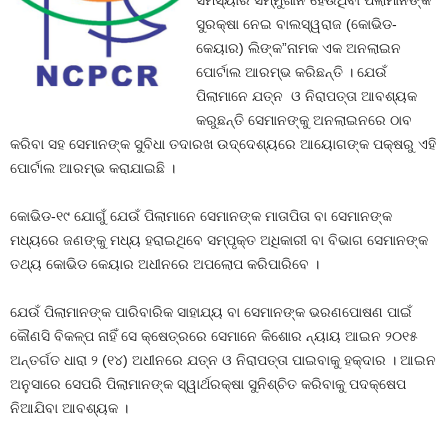
ସମସ୍ୟାର ସମ୍ମୁଖୀନ ହେଉଥିବା ପିଲାମାନଙ୍କ
ସୁରକ୍ଷା ନେଇ ବାଲସ୍ୱରାଜ (କୋଭିଡ-
କେୟାର) ଲିଙ୍କ”ନାମକ ଏକ ଅନଲାଇନ
ପୋର୍ଟାଲ ଆରମ୍ଭ କରିଛନ୍ତି । ଯେଉଁ
ପିଲାମାନେ ଯତ୍ନ ଓ ନିରାପତ୍ତା ଆବଶ୍ୟକ
କରୁଛନ୍ତି ସେମାନଙ୍କୁ ଅନଲାଇନରେ ଠାବ
କରିବା ସହ ସେମାନଙ୍କ ସୁବିଧା ତଦାରଖ ଉଦ୍ଦେଶ୍ୟରେ ଆୟୋଗଙ୍କ ପକ୍ଷରୁ ଏହି
ପୋର୍ଟାଲ ଆରମ୍ଭ କରାଯାଇଛି ।
କୋଭିଡ-୧୯ ଯୋଗୁଁ ଯେଉଁ ପିଲାମାନେ ସେମାନଙ୍କ ମାତାପିତା ବା ସେମାନଙ୍କ
ମଧ୍ୟରେ ଜଣଙ୍କୁ ମଧ୍ୟ ହରାଇଥିବେ ସମ୍ପୃକ୍ତ ଅଧିକାରୀ ବା ବିଭାଗ ସେମାନଙ୍କ
ତଥ୍ୟ କୋଭିଡ କେୟାର ଅଧୀନରେ ଅପଲୋପ କରିପାରିବେ ।
ଯେଉଁ ପିଲାମାନଙ୍କ ପାରିବାରିକ ସାହାଯ୍ୟ ବା ସେମାନଙ୍କ ଭରଣପୋଷଣ ପାଇଁ
କୌଣସି ବିକଳ୍ପ ନାହିଁ ସେ କ୍ଷେତ୍ରରେ ସେମାନେ କିଶୋର ନ୍ୟାୟ ଆଇନ ୨୦୧୫
ଅନ୍ତର୍ଗତ ଧାରା ୨ (୧୪) ଅଧୀନରେ ଯତ୍ନ ଓ ନିରାପତ୍ତା ପାଇବାକୁ ହକ୍‌ଦାର । ଆଇନ
ଅନୁସାରେ ସେପରି ପିଲାମାନଙ୍କ ସ୍ୱାର୍ଥରକ୍ଷା ସୁନିଶ୍ଚିତ କରିବାକୁ ପଦକ୍ଷେପ
ନିଆଯିବା ଆବଶ୍ୟକ ।