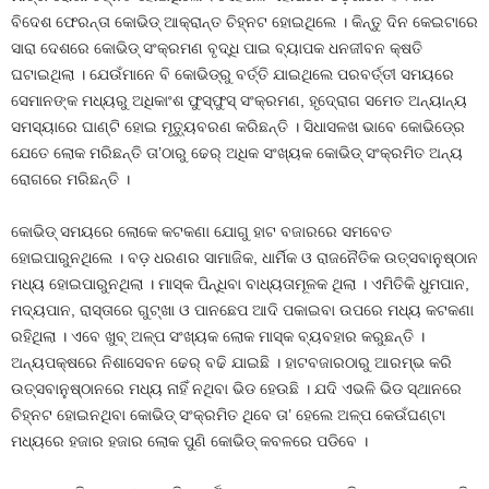
ବିଦେଶ ଫେରନ୍ତା କୋଭିଡ୍‍ ଆକ୍ରାନ୍ତ ଚିହ୍ନଟ ହୋଇଥିଲେ । କିନ୍ତୁ ଦିନ କେଇଟାରେ
ସାରା ଦେଶରେ କୋଭିଡ୍‍ ସଂକ୍ରମଣ ବୃଦ୍ଧି ପାଇ ବ୍ୟାପକ ଧନଜୀବନ କ୍ଷତି
ଘଟାଇଥିଲା । ଯେଉଁମାନେ ବି କୋଭିଡ୍‍ରୁ ବର୍ତ୍ତି ଯାଇଥିଲେ ପରବର୍ତ୍ତୀ ସମୟରେ
ସେମାନଙ୍କ ମଧ୍ୟରୁ ଅଧିକାଂଶ ଫୁସ୍‍ଫୁସ୍‍ ସଂକ୍ରମଣ, ହୃଦ୍‍ରୋଗ ସମେତ ଅନ୍ୟାନ୍ୟ
ସମସ୍ୟାରେ ଘାଣ୍ଟି ହୋଇ ମୃତ୍ୟୁବରଣ କରିଛନ୍ତି । ସିଧାସଳଖ ଭାବେ କୋଭିଡ୍‍ରେ
ଯେତେ ଲୋକ ମରିଛନ୍ତି ତା’ଠାରୁ ଢେର୍‍ ଅଧିକ ସଂଖ୍ୟକ କୋଭିଡ୍‍ ସଂକ୍ରମିତ ଅନ୍ୟ
ରୋଗରେ ମରିଛନ୍ତି ।
କୋଭିଡ୍‍ ସମୟରେ ଲୋକେ କଟକଣା ଯୋଗୁ ହାଟ ବଜାରରେ ସମବେତ
ହୋଇପାରୁନଥିଲେ । ବଡ଼ ଧରଣର ସାମାଜିକ, ଧାର୍ମିକ ଓ ରାଜନୈତିକ ଉତ୍ସବାନୁଷ୍ଠାନ
ମଧ୍ୟ ହୋଇପାରୁନଥିଲା । ମାସ୍କ ପିନ୍ଧିବା ବାଧ୍ୟତାମୂଳକ ଥିଲା । ଏମିତିକି ଧୁମପାନ,
ମଦ୍ୟପାନ, ରାସ୍ତାରେ ଗୁଟ୍‍ଖା ଓ ପାନଛେପ ଆଦି ପକାଇବା ଉପରେ ମଧ୍ୟ କଟକଣା
ରହିଥିଲା । ଏବେ ଖୁବ୍‍ ଅଳ୍ପ ସଂଖ୍ୟକ ଲୋକ ମାସ୍କ ବ୍ୟବହାର କରୁଛନ୍ତି ।
ଅନ୍ୟପକ୍ଷରେ ନିଶାସେବନ ଢେର୍‍ ବଢି ଯାଇଛି । ହାଟବଜାରଠାରୁ ଆରମ୍ଭ କରି
ଉତ୍ସବାନୁଷ୍ଠାନରେ ମଧ୍ୟ ନାହିଁ ନଥିବା ଭିଡ ହେଉଛି । ଯଦି ଏଭଳି ଭିଡ ସ୍ଥାନରେ
ଚିହ୍ନଟ ହୋଇନଥିବା କୋଭିଡ୍‍ ସଂକ୍ରମିତ ଥିବେ ତା’ ହେଲେ ଅଳ୍ପ କେଉଁଘଣ୍ଟା
ମଧ୍ୟରେ ହଜାର ହଜାର ଲୋକ ପୁଣି କୋଭିଡ୍‍ କବଳରେ ପଡିବେ ।