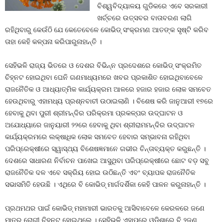
ବିଶ୍ୱବିଦ୍ୟାଳୟ ଗୁଡିକରେ ଏବେ ସରକାରୀ
ଖର୍ଚ୍ଚରେ ଉତ୍ସବର ବାତାବରଣ ଲାଗି
ରହିଥିବାରୁ କେଉଁଠି ଯେ କେତେବେଳେ କୋଭିଡ୍‍ ସଂକ୍ରମଣ ଆତଙ୍କ ସୃଷ୍ଟି କରିବ
ତାହା କେହି କଳ୍ପନା କରିପାରୁନାହାନ୍ତି ।
ସେହିଭଳି ରାଜ୍ୟ ଭିତରେ ଓ ଦେଶର ବିଭିନ୍ନ ପ୍ରଦେଶରେ କୋଭିଡ୍‍ ସଂକ୍ରମିତ
ଚିହ୍ନଟ ହୋଇଥିବା ଘେନି ଗଣମାଧ୍ୟମରେ ଖବର ପ୍ରକାଶିତ ହୋଇଥିବାବେଳେ
ରାଜନୈତିକ ଓ ଆଧ୍ୟାତ୍ମିକ କାର୍ଯ୍ୟକ୍ରମ ଆଳରେ ହଜାର ହଜାର ଲୋକ ସମବେତ
ହେଉଥିବାରୁ ଏହାମଧ୍ୟ ପ୍ରଶ୍ନବାଚୀ ଉଠାଇଲାଣି । ବିଶେଷ କରି ଜାନୁଆରୀ ୧୭ରେ
ହେବାକୁ ଥିବା ପୁରୀ ଶ୍ରୀମନ୍ଦିର ପରିକ୍ରମା ପ୍ରକଳ୍ପର ଉଦ୍‍ଘାଟନ ଓ
ଅଯୋଧ୍ୟାରେ ଜାନୁୟାରୀ ୨୨ରେ ହେବାକୁ ଥିବା ଶ୍ରୀରାମମନ୍ଦିର ଉଦ୍‍ଘାଟନ
କାର୍ଯ୍ୟକ୍ରମରେ ଲକ୍ଷାଧିକ ଲୋକ ସମବେତ ହେବାର ସମ୍ଭାବନା ରହିଥିବା
ପରିପ୍ରେକ୍ଷୀରେ ସ୍ୱାସ୍ଥ୍ୟ ବିଶେଷଜ୍ଞମାନେ ଗଭୀର ଚିନ୍ତାବ୍ୟକ୍ତ କରୁଛନ୍ତି ।
ଦେଶରେ ସାଧାରଣ ନିର୍ବାଚନ ପାଖେଇ ଆସୁଥିବା ପରିପ୍ରେକ୍ଷୀରେ ଛୋଟ ବଡ଼ ସବୁ
ରାଜନୈତିକ ଦଳ ଏବେ ସକ୍ରିୟ ହୋଇ ଉଠିଛନ୍ତି ଏବଂ ବ୍ୟାପକ ରାଜନୈତିକ
ସଭାସମିତି ହେଉଛି । ଏଥିରେ ବି କୋଭିଡ୍‍ ମାର୍ଗଦର୍ଶିକା କେହି ପାଳନ କରୁନାହାନ୍ତି ।
ପ୍ରଥମଥର ପାଇଁ କୋଭିଡ୍‍ ମହାମାରୀ ଭାରତକୁ ଆସିବାବେଳେ କେରଳରେ ଜଣେ
ମାତ୍ର ରୋଗୀ ଚିହ୍ନଟ ହୋଇଥିଲେ । ସେହିଭଳି ଏହାପରେ ଓଡ଼ିଶାରେ ବି ୨ଜଣ