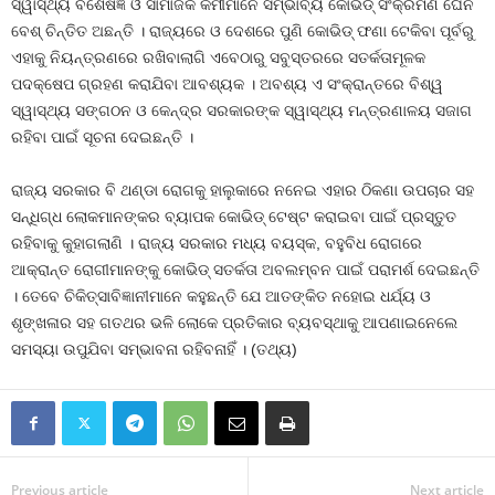
ସ୍ୱାସ୍ଥ୍ୟ ବିଶେଷଜ୍ଞ ଓ ସାମାଜିକ କର୍ମୀମାନେ ସମ୍ଭାବ୍ୟ କୋଭିଡ୍‍ ସଂକ୍ରମଣ ଘେନି
ବେଶ୍‍ ଚିନ୍ତିତ ଅଛନ୍ତି । ରାଜ୍ୟରେ ଓ ଦେଶରେ ପୁଣି କୋଭିଡ୍‍ ଫଣା ଟେକିବା ପୂର୍ବରୁ
ଏହାକୁ ନିୟନ୍ତ୍ରଣରେ ରଖିବାଲାଗି ଏବେଠାରୁ ସବୁସ୍ତରରେ ସତର୍କତାମୂଳକ
ପଦକ୍ଷେପ ଗ୍ରହଣ କରାଯିବା ଆବଶ୍ୟକ । ଅବଶ୍ୟ ଏ ସଂକ୍ରାନ୍ତରେ ବିଶ୍ୱ
ସ୍ୱାସ୍ଥ୍ୟ ସଙ୍ଗଠନ ଓ କେନ୍ଦ୍ର ସରକାରଙ୍କ ସ୍ୱାସ୍ଥ୍ୟ ମନ୍ତ୍ରଣାଳୟ ସଜାଗ
ରହିବା ପାଇଁ ସୂଚନା ଦେଇଛନ୍ତି ।
ରାଜ୍ୟ ସରକାର ବି ଥଣ୍ଡା ରୋଗକୁ ହାଲୁକାରେ ନନେଇ ଏହାର ଠିକଣା ଉପଚାର ସହ
ସନ୍ଧିଗ୍ଧ ଲୋକମାନଙ୍କର ବ୍ୟାପକ କୋଭିଡ୍‍ ଟେଷ୍ଟ କରାଇବା ପାଇଁ ପ୍ରସ୍ତୁତ
ରହିବାକୁ କୁହାଗଲାଣି । ରାଜ୍ୟ ସରକାର ମଧ୍ୟ ବୟସ୍କ, ବହୁବିଧ ରୋଗରେ
ଆକ୍ରାନ୍ତ ରୋଗୀମାନଙ୍କୁ କୋଭିଡ୍‍ ସତର୍କତା ଅବଲମ୍ବନ ପାଇଁ ପରାମର୍ଶ ଦେଇଛନ୍ତି
। ତେବେ ଚିକିତ୍ସାବିଜ୍ଞାନୀମାନେ କହୁଛନ୍ତି ଯେ ଆତଙ୍କିତ ନହୋଇ ଧର୍ଯ୍ୟ ଓ
ଶୃଙ୍ଖଳାର ସହ ଗତଥର ଭଳି ଲୋକେ ପ୍ରତିକାର ବ୍ୟବସ୍ଥାକୁ ଆପଣାଇନେଲେ
ସମସ୍ୟା ଉପୁଯିବା ସମ୍ଭାବନା ରହିବନାହିଁ । (ତଥ୍ୟ)
Previous article
Next article