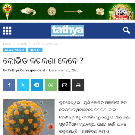
Home
Health
କୋଭିଡ କଟକଣା କେବେ ?
NEWS IN ODIA
HEALTH
କୋଭିଡ କଟକଣା କେବେ ?
By
Tathya Correspondent
-
December 23, 2023
ଭୁବନେଶ୍ୱର : ପୁଣି କୋଭିଡ୍‍ ମହାମାରୀ କଡ଼
ଲେଉଟାଉଥିବାବେଳେ କଟକଣା ଜାରି
ହେଉନଥିବାରୁ ସାମାଜିକ ଦୂରତ୍ୱ ଓ ଅନ୍ୟାନ୍ୟ
ପ୍ରତିବିଧାନ ବ୍ୟବସ୍ଥା ପ୍ରାୟ କେହି ପାଳନ
କରୁନାହାନ୍ତି । ମହାବିଦ୍ୟାଳୟ ଓ