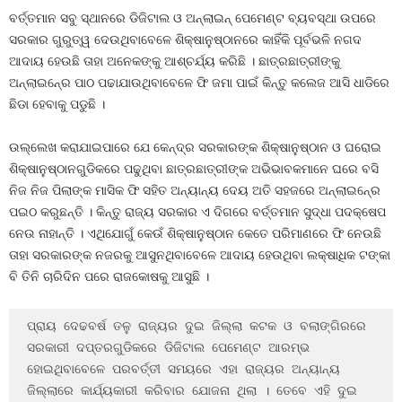
ବର୍ତ୍ତମାନ ସବୁ ସ୍ଥାନରେ ଡିଜିଟାଲ ଓ ଅନ୍‍ଲାଇନ୍‍ ପେମେଣ୍ଟ ବ୍ୟବସ୍ଥା ଉପରେ
ସରକାର ଗୁରୁତ୍ୱ ଦେଉଥିବାବେଳେ ଶିକ୍ଷାନୁଷ୍ଠାନରେ କାହିଁକି ପୂର୍ବଭଳି ନଗଦ
ଆଦାୟ ହେଉଛି ତାହା ଅନେକଙ୍କୁ ଆଶ୍ଚର୍ଯ୍ୟ କରିଛି । ଛାତ୍ରଛାତ୍ରୀଙ୍କୁ
ଅନ୍‍ଲାଇନ୍‍ରେ ପାଠ ପଢାଯାଉଥିବାବେଳେ ଫି ଜମା ପାଇଁ କିନ୍ତୁ କଲେଜ ଆସି ଧାଡିରେ
ଛିଡା ହେବାକୁ ପଡୁଛି ।
ଉଲ୍ଲେଖ କରାଯାଇପାରେ ଯେ କେନ୍ଦ୍ର ସରକାରଙ୍କ ଶିକ୍ଷାନୁଷ୍ଠାନ ଓ ଘରୋଇ
ଶିକ୍ଷାନୁଷ୍ଠାନଗୁଡିକରେ ପଢୁଥିବା ଛାତ୍ରଛାତ୍ରୀଙ୍କ ଅଭିଭାବକମାନେ ଘରେ ବସି
ନିଜ ନିଜ ପିଲାଙ୍କ ମାସିକ ଫି ସହିତ ଅନ୍ୟାନ୍ୟ ଦେୟ ଅତି ସହଜରେ ଅନ୍‍ଲାଇନ୍‍ରେ
ପଇଠ କରୁଛନ୍ତି । କିନ୍ତୁ ରାଜ୍ୟ ସରକାର ଏ ଦିଗରେ ବର୍ତ୍ତମାନ ସୁଦ୍ଧା ପଦକ୍ଷେପ
ନେଉ ନାହାନ୍ତି । ଏଥିଯୋଗୁଁ କେଉଁ ଶିକ୍ଷାନୁଷ୍ଠାନ କେତେ ପରିମାଣରେ ଫି ନେଉଛି
ତାହା ସରକାରଙ୍କ ନଜରକୁ ଆସୁନଥିବାବେଳେ ଆଦାୟ ହେଉଥିବା ଲକ୍ଷାଧିକ ଟଙ୍କା
ବି ତିନି ଚାରିଦିନ ପରେ ରାଜକୋଷକୁ ଆସୁଛି ।
ପ୍ରାୟ ଦେଢବର୍ଷ ତଳୁ ରାଜ୍ୟର ଦୁଇ ଜିଲ୍ଲା କଟକ ଓ ବଲାଙ୍ଗିରରେ 
ସରକାରୀ ଦପ୍ତରଗୁଡିକରେ ଡିଜିଟାଲ ପେମେଣ୍ଟ ଆରମ୍ଭ 
ହୋଇଥିବାବେଳେ ପରବର୍ତ୍ତୀ ସମୟରେ ଏହା ରାଜ୍ୟର ଅନ୍ୟାନ୍ୟ 
ଜିଲ୍ଲାରେ କାର୍ଯ୍ୟକାରୀ କରିବାର ଯୋଜନା ଥିଲା । ତେବେ ଏହି ଦୁଇ 