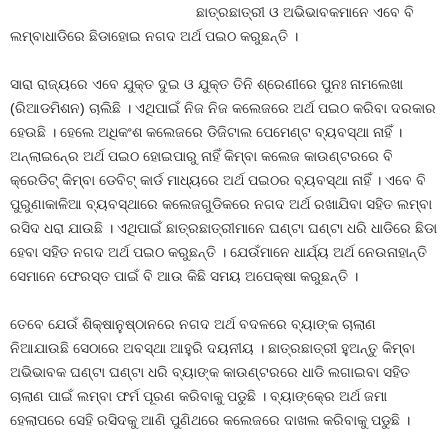
ଛାତ୍ରଛାତ୍ରୀ ଓ ଅଭିଭାବକମାନେ ଏବେ ବି
ଲମ୍ବାଧାଡିରେ ଛିଡାହୋଇ ନଗଦ ଅର୍ଥ ପଇଠ କରୁଛନ୍ତି ।
ସାରା ରାଜ୍ୟରେ ଏବେ ଯୁକ୍ତ ଦୁଇ ଓ ଯୁକ୍ତ ତିନି ଶ୍ରେଣୀରେ ପୁନଃ ନାମଲେଖା
(ରିଆଡମିଶନ) ଚାଲିଛି । ଏଥିପାଇଁ ନିଜ ନିଜ କଲେଜରେ ଅର୍ଥ ପଇଠ କରିବା ଦରକାର
ହେଉଛି । ହେଲେ ଅଧିକଂଶ କଲେଜରେ ଡିଜିଟାଲ ପେମେଣ୍ଟ ବ୍ୟବସ୍ଥା ନାହିଁ ।
ଅନ୍‍ଲାଇନ୍‍ରେ ଅର୍ଥ ପଇଠ ହୋଇପାରୁ ନାହିଁ କିମ୍ବା କଲେଜ କାଉଣ୍ଟରରେ ବି
କ୍ରେଡିଟ୍‍ କିମ୍ବା ଡେବିଟ୍‍ କାର୍ଡ ମାଧ୍ୟରେ ଅର୍ଥ ପଇଠର ବ୍ୟବସ୍ଥା ନାହିଁ । ଏବେ ବି
ପୁରୁଣାକାଳିଆ ବ୍ୟବସ୍ଥାରେ କଲେଜଗୁଡିକରେ ନଗଦ ଅର୍ଥ ରଖାଯିବା ସହିତ ଲମ୍ବା
ରସିଦ ଧରା ଯାଉଛି । ଏଥିପାଇଁ ଛାତ୍ରଛାତ୍ରୀମାନେ ଘଣ୍ଟା ଘଣ୍ଟା ଧରି ଧାଡିରେ ଛିଡା
ହେବା ସହିତ ନଗଦ ଅର୍ଥ ପଇଠ କରୁଛନ୍ତି । ଯେଉଁମାନେ ଧାର୍ଯ୍ୟ ଅର୍ଥ ନେଉନାହାନ୍ତି
ସେମାନେ ଫେରସ୍ତ ପାଇଁ ବି ଆଉ କିଛି ସମୟ ଅପେକ୍ଷା କରୁଛନ୍ତି ।
ତେବେ ଯେଉଁ ଶିକ୍ଷାନୁଷ୍ଠାନରେ ନଗଦ ଅର୍ଥ ବଦଳରେ ବ୍ୟାଙ୍କ ଚାଲାଣ
ନିଆଯାଉଛି ସେଠାରେ ଅବସ୍ଥା ଆହୁରି ଦୟନୀୟ । ଛାତ୍ରଛାତ୍ରୀ ହୁଅନ୍ତୁ କିମ୍ବା
ଅଭିଭାବକ ଘଣ୍ଟା ଘଣ୍ଟା ଧରି ବ୍ୟାଙ୍କ କାଉଣ୍ଟରରେ ଧାଡି ଲଗାଇବା ସହିତ
ଚାଲାଣ ପାଇଁ ଲମ୍ବା ଫର୍ମ ପୂରଣ କରିବାକୁ ପଡୁଛି । ବ୍ୟାଙ୍କ୍‍ରେ ଅର୍ଥ ଜମା
ହେଲାପରେ ସେହି ରସିଦକୁ ଆଣି ପୁଣିଥରେ କଲେଜରେ ଦାଖଲ କରିବାକୁ ପଡୁଛି ।