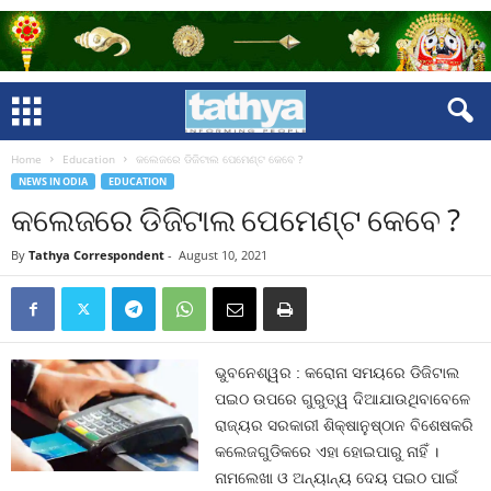
Home
Education
କଲେଜରେ ଡିଜିଟାଲ ପେମେଣ୍ଟ କେବେ ?
NEWS IN ODIA
EDUCATION
କଲେଜରେ ଡିଜିଟାଲ ପେମେଣ୍ଟ କେବେ ?
By
Tathya Correspondent
-
August 10, 2021
ଭୁବନେଶ୍ୱର : କରୋନା ସମୟରେ ଡିଜିଟାଲ
ପଇଠ ଉପରେ ଗୁରୁତ୍ୱ ଦିଆଯାଉଥିବାବେଳେ
ରାଜ୍ୟର ସରକାରୀ ଶିକ୍ଷାନୁଷ୍ଠାନ ବିଶେଷକରି
କଲେଜଗୁଡିକରେ ଏହା ହୋଇପାରୁ ନାହିଁ ।
ନାମଲେଖା ଓ ଅନ୍ୟାନ୍ୟ ଦେୟ ପଇଠ ପାଇଁ