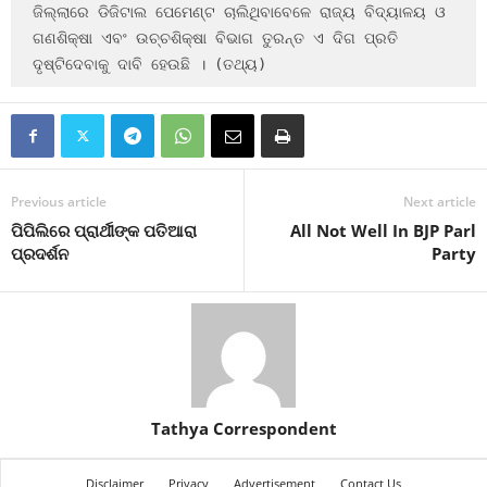
ଜିଲ୍ଲାରେ ଡିଜିଟାଲ ପେମେଣ୍ଟ ଚାଲିଥିବାବେଳେ ରାଜ୍ୟ ବିଦ୍ୟାଳୟ ଓ 
ଗଣଶିକ୍ଷା ଏବଂ ଉଚ୍ଚଶିକ୍ଷା ବିଭାଗ ତୁରନ୍ତ ଏ ଦିଗ ପ୍ରତି 
ଦୃଷ୍ଟିଦେବାକୁ ଦାବି ହେଉଛି । (ତଥ୍ୟ)
Previous article
Next article
ପିପିଲିରେ ପ୍ରାର୍ଥୀଙ୍କ ପତିଆରା
All Not Well In BJP Parl
ପ୍ରଦର୍ଶନ
Party
Tathya Correspondent
Disclaimer
Privacy
Advertisement
Contact Us