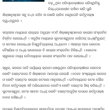
ବଢ଼ୁଥିବା ପରିପ୍ରେକ୍ଷୀରେ ପରିସ୍ଥିତିକୁ
ନିୟନ୍ତ୍ରଣାଧୀନ ରଖିବା ଲାଗି ପୁଣି
ଶିକ୍ଷାନୁଷ୍ଠାନ ସବୁ ବନ୍ଦ ରହିବ ନା ଖୋଲି ଚାଲିବ ସେଥିଘେନି କର୍ତ୍ତୃପକ୍ଷ
ଦ୍ୱନ୍ଦ୍ୱରେ ।
ସପ୍ତାହକ ମଧ୍ୟରେ ରାଜ୍ୟର ଅନ୍ୟୁନ ୧୦ଟି ଶିକ୍ଷାନୁଷ୍ଠାନରେ କରୋନା ସଂକ୍ରମିତ
ଚିହ୍ନିତ ହୋଇଛନ୍ତି । ଏଗୁଡ଼ିକ ମଧ୍ୟରେ ଭୁବନେଶ୍ୱରର ଜାଭିଅର୍‍ ଇନ୍‍ଷ୍ଟିଚ୍ୟୁଟ୍‍
ଓ କଟକର ରେଭେନ୍ସା ବିଶ୍ୱବିଦ୍ୟାଳୟ ଅନ୍ୟତମ । ଏହାଛଡ଼ା ଆଉ କେତେକ
ବୈଷୟିକ ଓ ଅନ୍ୟ କଲେଜରେ ବି କରୋନା ସଂକ୍ରମିତ ମିଳିଛନ୍ତି । କେତେକ
ସ୍କୁଲରେ ମଧ୍ୟ ଇତିମଧ୍ୟରେ କରୋନା ସଂକ୍ରମିତ ଠାବ ହୋଇଛନ୍ତି ।
ସ୍କୁଲ, କଲେଜ ଆଦି ପର୍ଯ୍ୟାୟ କ୍ରମେ ଖୋଲୁଥିବା ପରିପ୍ରେକ୍ଷୀରେ କେତେକ
କୋଚିଂ ସେଣ୍ଟରରେ ବି ଶିକ୍ଷାଦାନ ଆରମ୍ଭ ହୋଇଛି । ତେବେ ସଂଖ୍ୟାଧିକ କଲେଜ
ଓ କୋଚିଂ ସେଣ୍ଟର କରୋନା କଟକଣା ମାନୁନାହାନ୍ତି । ଇତିମଧ୍ୟରେ କଟକ ପୌର
ନିଗମ କର୍ତ୍ତୃପକ୍ଷ ଏହି ଅଭିଯୋଗରେ ଗୋଟିଏ କୋଚିଂ ସେଣ୍ଟର ସିଲ୍‍ କରିଛନ୍ତି ।
ଭୁବନେଶ୍ୱର, କଟକ ସମେତ ଅନ୍ୟ କୋଚିଂ ସେଣ୍ଟରଗୁଡ଼ିକ ଉପରେ କର୍ତ୍ତୃପକ୍ଷ
ନଜର ରଖିଛନ୍ତି ।
ଉତ୍କଳ ବିଶ୍ୱବିଦ୍ୟାଳୟର ସମାବର୍ତ୍ତନ ଉତ୍ସବ ଆସନ୍ତା ସପ୍ତାହରେ ଅନୁଷ୍ଠିତ