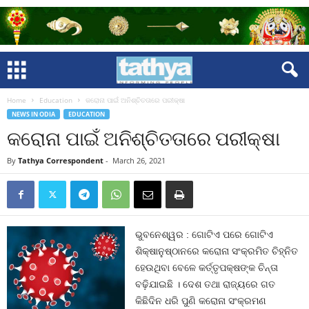
Home
Education
କରୋନା ପାଇଁ ଅନିଶ୍ଚିତତାରେ ପରୀକ୍ଷା
NEWS IN ODIA
EDUCATION
କରୋନା ପାଇଁ ଅନିଶ୍ଚିତତାରେ ପରୀକ୍ଷା
By
Tathya Correspondent
-
March 26, 2021
ଭୁବନେଶ୍ୱର : ଗୋଟିଏ ପରେ ଗୋଟିଏ
ଶିକ୍ଷାନୁଷ୍ଠାନରେ କରୋନା ସଂକ୍ରମିତ ଚିହ୍ନିତ
ହେଉଥିବା ବେଳେ କର୍ତ୍ତୃପକ୍ଷଙ୍କ ଚିନ୍ତା
ବଢ଼ିଯାଇଛି । ଦେଶ ତଥା ରାଜ୍ୟରେ ଗତ
କିଛିଦିନ ଧରି ପୁଣି କରୋନା ସଂକ୍ରମଣ