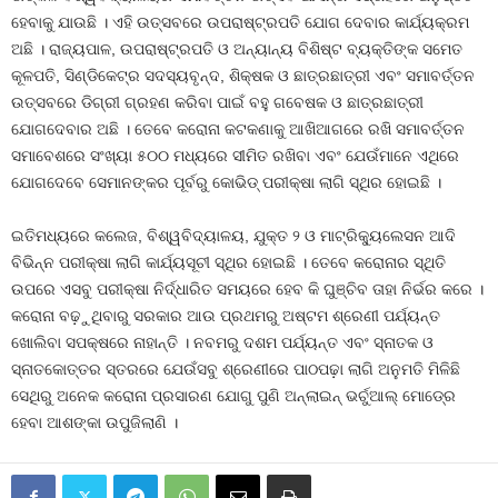
ହେବାକୁ ଯାଉଛି । ଏହି ଉତ୍ସବରେ ଉପରାଷ୍ଟ୍ରପତି ଯୋଗ ଦେବାର କାର୍ଯ୍ୟକ୍ରମ
ଅଛି । ରାଜ୍ୟପାଳ, ଉପରାଷ୍ଟ୍ରପତି ଓ ଅନ୍ୟାନ୍ୟ ବିଶିଷ୍ଟ ବ୍ୟକ୍ତିଙ୍କ ସମେତ
କୂଳପତି, ସିଣ୍ଡିକେଟ୍‍ର ସଦସ୍ୟବୃନ୍ଦ, ଶିକ୍ଷକ ଓ ଛାତ୍ରଛାତ୍ରୀ ଏବଂ ସମାବର୍ତ୍ତନ
ଉତ୍ସବରେ ଡିଗ୍ରୀ ଗ୍ରହଣ କରିବା ପାଇଁ ବହୁ ଗବେଷକ ଓ ଛାତ୍ରଛାତ୍ରୀ
ଯୋଗଦେବାର ଅଛି । ତେବେ କରୋନା କଟକଣାକୁ ଆଖିଆଗରେ ରଖି ସମାବର୍ତ୍ତନ
ସମାବେଶରେ ସଂଖ୍ୟା ୫୦୦ ମଧ୍ୟରେ ସୀମିତ ରଖିବା ଏବଂ ଯେଉଁମାନେ ଏଥିରେ
ଯୋଗଦେବେ ସେମାନଙ୍କର ପୂର୍ବରୁ କୋଭିଡ୍‍ ପରୀକ୍ଷା ଲାଗି ସ୍ଥିର ହୋଇଛି ।
ଇତିମଧ୍ୟରେ କଲେଜ, ବିଶ୍ୱବିଦ୍ୟାଳୟ, ଯୁକ୍ତ ୨ ଓ ମାଟ୍ରିକ୍ୟୁଲେସନ ଆଦି
ବିଭିନ୍ନ ପରୀକ୍ଷା ଲାଗି କାର୍ଯ୍ୟସୂଚୀ ସ୍ଥିର ହୋଇଛି । ତେବେ କରୋନାର ସ୍ଥିତି
ଉପରେ ଏସବୁ ପରୀକ୍ଷା ନିର୍ଦ୍ଧାରିତ ସମୟରେ ହେବ କି ଘୁଞ୍ଚିବ ତାହା ନିର୍ଭର କରେ ।
କରୋନା ବଢ଼ୁଥିବାରୁ ସରକାର ଆଉ ପ୍ରଥମରୁ ଅଷ୍ଟମ ଶ୍ରେଣୀ ପର୍ଯ୍ୟନ୍ତ
ଖୋଲିବା ସପକ୍ଷରେ ନାହାନ୍ତି । ନବମରୁ ଦଶମ ପର୍ଯ୍ୟନ୍ତ ଏବଂ ସ୍ନାତକ ଓ
ସ୍ନାତକୋତ୍ତର ସ୍ତରରେ ଯେଉଁସବୁ ଶ୍ରେଣୀରେ ପାଠପଢ଼ା ଲାଗି ଅନୁମତି ମିଳିଛି
ସେଥିରୁ ଅନେକ କରୋନା ପ୍ରସାରଣ ଯୋଗୁ ପୁଣି ଅନ୍‍ଲାଇନ୍‍ ଭର୍ଚୁଆଲ୍‍ ମୋଡ୍‍ରେ
ହେବା ଆଶଙ୍କା ଉପୁଜିଲାଣି ।