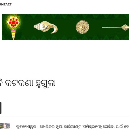
ONTACT
 କଟକଣା ହୁଗୁଳା
ଭୁବନେଶ୍ୱର : କୋଭିଡର ନୂଆ ଭାରିଆଣ୍ଟ ‘ଓମିକ୍ରନ’କୁ ରୋକିବା ପାଇଁ ଦ