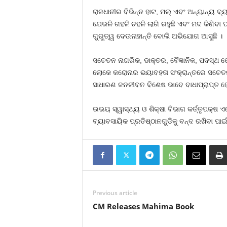
ରାଜଧାନୀର ବିଭିନ୍ନ ହାଟ, ମଲ୍‍ ଏବଂ ଅନ୍ୟାନ୍ୟ
ଯେଭଳି ଗହଳି ଚହଳି ଲାଗି ରହୁଛି ଏବଂ ମଦ କିଣିବ
ଗୁରୁତ୍ୱ ଦେଉନାହାନ୍ତି ବୋଲି ଅଭିଯୋଗ ଆସୁଛି ।
ସଚେତନ ନାଗରିକ, ଡାକ୍ତର, ବୈଜ୍ଞାନିକ, ପଦସ୍ଥ 
ଲୋକେ କରୋନାର ଭୟାବହତା ସଂକ୍ରାନ୍ତରେ ସଚେତନ ନ 
ସାଧାରଣ ଜନଜୀବନ ବିଶେଷ ଭାବେ ବାଧାପ୍ରାପ୍ତ ହେ
ଉଭୟ ସ୍ୱାସ୍ଥ୍ୟ ଓ ଶିକ୍ଷା ବିଭାଗ କର୍ତ୍ତୃପକ୍ଷ 
ବ୍ୟାବସାୟିକ ପ୍ରତିଷ୍ଠାନଗୁଡିକୁ ବନ୍ଦ ରଖିବା ପା
Previous article
CM Releases Mahima Book