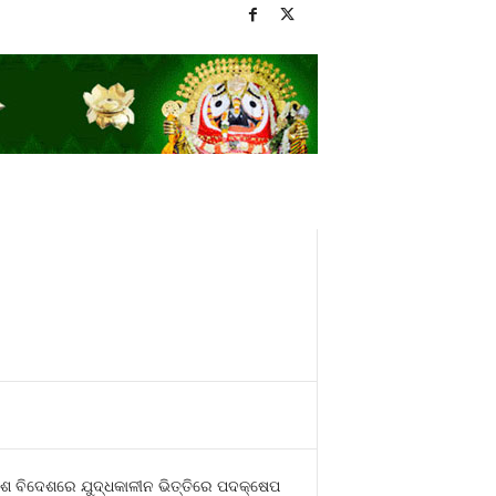
େଶ ବିଦେଶରେ ଯୁଦ୍ଧକାଳୀନ ଭିତ୍ତିରେ ପଦକ୍ଷେପ