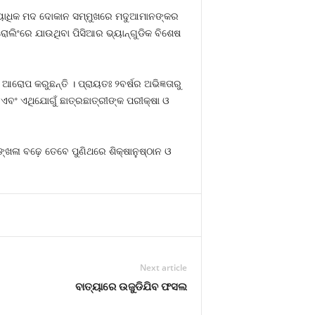
ଂଖ୍ୟାଧିକ ମଦ ଦୋକାନ ସମ୍ମୁଖରେ ମଦୁଆମାନଙ୍କର
ଲିଂରେ ଯାଉଥିବା ପିସିଆର ଭ୍ୟାନ୍‍ଗୁଡିକ ବିଶେଷ
ୋପ କରୁଛନ୍ତି । ପ୍ରାୟତଃ ୨ବର୍ଷର ଅଭିଜ୍ଞତାରୁ
ଏବଂ ଏଥିଯୋଗୁଁ ଛାତ୍ରଛାତ୍ରୀଙ୍କ ପରୀକ୍ଷା ଓ
ଙ୍ଖଳା ବଢ଼େ ତେବେ ପୁଣିଥରେ ଶିକ୍ଷାନୁଷ୍ଠାନ ଓ
Next article
ବାତ୍ୟାରେ ଉଜୁଡିଯିବ ଫସଲ