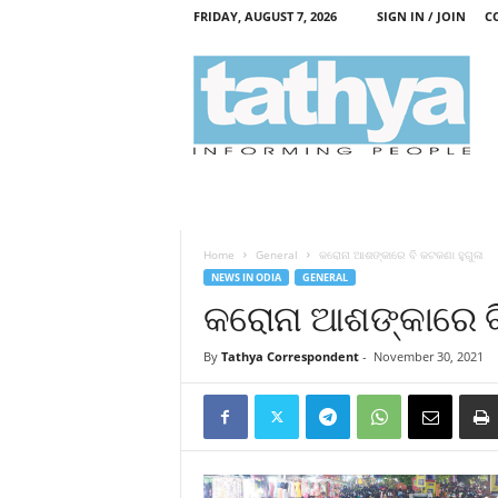
FRIDAY, AUGUST 7, 2026
SIGN IN / JOIN
C
T
a
t
h
y
a
Home
General
କରୋନା ଆଶଙ୍କାରେ ବି କଟକଣା ହୁଗୁଳା
NEWS IN ODIA
GENERAL
କରୋନା ଆଶଙ୍କାରେ ବି
By
Tathya Correspondent
-
November 30, 2021