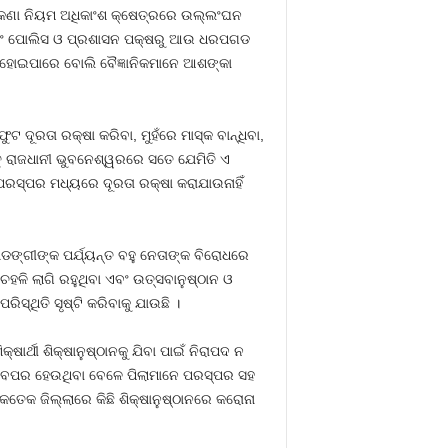
ଟକଣା ନିୟମ ଅଧିକାଂଶ କ୍ଷେତ୍ରରେ ଉଲ୍ଲଂଘନ
ଏବଂ ପୋଲିସ ଓ ପ୍ରଶାସନ ପକ୍ଷରୁ ଆଉ ଧରପଗଡ
ି ହୋଇପାରେ ବୋଲି ବୈଜ୍ଞାନିକମାନେ ଆଶଙ୍କା
ଦୂରତା ରକ୍ଷା କରିବା, ମୁହଁରେ ମାସ୍କ ବାନ୍ଧିବା,
୍ତୁ ରାଜଧାନୀ ଭୁବନେଶ୍ୱରରେ ସତେ ଯେମିତି ଏ
ପରସ୍ପର ମଧ୍ୟରେ ଦୂରତା ରକ୍ଷା କରାଯାଉନାହିଁ
ଙ୍ଗୀଙ୍କ ପର୍ଯ୍ୟନ୍ତ ବହୁ ନେତାଙ୍କ ବିରୋଧରେ
ି ଚହଳି ଲାଗି ରହୁଥିବା ଏବଂ ଉତ୍ସବାନୁଷ୍ଠାନ ଓ
ସ୍ଥିତି ସୃଷ୍ଟି କରିବାକୁ ଯାଉଛି ।
ର୍ଥୀ ଶିକ୍ଷାନୁଷ୍ଠାନକୁ ଯିବା ପାଇଁ ନିରାପଦ ନ
ମ୍ଭବପର ହେଉଥିବା ବେଳେ ପିଲାମାନେ ପରସ୍ପର ସହ
ତେକ ଜିଲ୍ଲାରେ କିଛି ଶିକ୍ଷାନୁଷ୍ଠାନରେ କରୋନା