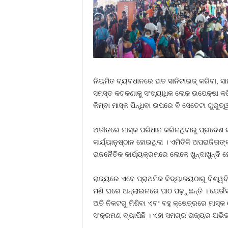
ନିୟମିତ ବ୍ୟବଧାନରେ ହାତ ସାନିଟାଇଜ୍‍ କରିବା, ସା
ସମସ୍ତ କଟକଣାକୁ ସଂଖ୍ୟାଧିକ ଲୋକ ଉପେକ୍ଷା କରି
କିମ୍ବା ମାସ୍କ ପିନ୍ଧିବା ଉପରେ ବି ସେତେଟା ଗୁରୁତ
ଅତୀତରେ ମାସ୍କ ପରିଧାନ କରିନଥିବାରୁ ପ୍ରଦେଶ କ
କାର୍ଯ୍ୟାନୁଷ୍ଠାନ ହୋଇଥିଲା । ଏମିତିକି ଅପରାଜିତାଙ୍
ରାଜନୈତିକ କାର୍ଯ୍ୟକ୍ରମରେ ଲୋକେ ଖୁନ୍ଦାଖୁନ୍ଦି 
ରାଜ୍ୟରେ ଏବେ ପ୍ରାଥମିକ ବିଦ୍ୟାଳୟଠାରୁ ବିଶ୍ୱବି
ମଣି ଘରେ ଅନ୍‍ଲାଇନରେ ପାଠ ପଢ଼ୁଛନ୍ତି । ଯେଉଁସ
ଅତି ନିକଟରୁ ମିଶିବା ଏବଂ ବହୁ କ୍ଷେତ୍ରରେ ମାସ୍
ସଂକ୍ରମଣ ବ୍ୟାପିଛି । ଏହା ସମଗ୍ର ରାଜ୍ୟର ଅଭିଭା