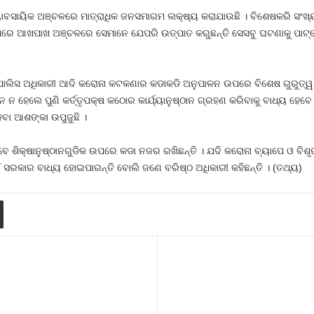
 ବ୍ୟାବସାୟିକ ଅଞ୍ଚଳରେ ମାତ୍ରାଧିକ ଜନସମାଗମ ଲକ୍ଷ୍ୟ କରାଯାଉଛି । ବିଶେଷକରି ସ
ା ପରେ ଆଖପାଖ ଅଞ୍ଚଳରେ ସେମାନେ ଯେପରି ଉତ୍ପାତ କରୁଛନ୍ତି ସେସବୁ ଘଟଣାକୁ ପାଟ୍ରୋ
ପୋଲିସ ଅଧିକାରୀ ଆଦି କରୋନା କଟକଣାର କଡାକଡି ଅନୁପାଳନ ଉପରେ ବିଶେଷ ଗୁରୁତ୍ୱ ଆର
ହେଲେ ପୁଣି କର୍ତ୍ତୃପକ୍ଷ କଠୋର କାର୍ଯ୍ୟାନୁଷ୍ଠାନ ଗ୍ରହଣ କରିବାକୁ ବାଧ୍ୟ ହେବେ 
ବା ଆଶଙ୍କା ଉପୁଜୁଛି ।
ଏବେ ଶିକ୍ଷାନୁଷ୍ଠାନଗୁଡିକ ଉପରେ କଡା ନଜର ରଖିଛନ୍ତି । ଯଦି କରୋନା ବ୍ୟାପେ ଓ ବିଶୃ
ଇଁ ସରକାର ବାଧ୍ୟ ହୋଇପାରନ୍ତି ବୋଲି ଜଣେ ବରିଷ୍ଠ ଅଧିକାରୀ କହିଛନ୍ତି । (ତଥ୍ୟ)