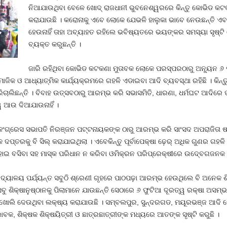
ନିଆଯାଉଥିବା ବେଳେ ଖୋଦ୍‍ ରାଜଧାନୀ ଭୁବନେଶ୍ୱରରେ କିନ୍ତୁ କୋଭିଡ କ
କରାଯାଉଛି । କରୋନାକୁ ଏବେ ଲୋକେ ଯେଭଳି ହାଲୁକା ଭାବେ ନେଉଛନ୍ତି 
ହେଉନାହିଁ ତାହା ଅବ୍ୟାହତ ରହିଲେ ଭବିଷ୍ୟତରେ ଭୟଙ୍କର ସମସ୍ୟା ସୃଷ୍ଟ
ବ୍ୟକ୍ତ କରୁଛନ୍ତି ।
ଜାରି ରହିଥିବା କୋଭିଡ କଟକଣା ମୁତାବକ ଲୋକେ ପରସ୍ପରଠାରୁ ଅନ୍ୟୂନ ୬ ଫୁଟ 
ମାଜିକ ଓ ଆଧ୍ୟାତ୍ମିକ କାର୍ଯ୍ୟକ୍ରମରେ ଗହଳି ଏଡାଇବା ଆଦି ବ୍ୟବସ୍ଥା ରହିଛି । କିନ
ଚାଲିଛନ୍ତି । ବିବାହ ଉତ୍ସବଠାରୁ ଆରମ୍ଭ କରି ସଭାସମିତି, ଧାରଣା, ଧର୍ମଘଟ ଆଦିରେ 
୍ୱ ଆଉ ଦିଆଯାଉନାହିଁ ।
ଂଗ୍ରେସ ସଭାପତି ନିରଞ୍ଜନ ପଟ୍ଟନାୟକଙ୍କ ଠାରୁ ଆରମ୍ଭ କରି ସାଂସଦ ଅପରାଜିତା ଷଡ
କ ଦପ୍ତରକୁ ବି ସିଲ୍‍ କରାଯାଇଥିଲା । ଏବେକିନ୍ତୁ ପୂର୍ବାପେକ୍ଷା ଢ଼େର୍‍ ଅଧିକ ଗୁଣର ଗହଳ
ହୋଇ ବସିବା ସହ ମାସ୍କ ପରିଧାନ ନ କରିବା ଓମିକ୍ରନ ପରିପ୍ରେକ୍ଷୀରେ ଉଦ୍‍ବେଗଜନକ ପରି
ଦ୍ୟାଳୟ ପର୍ଯ୍ୟନ୍ତ ସବୁଠି ଶ୍ରେଣୀ ଗୃହରେ ପାଠପଢ଼ା ଆରମ୍ଭ ହେଉଥିଲେ ବି ଅନେକ ଶିକ୍ଷା
ବୁ ଶିକ୍ଷାନୁଷ୍ଠାନକୁ ପିଲାମାନେ ଯାଉଛନ୍ତି ସେଠାରେ ୬ ଫୁଟିଆ ଦୂରତ୍ୱ ରକ୍ଷା ଅସ
କ ଖୋଲି ଦେଉଥିବା ଲକ୍ଷ୍ୟ କରାଯାଉଛି । ସମ୍ବଲପୁର, ସୁନ୍ଦରଗଡ, ମୟୂରଭଞ୍ଜ ଆଦି କେ
ବକ, ଶିକ୍ଷକ ଶିକ୍ଷୟିତ୍ରୀ ଓ ଛାତ୍ରଛାତ୍ରୀଙ୍କ ମଧ୍ୟରେ ଆତଙ୍କ ସୃଷ୍ଟି କରୁଛି ।