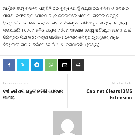
ଆର୍ନ୍ତଜାତୀୟ ବଜାରେ ଏଲ୍‍ପିଜି ଦର ବୃଦ୍ଧି ଯୋଗୁଁ ଗ୍ୟାସ ଦର ବଢିବା ଓ ସରକାର
ମାଗଣା ରିଫିଲିଙ୍ଗ ଯୋଜନା ବନ୍ଦ କରିବାପରେ ଏବେ ଗାଁ ଗହଳର ଉଜ୍ୱଳା
ହିତାଧିକରୀମାନେ ସେମାନଙ୍କର ଗ୍ୟାସ ସିଲିଣ୍ଡର ଭରିବାକୁ ପଛାଉଥିବା ଲକ୍ଷ୍ୟ
କରାଯାଉଛି । ତେବେ ଚଳିତ ଆର୍ଥିକ ବର୍ଷରେ ସରକାର ଉଜ୍ୱଳା ହିତାଧିକାରୀଙ୍କ ପାଇଁ
ସିଲିଣ୍ଡର ପିଛା ୨୦୦ ଟଙ୍କା ସବସିଡ୍‍ ପ୍ରଚଳନ କରିଥିବାରୁ ଅଧିକରୁ ଅଧିକ
ହିତାଧିକାରୀ ଗ୍ୟାସ ଭରିବେ ବୋଲି ଆଶା କରାଯାଉଛି । (ତଥ୍ୟ)
Previous article
Next article
ବର୍ଷ ବର୍ଷ ଧରି ଗଡୁଛି ଚାକିରି ପେନସନ
Cabinet Clears i3MS
ମାମଲା
Extension