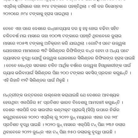
ଏପ୍ରିଲ୍‍ ପହିଲାରେ ତାହା ୭୧୪ ଟଙ୍କାରେ ପହଞ୍ଚିଥିଲା । ଏହି ଦର ଡିସେମ୍ବର
୨୦୨୦ରେ ୬୯୪ ଟଙ୍କାକୁ ହ୍ରାସ ପାଇଥିଲା ।
ତେବେ ଏହା ପରେ ଦେଶରେ ରନ୍ଧନଗ୍ୟାସ ଦର ହୁ ହହୁ ହୋଇ ବଢିବା ସହିତ
ଚଳିତବର୍ଷ ମଇ ମାସରେ ତାହା ୧୦୦୩ ଟଙ୍କାରେ ପହଞ୍ଚି ଥିବାବେଳେ ଜୁଲାଇ
ମାସରେ ୧୦୫୩ ଟଙ୍କାକୁ ଅତିକ୍ରମ କରି ଯାଇଥିଲା । ଗୋଟିଏ ପଟେ ଉଜ୍ୱଳା
ଯୋଜନାରେ ମାମଣାରେ ୩ଟି ସିଲିଣ୍ଡର ରିଫିଲିଙ୍ଗ ବନ୍ଦ ହେବା ଓ ଅନ୍ୟ ପଟେ
ଗ୍ୟାସଦର ବୃଦ୍ଧି ଯୋଗୁଁ ଉଜ୍ୱଳା ଯୋଜନାରେ ସିଲିଣ୍ଡର ରିଫିଲଙ୍ଗ ହ୍ରାସ ପାଇଛି
। ତେବେ କେନ୍ଦ୍ର ସରକାର ଚଳିତ ଆର୍ଥିକ ବର୍ଷରେ ଉଜ୍ୱଳା ହିତାଧିକାରୀଙ୍କ ପାଇଁ
ଗ୍ୟାସ ଭରିବାପାଇଁ ସିଲିଣ୍ଡର ପିଛା ୨୦୦ ଟଙ୍କାର ସବସିଡ୍‍ ପ୍ରଦାନ କରୁଛନ୍ତି ।
ଏହି ରିହାତି ୧୨ଟି ସିଲିଣ୍ଡର ପାଇଁ ମିଳୁଛି ।
ମନ୍ତ୍ରୀଙ୍କ ଉତ୍ତରରେ ଉଲ୍ଲେଖ କରାଯାଇଛି ଯେ ଦେଶରେ ଆବଶ୍ୟକ
ହେଉଥିବା ଏଲପିଜିର ୫୮ ପ୍ରତିଶତ ଭାରତ ବିଦେଶରୁ ଆମଦାନୀ କରୁଛନ୍ତି ।
ଦେଶର ଏଲପିଜି ଦର ସାଉଦୀର କଣ୍ଟାକ୍ଟ ପ୍ରାଇସି୍‍ (ସିପି) ଉପରେ ନିର୍ଭର
କରୁଥିବାବେଳେ ୨୦୨୦ ଏପ୍ରିଲ୍‍ ରୁ ୨୦୨୨ ଜୁନ୍‍ ମଧ୍ୟରେ ଏହାର ଦର ୨୧୮
ପ୍ରତିଶତ ବୃଦ୍ଧି ପାଇଛି । ୨୦୨୦ ଜୁନ୍‍ ମାସରେ ଏଲ୍‍ପିସି ଟନ୍‍ ପିଛା ୨୩୬ ଡଲାର
ଥିବାବେଳେ ୨୦୨୨ ଜୁନ୍‍ରେ ଏହା ଟନ୍‍ ପିଛା ୭୫୦ ଡଲାରକୁ ବୃଦ୍ଧି ପାଇଛି ।