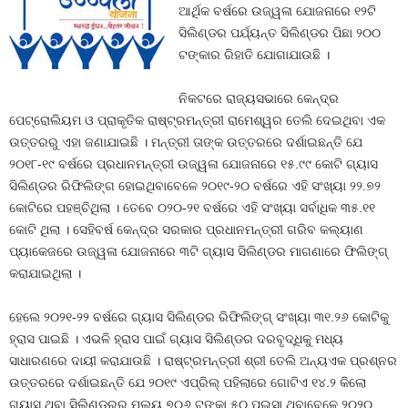
ଆର୍ଥିକ ବର୍ଷରେ ଉଜ୍ୱଳା ଯୋଜନାରେ ୧୨ଟି
ସିଲିଣ୍ଡର ପର୍ଯ୍ୟନ୍ତ ସିଲିଣ୍ଡର ପିଛା ୨୦୦
ଟଙ୍କାର ରିହାତି ଯୋଗାଯାଉଛି ।
ନିକଟରେ ରାଜ୍ୟସଭାରେ କେନ୍ଦ୍ର
ପେଟ୍ରୋଲିୟମ ଓ ପ୍ରାକୃତିକ ରାଷ୍ଟ୍ରମନ୍ତ୍ରୀ ରାମେଶ୍ୱର ତେଲି ଦେଇଥିବା ଏକ
ଉତ୍ତରରୁ ଏହା ଜଣାଯାଇଛି । ମନ୍ତ୍ରୀ ତାଙ୍କ ଉତ୍ତରରେ ଦର୍ଶାଇଛନ୍ତି ଯେ
୨୦୧୮-୧୯ ବର୍ଷରେ ପ୍ରଧାନମନ୍ତ୍ରୀ ଉଜ୍ୱଳା ଯୋଜନାରେ ୧୫.୯୯ କୋଟି ଗ୍ୟାସ
ସିଲିଣ୍ଡର ରିଫିଲିଙ୍ଗ ହୋଇଥିବାବେଳେ ୨୦୧୯-୨୦ ବର୍ଷରେ ଏହି ସଂଖ୍ୟା ୨୨.୭୨
କୋଟିରେ ପହଞ୍ଚିଥିଲା । ତେବେ ୦୨୦-୨୧ ବର୍ଷରେ ଏହି ସଂଖ୍ୟା ସର୍ବାଧିକ ୩୫.୧୧
କୋଟି ଥିଲା । ସେହିବର୍ଷ କେନ୍ଦ୍ର ସରକାର ପ୍ରଧାନମନ୍ତ୍ରୀ ଗରିବ କଲ୍ୟାଣ
ପ୍ୟାକେଜରେ ଉଜ୍ୱଳା ଯୋଜନାରେ ୩ଟି ଗ୍ୟାସ ସିଲିଣ୍ଡର ମାଗଣାରେ ଫିଲିଙ୍ଗ୍‍
କରାଯାଇଥିଲା ।
ହେଲେ ୨୦୨୧-୨୨ ବର୍ଷରେ ଗ୍ୟାସ ସିଲିଣ୍ଡର ରିଫିଲିଙ୍ଗ୍‍ ସଂଖ୍ୟା ୩୧.୨୬ କୋଟିକୁ
ହ୍ରାସ ପାଇଛି । ଏଭଳି ହ୍ରାସ ପାଇଁ ଗ୍ୟାସ ସିଲିଣ୍ଡର ଦରବୃଦ୍ଧିକୁ ମଧ୍ୟ
ସାଧାରଣରେ ଦାୟୀ କରାଯାଉଛି । ରାଷ୍ଟ୍ରମନ୍ତ୍ରୀ ଶ୍ରୀ ତେଲି ଅନ୍ୟଏକ ପ୍ରଶ୍ନର
ଉତ୍ତରରେ ଦର୍ଶାଇଛନ୍ତି ଯେ ୨୦୧୯ ଏପ୍ରିଲ୍‍ ପହିଲାରେ ଗୋଟିଏ ୧୪.୨ କିଲୋ
ଗ୍ୟାସ ଥିବା ସିଲିଣ୍ଡରର ମୂଲ୍ୟ ୭୦୬ ଟଙ୍କା ୫୦ ପଇସା ଥିବାବେଳେ ୨୦୨୦