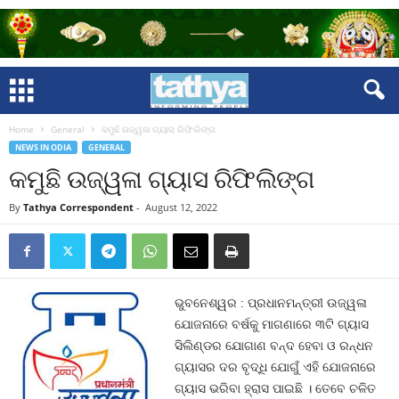
Home
General
କମୁଛି ଉଜ୍ୱଳା ଗ୍ୟାସ ରିଫିଲିଙ୍ଗ
NEWS IN ODIA
GENERAL
କମୁଛି ଉଜ୍ୱଳା ଗ୍ୟାସ ରିଫିଲିଙ୍ଗ
By
Tathya Correspondent
-
August 12, 2022
ଭୁବନେଶ୍ୱର : ପ୍ରଧାନମନ୍ତ୍ରୀ ଉଜ୍ୱଳା
ଯୋଜନାରେ ବର୍ଷକୁ ମାଗଣାରେ ୩ଟି ଗ୍ୟାସ
ସିଲିଣ୍ଡର ଯୋଗାଣ ବନ୍ଦ ହେବା ଓ ରନ୍ଧନ
ଗ୍ୟାସର ଦର ବୃଦ୍ଧି ଯୋଗୁଁ ଏହି ଯୋଜନାରେ
ଗ୍ୟାସ ଭରିବା ହ୍ରାସ ପାଇଛି । ତେବେ ଚଳିତ