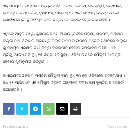
ଏହି ସମୟରେ ଉତ୍ତର ଆଭ୍ୟନ୍ତରୀଣ ଓଡିଶା, ବୌଦ୍ଧ, କଳାହାଣ୍ଡି, କନ୍ଧମାଳ,
ସୋନପୁର, ବଲାଙ୍ଗୀର, ନୁଆପଡା, ବାଲେଶ୍ୱର ଏବଂ ଭଦ୍ରକ୍ ଜିଲ୍ଲା ଉପରେ
ଗୋଟିଏ କିମ୍ବା ଦୁଇଟି ସ୍ଥାନରେ ବଜ୍ରପାତ ହେବାର ସମ୍ଭାବନା ରହିଛି ।
ଏଥିରେ ଆହୁରି ମଧ୍ୟ କୁହାଯାଇଛି ଯେ ଆଭ୍ୟନ୍ତରୀଣ ଓଡ଼ିଶା, ଗଜପତି, ଗଞ୍ଜାମ
ଜିଲ୍ଲା ତଥା ଓଡିଶାର ଅବଶିଷ୍ଟ ଜିଲ୍ଲାମାନଙ୍କ ଉପରେ ଅନେକ ସ୍ଥାନରେ ହାଲୁକା
ରୁ ମଧ୍ୟମ ଧରଣର ବର୍ଷା କିମ୍ବା ବଜ୍ରପାତ ହେବାର ସମ୍ଭାବନା ରହିଛି । ଏହା
ପୂର୍ବରୁ, ଆଇଏମଡି ଜୁନ୍ ୧୫ କିମ୍ବା ୧୬ ସୁଦ୍ଧା ଓଡିଶା ଉପରେ ମୌସୁମୀ ଆରମ୍ଭ
ହେବାର ପୂର୍ବାନୁମାନ କରିଥିଲା ।
ସାଧାରଣତଃ ଦକ୍ଷିଣ-ପଶ୍ଚିମ ମୌସୁମୀ ବାୟୁ ଜୁନ୍ ୧୦ ରେ ଓଡିଶାରେ ପହଞ୍ଚିଥାଏ ।
ଜୁନ୍ ୧୫ ପର୍ଯ୍ୟନ୍ତ ଏହି ମୌସୁମୀ ୬ତୁରେ ରାଜ୍ୟରେ ୭୩% କମ୍ ବୃଷ୍ଟିପାତ ରେକର୍ଡ
କରାଯାଇଛି ।
Previous article
Next article