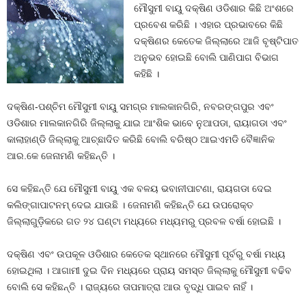
ମୌସୁମୀ ବାୟୁ ଦକ୍ଷିଣ ଓଡିଶାର କିଛି ଅଂଶରେ
ପ୍ରବେଶ କରିଛି । ଏହାର ପ୍ରଭାବରେ କିଛି
ଦକ୍ଷିଣର କେତେକ ଜିଲ୍ଲାରେ ଆଜି ବୃଷ୍ଟିପାତ
ଅନୁଭବ ହୋଇଛି ବୋଲି ପାଣିପାଗ ବିଭାଗ
କହିଛି ।
ଦକ୍ଷିଣ-ପଶ୍ଚିମ ମୌସୁମୀ ବାୟୁ ସମଗ୍ର ମାଲକାନଗିରି, ନବରଙ୍ଗପୁର ଏବଂ
ଓଡିଶାର ମାଲକାନଗିରି ଜିଲ୍ଲାକୁ ଯାଇ ଆଂଶିକ ଭାବେ ନୁଆପଡା, ରାୟାଗଡା ଏବଂ
କାଲାହାଣ୍ଡି ଜିଲ୍ଲାକୁ ଆଚ୍ଛାଦିତ କରିଛି ବୋଲି ବରିଷ୍ଠ ଆଇଏମଡି ବୈଜ୍ଞାନିକ
ଆର.କେ ଜେନାମଣି କହିଛନ୍ତି ।
ସେ କହିଛନ୍ତି ଯେ ମୌସୁମୀ ବାୟୁ ଏକ ବଳୟ ଭବାନୀପାଟଣା, ରାୟଗଡା ଦେଇ
କଲିଙ୍ଗାପାଟନମ୍ ଦେଇ ଯାଉଛି । ଜେନାମଣି କହିଛନ୍ତି ଯେ ଉପରୋକ୍ତ
ଜିଲ୍ଲାଗୁଡ଼ିକରେ ଗତ ୨୪ ଘଣ୍ଟା ମଧ୍ୟରେ ମଧ୍ୟମରୁ ପ୍ରବଳ ବର୍ଷା ହୋଇଛି ।
ଦକ୍ଷିଣ ଏବଂ ଉପକୂଳ ଓଡିଶାର କେତେକ ସ୍ଥାନରେ ମୌସୁମୀ ପୂର୍ବରୁ ବର୍ଷା ମଧ୍ୟ
ହୋଇଥିଲା । ଆଗାମୀ ଦୁଇ ଦିନ ମଧ୍ୟରେ ପ୍ରାୟ ସମସ୍ତ ଜିଲ୍ଲାକୁ ମୌସୁମୀ ବଢିବ
ବୋଲି ସେ କହିଛନ୍ତି । ରାଜ୍ୟରେ ତାପମାତ୍ରା ଆଉ ବୃଦ୍ଧି ପାଇବ ନାହିଁ ।