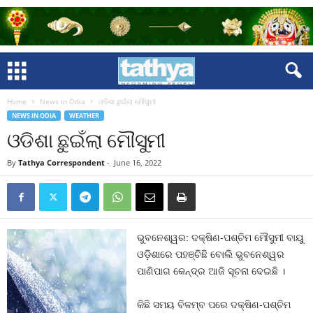
Home
News in Odia
ଓଡିଶା ଛୁଇଁଲା ମୌସୁମୀ
NEWS IN ODIA
WEATHER
ଓଡିଶା ଛୁଇଁଲା ମୌସୁମୀ
By
Tathya Correspondent
-
June 16, 2022
ଭୁବନେଶ୍ୱର: ଦକ୍ଷିଣ-ପଶ୍ଚିମ ମୌସୁମୀ ବାୟୁ
ଓଡ଼ିଶାରେ ପହଞ୍ଚିଛି ବୋଲି ଭୁବନେଶ୍ୱର
ପାଣିପାଗ କେନ୍ଦ୍ର ଆଜି ସୂଚନା ଦେଇଛି ।
କିଛି ସମୟ ବିଳମ୍ବ ପରେ ଦକ୍ଷିଣ-ପଶ୍ଚିମ