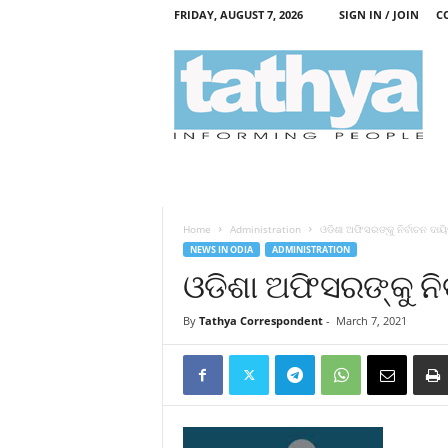
FRIDAY, AUGUST 7, 2026
SIGN IN / JOIN
C
T
a
t
h
y
a
Home
Administration
ଓଡିଶା ଅଫିସରଙ୍କୁ ନିର୍ବାଚନ ଦାୟ
NEWS IN ODIA
ADMINISTRATION
ଓଡିଶା ଅଫିସରଙ୍କୁ ନିର
By
Tathya Correspondent
-
March 7, 2021