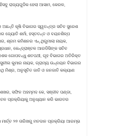
 ଏହିସବୁ ରାଜ୍ୟଗୁଡିକ ହେଲା ଆସାମ, କେରଳ,
ଅଛନ୍ତି କୃଷି ବିଭାଗର ସ୍ୱତନ୍ତ୍ର ସଚିବ ସୁରେଶ
କର ଜ୍ୟୋତି ଶର୍ମା, ହସ୍ତତନ୍ତ ଓ ବୟନଶିଳ୍ପ
କୁମାର, ଶ୍ରମ କମିଶନର ଏନ୍‍.ଥିରୁମାଲା ନାୟକ,
ନ ପ୍ରଧାନ, କେନ୍ଦ୍ରାଞ୍ଚଳ ଆରଡିସିଙ୍କ ସଚିବ
୍ଦେଶକ ଗୋପବନ୍ଧୁ ଶତପଥୀ, ଗୃହ ବିଭାଗର ଅତିରିକ୍ତ
ସୁନୀଲ କୁମାର ନାୟକ, ଗ୍ରାମ୍ୟ ଉନ୍ନୟନ ବିଭାଗର
ଥି ମିଶ୍ର, ଅନୁସୂଚିତ ଜାତି ଓ ଜନଜାତି କଲ୍ୟାଣ
ି ଶେଖର, ସଫିନ ଅହମ୍ମଦ କେ, ସଞ୍ଜୀବ ପଣ୍ଡା,
ର୍ବାଚନ ପ୍ରକ୍ରିୟାକୁ ଅନୁଧ୍ୟାନ କରି ଭାରତର
 ମାର୍ଚ୍ଚ ୨୭ ତାରିଖରୁ ମତଦାନ ପ୍ରକ୍ରିୟା ଆରମ୍ଭ