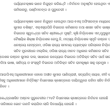
ପର୍ଯ୍ୟବେକ୍ଷକ ଭାବେ ନିଯୁକ୍ତ କରିଛନ୍ତି । ନିର୍ବାଚନ ଅନୁଷ୍ଠିତ ହେଉଥିବା
ତାମିଲନାଡୁ, ପଶ୍ଚିମବଙ୍ଗ ଓ ପୁଡୁଚେରୀ ।
ପର୍ଯ୍ୟବେକ୍ଷକ ଭାବେ ନିଯୁକ୍ତ ହେଉଥିବା ଆଇଏଏସ୍‍ ଅଫିସରଙ୍କ ମଧ୍ୟରେ 
କୁମାର ବଶିଷ୍ଟ, ଏସ୍‍ଏସ୍‍ଇପିଡି ବିଭାଗର କମିଶନର ତଥା ଶାସନ ସଚିବ ଭାଷ୍
ବିଭାଗର ସ୍ୱତନ୍ତ୍ର ସଚିବ ଶ୍ରୀକାନ୍ତ ପୃଷ୍ଟି, କୃଷି ନିର୍ଦ୍ଦେଶକ ଏମ୍‍.ମୁଥୁ
ବୈଷୟିକ ଶିକ୍ଷା ନିର୍ଦ୍ଦେଶକ ରେଘୁ.ଜି, ମତ୍ସ୍ୟ ନିର୍ଦ୍ଦେଶକ ସ୍ମୃତି ରଞ୍ଜ
ଧନଞ୍ଜୟ ହେମ୍ବ୍ରମ, ଓଡିଶା ରାଜ୍ୟ ସମବାୟ ବ୍ୟାଙ୍କ୍‍ର ପରିଚାଳନା ନିର୍ଦ
ସଚିବ ମୁରଲୀଧର ମଲ୍ଲିକ, ଓଡିଶା ରାଜ୍ୟ ମାନବ ଅଧିକାର କମିଶନର ସଚିବ 
ର୍ଦ୍ଦେଶକ ରଞ୍ଜନ କୁମାର ଦାସ, ସାଧାରଣ ଉଦ୍ୟୋଗ ବିଭାଗର ଅତିରିକ୍ତ ସଚିବ ପାର୍ଥ ସାର
ଆ ଭାଷା, ସାହିତ୍ୟ ଓ ସଂସ୍କୃତି ବିଭାଗର ଅତିରିକ୍ତ ସଚିବ ରାମକୃଷ୍ଣ ସାହୁ ପ୍ରମୁଖ ।
 ଆଇପିଏସ୍‍ ଅଧିକାରୀମାନେ ହେଲେ ଅସୀତ କୁମାର ପାଣିଗ୍ରାହୀ, ସତ୍ୟଜିତ୍‍ ନାୟକ, ନୀତ
ଏହିସବୁ ଅଧିକାରୀମାନେ ନିର୍ଦ୍ଦିଷ୍ଟ ବିଧାନସଭା କ୍ଷେତ୍ରରେ ଦାୟିତ୍ୱରେ ରହିବା ସହିତ ନି
ରିବେ ।
େନ୍ଦ୍ରଶାସିତ ଅଞ୍ଚଳ ପୁଡୁଚେରୀର ୮୨୪ଟି ବିଧାନସଭା କ୍ଷେତ୍ରରେ ନିର୍ବାଚନ ହେଉଛି ।
ତାରିଖରେ ଭୋଟ ଗଣତି କରାଯିବା ଲାଗି ଦିନଧାର୍ଯ୍ୟ ହୋଇଛି ।