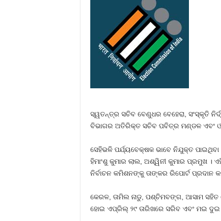
ସ୍ୱତନ୍ତ୍ର ସଚିବ ବେଣୁଧର ବେହେରା, ସଂସ୍କୃତି ନି
ବିଭାଗର ଅତିରିକ୍ତ ସଚିବ ପବିତ୍ର ମଣ୍ଡଳ ଏବଂ ଓଡି
ସେହିଭଳି ପର୍ଯ୍ୟବେକ୍ଷକ ଭାବେ ନିଯୁକ୍ତ ପାଇଥିବା
ହିମାଂଶୁ କୁମାର ଲାଲ, ଅଶ୍ୱିନୀ କୁମାର ପ୍ରମୁଖ । 
ନିର୍ବାଚନ କମିଶନଙ୍କୁ ତାଙ୍କର ରିପୋର୍ଟ ପ୍ରଦାନ କ
କେରଳ, ତାମିଲ ନାଡୁ, ପଶ୍ଚିମବଙ୍ଗ, ଆସାମ ସହିତ କ
ହୋଇ ଏପ୍ରିଲ୍‍ ୨୯ ତାରିଖରେ ସରିବ ଏବଂ ମଇ ଦୁଇ 