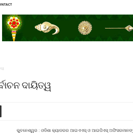
ONTACT
ିତ୍ୱ
୍ବାଚନ ଦାୟିତ୍ୱ
ଭୁବନେଶ୍ୱର : ଓଡିଶା କ୍ୟାଡରର ଆଇଏଏସ୍‍ ଓ ଆଇପିଏସ୍‍ ଅଫିସରମାନଙ୍କୁ