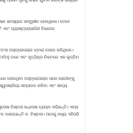
ୀଷଣ ସମସ୍ୟାର ସମ୍ମୁଖୀନ ହେଉଥିଲେ। ତେବେ
 ଏବଂ ଗ୍ୟାଷ୍ଟ୍ରୋସର୍ଜରୀ ବିଭାଗର
ି ଅଂଶ ଅସ୍ତ୍ରୋପଚାର ଦ୍ବାରା ବାହାର କରିଥିଲେ।
ର୍ନମ୍‌) ତଳେ ଏବଂ ହୃତ୍‌ପିଣ୍ଡ ନିକଟରେ ଏକ କୃତ୍ରିମ
ପାୟରେ ହୋଇଥିବା ଅସ୍ତ୍ରୋପଚାର ପରେ ରୋଗୀଙ୍କୁ
୍ୱାସକ୍ରିୟା ସମ୍ପାଦନ କରିବା ଏବଂ ଖାଦ୍ୟ
ତୋଷ ବିଶ୍ବାସ ସନ୍ତୋଷ ବ୍ୟକ୍ତ କରିଛନ୍ତି। ଏମ୍‌ସ
ନ୍ଦନ ଜଣାଇଛନ୍ତି ଡ. ବିଶ୍ବାସ। ଆଗକୁ ମଧ୍ୟ ଏହିପରି