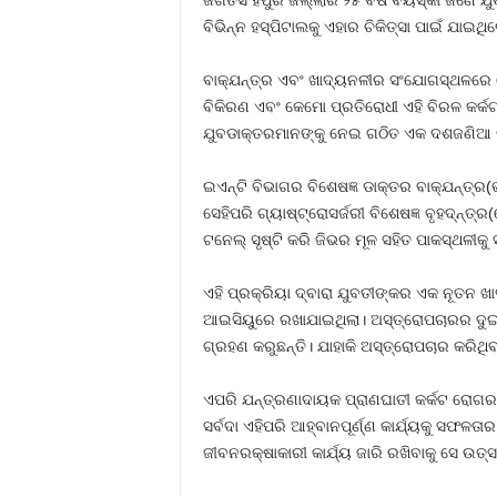
ବିଭିନ୍ନ ହସ୍‌ପିଟାଲକୁ ଏହାର ଚିକିତ୍ସା ପାଇଁ ଯା
ବାକ୍‌ଯନ୍ତ୍ର ଏବଂ ଖାଦ୍ୟନଳୀର ସଂଯୋଗସ୍ଥଳରେ 
ବିକିରଣ ଏବଂ କେମୋ ପ୍ରତିରୋଧୀ ଏହି ବିରଳ କର୍କ
ଯୁବଡାକ୍ତରମାନଙ୍କୁ ନେଇ ଗଠିତ ଏକ ଦଶଜଣିଆ ଡ
ଇଏନ୍‌ଟି ବିଭାଗର ବିଶେଷଜ୍ଞ ଡାକ୍ତର ବାକ୍‌ଯନ୍ତ୍
ସେହିପରି ଗ୍ୟାଷ୍ଟ୍ରୋସର୍ଜରୀ ବିଶେଷଜ୍ଞ ବୃହଦ୍‌ନ୍ତ
ଟନେଲ୍‌ ସୃଷ୍ଟି କରି ଜିଭର ମୂଳ ସହିତ ପାକସ୍ଥଳୀକ
ଏହି ପ୍ରକ୍ରିୟା ଦ୍ବାରା ଯୁବତୀଙ୍କର ଏକ ନୂତନ 
ଆଇସିୟୁରେ ରଖାଯାଇଥିଲା। ଅସ୍ତ୍ରୋପଚାରର ଦୁଇ ମ
ଗ୍ରହଣ କରୁଛନ୍ତି। ଯାହାକି ଅସ୍ତ୍ରୋପଚାର କରିଥି
ଏପରି ଯନ୍ତ୍ରଣାଦାୟକ ପ୍ରାଣଘାତୀ କର୍କଟ ରୋଗର ସଫ
ସର୍ବଦା ଏହିପରି ଆହ୍ବାନପୂର୍ଣ୍ଣ କାର୍ଯ୍ୟକୁ ସଫଳ
ଜୀବନରକ୍ଷାକାରୀ କାର୍ଯ୍ୟ ଜାରି ରଖିବାକୁ ସେ ଉତ୍ସା