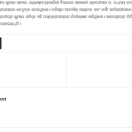
ଲୀପ କୁମାର ସାମଲ, ଗ୍ୟାଷ୍ଟ୍ୟୋସର୍ଜରୀ ବିଭାଗର ସହକାରୀ ପ୍ରଫେସର ଡ. ତନ୍ମୟ ଦତ
ତ୍ରୋପଚାରର ନେତୃତ୍ବ ନେଇଥିଲେ। ବରିଷ୍ଠ ଆବାସିକ ଡାକ୍ତର ଏବଂ ନର୍ସିଂ କର୍ମଚାରୀମ
ପ୍ରଦୀପ୍ତ କୁମାର ପରିଡ଼ା ଏହି ଅସ୍ତ୍ରୋପଚାରର ନିରୀକ୍ଷଣ କରିଥିଲେ। ଭାରପ୍ରାପ୍ତ 
 ଜଣାଇଛନ୍ତି।
ent