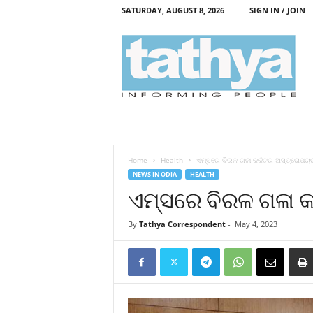
SATURDAY, AUGUST 8, 2026
SIGN IN / JOIN
T
a
t
h
y
a
Home
Health
ଏମ୍‌ସରେ ବିରଳ ଗଳା କର୍କଟର ଅସ୍ତ୍ରୋପଚା
NEWS IN ODIA
HEALTH
ଏମ୍‌ସରେ ବିରଳ ଗଳା 
By
Tathya Correspondent
-
May 4, 2023