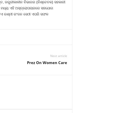
୍ତ, ଜରୁରୀକାଳୀନ ବିଭାଗର (ନିଶ୍ଚେତକ) ସହକାରୀ
ାନେ ମଧ୍ୟ ଏହି ଅସ୍ତ୍ରୋପଚାରରେ ସହଯୋଗ
ଡିଡିଏ ରଶ୍ମୀ ରଂଜନ ସେଠୀ ଏପରି ସଫଳ
Next article
Prez On Women Care