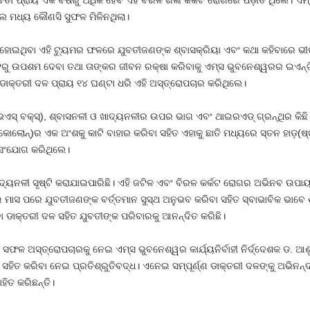
ଇଥିଲେ ମଧ୍ୟ କୌଣସି ସୁଫଳ ମିଳିନଥିଲା।
ହୋଇଥିବା ଏହି ଟ୍ୟୁମର ଫଳରେ ଯୁବତୀଜଣଙ୍କ ଶ୍ବାସକ୍ରିୟା ଏବଂ କଥା କହିବାରେ ଭ
ଟରୁ ଉପଶମ ଦେବା ତଥା ତାଙ୍କର ଜୀବନ ରକ୍ଷା କରିବାକୁ ଏମ୍‌ସ ଭୁବନେଶ୍ୱରର ଇଏନ୍‌ଟି
ାକ୍ତରୀ ଦଳ ପ୍ରାୟ ୧୪ ଘଣ୍ଟା ଧରି ଏହି ଅସ୍ତ୍ରୋପଚାର କରିଥିଲେ।
ର(ଭଏସ୍‌ ବକ୍ସ୍‌), ଶ୍ବାସନଳୀ ଓ ଖାଦ୍ୟନଳୀର ଉପର ଭାଗ ଏବଂ ଥାଇରଏଡ୍ ଗ୍ରନ୍ଥିର କିଛ
୍ର(କୋଲୋନ୍‌)ର ଏକ ଅଂଶକୁ କାଟି ବାହାର କରିବା ସହିତ ଏହାକୁ ଛାତି ମଧ୍ୟରେ ସ୍ତନ ହାଡ଼(ଷ୍ଟ
ୁ ସଂଯୋଗ କରିଥିଲେ।
ଖାଦ୍ୟନଳୀ ସୃଷ୍ଟି କରାଯାଇପାରିଛି। ଏହି ଜଟିଳ ଏବଂ ବିରଳ କର୍କଟ ରୋଗର ଅଭିନବ ଉ
ାସ ପରେ ଯୁବତୀଜଣଙ୍କ ବର୍ତ୍ତମାନ ସୁସ୍ଥ ଅନୁଭବ କରିବା ସହିତ ସ୍ବାଭାବିକ ଭାବେ ଶ
ବା ଡାକ୍ତରୀ ଦଳ ସହିତ ଯୁବତୀଙ୍କ ପରିବାରକୁ ଆନନ୍ଦିତ କରିଛି।
ଳ ଅସ୍ତ୍ରୋପଚାରକୁ ନେଇ ଏମ୍‌ସ ଭୁବନେଶ୍ୱର କାର୍ଯ୍ୟନିର୍ବାହୀ ନିର୍ଦ୍ଦେଶକ ଡ. ଆଶୁ
ତାର ସହିତ କରିବା ନେଇ ପ୍ରତିଶ୍ରୁତିବଦ୍ଧ। ଏନେଇ ସମ୍ପୂର୍ଣ୍ଣ ଡାକ୍ତରୀ ଦଳଙ୍କୁ ଅଭିନ
ହିତ କରିଛନ୍ତି।