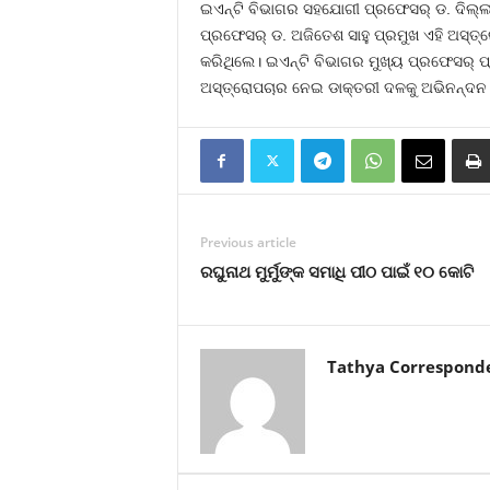
ଇଏନ୍‌ଟି ବିଭାଗର ସହଯୋଗୀ ପ୍ରଫେସର୍‌ ଡ. ଦିଲ୍
ପ୍ରଫେସର୍‌ ଡ. ଅଜିତେଶ ସାହୁ ପ୍ରମୁଖ ଏହି ଅସ୍
କରିଥିଲେ। ଇଏନ୍‌ଟି ବିଭାଗର ମୁଖ୍ୟ ପ୍ରଫେସର୍‌ 
ଅସ୍ତ୍ରୋପଚାର ନେଇ ଡାକ୍ତରୀ ଦଳକୁ ଅଭିନନ୍ଦନ
Previous article
ରଘୁନାଥ ମୁର୍ମୁଙ୍କ ସମାଧି ପୀଠ ପାଇଁ ୧୦ କୋଟି
Tathya Correspond