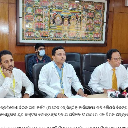
ରତିରୋଧୀ ବିରଳ ଗଳା କର୍କଟ (ଆଡେନଏଡ୍‌ ସିଷ୍ଟିକ୍ କାର୍ସିନୋମା) ଭଳି କୌଣସି ବିକଳ୍ପ 
ଭୁବନେଶ୍ୱରର ଯୁବ ଡାକ୍ତର ଗୋଷ୍ଠୀଙ୍କ ଦ୍ବାରା ଅଭିନବ ଉପାୟରେ ଏକ ବିରଳ ଅସ୍ତ୍
ତୀ ପ୍ରାୟ ଏକ ବର୍ଷରୁ ଅଧିକ ହେବ ଏହି ବିରଳ ଗଳା କର୍କଟ ରୋଗରେ ପିଡ଼ୀତ ଥିଲେ। ଏମ୍‌