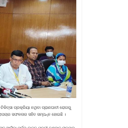
ଚିକିତ୍ସା ପ୍ରକ୍ରିୟା ନଥିବା ପ୍ରାଣଘାତୀ ରୋଗରୁ
ରୋପଚାର ସଫଳତାର ସହିତ ସମ୍ପନ୍ନ ହୋଇଛି ।
ସକୁ ଆସିବା ପୂର୍ବରୁ ଉକ୍ତ ଯୁବତୀ ଜଣଙ୍କ ରାଜ୍ୟର