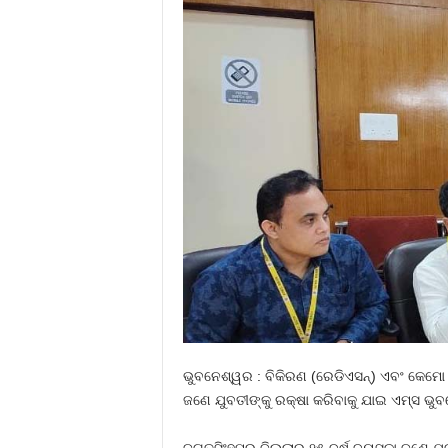
ଭୁବନେଶ୍ୱର : ବିକିରଣ (ରେଡିଏସନ୍‌) ଏବଂ କେମୋ ପ୍
ଜଣେ ଯୁବତୀଙ୍କୁ ରକ୍ଷା କରିବାକୁ ଯାଇ ଏମ୍‌ସ 
ଜଗତସିଂହପୁର ଜିଲ୍ଲାର ୨୫ ବର୍ଷ ବୟସ୍କା ଜଣେ ଯୁବ