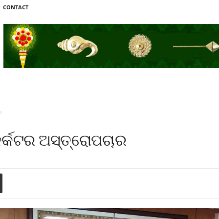
CONTACT
ର
କର୍କଟର ଅସ୍ତ୍ରୋପଚାର