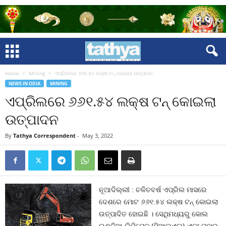
Home
Mining
ଏପ୍ରିଲରେ ୬୬୧.୫୪ ଲକ୍ଷ ଟନ୍ କୋଇଲା ଉତ୍ପାଦନ
NEWS IN ODIA
MINING
ଏପ୍ରିଲରେ ୬୬୧.୫୪ ଲକ୍ଷ ଟନ୍ କୋଇଲା
ଉତ୍ପାଦନ
By
Tathya Correspondent
-
May 3, 2022
ନୂଆଦିଲ୍ଲୀ : ଚଳିତବର୍ଷ ଏପ୍ରିଲ ମାସରେ
ଦେଶରେ ମୋଟ ୬୬୧.୫୪ ଲକ୍ଷ ଟନ୍ କୋଇଲା
ଉତ୍ପାଦିତ ହୋଇଛି । ସେଥିମଧ୍ୟରୁ କୋଲ