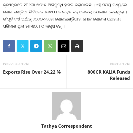
କ୍ଷେତ୍ରରେ ୧୮.୪୩ ଶତାଂଶ ଅଭିବୃଦ୍ଧି ହାସଲ କରାଯାଇଛି । ଏହି ସମୟ ମଧ୍ୟରେ
କୋଲ ଇଣ୍ଡିଆ ଲିମିଟେଡ ୬୬୧୦.୮୫ ଲକ୍ଷ ଟନ୍ କୋଇଲା ଯୋଗାଇ ଦେଇଥିଲା ।
ତା’ପୂର୍ବ ବର୍ଷ ଅର୍ଥାତ୍ ୨୦୨୦-୨୧ରେ କୋଲଇଣ୍ଡିଆର ମୋଟ କୋଇଲା ଯୋଗାଣ
ପରିମାଣ ଥିଲା ୫୭୩୦. ୮୦ ଲକ୍ଷ ଟନ୍ ।
Previous article
Next article
Exports Rise Over 24.22 %
800CR KALIA Funds
Released
Tathya Correspondent