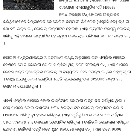
ଇଣ୍ଡିଆ ଲିମିଟେଡ (ସିଆଇଏଲ୍) ଏବଂ ତାହାର
ସହଯୋଗୀ ସଂସ୍ଥାଗୁଡିକ ଏହି ମାସରେ
୫୩୪.୭ଲକ୍ଷ ଟନ୍ କୋଇଲା ଉତ୍ପାଦନ
କରିଥିବାବେଳେ ସିଙ୍ଗରେନି କୋଲେରିଜ କମ୍ପାନୀ ଲିମିଟେଡ (ଏସ୍ସିସିଏଲ) ଦ୍ୱାରା
୫୩.୨୩ ଲକ୍ଷ ଟନ୍ କୋଇଲା ଉତ୍ପାଦିତ ହୋଇଛି । ଏହା ବ୍ୟତୀତ ନିଜସ୍ୱ କୋଇଲା
ଖଣିରୁ ଏହି ମାସରେ ଉତ୍ପାଦିତ ହୋଇଥିବା କୋଇଲାର ପରିମାଣ ୭୩.୬୧ ଲକ୍ଷ ଟନ୍
।
କୋଇଲା ମନ୍ତ୍ରଣାଳୟର ଅଣଚୂଡାନ୍ତ ତଥ୍ୟ ଅନୁସାରେ ଗତ ଏପ୍ରିଲ ମାସରେ
ଦେଶରେ ମୋଟ କୋଇଲା ଯୋଗାଣ ଚାହିଦା ଥିଲା ୭୦୮.୬୮ଲକ୍ଷ ଟନ୍ । ଏହି ମାସରେ
କେବଳ ଶକ୍ତି କ୍ଷେତ୍ରର କୋଇଲା ଆବଶ୍ୟକତା ୬୧୭.୨ଲକ୍ଷ ଟନ୍ରେ ପହଞ୍ଚିଥିଲା
। ସେଥିମଧ୍ୟରୁ କୋଲ ଇଣ୍ଡିଆ ଶକ୍ତି କ୍ଷେତ୍ରକୁ ଏକା ୪୯୭.୩୯ ଲକ୍ଷ ଟନ୍
କୋଇଲା ଯୋଗାଇଥିଲା ।
ଏବର୍ଷ ଏପ୍ରିଲ ମାସରେ କୋଲ ଇଣ୍ଡିଆର କୋଇଲା ଉତ୍ପାଦନ ସର୍ବାଧିକ ଥିଲା ।
ସେହି ମାସରେ କୋଲ ଇଣ୍ଡିଆ ୫୩୪.୭ଲକ୍ଷ ଟନ କୋଇଲା ଉତ୍ପାଦନ କରି ୬.
୦୨ଶତାଂଶ ଅଭିବୃଦ୍ଧି ହାସଲ କରିଥିଲା । ଏହା ପୂର୍ବରୁ ସିଆଇଏଲ ୨୦୧୯ ସର୍ବାଧିକ
୪୫୦.୨୯ଲକ୍ଷ ଟନ୍ କୋଲଇା ଉତ୍ପାଦିତ କରିଥିଲା । ସେହିଭଳି କୋଇଲାର ସର୍ବାଧିକ
ଯୋଗାଣ ସେହିବର୍ଷ ଏପ୍ରିଲରେ ଥିଲା ୫୭୦.୫୫ଲକ୍ଷ ଟନ୍ । ଏହା ପରେ ୨୦୨୧