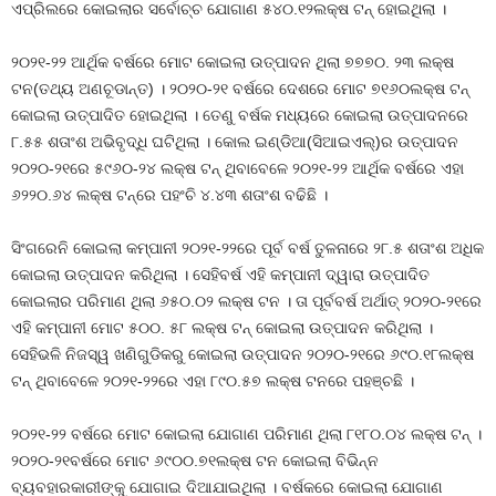
ଏପ୍ରିଲରେ କୋଇଲାର ସର୍ବୋଚ୍ଚ ଯୋଗାଣ ୫୪୦.୧୨ଲକ୍ଷ ଟନ୍ ହୋଇଥିଲା ।
୨୦୨୧-୨୨ ଆର୍ଥିକ ବର୍ଷରେ ମୋଟ କୋଇଲା ଉତ୍ପାଦନ ଥିଲା ୭୭୭୦. ୨୩ ଲକ୍ଷ
ଟନ(ତଥ୍ୟ ଅଣଚୂଡାନ୍ତ) । ୨୦୨୦-୨୧ ବର୍ଷରେ ଦେଶରେ ମୋଟ ୭୧୬୦ଲକ୍ଷ ଟନ୍
କୋଇଲା ଉତ୍ପାଦିତ ହୋଇଥିଲା । ତେଣୁ ବର୍ଷକ ମଧ୍ୟରେ କୋଇଲା ଉତ୍ପାଦନରେ
୮.୫୫ ଶତାଂଶ ଅଭିବୃଦ୍ଧି ଘଟିଥିଲା । କୋଲ ଇଣ୍ଡିଆ(ସିଆଇଏଲ୍)ର ଉତ୍ପାଦନ
୨୦୨୦-୨୧ରେ ୫୯୬୦-୨୪ ଲକ୍ଷ ଟନ୍ ଥିବାବେଳେ ୨୦୨୧-୨୨ ଆର୍ଥିକ ବର୍ଷରେ ଏହା
୬୨୨୦.୬୪ ଲକ୍ଷ ଟନ୍ରେ ପହଂଚି ୪.୪୩ ଶତାଂଶ ବଢିଛି ।
ସିଂଗରେନି କୋଇଲା କମ୍ପାନୀ ୨୦୨୧-୨୨ରେ ପୂର୍ବ ବର୍ଷ ତୁଳନାରେ ୨୮.୫ ଶତାଂଶ ଅଧିକ
କୋଇଲା ଉତ୍ପାଦନ କରିଥିଲା । ସେହିବର୍ଷ ଏହି କମ୍ପାନୀ ଦ୍ୱାରା ଉତ୍ପାଦିତ
କୋଇଲାର ପରିମାଣ ଥିଲା ୬୫୦.୦୨ ଲକ୍ଷ ଟନ । ତା ପୂର୍ବବର୍ଷ ଅର୍ଥାତ୍ ୨୦୨୦-୨୧ରେ
ଏହି କମ୍ପାନୀ ମୋଟ ୫୦୦. ୫୮ ଲକ୍ଷ ଟନ୍ କୋଇଲା ଉତ୍ପାଦନ କରିଥିଲା ।
ସେହିଭଳି ନିଜସ୍ୱ ଖଣିଗୁଡିକରୁ କୋଇଲା ଉତ୍ପାଦନ ୨୦୨୦-୨୧ରେ ୬୯୦.୧୮ଲକ୍ଷ
ଟନ୍ ଥିବାବେଳେ ୨୦୨୧-୨୨ରେ ଏହା ୮୯୦.୫୭ ଲକ୍ଷ ଟନରେ ପହଞ୍ଚଛି ।
୨୦୨୧-୨୨ ବର୍ଷରେ ମୋଟ କୋଇଲା ଯୋଗାଣ ପରିମାଣ ଥିଲା ୮୧୮୦.୦୪ ଲକ୍ଷ ଟନ୍ ।
୨୦୨୦-୨୧ବର୍ଷରେ ମୋଟ ୬୯୦୦.୭୧ଲକ୍ଷ ଟନ କୋଇଲା ବିଭିନ୍ନ
ବ୍ୟବହାରକାରୀଙ୍କୁ ଯୋଗାଇ ଦିଆଯାଇଥିଲା । ବର୍ଷକରେ କୋଇଲା ଯୋଗାଣ